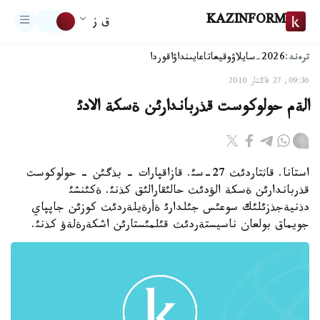
KAZINFORM
ق ز
ترەند:
2026-سايلاۋ
وقيعا
تاعايىنداۋ
اقوردا
09:36, 27 قاڭتار 2010
الةم حولوكوست قذرباندارئن ةسكة الادئ
استانا. قاثتاردئث 27-سئ. قازاقپارات - بذگئن - حولوكوست
قذرباندارئن ةسكة الؤدئث حالئقارالئق كذنئ. ةكئنشئ
دذنيةجذزئلئك سوعئس جئلدارئ ةأرةيلةردئث كوزئن جاپپاي
جويماق بولعان ناسيستةردئث قئلمئستارئن اشكةرةلةؤ كذنئ.