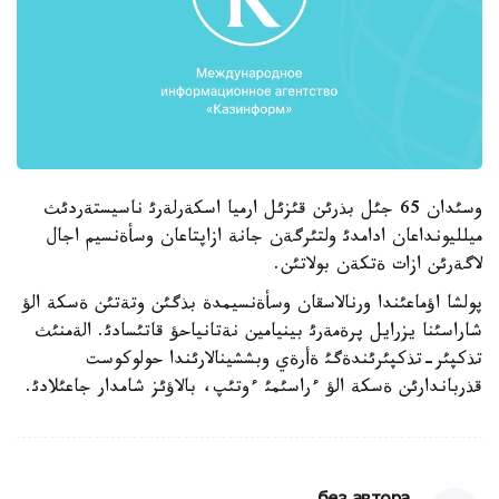
وسئدان 65 جئل بذرئن قئزئل ارميا اسكةرلةرئ ناسيستةردئث
ميلليونداعان ادامدئ ولتئرگةن جانة ازاپتاعان وسأةنسيم اجال
لاگةرئن ازات ةتكةن بولاتئن.
پولشا اؤماعئندا ورنالاسقان وسأةنسيمدة بذگئن وتةتئن ةسكة الؤ
شاراسئنا يزرايل پرةمةرئ بينيامين نةتانياحؤ قاتئسادئ. الةمنئث
تذكپئر-تذكپئرئندةگئ ةأرةي وبششينالارئندا حولوكوست
قذرباندارئن ةسكة الؤ ءراسئمئ ءوتئپ، بالاؤئز شامدار جاعئلادئ.