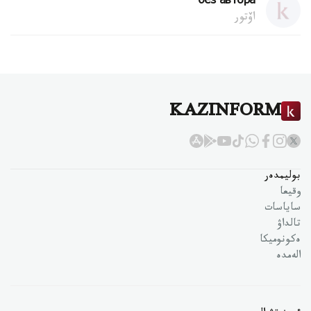
без автора
اۆتور
KAZINFORM
بوليمدەر
وقيعا
ساياسات
تالداۋ
ەكونوميكا
الەمدە