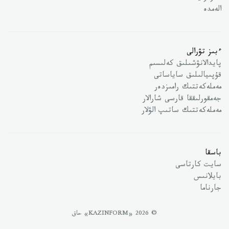
الەمدە
ءبىز تۋرالى
پايدالانۋشىلىق كەلىسىم
قۇپىيالىلىق ساياساتى
مەملەكەتتىك رامىزدەر
جەمقورلىققا قارسى شارالار
مەملەكەتتىك ساتىپ الۋلار
باسقا
سايت كارتاسى
بايلانىس
جارناما
© 2026 «KAZINFORM» حاق