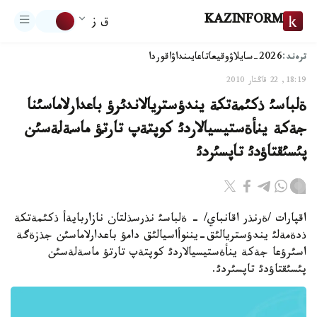
KAZINFORM
ق ز
ترەند:
2026-سايلاۋ
وقيعا
تاعايىنداۋ
اقوردا
18:19, 22 قاڭتار 2010
ةلباسئ ذكئمةتكة يندؤستريالاندئرؤ باعدارلاماسئنا
جةكة ينأةستيسيالاردئ كوپتةپ تارتؤ ماسةلةسئن
پئسئقتاؤدئ تاپسئردئ
اقپارات /ةرنذر اقانباي/ - ةلباسئ نذرسذلتان نازاربايةأ ذكئمةتكة
ذدةمةلئ يندؤستريالئق-يننوأاسيالئق دامؤ باعدارلاماسئن جذزةگة
اسئرؤعا جةكة ينأةستيسيالاردئ كوپتةپ تارتؤ ماسةلةسئن
پئسئقتاؤدئ تاپسئردئ.