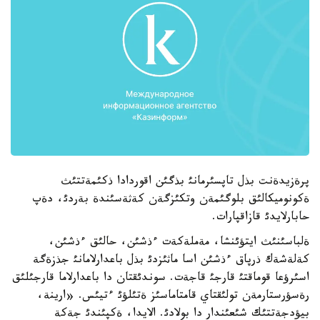
پرةزيدةنت بذل تاپسئرمانئ بذگئن اقوردادا ذكئمةتتئث
ةكونوميكالئق بلوگئمةن وتكئزگةن كةثةسئندة بةردئ، دةپ
حابارلايدئ قازاقپارات.
ةلباسئنئث ايتؤئنشا، مةملةكةت ءذشئن، حالئق ءذشئن،
كةلةشةك ذرپاق ءذشئن اسا ماثئزدئ بذل باعدارلامانئ جذزةگة
اسئرؤعا قوماقتئ قارجئ قاجةت. سوندئقتان دا باعدارلاما قارجئلئق
رةسؤرستارمةن تولئقتاي قامتاماسئز ةتئلؤئ ءتيئس. «ارينة،
بيؤدجةتتئك شئعئندار دا بولادئ. الايدا، ةكپئندئ جةكة