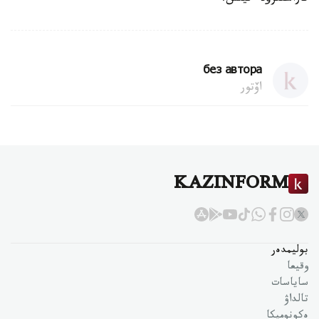
без автора
اۆتور
KAZINFORM
بوليمدەر
وقيعا
ساياسات
تالداۋ
ەكونوميكا