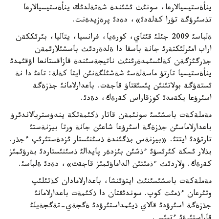
ينأةستيسيالارعا، سونئث ئشئندة شةتةلدئك ينأةستيسيالارعا
تذسئرؤگة تؤرا كةلةدئ»، دةدئ پرةزيدةنت.
ةلباسئ 2009 جئلئ قئتاي، كورةيا، فرانسيا، يتاليا، بئرئككةن
اراب امئرلئكتةرئ جانة باسقا دا ةلدةردئث باسشئلارئمةن
جذرگئزگةن كةلئسئمدةرئنئث ناتيجةسئندة قازاقستانعا اؤقئمدئ
ينأةستيسيا تارتؤ ماسةلةسئ شةشئلگةنئن ايتا كةلة: تاعئ دا نة
ئستةؤگة بولاتئنئن پئسئقتاؤ قاجةت. باعدارلامانئ جذزةگة
اسئرؤعا يكةمدئ كوزقاراس كةرةك، دةدئ.
مةملةكةت باسشئسئ سونئمةن قاتار ذكئمةتكة يندؤستريالاندئرؤ
باعدارلاماسئن جذزةگة اسئرؤعا شاعئن جانة ورتا بيزنةستئ
تارتؤدئ ايتتئ. «بيزنةس بذگئندة ذسئنئستار ئزدةستئرئپ ءجذر.
بذلار ئسكة كئرئسؤئ ءذشئن بئزدةر پايدالئ ذسئنئستاردئ بةرؤئمئز
كةرةك. ولاردئث ءذمئتئن الداماؤئمئز قاجةت»، دةدئ ةلباسئ.
مةملةكةت باسشئسئنئث ايتؤئنشا، باعدارلامادان كذتئلئپ
وتئرعان ءذمئت كوپ. سوندئقتان دا ذكئمةت باعدارلامانئ
جذزةگة اسئرؤدئ قالاي ذيئمداستئرؤدئ ةگجةي-تةگجةيلئ
قاراستئرؤئ ءتيئس.