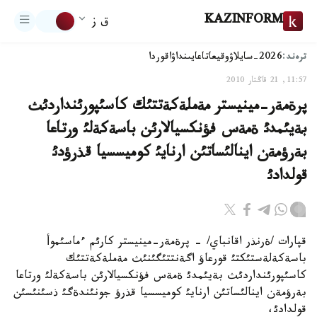
KAZINFORM
ق ز
ترەند:
2026-سايلاۋ
وقيعا
تاعايىنداۋ
اقوردا
11:57, 21 قاڭتار 2010
پرةمةر-مينيستر مةملةكةتتئك كاسئپورئنداردئث
بةيئمدئ ةمةس فؤنكسيالارئن باسةكةلئ ورتاعا
بةرؤمةن اينالئساتئن ارنايئ كوميسسيا قذرؤدئ
قولدادئ
قپارات /ةرنذر اقانباي/ - پرةمةر-مينيستر كارئم ءماسئموأ
باسةكةلةستئكتئ قورعاؤ اگةنتتئگئنئث مةملةكةتتئك
كاسئپورئنداردئث بةيئمدئ ةمةس فؤنكسيالارئن باسةكةلئ ورتاعا
بةرؤمةن اينالئساتئن ارنايئ كوميسسيا قذرؤ جونئندةگئ ذسئنئسئن
قولدادئ،