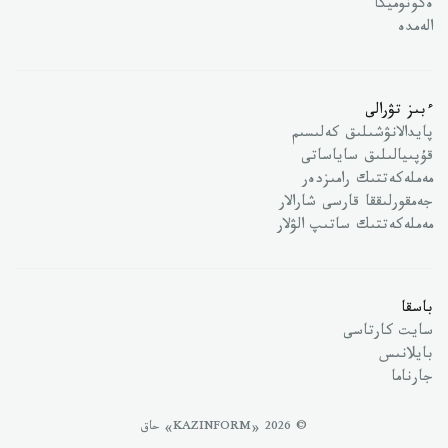
ەكونوميكا
الەمدە
ءبىز تۋرالى
پايدالانۋشىلىق كەلىسىم
قۇپىيالىلىق ساياساتى
مەملەكەتتىك رامىزدەر
جەمقورلىققا قارسى شارالار
مەملەكەتتىك ساتىپ الۋلار
باسقا
سايت كارتاسى
بايلانىس
جارناما
© 2026 «KAZINFORM» حاق