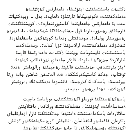
ذكئمةت باسشئسئنئث ايتؤئنشا، داعدارئس كةزئثئندة
مةملةكةتتئث ةكونوميكاعا تارتئلؤئ ذلعايدئ. بذل - وبيةكتيأتئ.
سةبةبئ داعدارئس جاعدايئندا كاسئپورئنداردئث كوپشئلئگئنئث
قارجئلئق رةسؤرستارعا قول جةتئمدئلئگئ شةكتةلدئ، بانكتةردة
رةسؤرستار بولمادئ. سوندئقتان ونداعئ كوپتةگةن ماسةلةلةردئ
شةشؤگة مةملةكةتتئث ارالاسؤئنا تؤرا كةلدئ. «مةملةكةت
باسشئسئنئث تاپسئرماسئ بويئنشا ذكئمةت داعدارئسقا قارسئ
شارالاردئ جذزةگة اسئردئ. قازئر جاعداي تذراقتالئپ كةلةدئ.
ءبئز بئرتئندةپ جذمئستئث قالئپتئ رةجيمئنة ورالؤدامئز. ةندئ
توقتاپ، جةكة كاسئپكةرلئككة، ةث الدئمةن شاعئن جانة ورتا
بيزنةسكة باسةكةلئ كذرةسكة قاتئسؤعا مذمكئندئك بةرؤئمئز
كةرةك»، دةدئ پرةمةر-مينيستر.
باسةكةلةستئكتئ قورعاؤ اگةنتتئگئنئث توراعاسئ ماجيت
ةسةنباةأتئث ايتؤئنشا، مةملةكةتتئك ورگاندار باقئلايتئن
سالالارداعئ باسكةلةستئكتئ دامئتؤعا جةتكئلئكتئ نازار اؤدارئلماي
وتئرعان فاكتئلةر انئقتالعان. اتالمئش ءورةسكةلدئكتةر ءذشئن
اگةنتتئك رةسپؤبليكالئق تا جانة جةرگئلئكتئ اتقارؤشئ