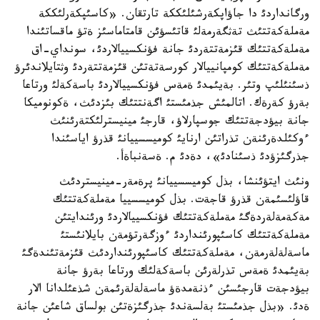
ورگانداردئ دا جاؤاپكةرشئلئككة تارتقان. «كاسئپكةرلئككة
مةملةكةتتئث تةثگةرمةلئ قاتئسؤئن قامتاماسئز ةتؤ ماقساتئندا
مةملةكةتتئك قئزمةتتةردئ جانة فؤنكسييالاردئ، سونداي-اق
مةملةكةتتئك كومپانييالار كورسةتةتئن قئزمةتتةردئ وثتايلاندئرؤ
ذسئنئلئپ وتئر. بةيئمدئ ةمةس فؤنكسييالاردئ باسةكةلئ ورتاعا
بةرؤ كةرةك. اتالمئش جذمئستئ اگةنتتئك بئزدئث، ةكونوميكا
جانة بيؤدجةتتئك جوسپارلاؤ، قارجئ مينيسترلئكتةرئنئث
ءوكئلدةرئنةن تذراتئن ارنايئ كوميسسييانئ قذرؤ اياسئندا
جذرگئزؤدئ ذسئنادئ»، دةدئ م. ةسةنباةأ.
ونئث ايتؤئنشا، بذل كوميسسييانئ پرةمةر-مينيستردئث
قاؤلئسئمةن قذرؤ قاجةت. بذل كوميسسييا مةملةكةتتئك
مةكةمةلةردةگئ مةملةكةتتئك فؤنكسييالاردئ ورئندايتئن
مةملةكةتتئك كاسئپورئنداردئ ءوزگةرتؤمةن بايلانئستئ
ماسةلةلةرمةن، مةملةكةتتئك كاسئپورئنداردئث قئزمةتئندةگئ
بةيئمدئ ةمةس تذرلةرئن باسةكةلئك ورتاعا بةرؤ جانة
بيؤدجةت قارجئسئن ءذنةمدةؤ ماسةلةلةرئمةن شذعئلدانا الار
ةدئ. «بذل جذمئستئ بةلسةندئ جذرگئزةتئن بولساق شاعئن جانة