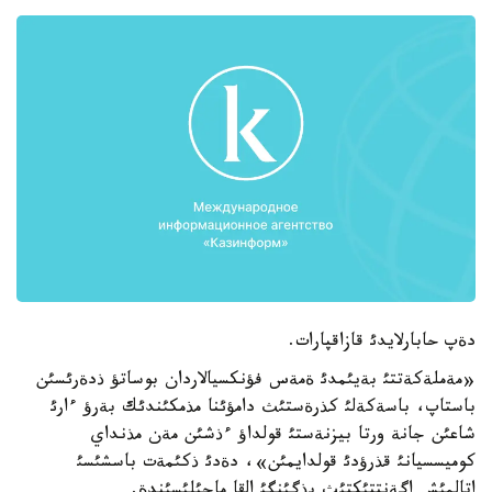
دةپ حابارلايدئ قازاقپارات.
«مةملةكةتتئ بةيئمدئ ةمةس فؤنكسيالاردان بوساتؤ ذدةرئسئن
باستاپ، باسةكةلئ كذرةستئث دامؤئنا مذمكئندئك بةرؤ ءارئ
شاعئن جانة ورتا بيزنةستئ قولداؤ ءذشئن مةن مذنداي
كوميسسيانئ قذرؤدئ قولدايمئن»، دةدئ ذكئمةت باسشئسئ
اتالمئش اگةنتتئكتئث بذگئنگئ القا ماجئلئسئندة.