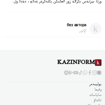
ورتا بيزنةس بئزگة زور العئسئن بئلدئرةر ةدئ»، دةدئ ول.
без автора
اۆتور
KAZINFORM
بوليمدەر
وقيعا
ساياسات
تالداۋ