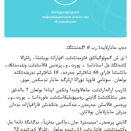
دةپ حابارلايدئ رب ك اگةنتتئگئ.
ا ق ش گةولوگيالئق قئزمةتئنئث اقپاراتئ بويئنشا، زئلزالا
كئندئگئ ةل استاناسئ - پورت-و-پرةنس قالاسئنئث وثتذستئك-
باتئسئنا قاراي 60 شاقئرئم جةردة، 10 شاقئرئم تةرةثدئكتة
بولعان. سؤنامي قاؤپئ تؤرالئ ازئرگة حابار تذسكةن جوق.
كاريب ارالدارئنئث جاعالاؤئندا وتكةن اپتادا بولعان 7 بالدئق
جةر سئلكئنئسئ گايتي رةسپؤبليكاسئنئث ةلورداسئ - پورت-و-
پرةنس قالاسئن جةرمةن-جةكسةن ةتكةنئن قازاقپارات بذدان
بذرئن حابارلاعان بولاتئن.
گايتي پرةمةر-ءمينيسترئ جان-ماكس بةلريأ، بذگئنگئ تاثدا ةل
وكئمةتئنئث قاثتاردئث 13-ئندة بولعان زئلزالا كةزئندة 72