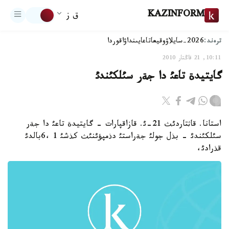
KAZINFORM
ق ز
ترەند:
2026-سايلاۋ
وقيعا
تاعايىنداۋ
اقوردا
10:11, 21 قاڭتار 2010
گايتيدة تاعئ دا جةر سئلكئندئ
استانا. قاثتاردئث 21-ئ. قازاقپارات - گايتيدة تاعئ دا جةر
سئلكئندئ - بذل جولئ جةراستئ دذمپؤئنئث كذشئ 1 ،6بالدئ
قذرادئ،