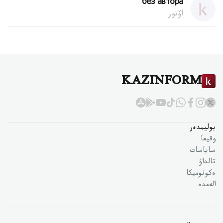
без автора
اۆتور
KAZINFORM
بوليمدەر
وقيعا
ساياسات
تالداۋ
ەكونوميكا
الەمدە