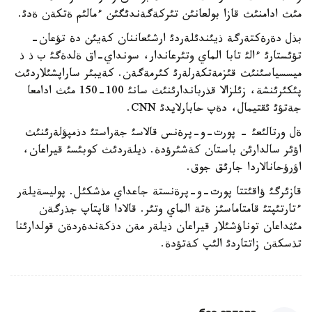
مئث ادامنئث قازا بولعانئن تئركةگةندئگئن ءمالئم ةتكةن ةدئ.
بذل دةرةكتةرگة ذيئندئلةردئ ارشئعاننان كةيئن دة تؤعان-
تؤئستارئ ءالئ تابا الماي وتئرعاندار، سونداي-اق ةلدةگئ ب ذ ذ
ميسسياسئنئث قئزمةتكةرلةرئ كئرمةگةن. كةيبئر ساراپشئلاردئث
پئكئرئنشة، زئلزالا قذرباندارئنئث سانئ 100-150 مئث ادامعا
جةتؤئ ئقتيمال، دةپ حابارلايدئ CNN.
ةل ورتالئعئ - پورت-و-پرةنس قالاسئ جةراستئ دذمپؤلةرئنئث
اؤئر سالدارئن باستان كةشئرؤدة. ذيلةردئث كوبئسئ قيراعان،
اؤرؤحانالاردا جارئق جوق.
قازئرگئ ؤاقئتتا پورت-و-پرةنستة جاعداي مذشكئل. پوليسةيلةر
ءتارتئپتئ قامتاماسئز ةتة الماي وتئر. قالادا قاپتاپ جذرگةن
مئثداعان توناؤشئلار قيراعان ذيلةر مةن دذكةندةردةن قولدارئنا
تذسكةن زاتتاردئ الئپ كةتؤدة.