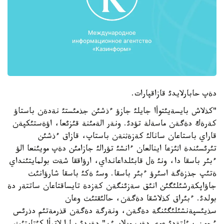
دةپ حابارلايدئ قازاقپارات.
"كذلاش بايسةيئتوأا جايلئ جازؤ ءذشئن جذمئستئ نةدةن باستاؤ
كةرةك دةگةن ماسةلة تؤدئ. ونةر الةمئنة قئزئعا، اؤةستئكپةن
قاراي باستاعان سانالئ كةزةثنةن باستاپ، قازاق ءذشئن
تئرئسئندة اثئزعا اينالعان ءانشئ تؤرالئ جازامئن دةپ مويئنعا الؤ
ءبئر باسقا دا، ونئ ةل قابئلداعانداي، ارؤاققا شةت بولمايتئنداي
ةتئپ جذزةگة اسئرؤ ءبئر باسقا. وسئ ةكئ باسقا شارؤانئث
جاؤاپكةرشئلئگئن انئق سةزئنگةن كةزدة تايساقتاعان ساتتةر دة
بولدئ. ءبئراق كذلاشقا دةگةن، حالئقتئث وعان
سذيئسپةنشئلئگئنگة دةگةن، ونةرگة دةگةن قذرمةتئم دذرئس