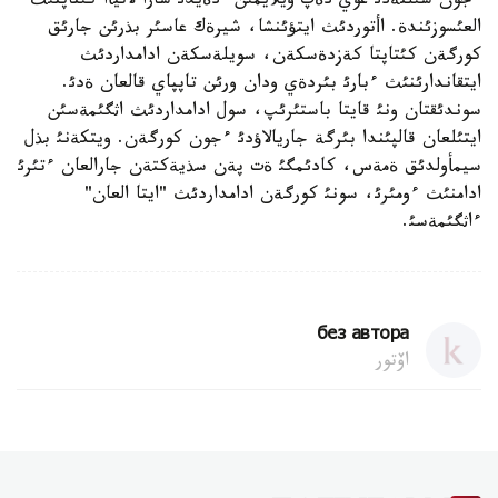
ءجون سئلتةدئ عوي دةپ ويلايمئن" دةيدئ سارا لاتيأا كئتاپتئث
العئسوزئندة. اأتوردئث ايتؤئنشا، شيرةك عاسئر بذرئن جارئق
كورگةن كئتاپتا كةزدةسكةن، سويلةسكةن ادامداردئث
ايتقاندارئنئث ءبارئ بئردةي ودان ورئن تاپپاي قالعان ةدئ.
سوندئقتان ونئ قايتا باستئرئپ، سول ادامداردئث اثگئمةسئن
ايتئلعان قالپئندا بئرگة جاريالاؤدئ ءجون كورگةن. ويتكةنئ بذل
سيمأولدئق ةمةس، كادئمگئ ةت پةن سذيةكتةن جارالعان ءتئرئ
ادامنئث ءومئرئ، سونئ كورگةن ادامداردئث "ايتا العان"
ءاثگئمةسئ.
без автора
اۆتور