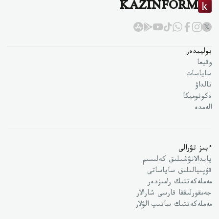
KAZINFORM
بوليمدەر
وقيعا
ساياسات
تالداۋ
ەكونوميكا
الەمدە
ءبىز تۋرالى
پايدالانۋشىلىق كەلىسىم
قۇپىيالىلىق ساياساتى
مەملەكەتتىك رامىزدەر
جەمقورلىققا قارسى شارالار
مەملەكەتتىك ساتىپ الۋلار