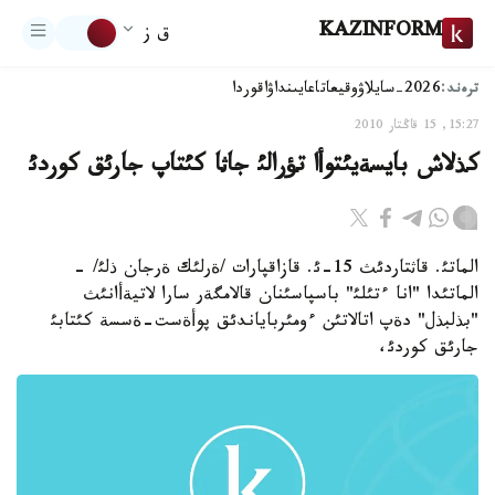
KAZINFORM
ق ز
ترەند:
2026-سايلاۋ
وقيعا
تاعايىنداۋ
اقوردا
15:27, 15 قاڭتار 2010
كذلاش بايسةيئتوأا تؤرالئ جاثا كئتاپ جارئق كوردئ
الماتئ. قاثتاردئث 15-ئ. قازاقپارات /ةرلئك ةرجان ذلئ/ -
الماتئدا "انا ءتئلئ" باسپاسئنان قالامگةر سارا لاتيةأانئث
"بذلبذل" دةپ اتالاتئن ءومئرباياندئق پوأةست-ةسسة كئتابئ
جارئق كوردئ،