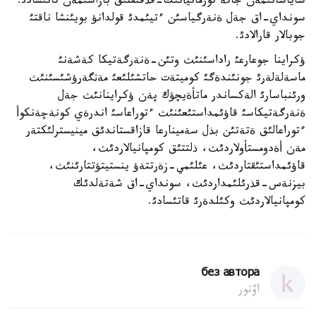
ساياساتئمةن جانة نورماتيأتئك-قذقئقتئق بازاسئمةن تانئسادئ.
سونداي-اق جةل ةنةرگياسئن ءتيئمدئ قولدانؤ بويئنشا ناقتئ
جوبالار قارالادئ.
ؤكراينا جوعارعئ راداسئنئث وتئن-ةنةرگةتيكا كةشةنئ
ماسةلةلةرئ جونئندةگئ كوميتةت حاتشئلئعئ مةثگةرؤشئسئنئث
ورئنباسارئ الةكساندر ماتأةيچؤك پةن ؤكراينانئث جةل
ةنةرگةتيكاسئ قاؤئمداستئعئنئث ءتوراعاسئ اندرةي كونةچةنكوأ
ءتوراعالئق ةتةتئن بذل سةمينارعا قازاقستاندئق مينيسترلئكتةر
مةن أةدومستأولاردئث، ذلتتئق كومپانيالاردئث،
قاؤئمداستئقتاردئث، عئلئمي-زةرتتةؤ ينستيتؤتتارئنئث،
بيزنةس-قذرئلئمداردئث، سونداي-اق شةتةلدئك
كومپانيالاردئث وكئلدةرئ قاتئسادئ.
без автора
اۆتور