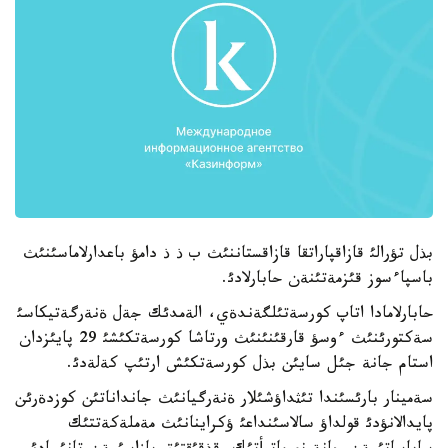
بذل تؤرالئ قازاقپاراتقا قازاقستاننئث ب ذ ذ دامؤ باعدارلاماسئنئث
باسپاءسوز قئزمةتئنةن حابارلادئ.
حابارلامادا اتاپ كورسةتئلگةندةي، الةمدئك جةل ةنةرگةتيكاسئ
سةكتورئنئث ءوسؤ قارقئنئنئث ورتاشا كورسةتكئشئ 29 پايئزدان
استام جانة جئل سايئن بذل كورسةتكئش ارتئپ كةلةدئ.
سةمينار بارئسئندا تئثداؤشئلار ةنةرگيانئث جانداناتئن كوزدةرئن
پايدالانؤدئ قولداؤ سالاسئنداعئ ؤكراينانئث مةملةكةتتئك