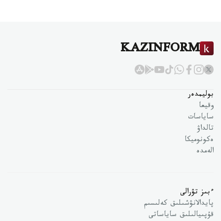
KAZINFORM
بوليمدەر
وقيعا
ساياسات
تالداۋ
ەكونوميكا
الەمدە
ءبىز تۋرالى
پايدالانۋشىلىق كەلىسىم
قۇپىيالىلىق ساياساتى