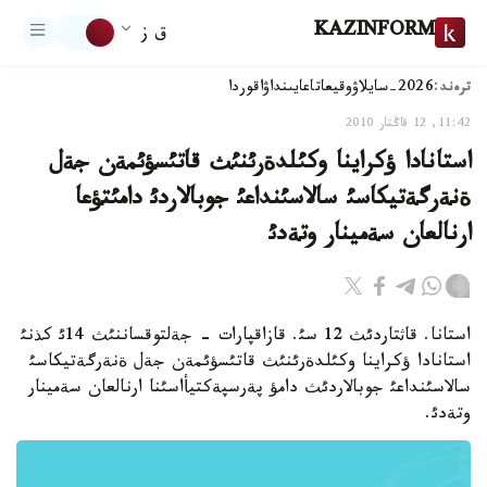
KAZINFORM
ق ز
ترەند:
2026-سايلاۋ
وقيعا
تاعايىنداۋ
اقوردا
11:42, 12 قاڭتار 2010
استانادا ؤكراينا وكئلدةرئنئث قاتئسؤئمةن جةل
ةنةرگةتيكاسئ سالاسئنداعئ جوبالاردئ دامئتؤعا
ارنالعان سةمينار وتةدئ
استانا. قاثتاردئث 12 سئ. قازاقپارات - جةلتوقساننئث 14ئ كذنئ
استانادا ؤكراينا وكئلدةرئنئث قاتئسؤئمةن جةل ةنةرگةتيكاسئ
سالاسئنداعئ جوبالاردئث دامؤ پةرسپةكتيأاسئنا ارنالعان سةمينار
وتةدئ.