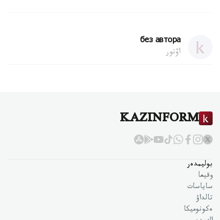
без автора
اۆتور
KAZINFORM
بوليمدەر
وقيعا
ساياسات
تالداۋ
ەكونوميكا