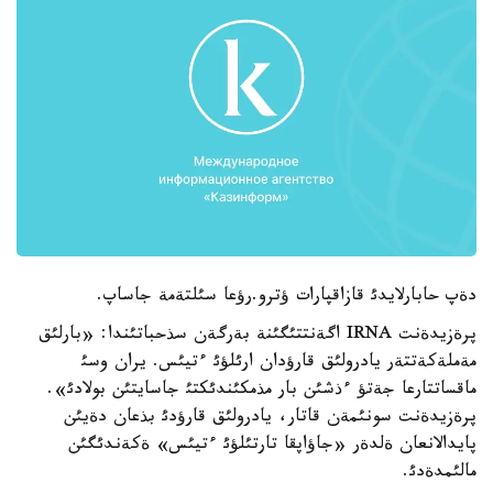
دةپ حابارلايدئ قازاقپارات ؤترو.رؤعا سئلتةمة جاساپ.
پرةزيدةنت IRNA اگةنتتئگئنة بةرگةن سذحباتئندا: «بارلئق
مةملةكةتتةر يادرولئق قارؤدان ارئلؤئ ءتيئس. يران وسئ
ماقساتتارعا جةتؤ ءذشئن بار مذمكئندئكتئ جاسايتئن بولادئ».
پرةزيدةنت سونئمةن قاتار، يادرولئق قارؤدئ بذعان دةيئن
پايدالانعان ةلدةر «جاؤاپقا تارتئلؤئ ءتيئس» ةكةندئگئن
مالئمدةدئ.