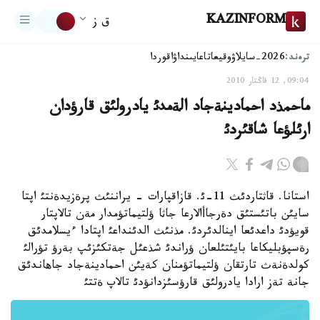
KAZINFORM
ق ز
ترەند:
2026-سايلاۋ
وقيعا
تاعايىنداۋ
اقوردا
09:04, 12 قاڭتار 2010
ماحمذد احمادينةجاد الةمدئ يادرولئق قارؤدان
ارئلؤعا شاقئردئ
استانا. قاثتاردئث 11-ئ. قازاقپارات - يراننئث پرةزيدةنتئ اپتا
سايئن باتئستئق دةرجاأالارعا جاثا ؤلتيماتؤمدار مةن تالاپتار
قويؤدئ داعدئعا اينالدئردئ. مذنئث الدئنداعئ اپتادا ءيسلامدئق
رةسپؤبليكاعا بايئتئلعان ؤراندئ شذعئل جةتكئزئپ بةرؤ تؤرالئ
كولدةنةث تارتقان ؤلتيماتؤمنان كةيئن احمادينةجاد جاهاندئق
جانة تةز ارادا يادرولئق قارؤسئزدانؤدئ تالاپ ةتتئ