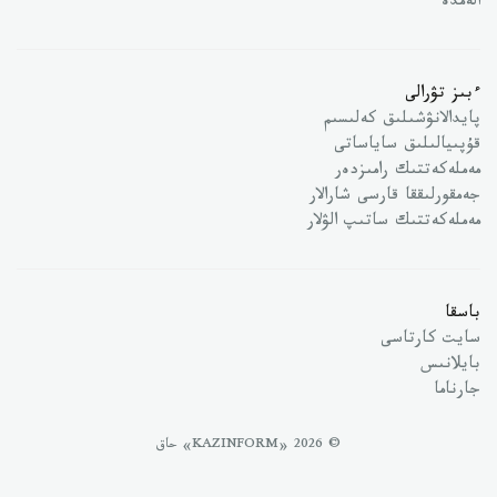
الەمدە
ءبىز تۋرالى
پايدالانۋشىلىق كەلىسىم
قۇپىيالىلىق ساياساتى
مەملەكەتتىك رامىزدەر
جەمقورلىققا قارسى شارالار
مەملەكەتتىك ساتىپ الۋلار
باسقا
سايت كارتاسى
بايلانىس
جارناما
© 2026 «KAZINFORM» حاق