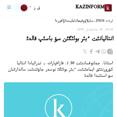
KAZINFORM
ق ز
ترەند:
2026-سايلاۋ
وقيعا
تاعايىنداۋ
اقوردا
10:03, 30 جەلتوقسان 2009
انتاليانئث ءبئر بولئگئن سؤ باسئپ قالدئ
استانا. جةلتوقساننئث 30 ئ. قازاقپارات - تذركيادا انتاليا
كؤرورتتئق ايماعئنئث ءبئر بولئگئ نوسةر جاؤئننئث سالدارئنان
سؤ استئندا قالدئ