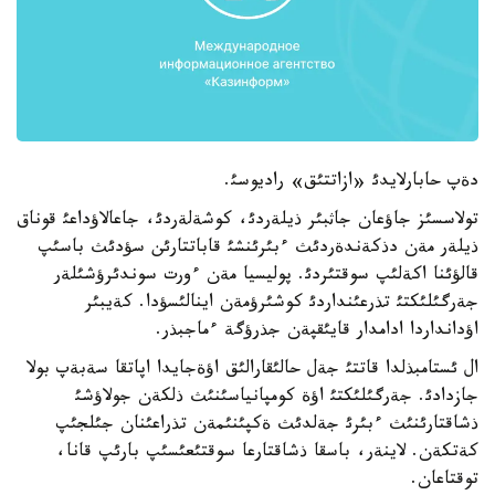
دةپ حابارلايدئ «ازاتتئق» راديوسئ.
تولاسسئز جاؤعان جاثبئر ذيلةردئ، كوشةلةردئ، جاعالاؤداعئ قوناق
ذيلةر مةن دذكةندةردئث ءبئرئنشئ قاباتتارئن سؤدئث باسئپ
قالؤئنا اكةلئپ سوقتئردئ. پوليسيا مةن ءورت سوندئرؤشئلةر
جةرگئلئكتئ تذرعئنداردئ كوشئرؤمةن اينالئسؤدا. كةيبئر
اؤدانداردا ادامدار قايئقپةن جذرؤگة ءماجبذر.
ال ئستامبذلدا قاتتئ جةل حالئقارالئق اؤةجايدا اپاتقا سةبةپ بولا
جازدادئ. جةرگئلئكتئ اؤة كومپانياسئنئث ذلكةن جولاؤشئ
ذشاقتارئنئث ءبئرئ جةلدئث ةكپئنئمةن تذراعئنان جئلجئپ
كةتكةن. لاينةر، باسقا ذشاقتارعا سوقتئعئسئپ بارئپ قانا،
توقتاعان.