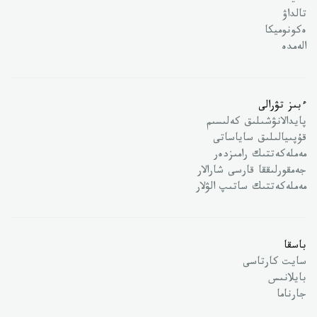
تالداۋ
ەكونوميكا
الەمدە
ءبىز تۋرالى
پايدالانۋشىلىق كەلىسىم
قۇپىيالىلىق ساياساتى
مەملەكەتتىك رامىزدەر
جەمقورلىققا قارسى شارالار
مەملەكەتتىك ساتىپ الۋلار
باسقا
سايت كارتاسى
بايلانىس
جارناما