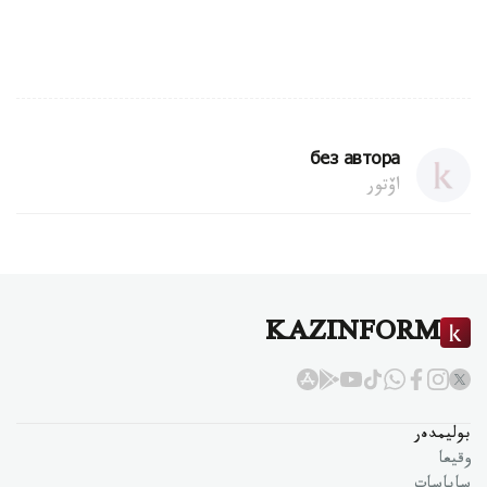
без автора
اۆتور
KAZINFORM
بوليمدەر
وقيعا
ساياسات