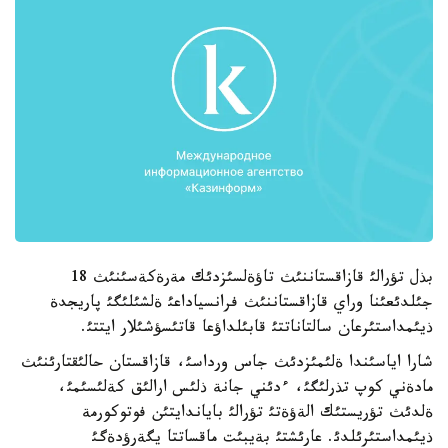
بذل تؤرالئ قازاقستاننئث تاؤةلسئزدئك مةرةكةسئنئث 18
جئلدئعئنا وراي قازاقستاننئث فرانسياداعئ ةلشئلئگئ پاريجدة
ذيئمداستئرعان سالتاناتتئ قابئلداؤعا قاتئسؤشئلار ايتتئ.
شارا اياسئندا ةلئمئزدئث جاس ورداسئ، قازاقستان حالئقتارئنئث
مادةني كوپ تذرلئگئ، ءدئني جانة ذلئس ارالئق كةلئسئمئ،
ةلدئث تؤريستئك الةؤةتئ تؤرالئ باياندايتئن فوتوكورمة
ذيئمداستئرئلدئ. عارئشتئ بةيبئت ماقساتتا يگةرؤدةگئ