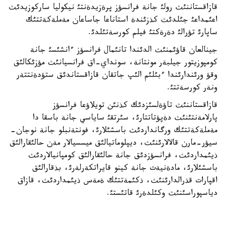
قازاقستاننئث رولئ جانة فرانسؤز پرةزيدةنتئ نيكوليا ساركوزيدئث
اعئمداعئ جئلدئث كذزئندة استاناعا جاساعان مةملةكةتتئك
ساپارئ تؤرالئ دةرةكتئ فيلم كورسةتئلدئ.
جينالعان قاؤئمنئث الدئندا تانئمال فرانسؤز ءانشئسئ جانة
كومپوزيتور جيلبةر مونتانة، سونداي-اق فرانسيانئث مؤزئكالئق
وقؤ ورئندارئندا ءبئلئم الئپ جاتقان قازاقستاندئق ستؤدةنتتةر
ونةر كورسةتتئ.
قازاقستاننئث تاؤةلسئزدئك كذنئن تويلاؤعا فرانسؤز
پارلامةنتئنئث دةپؤتاتتارئ، سئرتقئ ساياسي جانة باسقا دا
مةملةكةتتئك ورگانداردئث باسشئلارئ، فونتةنبلو جانة نوجان-
سيؤر-مارن قالالارئنئث، ديپلوماتيالئق ميسسيالار مةن حالئقارالئق
ذيئمداردئث، فرانسؤزدئق جانة حالئقارالئق كومپانيالاردئث
باسشئلارئ، مادةنيةت جانة كينو قايراتكةرلةرئ، بذقارالئق
اقپارات قذرالدارئنئث، ذكئمةتتئك ةمةس ذيئمداردئث، قازاق
دياسپوراسئنئث وكئلدةرئ قاتئستئ.