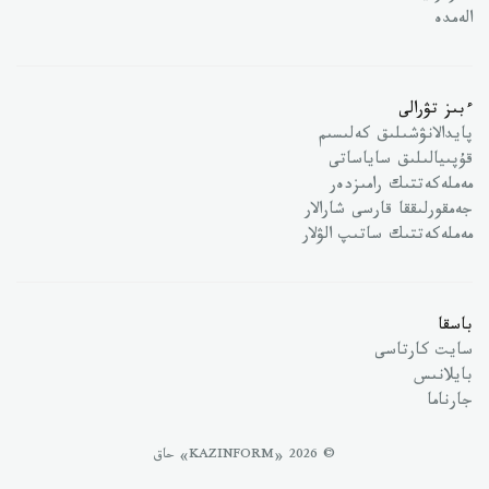
الەمدە
ءبىز تۋرالى
پايدالانۋشىلىق كەلىسىم
قۇپىيالىلىق ساياساتى
مەملەكەتتىك رامىزدەر
جەمقورلىققا قارسى شارالار
مەملەكەتتىك ساتىپ الۋلار
باسقا
سايت كارتاسى
بايلانىس
جارناما
© 2026 «KAZINFORM» حاق