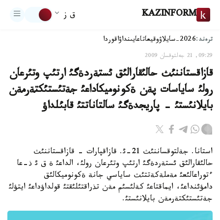
KAZINFORM
ق ز
ترەند:
2026-سايلاۋ
وقيعا
تاعايىنداۋ
اقوردا
09:29, 21 جەلتوقسان 2009
قازاقستاننئث حالئقارالئق ئستةردةگئ ارتئپ وتئرعان
رولئ ساياسات پةن ةكونوميكاداعئ جةتئستئكتةرمةن
بايلانئستئ - پاريجدةگئ سالتاناتتئ قابئلداؤ
استانا. جةلتوقساننئث 21-ئ. قازاقپارات - قازاقستاننئث
حالئقارالئق ئستةردةگئ ارتئپ وتئرعان رولئ، الداعئ ة ق ئ ذ-عا
ءتوراعالئعئ مةملةكةتتئث ساياسي جانة ةكونوميكالئق
دامؤئنداعئ، ايماقتاعئ كةلئسئم مةن تذراقتئلئقتئ قولداؤداعئ ايتؤلئ
جةتئستئكتةرمةن بايلانئستئ.