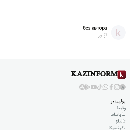
без автора
اۆتور
KAZINFORM
بوليمدەر
وقيعا
ساياسات
تالداۋ
ەكونوميكا