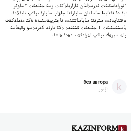
ءتوراعاسئنئث نذرسذلتان نازارباةأتئث وسئ جئلدئث ءساؤئر
ايئندا قئتايعا جاساعان ساپارئنا جاؤاپ ساپارئ بولئپ تابئلادئ.
«قئتايدئث سئرتقئ ساياساتئنئث تاجئريبةسئندة ةكئ مةملةكةت
باسشئسئنئث 1 جئلدئث ئشئندة ةكئ مارتة كةزدةسؤ وقيعاسئ
وتة سيرةك بولئپ تذرادئ»، دةدئ ةلشئ.
без автора
اۆتور
KAZINFORM