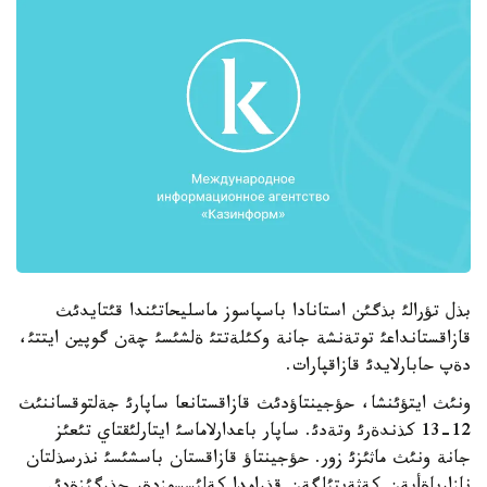
بذل تؤرالئ بذگئن استانادا باسپاسوز ماسليحاتئندا قئتايدئث
قازاقستانداعئ توتةنشة جانة وكئلةتتئ ةلشئسئ چةن گوپين ايتتئ،
دةپ حابارلايدئ قازاقپارات.
ونئث ايتؤئنشا، حؤجينتاؤدئث قازاقستانعا ساپارئ جةلتوقساننئث
12-13 كذندةرئ وتةدئ. ساپار باعدارلاماسئ ايتارلئقتاي تئعئز
جانة ونئث ماثئزئ زور. حؤجينتاؤ قازاقستان باسشئسئ نذرسذلتان