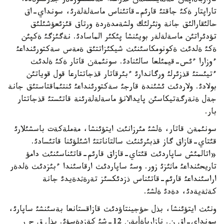
نازارباةأپةن كةثةيتئلگةن قذرامدا كةلئسسوزدةر جذرگئزةدئ.
تاراپتار ةكئ جاقتئ قارئم-قاتئناس ماسةلةلةرئ، سونداي-اق
حالئقارالئق جانة وثئرلئك ولشةمدةردة ورتاق قئزئعؤشئلئق
تؤدئراتئن ماسةلةلةر بويئنشا پئكئر الماسادئ. نةگئزگئ ةكپئن
ةكئ ةلدئث ةكونومكاسئنئث شيكئزاتتئق ةمةس سةكتورئنداعئ
ءوزارا ءئس-قيمئلعا سالئنادئ. سونئمةن قاتار ةكئ ةلدئث
ءتيئستئ قذزئرلئ ورگاندارئ ءبئرقاتار قذجاتتارعا قول قوياتئن
بولادئ. ولاردئث ئشئندة قارجئ سةكتورئنداعئ ئنتئماقتاستئق جانة
جةل ةنةرگةتيكاسئن پايدالانؤ ماسةلةلةرئنة قاتئستئ قذجاتتار
بار.
سونئمةن قاتار، ةلشئ مئرزانئث ايتؤئنشا، مةملةكةت باسشئلارئ
قئتاي-قازاق گاز قذبئرئنئث سالتاناتتئ اشئلؤئنا قاتئسادئ.
«اتالمئش ساپاردئث قئتاي-قازاق قارئم-قاتئناسئنئث دامؤ
تاريحئنداعئ ماثئزئ زور. وسئ ساپاردئث ارقاسئندا ءبئزدئث ةلدةر
اراسئنداعئ قارئم-قاتئناس ذزدئكسئز تةرةثدةيدئ جانة
كةثةيةدئ، دةدئ ةلشئ.
ونئث ايتؤئنشا، بذل حؤجينتاؤدئث قازاقستانعا بةسئنشئ ساپارئ،
سونداي-اق ن. نازارباةأپةن 12-شئ كةزدةسؤئ. بذل ق ح ر