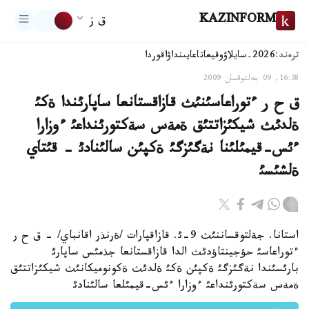
KAZINFORM
ق ز
ترەند:
2026-سايلاۋ
وقيعا
تاعايىنداۋ
اقوردا
16:38, 09 جەلتوقسان 2009
ق ح ر ءتوراعاسئنئث قازاقستانعا ساپارئندا ةكئ
ةلدئث شيكئزاتتئق ةمةس سةكتورئنداعئ ءوزارا
ءئس-قيمئلئنا نةگئزگئ ةكپئن سالئنادئ - قئتاي
ةلشئسئ
استانا. جةلتوقساننئث 9-ئ. قازاقپارات /ةرنذر اقانباي/ - ق ح ر
ءتوراعاسئ حؤجينتاؤدئث الدا قازاقستانعا جذمئس ساپارئ
بارئسئندا نةگئزگئ ةكپئن ةكئ ةلدئث ةكونوميكانئث شيكئزاتتئق
ةمةس سةكتورئنداعئ ءوزارا ءئس-قيمئلعا سالئنادئ