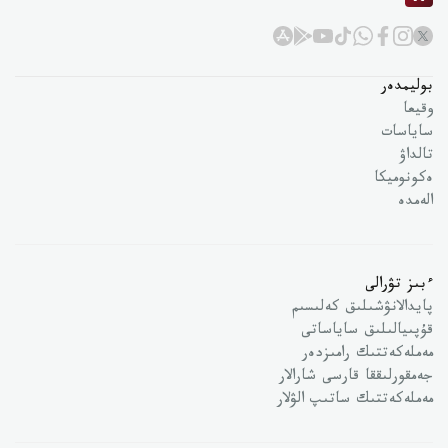
بوليمدەر
وقيعا
ساياسات
تالداۋ
ەكونوميكا
الەمدە
ءبىز تۋرالى
پايدالانۋشىلىق كەلىسىم
قۇپىيالىلىق ساياساتى
مەملەكەتتىك رامىزدەر
جەمقورلىققا قارسى شارالار
مەملەكەتتىك ساتىپ الۋلار