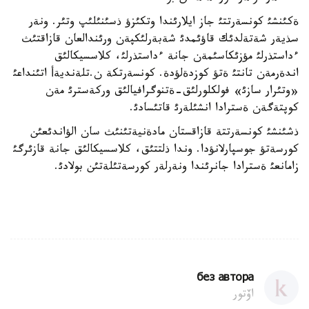
ةكئنشئ كونسةرتتئ جاز ايلارئندا وتكئزؤ ذسئنئلئپ وتئر. ونةر
سذيةر شةتةلدئك قاؤئمدئ شةبةرلئكپةن ورئندالعان قازاقتئث
ءداستذرلئ مؤزئكاسئمةن جانة ءداستذرلئ، كلاسسيكالئق
اندةرمةن تانتئ ةتؤ كوزدةلؤدة. كونسةرتكة ن.تلةنديةأ اتئنداعئ
«وتئرار سازئ» فولكلورلئق-ةتنوگرافيالئق وركةسترئ مةن
كوپتةگةن ةسترادا انشئلةرئ قاتئسادئ.
ذشئنشئ كونسةرتتة قازاقستان مادةنيةتئنئث سان الؤاندئعئن
كورسةتؤ جوسپارلانؤدا. وندا ذلتتئق، كلاسسيكالئق جانة قازئرگئ
زامانعئ ةسترادا جانرئندا ونةرلةر كورسةتئلةتئن بولادئ.
без автора
اۆتور