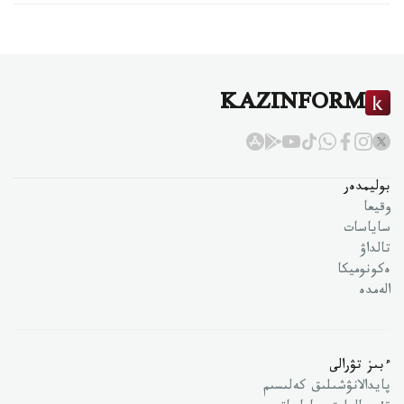
KAZINFORM
بوليمدەر
وقيعا
ساياسات
تالداۋ
ەكونوميكا
الەمدە
ءبىز تۋرالى
پايدالانۋشىلىق كەلىسىم