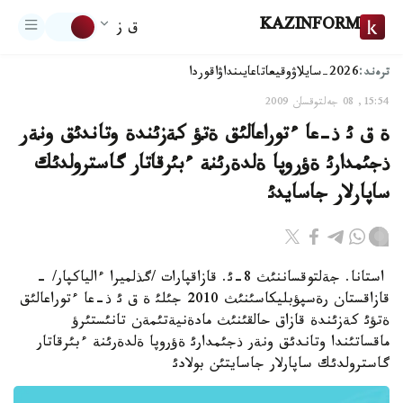
KAZINFORM
ق ز
ترەند:
2026-سايلاۋ
وقيعا
تاعايىنداۋ
اقوردا
15:54, 08 جەلتوقسان 2009
ة ق ئ ذ-عا ءتوراعالئق ةتؤ كةزئندة وتاندئق ونةر
ذجئمدارئ ةؤروپا ةلدةرئنة ءبئرقاتار گاسترولدئك
ساپارلار جاسايدئ
استانا. جةلتوقساننئث 8-ئ. قازاقپارات /گذلميرا ءالياكپار/ -
قازاقستان رةسپؤبليكاسئنئث 2010 جئلئ ة ق ئ ذ-عا ءتوراعالئق
ةتؤئ كةزئندة قازاق حالقئنئث مادةنيةتئمةن تانئستئرؤ
ماقساتئندا وتاندئق ونةر ذجئمدارئ ةؤروپا ةلدةرئنة ءبئرقاتار
گاسترولدئك ساپارلار جاسايتئن بولادئ