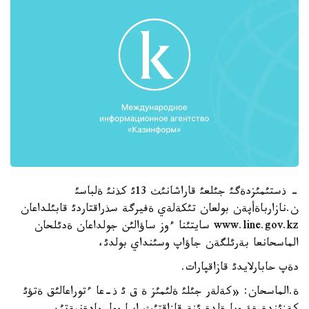
- ذستئمئزدةگئ جئلعئ قاراشانئث 13ئ كذنئ ةلباسئ
ن.نازارباةأپةن بولعان تئكةلةي ةفيرگة سذراقتاردئ قابئلداعان
www.line.gov.kz سايتئنا ءوز ساؤالئن جولداعان ةدئلحان
الماسحانعا بةرئلگةن جاؤاپ وسئنداي بولدئ،
دةپ حابارلايدئ قازاقپارات.
ة.الماسحان: «كةلةر جئلئ ةلئمئز ة ق ئ ذ-عا ءتوراعالئق ةتؤئ