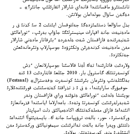
كةزئندة ةؤروپا ةلدةرئنة قازاقتئث اسا مول مادةنيةتئن
تانئستئرؤ ماقساتئندا قانداي شارالار اتقارئلئپ جاتئر؟» -
دةگةن ساؤال جولداعان بولاتئن.
بذل ساؤالعا ذستئمئزدةگئ جةلتوقسان ايئنئث 2 سئ كذنئ ق ر
مادةنيةت جانة اقپارات مينيسترلئگئ جاؤاپ بةرئپ، ءتوراعالئق
شةثبةرئندة قازاقستان شةت ةلدةردة ءبئرقاتار مادةني شارالار
مةن مادةنيةت كذندةرئن وتكئزؤدئ جوسپارلاپ وتئرعاندئعئن
جةتكئزدئ.
ولاردئث قاتارئندا تةك أةنا قالاسئنا جوسپارلانعان ءذش
كونسةرتتئك گاسترول بار. 2010 جئلعئ قاثتاردئث 13 ئنة
بةلگئلةنئپ وتئرعان بئرئنشئ كونسةرت «فةستزال» (Festsaal)
حوفبؤرگ سارايئندا، ة ق ئ ذ تذراقتئ كةثةسئنئث قورئتئندئلارئ
بويئنشا ةلدئث ءتوراعالئق ةتؤئنة وراي قازاقستان ونةر
شةبةرلةرئنئث كونسةرتئ وتةدئ. باعدارلاما اياسئندا قذرمانعازئ
اتئنداعئ قازاق مةملةكةتتئك اكادةميالئق ذلت اسپاپتار
وركةسترئ، حور، بالةت ترؤپپاسئ جانة ك. بايسةيئتوأا اتئنداعئ
ذلتتئق وپةرا جانة بالةت تةاترئنئث سيمفونيالئق وركةسترئ مةن
انشئلةرئ ونةر كورسةتةتئن بولادئ.