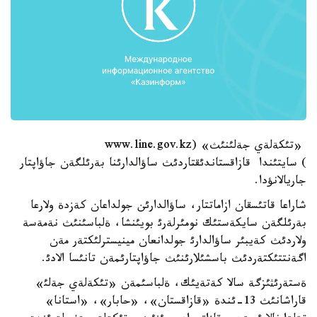
«تئكةلةي جةلئنئث» (www.line.gov.kz
) سايتئندا قازاقستاندئقتاردئث ساؤالدارئنا بةرئلگةن جاؤاپتار
جاريالانؤدا.
شاراعا قاتئسقان ازاماتتار، ساؤالدارئن جولداعان كةزدة ولارعا
بةرئلگةن سايكةستئك نومئرلةرئ بويئنشا، ةلباسئنئث نةمةسة
ولاردئث كةيبئر ساؤالدارئ جولدانعان مينيسترلئكتةر مةن
اگةنتتئكتةردئث باسشئلارئنئث جاؤاپتارئمةن تانئسا الادئ.
ةستةرئثئزگة سالا كةتةيئك، ةلباسئمةن «تئكةلةي جةلئ»
قاراشانئث 13-ئندة «قازاقستان»، «حابار»، «استانا»