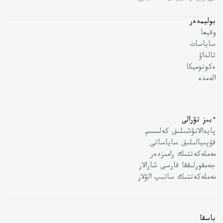
بوليمدەر
وقيعا
ساياسات
تالداۋ
ەكونوميكا
الەمدە
ءبىز تۋرالى
پايدالانۋشىلىق كەلىسىم
قۇپىيالىلىق ساياساتى
مەملەكەتتىك رامىزدەر
جەمقورلىققا قارسى شارالار
مەملەكەتتىك ساتىپ الۋلار
باسقا