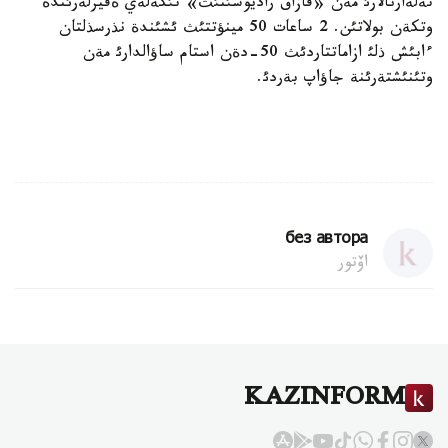
تةلةارنالارئ مةن «قازاق راديوسئنئث» تئكةلةي ةفيرلةرئندة
وتكةن بولاتئن. 2 ساعات 50 مينؤتتئث ئشئندة نذرسذلتان
ءابئش ذلئ ازاماتتاردئث 50-دةن استام ساؤالدارئ مةن
وتئنئشتةرئنة جاؤاپ بةردئ.
без автора
اۆتور
KAZINFORM