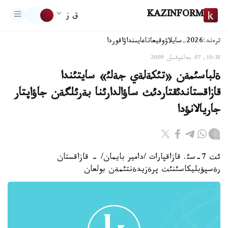
KAZINFORM
ق ز
ترەند:
2026-سايلاۋ
وقيعا
تاعايىنداۋ
اقوردا
10:35, 07 جەلتوقسان 2009
ةلباسئمةن «تئكةلةي جةلئ» سايتئندا
قازاقستاندئقتاردئث ساؤالدارئنا بةرئلگةن جاؤاپتار
جاريالانؤدا
ئث 7-سئ. قازاقپارات /دامير بايمان/ - قازاقستان
رةسپؤبليكاسئنئث پرةزيدةنتئمةن بولعان