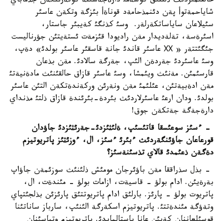
حالقئمئزدئث ذلتتئق كوسةمئ دارةجةسئنة كوتةرئلگةن جذماباي
شاياحمةتوأ پةن دئنمذحامةد قوناةأ بئزگة وتكةن عاسئر
سئيلاعان ساياساتكةرلةر. وسئ كذنگئ كةيبئر جاستار،
اسئرةسة، تةلةديدار مةن راديودا قئزمةت ئستةيتئن جؤرناليست
جئگئتتةر « ХХ عاسئر قاندئ جانة قاسقئر عاسئر بولدئ» دةپ،
وسئ عاسئردئ جةردةن الئپ، جةرگة سالادئ. مةن بذعان
قارسئمئن. مةنئث ويئمشا، وسئ عاسئر قازاق حالقئنئث مادةنيةتئ
مةن ادةبيةتئن، عئلئمئ مةن ونةرئن وركةندةتكةن التئن عاسئر
بولدئ. ودان ارعئ عاسئرلاردئث بئردة-بئرئندة قازاق ذلتئ مذنداي
دارةجةگة جةتكةن جوق!
- ءسئز سوعئسقا قاتئسئپ، ةلئثئزدئ-جةرئثئزدئ جاؤدان
قورعاعان جاؤئنگةردئث ءبئرئ ءسئز، ال، ءوزئثئز پاتريوتيزم
دةگةن ذعئمدئ قالاي تذسئنةسئز؟
- بذل سذراققا مةن باؤئرجان مومئش ذلئنئث سوزئمةن جاؤاپ
بةرةيئن. ادام بولؤ - قاسيةت، ازامات بولؤ - مئندةت، ال،
پاتريوت بولؤ - پارئز. بارلئق ادام پاتريوتتئق پارئزئن بذلجئتپاي
وتةؤگة مئندةتتئ. پاتريوتيزم اسكةرگة الئنئپ، سارباز ساناتئنا
قوسئلعاننان كةيئن عانا باستالمايدئ. پاتريوتيزم وتباسئنان