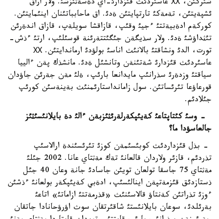
شئركئن، ХХ عاسئردئث قئزدارئ-اي دةسةثئزشئ. ولار اراق
ئشپةيتئن، تةمةكئ تارتپايتئن ةدئ. اق ماحابباتئنان اينئمايتئن.
كوركةم ادةبيةتتئ ءجيئ وقئپ، قازاقشا سويلةپ، قازاق اندةرئن
تئثداؤشئ ةدئ. ولار سذيگةن جئگئتتةرئنة قوسئلئپ، ارتئ ءذش-
تورت، الدئ ونشاقتئ بالانئث اناسئ بولؤدئ ارماندايتئن. ХХ
عاسئردئث قئزدارئ شةتئنةن وتانشئل ةدئ. مانشذك پةن ءالييا
سياقتئ وزدةرئ سذرانئپ مايدانعا بارئپ، ةلئ مةن جةرئن جاؤدان
قورعاؤعا تئرئساتئن. سول زامانداستارئمنئث بةينةسئن كورئپ
جئلادئم.
- وسئ كئتاپتاعئ كةيئپكةرلةرئثئزبةن ءالئ دة بايلانئسئثئز
جالعاسؤدا ما؟
- بذل قئزداردئث كوبئسئمةن كوزئ تئرئسئندة ارالاسئپ
تذردئم، قازئر ولاردان قالعانئ تةك مةثتاي عانا. 2002 جئلئ
مةثتاي 75 جاسقا تولعان تويئن جاسادئ جانة وعان 40 جئل
ذستازدئق قئزمةتپةن اينالئسئپ، ادةبي كةيئپكةر بولعانئ ءذشئن
ءوزئ تذراتئن كةنتاؤ قالاسئنئث «قذرمةتتئ ازاماتئ» اتاعئ
بةرئلدئ، سوعان بايلانئستئ شاقئرتقان سوث اؤرؤحانادا جاتقان