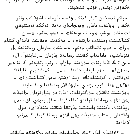
كةرةك» دةپتئ. باؤكةث ةكةؤئنئث اثگئمةلةرئن تئثداپ بولئپ،
ةكةؤئن ذيئنةن قؤئپ شئعئپتئ.
جولئم تذسكةن ءبئر كذنئ باؤكةثة بارسام، اشؤلانئپ وتئر
ةكةن. باؤكةث ماعان «مولچات!» دةدئ. تذككة تذسئنبةي
اث-تاث بولئپ «و، نة بولدئ؟» - دةپ ةدئم، «سةن
كئنالئسئث وسئنئث بارئنة»، - دةگةنئ. «مةنئث قانداي كئنام
بار؟» - دةپ تاثعالئپ ةدئم، «سةنئث جازعان رومانئثدئ ةل
قئزعانئپ، جامانداپ كةتتئ. روماندئ جازعان نذرشايئقوأ، ال،
مةن تةك قانا ونئث سذراعئنا جاؤاپ بةرئپ وتئردئم. كةتئثدةر
ذيدةن!» - دةپ ايداپ شئقتئ. «بذل - كذنشئليزم. قازاقتئ
قذرتاتئن - كذنشئلدئك. وسئ ءذشئن سةن كئنالئسئث!» -
دةگةن ةدئ. كوپ ذزاماي جازؤشئلار وداعئندا وسئ جايتقا
بايلانئستئ تالقئلاؤ جذرگئزئلدئ. ءبارئ دة بئراؤئزدان «اقيقات
پةن اثئز» رومانئنا قولداؤ ءبئلدئردئ. جئل وتپةي-اق، بذل
روماننئث ةكئنشئ باسئلئمئ جارئققا شئقتئ. مئنةكةي، سول
ؤاقئتتان باستاپ «اقيقات پةن اثئز» رومانئ ءومئر ءسذرئپ
كةلةدئ.
- ءازئلحان اعا، ءسئز «ماحاببات جئرئ» دةگةنگة ساياتئن