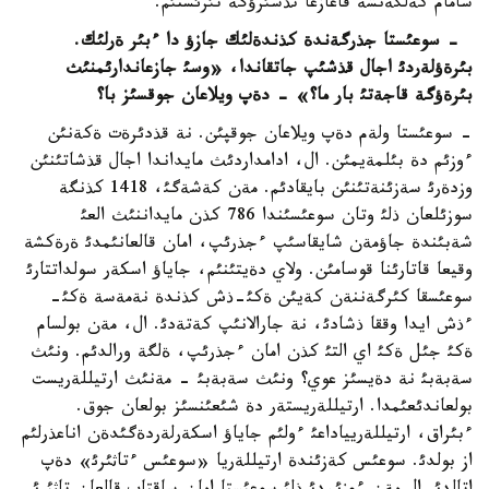
شامام كةلگةنشة قاعازعا تذسئرؤگة تئرئستئم.
- سوعئستا جذرگةندة كذندةلئك جازؤ دا ءبئر ةرلئك.
بئرةؤلةردئ اجال قذشئپ جاتقاندا، «وسئ جازعاندارئمنئث
بئرةؤگة قاجةتئ بار ما؟» - دةپ ويلاعان جوقسئز با؟
- سوعئستا ولةم دةپ ويلاعان جوقپئن. نة قذدئرةت ةكةنئن
ءوزئم دة بئلمةيمئن. ال، ادامداردئث مايداندا اجال قذشاتئنئن
وزدةرئ سةزئنةتئنئن بايقادئم. مةن كةشةگئ، 1418 كذنگة
سوزئلعان ذلئ وتان سوعئسئندا 786 كذن مايداننئث العئ
شةبئندة جاؤمةن شايقاسئپ ءجذرئپ، امان قالعانئمدئ ةرةكشة
وقيعا قاتارئنا قوسامئن. ولاي دةيتئنئم، جاياؤ اسكةر سولداتتارئ
سوعئسقا كئرگةننةن كةيئن ةكئ-ذش كذندة نةمةسة ةكئ-
ءذش ايدا وققا ذشادئ، نة جارالانئپ كةتةدئ. ال، مةن بولسام
ةكئ جئل ةكئ اي التئ كذن امان ءجذرئپ، ةلگة ورالدئم. ونئث
سةبةبئ نة دةيسئز عوي؟ ونئث سةبةبئ - مةنئث ارتيللةريست
بولعاندئعئمدا. ارتيللةريستةر دة شئعئنسئز بولعان جوق.
ءبئراق، ارتيللةريياداعئ ءولئم جاياؤ اسكةرلةردةگئدةن اناعذرلئم
از بولدئ. سوعئس كةزئندة ارتيللةريا «سوعئس ءتاثئرئ» دةپ