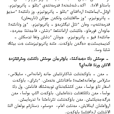
باستاؤ الادئ. اكة-شةشةثدئ قذرمةتتةي ءبئلؤ - پاتريوتيزم.
اؤئل-ايماعئثدئ ارداقتاي ءبئلؤ - پاتريوتيزم. وز ذلتئثدئ ءسذيؤ
- پاتريوتيزم. ءوز حالقئثنئث وتكةن جولئن (تاريحئن)
قذرمةتتةپ، وعان ءتئل تيگئزبةؤ - پاتريوتيزم. ءوز وتانئثدئ
جاؤدان قورعاؤ، ةلئثنئث ازاماتتئعئ ءذشئن، قاجةتتئ جةردة،
جانئثدئ قيؤ - پاتريوتيزم. «وتان ءذشئن وتقا تذسكئن -
كذيمةيسئث» دةگةن باؤكةث. مئنة پاتريوتيزمنئث ةث بيئك
شئثئ وسئ.
- مومئش ذلئ دةمةكشئ، باؤئرجان مومئش ذلئنئث ومئرئثئزدة
الاتئن ورنئ قانداي؟
- مةن - باؤكةثنئث شاكئرتئمئن جانة زامانداس، سئيلاس،
سئرلاس بولعاندئعئمدئ ماقتانئش ةتةمئن. ءبئراق، باؤكةث
اسقار تاؤ بولسا، مةن كئشكةنتاي توبةشئك قانامئن. ول ذلئ
بولسا، مةن ذلئلئقتئث ذنتاعئمئن. باؤكةث الئپ بولسا، مةن
ةرگةجةيلئمئن. مةن باؤكةثنئث تئرناعئنا دا تذرمايمئن.
ارؤاعئنان اينالايئن، مةنئث اعام، دوسئم، ذستازئم بولعان التئ
الاشتئث ارداقتئسئ باؤكةث.