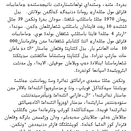
بةردئ. مئنة، وسئنداي تولعانئستاردئث ناتيجةسئندة «ماحاببات
قئزئق مول جئلدار» رومانئ دذنيةگة كةلگةن بولاتئن. بذل
رومان 1970 جئلئ باسئلئپ شئقتئ. سودان بةرئ وتكةن 39 جئل
ئشئندة 10 رةت قايتادان باسئلئپ شئعارئلعان ةكةن. سوندا،
ءاربئر 4 جئلدا قايتا باسئلئپ شئققان بولدئ عوي. «ماحاببات
قئزئق مول جئلدار» اتتئ كئتابئم شئققاندا مةن وقئرماننان000
10 حات العانئم بار. بذل كئتاپتئ وقئعان جاستار ءالئ دة ماعان
حات جازئپ تذرادئ. بذل كئتاپتئ وسئنشاما حالئقتئث سذيئكتئ
شئعارماسئنا اينالادئ دةپ ويلاعان جوقپئن. الايدا، ول مةنئث
ابئرويئمدئ اسپانعا كوتةردئ.
وتكةن جئلئ سةمةي درامالئق تةاترئ وسئ روماننئث جةلئسئ
بويئنشا سپةكتاكل قويئپ، ونئ ع.مذسئرةپوأ اتئنداعئ بالالار مةن
جاستار تةاترئندا، ءال-فارابي اتئنداعئ ؤنيأةرسيتةتتئث
ستؤدةنتتةر سارايئندا، مذحتار اؤةزوأ اتئنداعئ اكادةميالئق
تةاترئندا قويدئ. سپةكتاكلدئ كورئپ وتئرعاندا مةن ةگئلئپ
جئلاعان ةدئم. جئلايتئن سةبةبئم، ودان وزئممةن بئرگة وقئعان
قئزدار كوز الدئما كةلدئ. كوپشئلئگئ قازئر دذنيةدةن ءوتكةن.