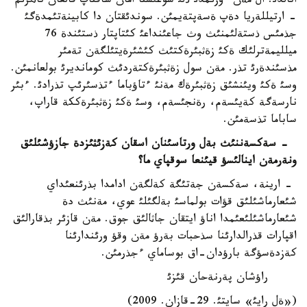
اتالدئ. ال مةن ءوزئمدئ ذلئ سوعئستا امان ساقتاپ قالعان تاثئرئم
- ارتيللةريا دةپ ةسةپتةيمئن. سوندئقتان دا كابينةتئمدةگئ
جذمئس ذستةلئمنئث وث جاعئنداعئ كئتاپتار ذستئندة 76
ميلليمةترلئك ةكئ زةثبئرةكتئث كئشئرةيتئلگةن تةمئر
مذسئندةرئ تذر. مةن سول زةثبئرةكتةردئث كومانديرئ بولعانمئن.
وسئ ةكئ ويئنشئق زةثبئرةك مةنئ ءتاؤباما ءتذسئرئپ تذرادئ. ءبئر
نارسةگة كةيئسةم، رةنجئسةم، وسئ ةكئ زةثبئرةككة قاراپ،
ساباما تذسةمئن.
- سةكسةننئث بةل ورتاسئنان اسقان كةزئثئزدة جازؤشئلئق
ونةرمةن اينالئسؤ قيئنعا سوقپاي ما؟
- ارينة، سةكسةن جةتئگة كةلگةن ادامدا بذرئنعئداي
شئعارماشئلئق قؤات بولماسئ بةلگئلئ عوي، مةنئث دة
شئعارماشئلئعئمدا اناؤ ايتقان جاثالئق جوق. مةن قازئر بذقارالئق
اقپارات قذرالدارئنا سذحبات بةرؤ مةن وقؤ ورئندارئنا
كةزدةسؤگة بارؤدان-اق بوساماي ءجذرمئن.
راؤشان پةرنةحان قئزئ
(«ةل رايئ» سايتئ. 29-قازان. 2009)