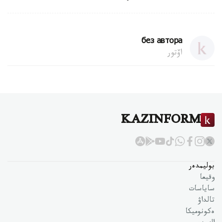
без автора
اۆتور
KAZINFORM
بوليمدەر
وقيعا
ساياسات
تالداۋ
ەكونوميكا