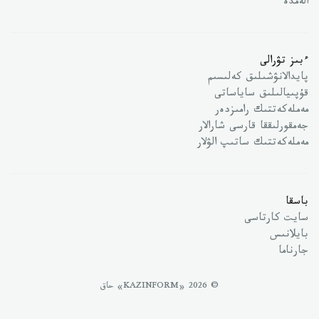
الەمدە
ءبىز تۋرالى
پايدالانۋشىلىق كەلىسىم
قۇپىيالىلىق ساياساتى
مەملەكەتتىك رامىزدەر
جەمقورلىققا قارسى شارالار
مەملەكەتتىك ساتىپ الۋلار
باسقا
سايت كارتاسى
بايلانىس
جارناما
© 2026 «KAZINFORM» حاق