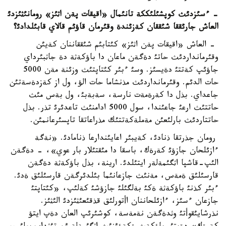
- ءسئزدئث كوپشئلئككة تانئمال «اقيقات پةن اثئز» رومانئثئزدئ
العاش جارئققا شئققان كةزئندة وقئرمان قاؤئم قالاي قابئلدادئ؟
- العاش «اقيقات پةن اثئز» كئتابئم شئققاننان كةيئن
وقئرمانداردئث حاتئ دةگةن ماعان دا باؤكةثة دة جاثبئرداي
جاؤئپ كةتتئ دةيسئز. وسئ ءبئر كئتاپتئث وزئنة مةن 5000
حات الدئم. وقئرمانداردئث مذنشاما حات الؤ، ول از كةزدةسةتئن
جاعداي. بذل دا كةرةمةت نارسة، سةبةبئ، ول بةس مئث
حاتتئث ارعئ جاعئندا، سول 5000 ادامنئث تاعدئرئ تذر. بذل
حاتتاردئث بارلئعئن مةملةكةتتئك مذراعاتقا تاپسئرعانمئن.
رومان جذرتقا ذنادئ، كةيبئر اعايئندارعا ذنامادئ. «نةگة
ءازئلحان جازؤئ كةرةك، باسقا دا مئقتئلار بار عوي»، - دةگةن
الئپ-قاشپا اثگئمةلةر ايتئلدئ. ارينة، بذل باؤكةثة دةگةن
قارسئلئق ةمةس، مةنئث جازعانئما بئلدئرگةن قارسئلئق ةدئ.
ءبئر كذنئ باؤكةثة ةكئ بةلگئلئ جازؤشئ كةلئپ، «كئتاپتئ
جازعان ءسئز، ءازئلحاننان اأتورلئق قذقئعئثئزدئ الئثئز.
نذرشايئقوأتئ وثدةگةن نةمةسة، كوشئرئپ العان دةپ ايتؤ