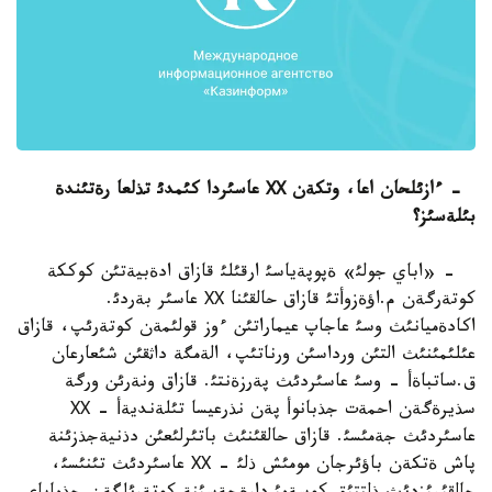
- ءازئلحان اعا، وتكةن
ХХ
عاسئردا كئمدئ تذلعا رةتئندة
بئلةسئز؟
- «اباي جولئ» ةپوپةياسئ ارقئلئ قازاق ادةبيةتئن كوككة
كوتةرگةن م.اؤةزوأتئ قازاق حالقئنا ХХ عاسئر بةردئ.
اكادةميانئث وسئ عاجاپ عيماراتئن ءوز قولئمةن كوتةرئپ، قازاق
عئلئمئنئث التئن ورداسئن ورناتئپ، الةمگة داثقئن شئعارعان
ق.ساتباةأ - وسئ عاسئردئث پةرزةنتئ. قازاق ونةرئن ورگة
سذيرةگةن احمةت جذبانوأ پةن نذرعيسا تئلةنديةأ - ХХ
عاسئردئث جةمئسئ. قازاق حالقئنئث باتئرلئعئن دذنيةجذزئنة
پاش ةتكةن باؤئرجان مومئش ذلئ - ХХ عاسئردئث تئنئسئ،