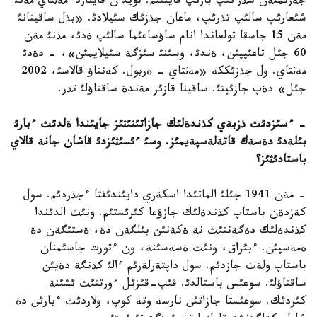
جةرئمنةن سذرانئپ بارئپ قايتتئم. تويدان قايتاردا مةثتاي مةنئ
شئعارئپ سالئپ تذرئپ، ماعان جذزئك سئيلادئ. «بذل ساقينانئ
مةن 15 جاسقا تولعاندا انام ساؤساعئما سالئپ ةدئ، مذنئ مةن
60 جئل تاعئپپئن، ةندئ، وسئنئ سئزگة سئيلايمئن»، - دةدئ
مةثتاي. ول جذزئككة «مةثتاي - ةربول. كةنتاؤ قالاسئ، 2002
جئل» دةپ جازئپتئ. ساقينا قازئر مةندة ساقتاؤلئ تذر.
- ءسئزدئث ذزبةي كذندةلئك جازاتئنئثئز جايئندا ةلدئث ءبارئ
بئلةدئ دةسةك قاتةلةسپةيمئز. وسئ ءئسئثئزدئ قاشان جانة قالاي
باستادئثئز؟
- مةن 1941 جئلئ الماتئدا اسكةري دايئندئقتا ءجذردئم. سول
كةزدةن باستاپ كذندةلئك جازؤعا كئرئستئم. ونئث الدئندا
كذندةلئك دةگةننئث نة ةكةنئن بئلگةن دة، ةستئگةن دة
ةمةسپئن. ءبئراق، ونئث ةسةسئنة، ون ءتورت جاسئمنان
باستاپ ولةث جازدئم. سول داپتةرلةرئم ءالئ كذنگة دةيئن
ساقتاؤلئ. سوعئس باستالدئ. قئپ-قئزئل ءورتتئث ئشئنة
كئردئك. سوعئستا جازاتئن نارسة وتة كوپ، ولاردئث ءبارئن دة