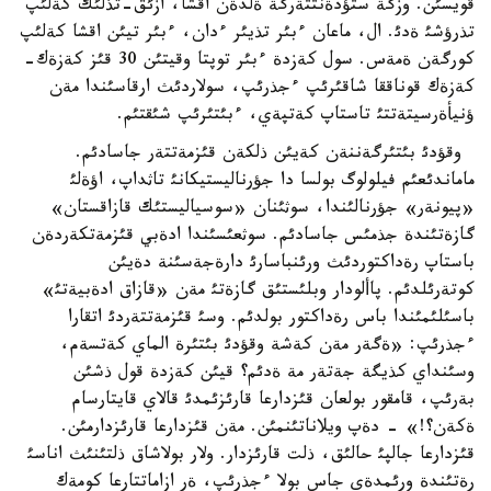
قويسئن. وزگة ستؤدةنتتةرگة ةلدةن اقشا، ازئق-تذلئك كةلئپ
تذرؤشئ ةدئ. ال، ماعان ءبئر تذيئر ءدان، ءبئر تيئن اقشا كةلئپ
كورگةن ةمةس. سول كةزدة ءبئر توپتا وقيتئن 30 قئز كةزةك-
كةزةك قوناققا شاقئرئپ ءجذرئپ، سولاردئث ارقاسئندا مةن
ؤنيأةرسيتةتتئ تاستاپ كةتپةي، ءبئتئرئپ شئقتئم.
وقؤدئ بئتئرگةننةن كةيئن ذلكةن قئزمةتتةر جاسادئم.
ماماندئعئم فيلولوگ بولسا دا جؤرناليستيكانئ تاثداپ، اؤةلئ
«پيونةر» جؤرنالئندا، سوثئنان «سوسياليستئك قازاقستان»
گازةتئندة جذمئس جاسادئم. سوثعئسئندا ادةبي قئزمةتكةردةن
باستاپ رةداكتوردئث ورئنباسارئ دارةجةسئنة دةيئن
كوتةرئلدئم. پاألودار وبلئستئق گازةتئ مةن «قازاق ادةبيةتئ»
باسئلئمئندا باس رةداكتور بولدئم. وسئ قئزمةتتةردئ اتقارا
ءجذرئپ: «ةگةر مةن كةشة وقؤدئ بئتئرة الماي كةتسةم،
وسئنداي كذيگة جةتةر مة ةدئم؟ قيئن كةزدة قول ذشئن
بةرئپ، قامقور بولعان قئزدارعا قارئزئمدئ قالاي قايتارسام
ةكةن؟!» - دةپ ويلاناتئنمئن. مةن قئزدارعا قارئزدارمئن.
قئزدارعا جالپئ حالئق، ذلت قارئزدار. ولار بولاشاق ذلتئنئث اناسئ
رةتئندة ورئمدةي جاس بولا ءجذرئپ، ةر ازاماتتارعا كومةك