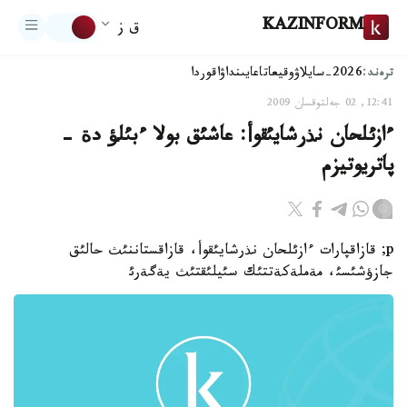
KAZINFORM
ق ز
ترەند:
2026-سايلاۋ
وقيعا
تاعايىنداۋ
اقوردا
12:41, 02 جەلتوقسان 2009
ءازئلحان نذرشايئقوأ: عاشئق بولا ءبئلؤ دة -
پاتريوتيزم
p; قازاقپارات ءازئلحان نذرشايئقوأ، قازاقستاننئث حالئق
جازؤشئسئ، مةملةكةتتئك سئيلئقتئث يةگةرئ