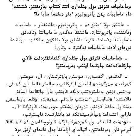
«ماحاببات قئزئق مول جئلدار» اتتئ كئتاپ جازدئثئز. شئنئندا
دا، ماحاببات پةن پاتريوتيزم ءبئر ذعئمعا سايا ما؟
- عاشئق بولا ءبئلؤ دة - پاتريوتيزم. عاشئقتار - ماحاببات
وتانئنئث پاتريوتتارئ. عاشئققا دةگةن ماحابباتتا وتاندئق
ماحابباتقا ذلاسادئ. قئزعا عاشئق بولا بئلگةن جئگئت - وتاندئ
قورعاي الادئ. ماحاببات نةگئزئ - وتان!
- «ماحاببات قئزئق مول جئلدار» كئتابئثئزدئث قالاي
جازئلعاندئعئ جايئندا ايتئپ بةرسةثئز؟
- الدئمةن اكةمنةن، سوسئن باؤئرئمنان، ال، سوعئس
كةزئندة جذرگةندة انامنان ايئرئلئپ، جالعئز قالعاننان كةيئن،
جةثئس تؤئن جةلبئرةتئپ ةلگة قايتئپ بارا جاتقاندا الماتئ
قالاسئندا ةشالوننان ءتذسئپ قالدئم. سةبةبئ، اؤئلعا بارعانمةن
مةنئ ول جاقتا كذتئپ تذرعان ةشكئم جوق ةدئ. قازئرگئ ءال-
فارابي اتئنداعئ ؤنيأةرسيتةتكة قذجاتتارئمدئ تاپسئرئپ،
ستؤدةنت اتاندئم. ول كةزدةرئ بئزگة كارتوچكامةن كذنئنة 500
گرامم نان بةرئلةتئن. اتپالداي ازاماتقا بذل قانداي ازئق بولا