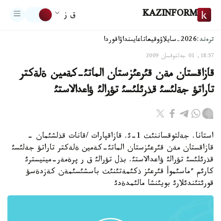
KAZINFORM
ق ز
ترەند:
2026-سايلاۋ
وقيعا
تاعايىنداۋ
اقوردا
18:57, 01 جەلتوقسان 2009
قازاقستان مةن قئرعئزستان الماتئ-كةمين ةلةكتر
تاراتؤ جةلئسئ قذرئلئسئ تؤرالئ ؤاعدالاستئ
استانا. جةلتوقساننئث 1-ئ. قازاقپارات /قانات قذلشئمان -
قازاقستان مةن قئرعئزستان الماتئ-كةمين ةلةكتر تاراتؤ جةلئسئ
قذرئلئسئ تؤرالئ ؤاعدالاستئ. بذل تؤرالئ ق ر پرةمةر-مينيسترئ
كارئم ءماسئموأ قئرعئز ذكئمةتئنئث باسشئسئمةن كةزدةسؤ
قورئتئندئلارئ بويئنشا مالئمدةدئ