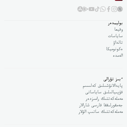
بوليمدەر
وقيعا
ساياسات
تالداۋ
ەكونوميكا
الەمدە
ءبىز تۋرالى
پايدالانۋشىلىق كەلىسىم
قۇپىيالىلىق ساياساتى
مەملەكەتتىك رامىزدەر
جەمقورلىققا قارسى شارالار
مەملەكەتتىك ساتىپ الۋلار