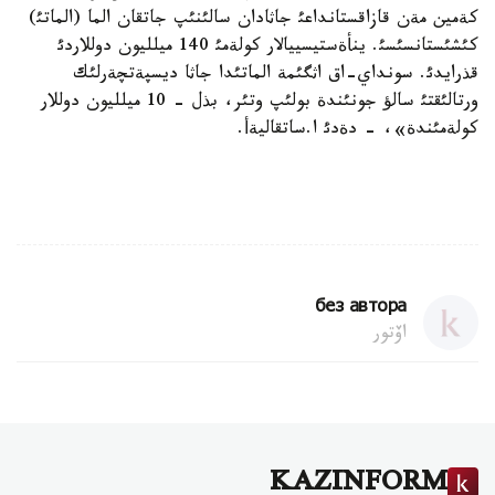
كةمين مةن قازاقستانداعئ جاثادان سالئنئپ جاتقان الما (الماتئ)
كئشئستانسئسئ. ينأةستيسييالار كولةمئ 140 ميلليون دوللاردئ
قذرايدئ. سونداي-اق اثگئمة الماتئدا جاثا ديسپةتچةرلئك
ورتالئقتئ سالؤ جونئندة بولئپ وتئر، بذل - 10 ميلليون دوللار
كولةمئندة»، - دةدئ ا.ساتقاليةأ.
без автора
اۆتور
KAZINFORM