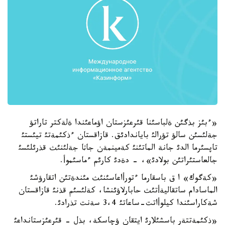
«ءبئز بذگئن ةلباسئنا قئرعئزستان اؤماعئندا ةلةكتر تاراتؤ
جةلئسئن سالؤ تؤرالئ باياندادئق. قازاقستان ءذكئمةتئ تيئستئ
تاپسئرما الدئ جانة الماتئنئ كةمينمةن جاثا جةلئنئث قذرئلئسئ
جالعاستئراتئن بولادئ»، - دةدئ كارئم ءماسئموأ.
«كةگوك» ا ق باسقارما ءتورأاعاسئنئث مئندةتئن اتقارؤشئ
الماسادام ساتقاليةأتئث حابارلاؤئنشا، كةلئسئم قذنئ قازاقستان
شةكاراسئندا كيلوأاتت-ساعاتئ 3،4 سةنت تذرادئ.
«ذكئمةتتةر باسشئلارئ ايتقان ؤچاسكة، بذل - قئرعئزستانداعئ