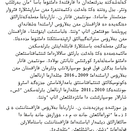
كةلةشةكتة بذرئنعئدان دا قارقئندئ دامئتؤعا باسا ءمان بةرئلئپ
وتئر. بذل رةتتة ةكئ ةلدئث ذكئمةتتةرئ مةن ساراپشئلارئ قئرؤار
جذمئستار جاسادئ. سونئمةن قاتار ن. نازارباةأ مةملةكةتارالئق
دةثگةيدة دة قازاقستان مةن بةلارؤس اراسئندا ةشقانداي
پروبلةما جوقتئعئن اتاپ ءوتتئ. ةلباسئنئث ايتؤئنشا، قازاقستان
مةن بةلارؤس ستراتةگييالئق ارئپتةستئكتئ دامئتؤعا مذددةلئ.
بذگئن مةملةكةت باسشئلارئ قابئلدايتئن بئرلةسكةن
مالئمدةمةدة ةكئ ةلدئث بارلئق سالالارداعئ ئنتئماقتاستئعئن
دامئتؤ ماسةلةلةرئ كورئنئس تاباتئن بولادئ. سونئمةن قاتار
ةلباسئ بذگئن قول قويؤ جوسپارلانئپ وتئرعان قازاقستان مةن
بةلارؤس اراسئنداعئ 2009-2016 جئلدارعا ارنالعان
ةكونوميكالئق ئنتئماقتاستئق باعدارلاماسئن جذزةگة اسئرؤ
جونئندةگئ 2010-2011 جئلدارعا ارنالعان بئرلةسكةن ءئس-
شارالار جوسپارئنئث دا ماثئزدئلئعئن اتاپ ءوتتئ.
وز سوزئندة پرةزيدةنت ن. نازارباةأ بةلارؤس قازاقستاننئث ة ق
ئ ذ-عا ءتوراعالئعئن جانة ت م د، ةؤرازةق جانة باسقا دا
حالئقارالئق ذيئمدار اياسئنداعئ قازاقستاننئث باستامالارئن
قولداعانئ ءذشئن ريزاشئلئعئن ءبئلدئردئ.