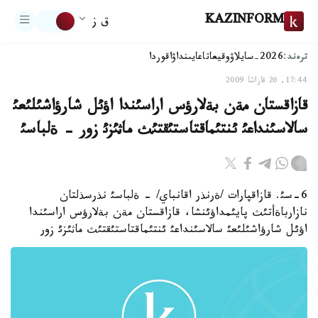
KAZINFORM
ق ز
ترەند:
2026-سايلاۋ
وقيعا
تاعايىنداۋ
اقوردا
17:44, 26 قاراشا 2009
قازاقستان مةن بةلارؤس اراسئندا اؤئل شارؤاشئلئعئ
سالاسئنداعئ ئنتئماقتاستئقتئث ماثئزئ زور - ةلباسئ
6-سئ. قازاقپارات /ةرنذر اقانباي/ - ةلباسئ نذرسذلتان
نازارباةأتئث پايئمداؤئنشا، قازاقستان مةن بةلارؤس اراسئندا
اؤئل شارؤاشئلئعئ سالاسئنداعئ ئنتئماقتاستئقتئث ماثئزئ زور