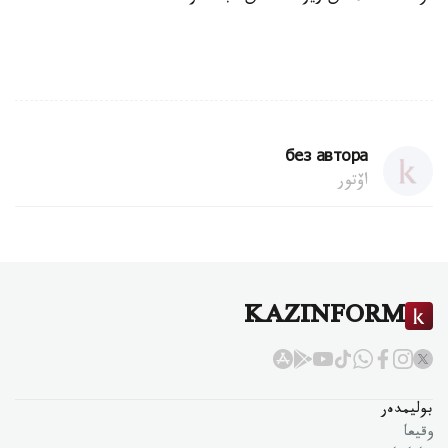
без автора
اۆتور
KAZINFORM
بوليمدەر
وقيعا