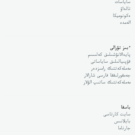
ساياسات
تالداۋ
ەكونوميكا
الەمدە
ءبىز تۋرالى
پايدالانۋشىلىق كەلىسىم
قۇپىيالىلىق ساياساتى
مەملەكەتتىك رامىزدەر
جەمقورلىققا قارسى شارالار
مەملەكەتتىك ساتىپ الۋلار
باسقا
سايت كارتاسى
بايلانىس
جارناما