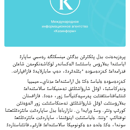
پرةزيدةنت بذل پئكئرئن بذگئن مينسكئگة رةسمي ساپارئ
اياسئندا بةلارؤس باسشئسئ الةكساندر لؤكاشةنكومةن شاعئن
قذرامداعئ كةزدةسؤدة ءبئلدئردئ، دةپ حابارلايدئ قازاقپارات.
كةزدةسؤدة ةلباسئ ةكئ ةل اراسئنداعئ مذناي-حيمييا
ونةركاسئبئ، اؤئل شارؤاشئلئق تةحنيكاسئ سالاسئنداعئ
ئنتئماقتاستئقتئث پةرسپةكتيأاسئ زور، دةدئ. قازاقستان
بةلارؤستئث اؤئل شارؤاشئلئق تةحنكاسئنئث زور الةؤةتئن
كورئپ وتئر. وسئ ورايدا ن. نازارباةأ بذل ساپاردئث ماثئزدئلئعئنا
توقتالئپ ءوتتئ. ةلباسئنئث ايتؤئنشا، ساپاردئث ماثئزدئلئعئ
سوندا، ةكئ ةلدة دة ةكونوميكا سالاسئنداعئ قارئم-قاتئناستاردئ