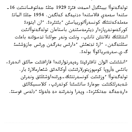
تولةگةنوأا بيبئگذل احمةت قئزئ 1929 جئلئ جةلتوقساننئث 16-
سئندا سةمةي قالاسئندا دذنيةگة كةلگةن. 1954 جئلئ الماتئ
مةملةكةتتئك كونسةرأاتوريياسئن ءبئتئردئ. ءان ايتؤدئ
كوركةمونةرپازدار ذيئرمةسئنةن باستاعان تولةگةنوأانئث
انشئلئك تالانتئن تانئپ، ونئث ونةر جولئنا تذسؤئنة باعئت
سئلتةگةن، ءارئ تذثعئش ءدارئس بةرگةن ورئس جازؤشئسئ
گ.ي.سةرةبرياكوأا بولدئ.
ءانشئنئث الؤان تاقئرئپتئ رةپةرتؤارئندا قازاقتئث حالئق اندةرئ،
باتئس ةأروپا كومپوزيتورلارئنئث أوكالدئق شئعارمالارئ بار.
تولةگةنوأا ءوزئنئث كونسةرتتئك-ورئنداؤشئلئق ونةرئن
شةبةرلئكتئث جوعارئ ساتئسئنا كوتةرئپ، كلاسسيكالئق
دارةجةگة جةتكئزدئ، وپةرا ونةرئنة دة ةلةؤلئ ءذلةس قوستئ.