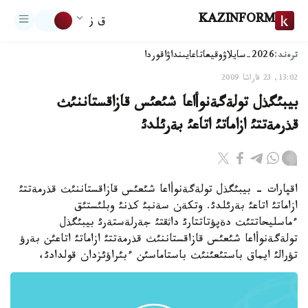
KAZINFORM
ق ز
ترەند:
2026-سايلاۋ
وقيعا
تاعايىنداۋ
اقوردا
13:02, 23 قاراشا 2009
بيبئگذل تولةگةنوأاعا شئعئس قازاقستاننئث
قذرمةتتئ ازاماتئ اتاعئ بةرئلدئ
اقپارات - بيبئگذل تولةگةنوأاعا شئعئس قازاقستاننئث قذرمةتتئ
ازاماتئ اتاعئ بةرئلدئ. وتكةن سةنبئ كذنئ وبلئستئق
ءماسليحاتتئث دةپؤتاتتارئ داثقتئ جةرلةستةرئ بيبئگذل
تولةگةنوأاعا شئعئس قازاقستاننئث قذرمةتتئ ازاماتئ اتاعئن بةرؤ
تؤرالئ ايماق باستئعئنئث باستاماسئن ءبئراؤئزدان قولدادئ،