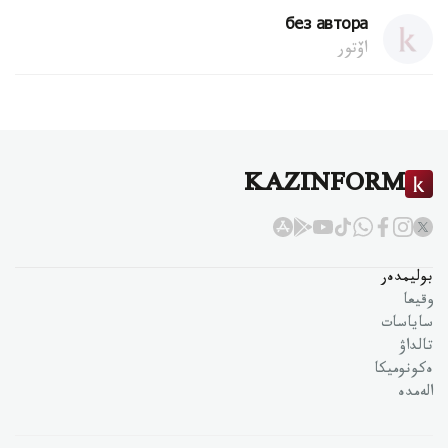
без автора
اۆتور
KAZINFORM
بوليمدەر
وقيعا
ساياسات
تالداۋ
ەكونوميكا
الەمدە