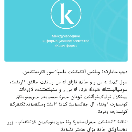
دةپ حابارلادئ وبلئس اكئمئنئث باسپاءسوز قئزمةتئنةن.
سول كذنئ ك س ر و جانة قازاق ك س ر-نئث حالئق ءارتئسئ،
سوسياليستئك ةثبةك ةرئ، ك س ر و سئيلئعئنئث لاؤرةاتئ
بيبئگذل تولةگةنوأانئث تؤعان جةرئ سةمةيدة مةرةيتويلئق
كونسةرت ءوتتئ، ال جةكسةنبئ كذنئ ءانشئ وسكةمةندئكتةرگة
كونسةرت بةردئ.
اتاقتئ ءانشئنئث جةرلةستةرئ ونئ مةرةيتويئمةن قذتتئقتاپ، زور
دةنساؤلئق جانة ذزاق عذمئر تئلةدئ.