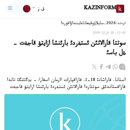
KAZINFORM
ق ز
ترەند:
2026-سايلاۋ
وقيعا
تاعايىنداۋ
اقوردا
11:43, 18 قاراشا 2009
سوتتا قارالاتئن ئستةردئ بارئنشا ازايتؤ قاجةت -
ةل باسئ
استانا. قاراشانئ 18-ئ. قازاقپارات /ارمان اسقار/ - بذگئنگئ تاثدا
قازاقستاندئق سوتتاردا قارالاتئن ئستةردئ بارئنشا ازايتؤ قاجةت