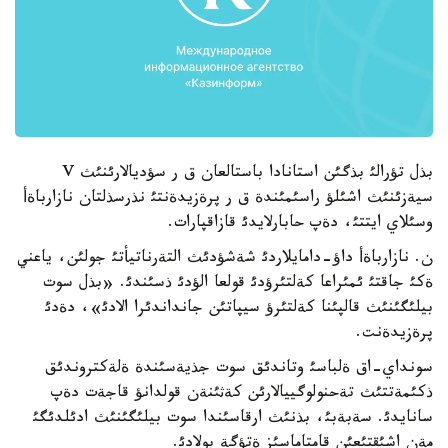
بذل تؤرالئ بذگئن استانادا باستالعان ق ر سؤديالارئنئث V
سيةزئنئث اشئلؤ راسئمئندة ق ر پرةزيدةنتئ نذرسذلتان نازارباةأ
وسئلاي ايتتئ، دةپ حابارلايدئ قازاقپارات.
ن. نازارباةأ داؤ-دامايلاردئ شةشؤدئث التةرناتيأتئ جولئن، ياعني
ةكئ جاقتئ ئمئراعا كةلتئرؤدئ قولعا الؤدئ ذسئندئ. «بذل سوت
بيلئگئنئث قالپئنا كةلتئرؤ سيپاتئن جانداندئرا الادئ»، دةدئ
پرةزيدةنت.
سونداي-اق ةلباسئ وتاندئق سوت جذيةسئندة ةلةكتروندئق
ذكئمةتتئث تةحنولوگييالارئن كةثئنةن قولدانؤ قاجةت دةپ
سانايدئ. سةبةبئ، بذنئث ارقاسئندا سوت بيلئگئنئث ادئلدئگئ
مةن اشئقتئعئن قامتاماسئز ةتؤگة بولادئ.