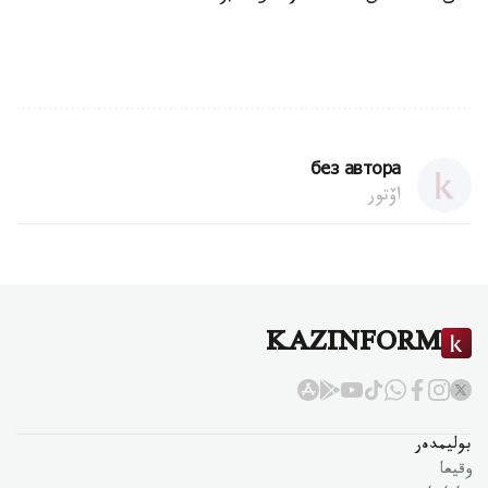
без автора
اۆتور
KAZINFORM
بوليمدەر
وقيعا