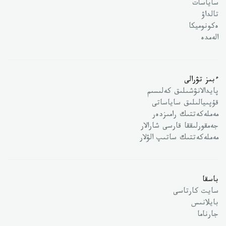
ساياسات
تالداۋ
ەكونوميكا
الەمدە
ءبىز تۋرالى
پايدالانۋشىلىق كەلىسىم
قۇپىيالىلىق ساياساتى
مەملەكەتتىك رامىزدەر
جەمقورلىققا قارسى شارالار
مەملەكەتتىك ساتىپ الۋلار
باسقا
سايت كارتاسى
بايلانىس
جارناما