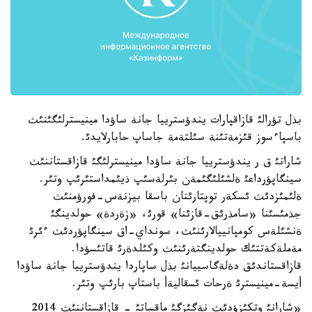
بذل تؤرالئ قازاقپارات يندؤسترييا جانة ساؤدا مينيسترلئگئنئث
باسپاءسوز قئزمةتئنة سئلتةمة جاساپ حابارلايدئ.
شارانئ ق ر يندؤسترييا جانة ساؤدا مينيسترلئگئ قازاقستاننئث
سينگاپؤرداعئ ةلشئلئگئمةن بئرلةسئپ ذيئمداستئرئپ وتئر.
ةلئمئزدئث ئسكةر توپتارئنان باسقا بيزنةس-فورؤمنئث
جذمئسئنا «سامذرئق-قازئنا» قورئ، «زةردة» حولدينگئ
ةنشئلةس كومپانييالارئنئث، سونداي-اق سينگاپؤردئث ءئرئ
مةملةكةتتئك حولدينگتةرئنئث وكئلدةرئ قاتئسؤدا.
قازاقستاندئق دةلةگاسييانئ بذل ساپاردا يندؤسترييا جانة ساؤدا
أيسة-مينيسترئ ةرحات ئسقاليةأ باستاپ بارئپ وتئر.
«شارانئ وتكئزؤدئث نةگئزگئ ماقساتئ - قازاقستاننئث 2014