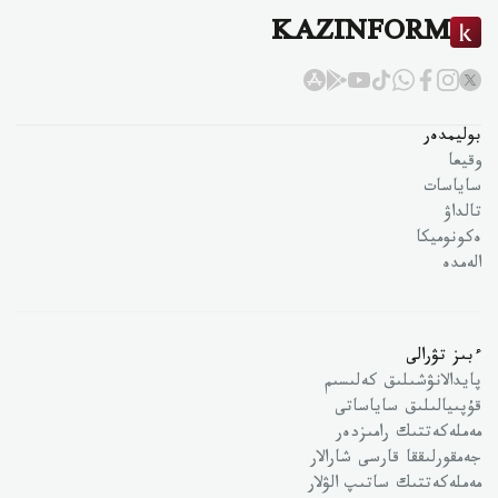
KAZINFORM
بوليمدەر
وقيعا
ساياسات
تالداۋ
ەكونوميكا
الەمدە
ءبىز تۋرالى
پايدالانۋشىلىق كەلىسىم
قۇپىيالىلىق ساياساتى
مەملەكەتتىك رامىزدەر
جەمقورلىققا قارسى شارالار
مەملەكەتتىك ساتىپ الۋلار