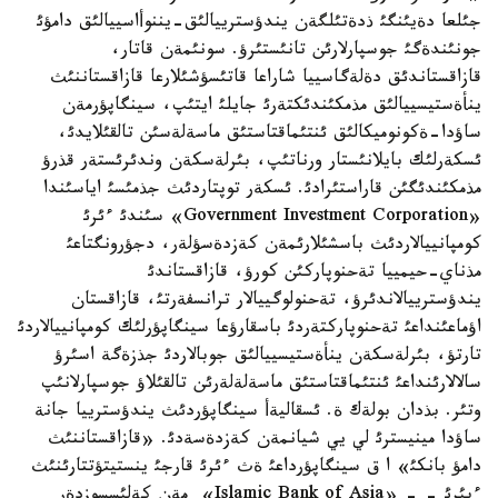
جئلعا دةيئنگئ ذدةتئلگةن يندؤسترييالئق-يننوأاسييالئق دامؤئ
جونئندةگئ جوسپارلارئن تانئستئرؤ. سونئمةن قاتار،
قازاقستاندئق دةلةگاسييا شاراعا قاتئسؤشئلارعا قازاقستاننئث
ينأةستيسييالئق مذمكئندئكتةرئ جايلئ ايتئپ، سينگاپؤرمةن
ساؤدا-ةكونوميكالئق ئنتئماقتاستئق ماسةلةسئن تالقئلايدئ،
ئسكةرلئك بايلانئستار ورناتئپ، بئرلةسكةن وندئرئستةر قذرؤ
مذمكئندئگئن قاراستئرادئ. ئسكةر توپتاردئث جذمئسئ اياسئندا
«Government Investment Corporation» سئندئ ءئرئ
كومپانييالاردئث باسشئلارئمةن كةزدةسؤلةر، دجؤرونگتاعئ
مذناي-حيمييا تةحنوپاركئن كورؤ، قازاقستاندئ
يندؤسترييالاندئرؤ، تةحنولوگييالار ترانسفةرتئ، قازاقستان
اؤماعئنداعئ تةحنوپاركتةردئ باسقارؤعا سينگاپؤرلئك كومپانييالاردئ
تارتؤ، بئرلةسكةن ينأةستيسييالئق جوبالاردئ جذزةگة اسئرؤ
سالالارئنداعئ ئنتئماقتاستئق ماسةلةلةرئن تالقئلاؤ جوسپارلانئپ
وتئر. بذدان بولةك ة. ئسقاليةأ سينگاپؤردئث يندؤسترييا جانة
ساؤدا مينيسترئ لي يي شيانمةن كةزدةسةدئ. «قازاقستاننئث
دامؤ بانكئ» ا ق سينگاپؤرداعئ ةث ءئرئ قارجئ ينستيتؤتتارئنئث
ءبئرئ - - «Islamic Bank of Asia» مةن كةلئسسوزدةر