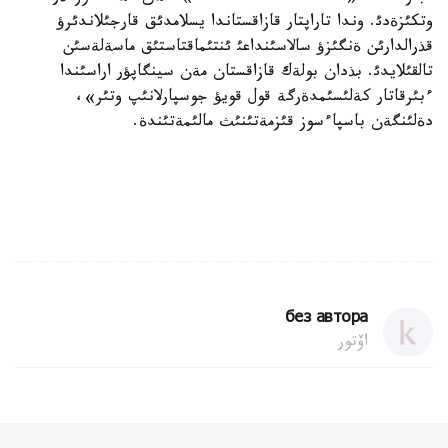
وتكئزةدئ. وندا تاراپتار قازاقستاندا يسلامدئق قارجئلاندئرؤ
قذرالدارئن ةنگئزؤ سالاسئنداعئ ئنتئماقتاستئق ماسةلةسئن
تالقئلايدئ. بذدان بولةك قازاقستان مةن سينگاپؤر اراسئندا
ءبئرقاتار كةلئسئمدةرگة قول قويؤ جوسپارلانئپ وتئر»،
دةلئنگةن باسپاءسوز قئزمةتئنئث مالئمةتئندة.
без автора
اۆتور