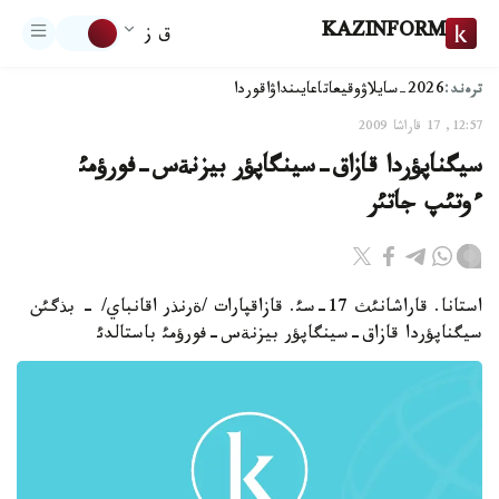
KAZINFORM
ق ز
ترەند:
2026-سايلاۋ
وقيعا
تاعايىنداۋ
اقوردا
12:57, 17 قاراشا 2009
سيگناپؤردا قازاق-سينگاپؤر بيزنةس-فورؤمئ
ءوتئپ جاتئر
استانا. قاراشانئث 17-سئ. قازاقپارات /ةرنذر اقانباي/ - بذگئن
سيگناپؤردا قازاق-سينگاپؤر بيزنةس-فورؤمئ باستالدئ