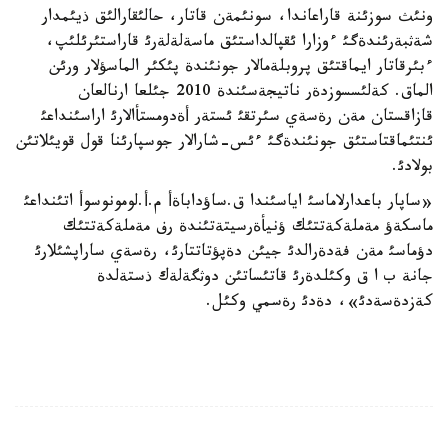
ونئث سوزئنة قاراعاندا، سونئمةن قاتار، حالئقارالئق ذيئمدار
شةثبةرئندةگئ ءوزارا ئقپالداستئق ماسةلةلةرئ قاراستئرئلئپ،
ءبئرقاتار ايماقتئق پروبلةمالار جونئندة پئكئر الماسؤلار ورئن
الماق. كةلئسسوزدةر ناتيجةسئندة 2010 جئلعا ارنالعان
قازاقستان مةن رةسةي سئرتقئ ئستةر أةدومستأالارئ اراسئنداعئ
ئنتئماقتاستئق جونئندةگئ ءئس-شارالار جوسپارئنا قول قويئلاتئن
بولادئ.
«ساپار باعدارلاماسئ اياسئندا ق.ساؤداباةأ م.أ.لومونوسوأ اتئنداعئ
ماسكةؤ مةملةكةتتئك ؤنيأةرسيتةتئندة رف مةملةكةتتئك
دؤماسئ مةن فةدةرالدئ جيئن دةپؤتاتتارئ، رةسةي ساراپشئلارئ
جانة ب ا ق وكئلدةرئ قاتئساتئن دوثگةلةك ذستةلدة
كةزدةسةدئ»، دةدئ رةسمي وكئل.