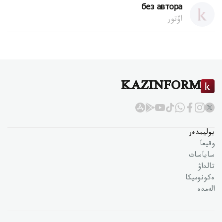
без автора
اۆتور
KAZINFORM
بوليمدەر
وقيعا
ساياسات
تالداۋ
ەكونوميكا
الەمدە