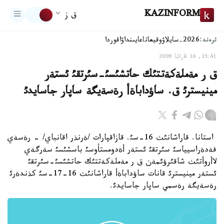
KAZINFORM
ق ز
ترەند:
2026-سايلاۋ
وقيعا
تاعايىنداۋ
اقوردا
15:41, 16 قاراشا 2009
ق ر مةملةكةتتئك حاتشئسئ-سئرتقئ ئستةر
مينيسترئ ق. ساؤداباةأ رةسةيگة ساپار جاسايدئ
استانا. قاراشانئث 16-سئ. قازاقپارات /ةرنذر اقانباي/ - رةسةي
فةدةراسيياسئ سئرتقئ ئستةر أةدومستأوسئ باسشئسئ سةرگةي
لاأروأتئث شاقئرؤئمةن ق ر مةملةكةتتئك حاتشئسئ-سئرتقئ
ئستةر مينيسترئ قانات ساؤداباةأ قاراشانئث 16-17-سئ كذندةرئ
رةسةيگة رةسمي ساپار جاسايدئ.