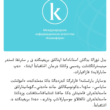
بذل تؤرالئ بذگئن استاناداعئ اپتالئق بريفينگتة ق ر سئرتقئ ئستةر
مينيسترلئگئنئث رةسمي وكئلئ ةرجان اشئقباةأ ايتتئ، دةپ
حابارلايدئ قازاقپارات.
«ساپار بارئسئندا قازئرگئ كةزدةگئ ةكئ مةملةكةت دامؤئنئث
ساياسي، ساؤدا-ةكونوميكالئق جانة مادةني-گؤمانيتارلئق
ماسةلةلةرئن قامتيتئن ةكئ جاقتئ ئنتئماقتاستئقتئث وزةكتئ
ماسةلةلةرئن تالقئلاؤ جوسپارلانئپ وتئر»، دةدئ بريفينگتة ة.
اشئقباةأ.