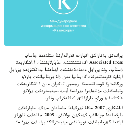
يراندئق بذقارالئق اقپارات قذرالدارئنا سئلتةمة جاساپ
Associated Press اگةنتتئگئنئث حابارلاؤئنشا، ا.اشگاريدئ
ذستاپ، ونئ يزرايل مةملةكةتئنئث اؤماعئنا جةتكئزؤدة يزرايل
ارنايئ قئزمةتتةرئنة گةرمانيا مةن ذلئ بريتانيانئث بارلاؤ
ورگاندارئ كومةكتةستئ. رةسمي تةگران مةن ا.اشگاريدئث
وتباسئنئث مذشةلةرئ بذرئنعئ أيسة-مينيستردئث ذرلانؤ
فاكتئسئنة وراي نارازئلئق ءبئلدئرئپ وتئر.
ا.اشگاري 2007 جئلئ تذركياعا جاساعان جةكة ساپارئنئث
بارئسئندا جوعالئپ كةتكةن بولاتئن. 2009 جئلدئث ناؤرئز
ايئندا گةرمانيانئث قورعانئس مينيسترلئگئ يراننئث بذرئنعئ