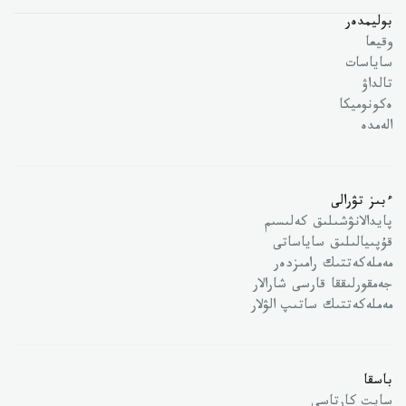
بوليمدەر
وقيعا
ساياسات
تالداۋ
ەكونوميكا
الەمدە
ءبىز تۋرالى
پايدالانۋشىلىق كەلىسىم
قۇپىيالىلىق ساياساتى
مەملەكەتتىك رامىزدەر
جەمقورلىققا قارسى شارالار
مەملەكەتتىك ساتىپ الۋلار
باسقا
سايت كارتاسى