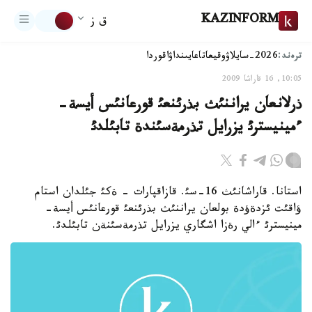
KAZINFORM
ق ز
ترەند:
2026-سايلاۋ
وقيعا
تاعايىنداۋ
اقوردا
10:05, 16 قاراشا 2009
ذرلانعان يراننئث بذرئنعئ قورعانئس أيسة-
ءمينيسترئ يزرايل تذرمةسئندة تابئلدئ
استانا. قاراشانئث 16-سئ. قازاقپارات - ةكئ جئلدان استام
ؤاقئت ئزدةؤدة بولعان يراننئث بذرئنعئ قورعانئس أيسة-
مينيسترئ ءالي رةزا اشگاري يزرايل تذرمةسئنةن تابئلدئ.