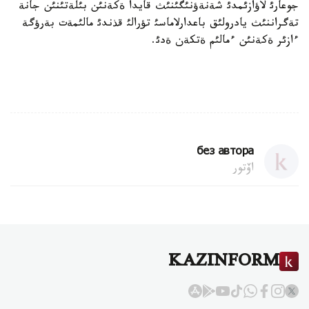
جوعارئ لاؤازئمدئ شةنةؤنئگئنئث قايدا ةكةنئن بئلةتئنئن جانة
تةگراننئث يادرولئق باعدارلاماسئ تؤرالئ قذندئ مالئمةت بةرؤگة
ءازئر ةكةنئن ءمالئم ةتكةن ةدئ.
без автора
اۆتور
KAZINFORM