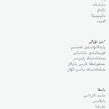
ساياسات
تالداۋ
ەكونوميكا
الەمدە
ءبىز تۋرالى
پايدالانۋشىلىق كەلىسىم
قۇپىيالىلىق ساياساتى
مەملەكەتتىك رامىزدەر
جەمقورلىققا قارسى شارالار
مەملەكەتتىك ساتىپ الۋلار
باسقا
سايت كارتاسى
بايلانىس
جارناما