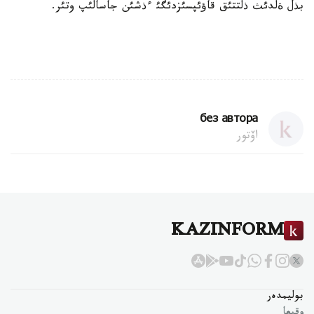
بذل ةلدئث ذلتتئق قاؤئپسئزدئگئ ءذشئن جاسالئپ وتئر.
без автора
اۆتور
KAZINFORM
بوليمدەر
وقيعا