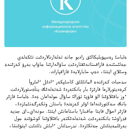
ةلباسئ رةسپؤبليكالئق راديو جانة تةلةارنالاردئث تئكةلةي
جةلئسئندة قازاقستاندئقتاردئث ساؤالدارئنا جاؤاپ بةرؤ كةزئندة
وسئلاي ايتتئ، دةپ حابارلايدئ قازاقپارات.
سذحبات كةزئندة الماتئلئق كاسئپكةر ءادئل ءامئروأ
كرةديتورلارعا قارئزئ بار بانكتةردئ شةتةلدئك ينأةستورلاردئث
ءوز باقئلاؤئنا الؤ قاؤپئ تؤرالئ ساؤال جولداعان ةدئ. ةلباسئ قازئر
بانك سةكتورئنداعئ اؤئر كةزةثدئ باستان وتكةرگةنئمئزدئ،
قازئر احؤال قايتا جاقسارا باستاعانئن ايتتئ. سونداي-اق جذية
قذراؤشئ بانكتةردئث شةتةلدئكتةر باقئلاؤئنا كوشؤئنة جول
بةرئلمةيتئنئن جةتكئزدئ. نذرسذلتان ءابئش ذلئنئث ايتؤئنشا،