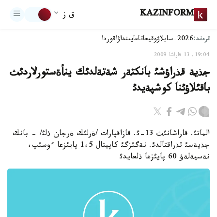
KAZINFORM
ق ز
ترەند:
2026-سايلاۋ
وقيعا
تاعايىنداۋ
اقوردا
19:04, 13 قاراشا 2009
جذية قذراؤشئ بانكتةر شةتةلدئك ينأةستورلاردئث
باقئلاؤئنا كوشپةيدئ
الماتئ. قاراشانئث 13-ئ. قازاقپارات /ةرلئك ةرجان ذلئ/ - بانك
جذيةسئ تذراقتالدئ. نةگئزگئ كاپيتال 1،5 پايئزعا ءوسئپ،
نةسيةلةؤ 60 پايئزعا ذلعايدئ