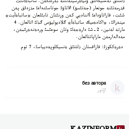
ذلتتئق تةحنيكالئق ؤنيأةرسيتةتئنة بةرئلگةن. ساتباةأتئث
قذرمةتئنة جوثعار (جةتئسؤ) الاتاؤئ جوتاسئنداعئ مذزدئق پةن
شئث، قاراتاؤداعئ أانناديي كةن ورنئنان تابئلعان «ساتباةأيت»
مينةرالئ، «اكادةميك ساتباةأ» گلاديوليؤس گذلئ اتالعان. 4
مارتة لةنين، 2-شئ دارةجةلئ وتان سوعئسئ وردةندةرئمةن،
مةدالدارمةن ماراپاتتالعان.
دةرةككوزئ: قازاقستان ذلتتئق ةنسيكلوپةديياسئ، 7 توم
без автора
اۆتور