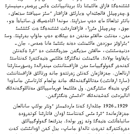
ئشئندةگئ قازاق عالئمئنا ذلئ بريتانييانئث ةكس پرةمةر-مينيسترئ
ؤ.چةرچيلل قالجئثداپ «بارلئق قازاقتار ءسئز سيياقتئ سذثعاق،
باتئر تذلعالئ ما» دةپ سذراپتئ. سوندا اكادةميك ق.ساتباةأ «و،
جوق، چةرچيلل مئرزا، قازاقتاردئث ئشئندةگئ ةث كئشئسئ
مةن، مةنئث حالقئم مةنةن دة بيئك» دةپ جاؤاپ بةرئپتئ. وسئ
ءبئراؤئز سوزدةن عالئمنئث دةنة بئتئمئ عانا ةمةس، جان-
دذنيةسئنئث، حالقئن سذيگةن جذرةگئنئث دة ءئرئ ةكةنئن
بايقاؤعا بولادئ. عالئمنئث نةگئزگئ عئلئمي ةثبةكتةرئ كةنتاستئ
كةندةر گةولوگيياسئ مةن قازاقستاننئث مينةرالدئ رةسؤرستارئنا
ارنالعان. جةزقازعان كةنئن زةرتتةؤ جانة ورتالئق قازاقستاننئث
(سارئ ارقانئث) مةتاللوگةندئك جانة بولجام كارتاسئن جاساؤدا
كوپ ةثبةك سئثئرگةن. ول عئلئمعا فورماسييالئق مةتاللوگةندئك
اناليزدئث كةشةندئك ءادئسئن ةنگئزگةن.
1926-1929 جئلدارئ كةنئ ماردئمسئز ءوثئر بولئپ سانالعان
جةزقازعاندئ ءئرئ مئس كةنتاستئ اؤدان قاتارئنا كوتةرؤدة
ساتباةأتئث ةثبةگئ وتة زور بولدئ. بذرئنعئ گةولوگييالئق
دةرةكتةرگة تةرةث تالداؤ جاساپ، بذل كةن اؤدانئنئث كةث