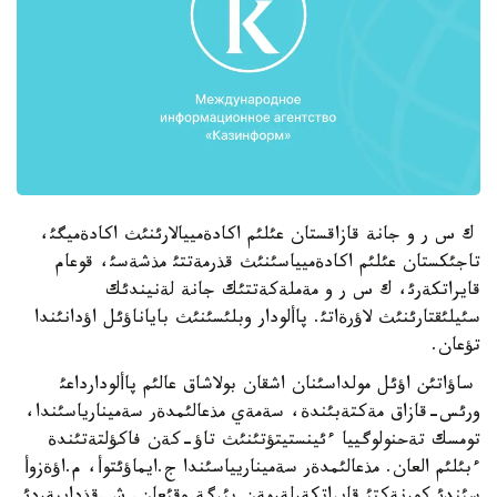
ك س ر و جانة قازاقستان عئلئم اكادةمييالارئنئث اكادةميگئ،
تاجئكستان عئلئم اكادةميياسئنئث قذرمةتتئ مذشةسئ، قوعام
قايراتكةرئ، ك س ر و مةملةكةتتئك جانة لةنيندئك
سئيلئقتارئنئث لاؤرةاتئ. پاألودار وبلئسئنئث باياناؤئل اؤدانئندا
تؤعان.
ساؤاتئن اؤئل مولداسئنان اشقان بولاشاق عالئم پاألودارداعئ
ورئس-قازاق مةكتةبئندة، سةمةي مذعالئمدةر سةمينارياسئندا،
تومسك تةحنولوگييا ءئينستيتؤتئنئث تاؤ-كةن فاكؤلتةتئندة
ءبئلئم العان. مذعالئمدةر سةميناريياسئندا ج.ايماؤئتوأ، م.اؤةزوأ