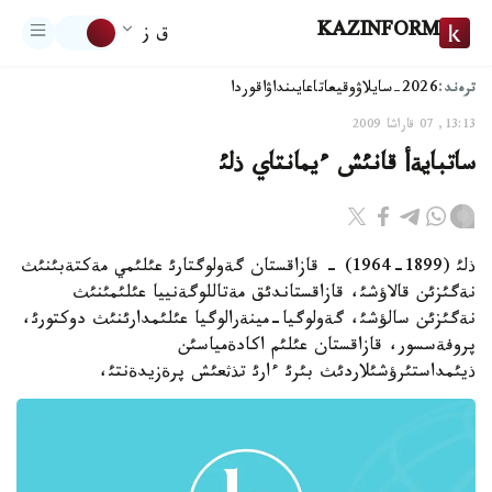
KAZINFORM
ق ز
ترەند:
2026-سايلاۋ
وقيعا
تاعايىنداۋ
اقوردا
13:13, 07 قاراشا 2009
ساتبايةأ قانئش ءيمانتاي ذلئ
ذلئ (1899-1964) - قازاقستان گةولوگتارئ عئلئمي مةكتةبئنئث
نةگئزئن قالاؤشئ، قازاقستاندئق مةتاللوگةنييا عئلئمئنئث
نةگئزئن سالؤشئ، گةولوگيا-مينةرالوگيا عئلئمدارئنئث دوكتورئ،
پروفةسسور، قازاقستان عئلئم اكادةمياسئن
ذيئمداستئرؤشئلاردئث بئرئ ءارئ تذثعئش پرةزيدةنتئ،