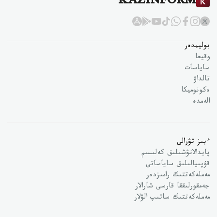
KAZINFORM
بوليمدەر
وقيعا
ساياسات
تالداۋ
ەكونوميكا
الەمدە
ءبىز تۋرالى
پايدالانۋشىلىق كەلىسىم
قۇپىيالىلىق ساياساتى
مەملەكەتتىك رامىزدەر
جەمقورلىققا قارسى شارالار
مەملەكەتتىك ساتىپ الۋلار