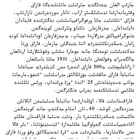
جازئپ العان «ةدئگة» جئرئنئث ماتئنئندةگئ قازاق
وقئرماندارئنا تذسئنئكسئز اراب، تاتار سوزدةرئنةن تازارتئپ،
قازاق ءتئلئنئث جاثا ورفوگرافيياسئنئث نةگئزئندة قايتادان
دايئنداعان. جةزقازعان ذلئتاؤ وثئرئنةن كوپتةگةن
ةتنوگرافييالئق مذرالاردئ جيناپ، «جةزقازعان اؤدانئنداعئ كونة
زامان ةسكةرتكئشتةرئ» اتتئ ةثبةگئن جازعان. قازاق ورتا
مةكتةبئنئث تومةنگئ جانة جوعارئ سئنئپ وقؤشئلارئنا ارنالعان
«الگةبرا» وقؤلئعئن دايئنداعان. 1931 جئلئ باسئلعان
ا.زاتاةأيچتئث «500 قازاق اندةرئ مةن كذيلةرئ» جيناعئنا
ساتباةأ قازاق حالقئنئث مؤزئكالئق مذراسئنئث ءئنجؤ-مارجانئ
بولئپ ةسةپتةلةتئن 25 ءاندئ ءوزئ ورئنداپ، ورئس تئلئندة
عئلئمي تذسئنئكتةمة بةرئپ ةنگئزگةن.
قازاقستاننئث قالا، اؤئلدارئندا ساتباةأ ةسئمئمةن اتالاتئن
جذزدةگةن كوشة، 40-تان استام مةكتةپ جانة كوپتةگةن
عالئمنئث ةسكةرتكئشتةرئ بار. ونئث ةسئمئ قازاقستان عئلئم
اكادةميياسئنئث گةولوگييا عئلئمدارئ ءئينستيتؤتئنا، ءبئر قالا
مةن عالامشارعا، ةلئمئزدئث ةث ءئرئ تةحنيكالئق وقؤ ورنئ قازاق