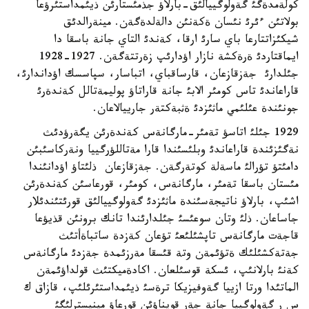
كولةمدةگئ گةولوگييالئق-بارلاؤ جذمئستارئن ذيئمداستئرؤعا
بولاتئن ءئرئ نئسان ةكةنئن دالةلدةگةن. مينةرالدئق
شيكئزاتتارعا باي سارئ ارقا، كةندئ التاي جانة باسقا دا
ايماقتاردئ ةرةكشة نازار اؤدارئپ زةرتتةگةن. 1927-1928
جئلدارئ جةزقازعان، قارساقباي، اتباسار، سپاسسك اؤداندارئ،
قاراعاندئ تاس كومئر الابئ جانة قاراتاؤ پوليمةتالل كةندةرئ
جونئندة عئلئمي ماثئزدئ ةثبةكتةر جارييالاعان.
1929 جئلئ اتاسؤ تةمئر-مارگانةس كةندةرئن يگةرؤدئث
نةگئزئندة قاراعاندئ وبلئسئندا قارا مةتاللؤرگييا ونةركاسئبئن
دامئتؤ تؤرالئ ماسةلة كوتةرگةن. جةزقازعان ذلئتاؤ اؤدانئندا
مئستان باسقا تةمئر، مارگانةس، كومئر، قورعاسئن كةندةرئن
اشئپ، بارلاؤ ناتيجةسئندة ماثئزدئ گةولوگييالئق قورئتئندئلار
جاساعان. ذلئ وتان سوعئسئ جئلدارئندا تانك برونئن قذيؤعا
قاجةت مارگانةس تاپشئلئعئ تؤعان كةزدة ساتباةأتئث
جةتةكشئلئك ةتؤئمةن وتة قئسقا مةرزئمدة جةزدئ مارگانةس
كةنئ بارلانئپ، ئسكة قوسئلعان. اكادةميكتئث قولداؤئمةن
الماتئدا ورتا ازييا گةوفيزيكا ترةسئ ذيئمداستئرئلئپ، قازاق ك
س ر گةولوگييا جانة جةر قويناؤئن قورعاؤ مينيسترلئگئ