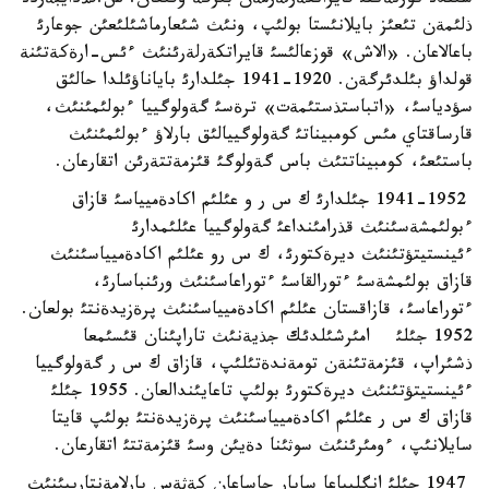
سئندئ كورنةكتئ قايراتكةرلةرمةن بئرگة وقئعان. ش.قذدايبةردئ
ذلئمةن تئعئز بايلانئستا بولئپ، ونئث شئعارماشئلئعئن جوعارئ
باعالاعان. «الاش» قوزعالئسئ قايراتكةرلةرئنئث ءئس-ارةكةتئنة
قولداؤ بئلدئرگةن. 1920-1941 جئلدارئ باياناؤئلدا حالئق
سؤدياسئ، «اتباستذستئمةت» ترةسئ گةولوگييا ءبولئمئنئث،
قارساقتاي مئس كومبيناتئ گةولوگييالئق بارلاؤ ءبولئمئنئث
باستئعئ، كومبيناتتئث باس گةولوگئ قئزمةتتةرئن اتقارعان.
1941-1952 جئلدارئ ك س ر و عئلئم اكادةميياسئ قازاق
ءبولئمشةسئنئث قذرامئنداعئ گةولوگييا عئلئمدارئ
ءئينستيتؤتئنئث ديرةكتورئ، ك س رو عئلئم اكادةميياسئنئث
قازاق بولئمشةسئ ءتورالقاسئ ءتوراعاسئنئث ورئنباسارئ،
ءتوراعاسئ، قازاقستان عئلئم اكادةميياسئنئث پرةزيدةنتئ بولعان.
1952 جئلئ امئرشئلدئك جذيةنئث تاراپئنان قئسئمعا
ذشئراپ، قئزمةتئنةن تومةندةتئلئپ، قازاق ك س ر گةولوگييا
ءئينستيتؤتئنئث ديرةكتورئ بولئپ تاعايئندالعان. 1955 جئلئ
قازاق ك س ر عئلئم اكادةميياسئنئث پرةزيدةنتئ بولئپ قايتا
سايلانئپ، ءومئرئنئث سوثئنا دةيئن وسئ قئزمةتتئ اتقارعان.
1947 جئلئ انگليياعا ساپار جاساعان كةثةس پارلامةنتارييئنئث