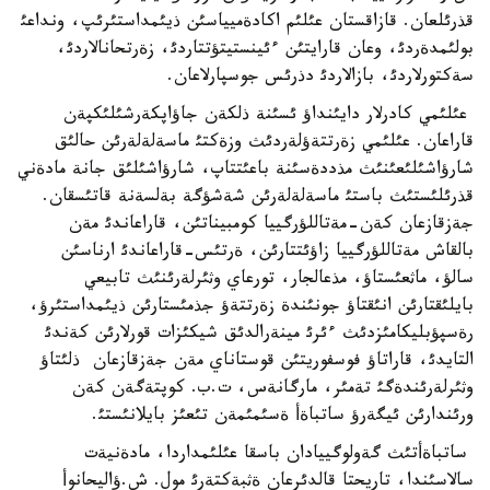
قذرئلعان. قازاقستان عئلئم اكادةميياسئن ذيئمداستئرئپ، ونداعئ
بولئمدةردئ، وعان قارايتئن ءئينستيتؤتتاردئ، زةرتحانالاردئ،
سةكتورلاردئ، بازالاردئ دذرئس جوسپارلاعان.
عئلئمي كادرلار دايئنداؤ ئسئنة ذلكةن جاؤاپكةرشئلئكپةن
قاراعان. عئلئمي زةرتتةؤلةردئث وزةكتئ ماسةلةلةرئن حالئق
شارؤاشئلئعئنئث مذددةسئنة باعئتتاپ، شارؤاشئلئق جانة مادةني
قذرئلئستئث باستئ ماسةلةلةرئن شةشؤگة بةلسةنة قاتئسقان.
جةزقازعان كةن-مةتاللؤرگييا كومبيناتئن، قاراعاندئ مةن
بالقاش مةتاللؤرگييا زاؤئتتارئن، ةرتئس-قاراعاندئ ارناسئن
سالؤ، ماثعئستاؤ، مذعالجار، تورعاي وثئرلةرئنئث تابيعي
بايلئقتارئن انئقتاؤ جونئندة زةرتتةؤ جذمئستارئن ذيئمداستئرؤ،
رةسپؤبليكامئزدئث ءئرئ مينةرالدئق شيكئزات قورلارئن كةندئ
التايدئ، قاراتاؤ فوسفوريتئن قوستاناي مةن جةزقازعان ذلئتاؤ
وثئرلةرئندةگئ تةمئر، مارگانةس، ت.ب. كوپتةگةن كةن
ورئندارئن ئيگةرؤ ساتباةأ ةسئمئمةن تئعئز بايلانئستئ.
ساتباةأتئث گةولوگييادان باسقا عئلئمداردا، مادةنيةت
سالاسئندا، تاريحتا قالدئرعان ةثبةكتةرئ مول. ش.ؤاليحانوأ