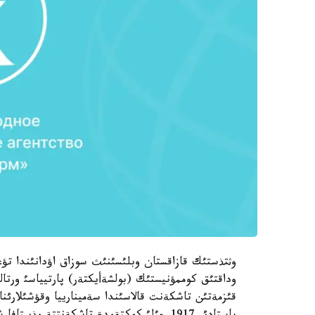
وثتذستئك قازاقستان وبلئسئنئث سوزاق اؤدانئندا ت
وداقتئق كوممؤنيستئك (بولشةأيكتةر) پارتيياسئ ورتا
قئزمةتئن تاشكةنت قالاسئندا سةمينارييا وقؤشئلارئ