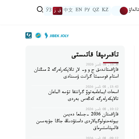
الداۋ
KZ
QZ
РУ
EN
中文
ق ز
ЎЗ
تاقىرىپقا قاتىستى
16:38, 08 تامىز 2026
قازاقستاندىق ج و و- لار تالاپكەرلەرگە 2 مىڭنان
استام قوسىمشا گرانت ۇسىنادى
15:43, 08 تامىز 2026
اسحات ايماعامبەتوۆ گرانتقا تۇسە الماعان
تالاپكەرلەرگە كەڭەس بەردى
10:12, 08 تامىز 2026
قازاقستان 2036 -جىلعا دەيىن
بيوتەحنولوگيالاردى دامىتۋدىڭ جاڭا جۇيەسىن
قالىپتاستىرماق