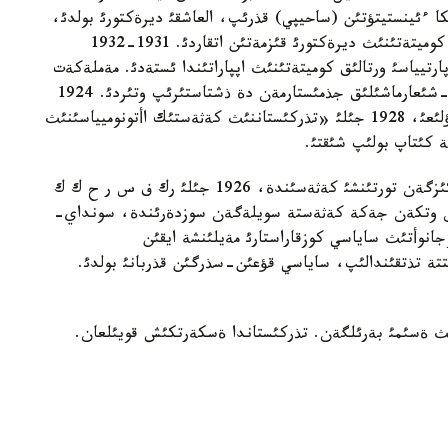
ةحنيكا ءئينستيتؤتئن (ساحيپي) قذرئپ، العاشقئ ديرةكتورئ بولدئ،
سونئمةن قاتار 1929-1931 جئلدارئ ورتا ازييا ماقتا كوميتةتئنئث ديرةكتورئ قئزمةتئن اتقاردئ. 1931-1932
رتيياسئ ورتالئق كوميتةتئنئث اپپاراتئندا ئستةدئ. مةملةكةت
قايراتكةرئ نةگئزگئ مئندةتتةرئن قوعامدئق، عئلئمي-شئعارماشئلئق جذمئستارمةن دة ذشتاستئرئپ وتئردئ. 1924
جئلئ مةكتةپكة ارنالعان «ةسةپتانؤ قذرالئ» اتتئ وقؤلئعئ، 1928 جئلئ «تذركئستاننئث كةثةستئك اأتونوميياسئنئث
 كئتاپ بولئپ شئقتئ.
1923 جئلئ رك(ب)پ وك ذلت قئزمةتكةرلةرئمةن وتكئزگةن تورتئنشئ كةثةسئندة، 1926 جئلئ رك ف س ر ح ك ك
مةن وتكةن جةكة كةثةستة سويلةگةن سوزدةرئندة، سونداي-
 قوجانوأتئث ساياسي كوزقاراستارئ مةيلئنشة ايقئن
جئلئ 16 شئلدةدة تاشكةنتتة تذتقئندالئپ، ساياسي قؤعئن-سذرگئن قذربانئ بولدئ.
تئث ةسئمئ بةرئلگةن. تذركئستاندا ةسكةرتكئش قويئلعان.