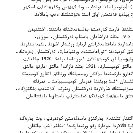
ذستافا شوقاي، ق.قوجئقوأ، ق.بولعانباةأ، س.اقاةأپةن بئرگة
 اأتونوميياسئنا قولداپ، ونئ كةثةس وكئمةتئنئث اسكةر
بيلةؤ قذقئعئن اياق استئ ةتؤشئلئك دةپ باعالادئ.
لئققا قارسئ كذرةستة بةلسةندئلئك تانئتتئ. اشتئقپةن
كذرةسةتئن ورتالئق كوميسسييانئث مذشةسئ رةتئندة 1918 جئلئ قاراشادان باستاپ تذركئستان، سوزاق،
مداردئ تاماقتاندئراتئن ارنايئ ورئندار اشؤدئ ذيئمداستئردئ.
يؤسييالئق كوميتةتئ ءتوراعاسئنئث ورئنباسارئ، تذركئستان ؤةزدئك-
قالالئق اتقارؤ كوميتةتئنئث، سئردارييا وبلئستئق رةأوليؤسييالئق كوميتةتتئث ءتوراعاسئ بولدئ. 1920 جئلدئث
سوثئنا قاراي تذركئستان رةسپؤبليكالئق ئشكئ ئستةر حالئق كوميسسارئ، 1921 جئلئ قازاندا حالئق اعارتؤ حالئق
تقارؤ بارئسئندا بذكئل رةسةيلئك ورتالئق اتقارؤ كوميتةتئ
ئستان ءئسئ بويئنشا قذرعان كوميسسيياسئ - تذرئك
مؤنيستئك شارالاردئ تذركئستان ومئرئنة كذشتةپ ةنگئزؤگة،
ئق ماسةلةنئ كةيئنگة ئعئستئرئپ تاستاؤعا باعئتتالعان
الئقتار تئلئندة جذرگئزؤ ماسةلةسئن كوتةرئپ، ونئ جذزةگة
 قالالاردا جوعارئ وقؤ ورئندارئندا ءبئلئم الئپ جاتقان