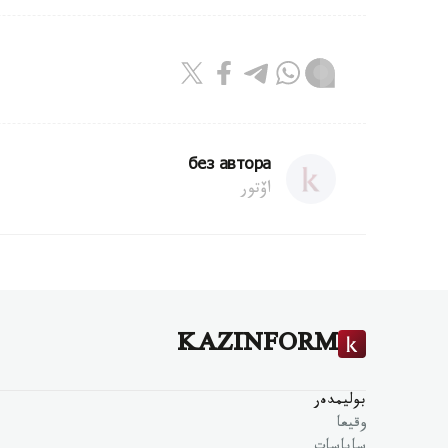
без автора
اۆتور
KAZINFORM
بوليمدەر
وقيعا