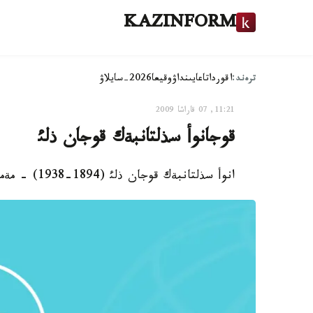
KAZINFORM
ترەند:
اقوردا
تاعايىنداۋ
وقيعا
2026-سايلاۋ
11:21, 07 قاراشا 2009
قوجانوأ سذلتانبةك قوجان ذلئ
انوأ سذلتانبةك قوجان ذلئ (1894-1938) - مةملةكةت جانة قوعام قايراتكةرئ، عالئم، پؤبليسيست