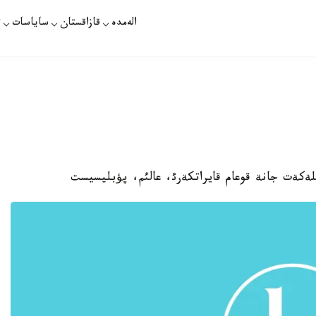
الەمدە
قازاقستان
ساياسات
ت