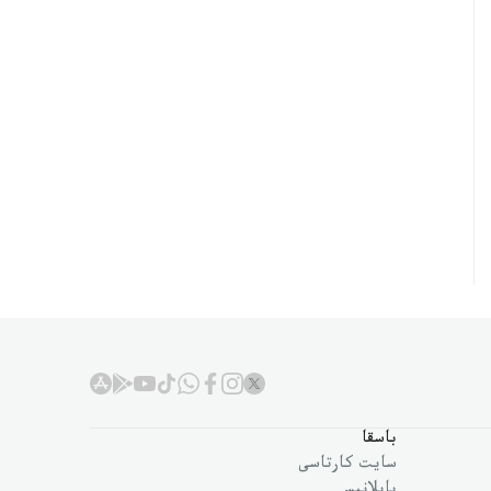
باسقا
سايت كارتاسى