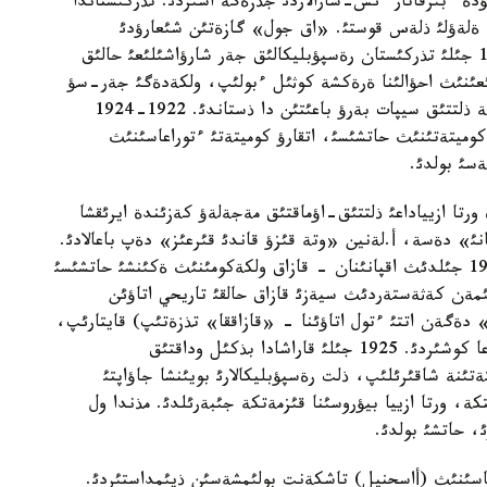
دة ءبئرقاتار ءئس-شارالاردئ جذزةگة اسئردئ. تذركئستاندا
 ةلةؤلئ ذلةس قوستئ. «اق جول» گازةتئن شئعارؤدئ
ذيئمداستئرئپ، ونئث العاشقئ رةداكتورئ بولدئ. 1922 جئلئ تذركئستان رةسپؤبليكالئق جةر شارؤاشئلئعئ حالئق
ئعئنئث احؤالئنا ةرةكشة كوثئل ءبولئپ، ولكةدةگئ جةر-سؤ
رةفورماسئنا تةك تاپتئق قانا ةمةس، سونئمةن بئرگة ذلتتئق سيپات بةرؤ باعئتئن دا ذستاندئ. 1922-1924
كوميتةتئنئث حاتشئسئ، اتقارؤ كوميتةتئ ءتوراعاسئنئث
سئ بولدئ.
ة ورتا ازيياداعئ ذلتتئق-اؤماقتئق مةجةلةؤ كةزئندة ايرئقشا
نئ» دةسة، أ.لةنين «وتة قئزؤ قاندئ قئرعئز» دةپ باعالادئ.
1924 جئلئ قاراشادا رك(ب)پ قازاق وبكومئنئث، 1925 جئلدئث اقپانئنان - قازاق ولكةكومئنئث ةكئنشئ حاتشئسئ
مةن كةثةستةردئث سيةزئ قازاق حالقئ تاريحي اتاؤئن
» دةگةن اتتئ ءتول اتاؤئنا - «قازاققا» تذزةتئپ) قايتارئپ،
قازاق ك س ر-نئث استاناسئن ورئنبوردان قئزئلورداعا كوشئردئ. 1925 جئلئ قاراشادا بذكئل وداقتئق
ةتئنة شاقئرئلئپ، ذلت رةسپؤبليكالارئ بويئنشا جاؤاپتئ
 كاأكازعا، 1928 جئلئ تاشكةنتكة، ورتا ازييا بيؤروسئنا قئزمةتكة جئبةرئلدئ. مذندا ول
، حاتشئ بولدئ.
ياسئنئث (أاسحنيل) تاشكةنت بولئمشةسئن ذيئمداستئردئ.