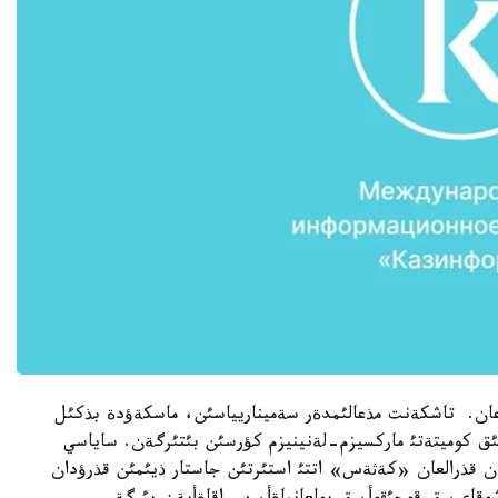
ؤعان. تاشكةنت مذعالئمدةر سةميناريياسئن، ماسكةؤدة بذكئل
لئق كوميتةتئ ماركسيزم-لةنينيزم كؤرسئن بئتئرگةن. ساياسي
نان قذرالعان «كةثةس» اتتئ استئرتئن جاستار ذيئمئن قذرؤدان