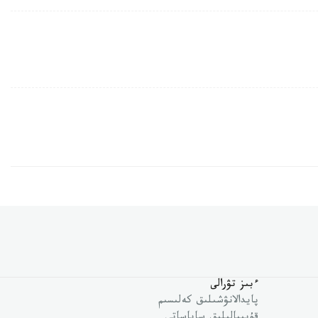
ءبىز تۋرالى
پايدالانۋشىلىق كەلىسىم