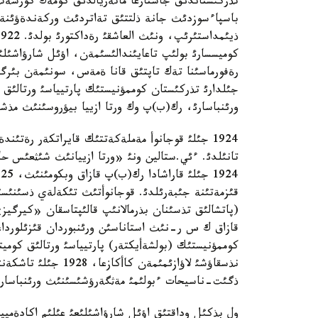
تذركئستاندئق جاستارعا ماتةريالدئق كومةك كورسةتؤ
باسپاءسوزدئث جانة ذلتتئق تةاتردئث وركةندةؤئنة
كوميسسارئ بولئپ تاعايئندالئسئمةن، اؤئل شارؤاشئل
جئلدارئ تذركئستان كوممؤنيستئك پارتيياسئ ورتالئق 
ورئنباسارئ، رك(ب)پ وك ورتا ازييا بيؤروسئنئث مذشة
1924 جئلئ قوجانوأ مةملةكةتتئك قايراتكةر رةتئند
تانئلدئ. ءئي.ستالين ونئ «ورتا ازييانئث شئثعئس حا
قئزمةتئنة جئبةرئلدئ. قوجانوأتئث تئكةلةي ذسئنئسئ
(پاتشالئق تذسئنان بذرمالانئپ قالئپتاسقان «كيرگيز
كوممؤنيستئك (بولشةأيكتةر) پارتيياسئ ورتالئق كوميت
نذسقاؤشئ لاؤازئمئمةن
ذگئت-ناسيحات ءبولئمئ مةثگةرؤشئسئنئث ورئنباسارئ
ول بذكئل وداقتئق اؤئل شارؤاشئلئعئ عئلئم اكادةمي