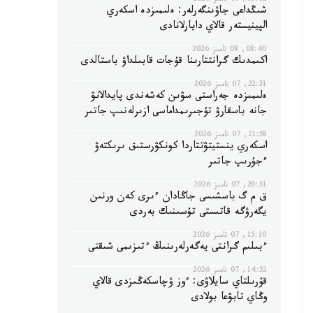
09:12, 08 تامىز 2026
شىڭداعى جاۋىنگەرلەر: ەلىمىزدە اسكەري
الپينيستەر قالاي دايارلانادى
08:40, 08 تامىز 2026
اكىمدىك گرانتتارىنا قۇجات قابىلداۋ باستالدى
22:31, 07 تامىز 2026
ەلىمىزدە جەراستى سۋىن كەشەندى پايدالانۋ
جانە باسقارۋ تۇجىرىمداماسى ازىرلەنىپ جاتىر
21:58, 07 تامىز 2026
اسكەري ينستيتۋتتاردا كونكۋرستىق ىرىكتەۋ
ءجۇرىپ جاتىر
20:31, 07 تامىز 2026
ق م گ باسشىسى جاڭادان ءىرى كەن ورنىن
يگەرۋگە قاتىستى تۇسىنىك بەردى
15:10, 07 تامىز 2026
ءبىلىم گرانتى يەگەرلەرىنىڭ ءتىزىمى شىقتى
14:52, 07 تامىز 2026
قۇرىلتاي سايلاۋى: ءوز ۋچاسكەڭىزدى قالاي
وڭاي تابۋعا بولادى