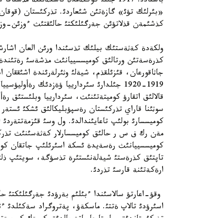
باستادئ. 1917 جئلئ كوكتةمدة تاشكةنتتة م
«بئرلئك تؤئ» گازةتئن شئعاردئ. تذركئستان (قوقان)
كذشئمةن قذلاتؤئن جةرگئلئكتئ حالئقتئث ءوزئن-وزئ 
ولكةدة كةثةستئك بيلئك تذسئندا ورئن العان اشارشئ
جاثاقورعان، قئزئلقذم، شيةلئ وثئرلةرئندة اشئققان ادا
1919-1920 جئلدارئ سئردارييا ؤةزدئك رةأول
كوميسسارئ بولئپ تاعايئندالدئ. ول وسئ قئزمةتتةردئ ا
مةن رك ف س ر حالئق كوميسسارلار كةثةسئنئث تذرك
كوميسسييانئث رةسةيدة ئسكة اسئرئلئپ جاتقان كوم
تاپتئق كذرةستئ شيةلةنئستئرة تذسؤگة، سويتئپ ذلتت
ارةكةتئنة قارسئ تذردئ.
وقؤ-اعارتؤ سالاسئندا ءبئلئم بةرؤدئ جةرگئلئكتئ ح
اسئرؤدئ تالاپ ةتتئ. ماسكةؤ، پةتروگراد سةكئلدئ ءئرئ