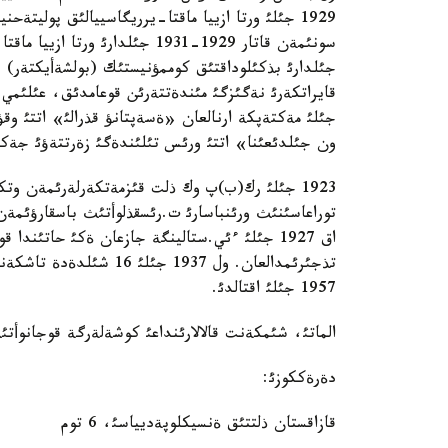
1929 جئلئ ورتا ازييا ماقتا-يرريگاسييالئق پوليت
جئلدارئ بذكئلوداقتئق كوممؤنيستئك (بولشةأيكتةر) پا
ون جئلدئعئنا» اتتئ ورئس تئلئندةگئ زةرتتةؤئ جةكة
توراعاسئنئث ورئنباسارئ ت.رئسقذلوأتئث باسقارؤئ
اق 1927 جئلئ ءئي.ستالينگة جازعان ةكئ حاتئندا
تذجئرئمدالعان. ول 1937 
1957 جئلئ اقتالدئ.
الماتئ، شئمكةنت قالالارئنداعئ كوشةلةرگة قوجانوأ
دةرةككوزئ:
قازاقستان ذلتتئق ةنسيكلوپةديياسئ، 6 توم