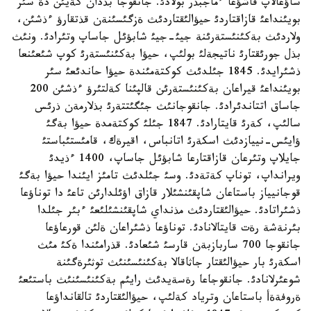
ساؤعالاپ قاشؤعا ءماجبذر بولادئ. جانقوجا بذدان كةيئن دة سئر
بويئنداعئ قازاقتاردئ حيؤالئقتاردئث ةزگئسئنةن قذتقارؤ ءذشئن،
ولاردئث بةكئنئستةرئنة جيئ-جيئ شابؤئل جاساپ وتئرادئ. ونئث
بذل جورئقتارئ ناتيجةلئ بولئپ، حيؤا بةكئنئستةرئ كوپ شئعئنعا
ذشئرايدئ. 1845 جئلدئث كوكتةمئندة حيؤا حاندئعئ سئر
بويئنداعئ قيراعان بةكئنئستةرئن قالپئنا كةلتئرؤ ءذشئن 200
جاساق اتتاندئرادئ. جانقوجانئث جئگئتتةرئ بذلارمةن ذرئس
سالئپ، كةرئ قايتارادئ. 1847 جئلئ كوكتةمدة حيؤا بةگئ
ؤايئس-نييازدئث اسكةرئ اتانباس، اقيرةك، قامئستئباستئ
جايلاپ وتئرعان قازاقتارعا شابؤئل جاساپ، 1400 ءذيدئ
ويرانداپ، توناپ كةتةدئ. وسئ جئلدئث تامئز ايئندا حيؤا بةگئ
قوجانيياز باستاعان شاپقئنشئلار قازاق اؤئلدارئن تاعئ دا توناؤعا
ذشئراتادئ. حيؤالئقتاردئث مذنداي شاپقئنشئلئعئ ءبئر جئلدا
بئرنةشة رةت قايتالانادئ. توناؤعا ذشئراعان ةلئن قورعاؤعا
جانقوجا 700 ساربازبةن قارسئ شئعادئ. قذرامئندا ةكئ مئث
اسكةرئ بار حيؤالئقتار جاثاقالا بةكئنئسئنئث توثئرةگئنة
شوعئرلانادئ. جانقوجاعا رةسةيدئث رايئم بةكئنئسئنئث باستئعئ
ةروفةةأ باستاعان وترياد كةلئپ، حيؤالئقتاردئ تالقانداؤعا