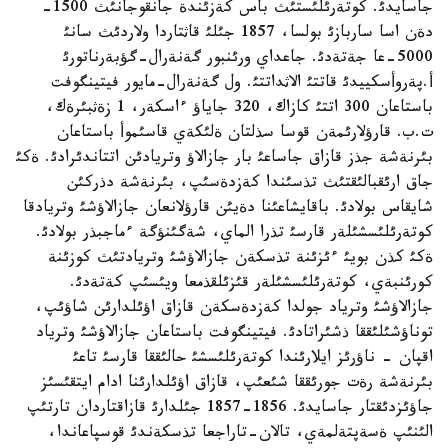
جاسايدئ. كوتةرئلئستئث باس كةزئندة جانقوجانئث 1500-
دةن اسا ساربازئ بولسا، 1857 جئلئ قاثتاردا ولاردئث سانئ
5000-عا جةتةدئ. جاعداي ورئنبور گةنةرال-گؤبةرناتورئ
أ.پةروأسكييدئ قاتتئ الاثداتتئ. ول گةنةرال-مايور فيتينگوفت
باستاعان 300 اتتئ كازاك، 320 جاياؤ ءاسكةر، 1 زةثبئرةك،
ت.ب. قارؤلارئمةن قوسا سذلتان ةلئكةي قاسئموأ باستاعان
بئرنةشة جذز قازاق جاساعئ بار جازالاؤ وتريادئن اتتاندئرادئ. ةكئ
جاق ارئقبالئقتئث تذسئندا كةزدةسئپ، بئرنةشة دذركئن
شايقاس بولادئ. باقايشاعئنا دةيئن قارؤلانعان جازالاؤشئ وتريادقا
كوتةرئلئسشئلةر قارسئ تذرا الماي، شةگئنؤگة ءماجبذر بولادئ.
ةكئ كذن بويئ ءئزئنة تذسكةن جازالاؤشئ وتريادتئث كوزئنة
كورئنبةي، كوتةرئلئسشئلةر قئزئلقذمعا ويئسئپ كةتةدئ.
جازالاؤشئ وترياد جولدا كةزدةسكةن قازاق اؤئلدارئن شاؤئپ،
توناؤشئلئققا ذشئراتادئ. فيتينگوفت باستاعان جازالاؤشئ وترياد
اقپان - ناؤرئز ايلارئندا كوتةرئلئسشئ حالئققا قارسئ تاعئ
بئرنةشة رةت جورئققا شئعئپ، قازاق اؤئلدارئنا ادام ايتقئسئز
جاؤئزدئقتار جاسايدئ. 1856-1857 جئلدارئ قازاقتاردان تارتئپ
الئنئپ ةسةپتةلمةي، تالان-تاراجعا تذسكةندئ قوسپاعاندا،