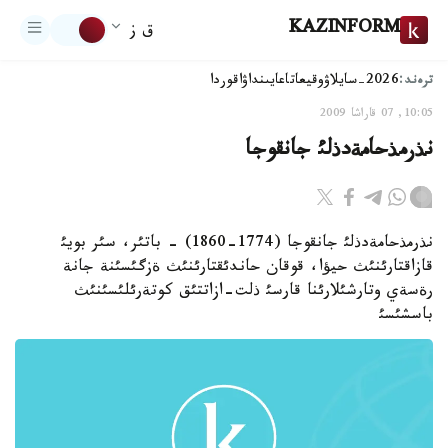
KAZINFORM
ق ز
ترەند:
2026-سايلاۋ
وقيعا
تاعايىنداۋ
اقوردا
10:05, 07 قاراشا 2009
نذرمذحامةدذلئ جانقوجا
نذرمذحامةدذلئ جانقوجا (1774-1860) - باتئر، سئر بويئ
قازاقتارئنئث حيؤا، قوقان حاندئقتارئنئث ةزگئسئنة جانة
رةسةي وتارشئلارئنا قارسئ ذلت-ازاتتئق كوتةرئلئسئنئث
باسشئسئ