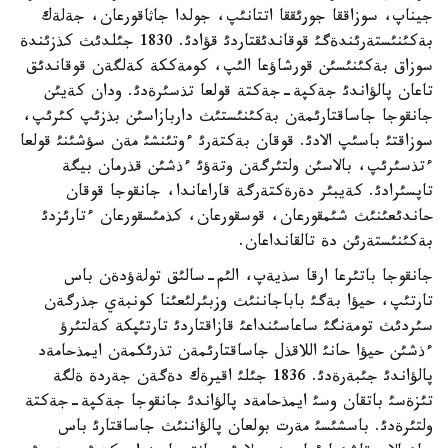
جيناپ، سوزاققا جورئققا اتتانئپ، جولدا جاثاقورعان، جةلةك
بةكئنئستةرئندةگئ قوقاندئقتاردئ قؤادئ. 1830 جئلدئث كذزئندة
سوزاق بةكئنئسئن قورشاؤعا الئپ، كومةككة كةلگةن قوقاندئق
تاعان پالؤاندئ جةكپة-جةكتة قولعا تذسئرةدئ. ودان كةيئن
جانقوجا جاساقتارئمةن بةكئنئستئث داربازاسئن بذزئپ كئرئپ،
سوزاقتئ باسئپ الادئ. قوقان بةكتةرئ ءوتئنشئ مةن سؤشئنئ قولعا
ءتذسئرئپ، بالاسئن ولتئرگةن وتةؤئ ءذشئن قذرمان بيگة
تاپسئرادئ. كةيبئر دةرةكتةرگة قاراعاندا، جانقوجا قوقان
حاندئعئنئث شئمقورعان، قوسقورعان، كذمئسقورعان ءتارئزدئ
بةكئنئستةرئن دة تالقانداعان.
جانقوجا باتئرعا ارقا سذيةپ، الئم-سالئق تولةؤدةن باس
تارتئپ، حيؤا بةگئ باباجاننئث وزبئرلئعئنا كونبةي جذرگةن
سئردئث تومةنگئ ساعاسئنداعئ قازاقتاردئ تارتئپكة كةلتئرؤ
ءذشئن حيؤا حانئ اللاقذل جاساقتارئمةن تذرئكمةن ايمذحامةد
پالؤاندئ جئبةرةدئ. 1836 جئلئ اقيرةك دةگةن جةردة ةلگة
تئزةسئ باتقان وسئ ايمذحامةد پالؤاندئ جانقوجا جةكپة-جةكتة
ولتئرةدئ. باسشئسئ مةرت بولعان پالؤاننئث جاساقتارئ باس