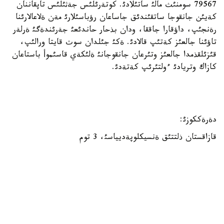
79567 سومنئث مالئ ساتئلادئ. كوتةرئلئس جةثئلئس تاپقاننان
كةيئن جانقوجا ساتقئندئق جاساعان رؤباسئلارئ مةن ةلاعالارئنا
رةنجئپ، داؤقارا جاققا، ودان بذحار حاندئعئ جةرئندةگئ ةرلةر
تاؤئنا جالعئز كةتئپ قالادئ. ةكئ جئلدان سوث قايتا ورالئپ،
قئزئلقذمدا جالعئز وتئرعان جانقوجانئ ةلئكةي قاسئموأ باستاعان
كازاك وتريادئ ءولتئرئپ كةتةدئ.
دةرةككوزئ:
قازاقستان ذلتتئق ةنسيكلوپةديياسئ، 3 توم