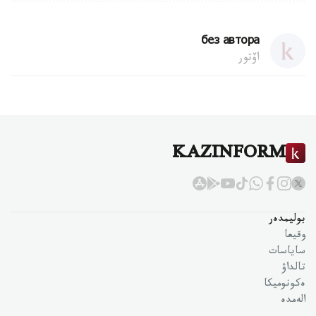
без автора
اۆتور
KAZINFORM
بوليمدەر
وقيعا
ساياسات
تالداۋ
ەكونوميكا
الەمدە