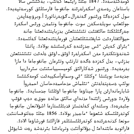
كومةكتةسةدئ. 1847 جئلئ رايئمعا كةلئپ، بةكئنئس سالا
باستاعان رةسةي اسكةرلةرئنة جانقوجا قارسئلئق كورسةتپةيدئ.
سول كةزدةگئ ورئنبور گةنةرال-گؤبةرناتورئ أ.وبرؤچةأپةن
جولئعئپ سويلةسكةن سوث جانقوجا ونئمةن ورئس اسكةرئ
جةرگئلئكتئ حالئقتئث تئنئشتئعئن بذزبايتئندئعئنا جانة
حيؤالئقتاردئث شاپقئنشئلئعئنان قورعايتئندئعئنا كةلئسةدئ.
ءبئراق كةيئن ءئس جذزئندة كةرئسئنشة بولادئ. پاتشا
شةنةؤنئكتةرئ مةن اسكةرلةرئ اؤئق-اؤئق ةلدئث تئنئشتئعئن
بذزئپ، بذل كةزدة ةگدة تارتئپ وتئرعان جانقوجاعا دا مازا
بةرمةيدئ. ورئنبور شةكارالئق كوميسسيياسئنئث سئردارييا
جذيةسئ بويئنشا ءوكئلئ ءئي.وسمالوأسكييدئث كومةكشئسئ
بولئپ ةسةپتةلةتئن ءتئلماش مذحاممةدحاسان احمةروأ
شابارماندارئن پارا جيناؤعا جانقوجا اؤئلئنا جذمسايدئ. جانقوجا
ولاردئ «ورئس زاثئندا مذنداي سالئق مذلدة جوق» دةپ قؤئپ
جئبةرةدئ. وسئنداي كةلةثسئز قذبئلئستارعا اشؤلانعان جانقوجا
كوتةرئلئسكة شئعؤعا ءماجبذر بولادئ. 1856 جئلئ جةلتوقساننئث
سوثعئ كذندةرئندة كوتةرئلئسشئلةر قازالئنئ قورشاؤعا الادئ.
قاراتوبة ماثئنداعئ ل.بؤلاتوأتئث وتريادئنا بئرنةشة رةت شابؤئل