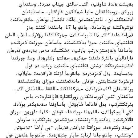
بةيبئت ةلدئ شاؤئپ، الئم-سالئق جيناپ تذردئ. وسئنداي
زورلئق-زومبئلئقتان جاپا شةككةن قازاقتار، جاستايئنان
ادئلدئگئمةن، باتئرلئعئمةن ةلگة تانئمال بولعان جانقوجانئث
توثئرةگئنة توپتاسادئ. جانقوجا 17 جاسئندا كئشئ جذز
قذرامئنداعئ ءالئم ذلئ تايپاسئنئث جةرگئلئكتئ رؤلارئ سايلاپ العان
قئلئشباي حاننئث حيؤا بةكئنئسئنة جاساعان جورئعئ كةزئندة
جاساققا ةلةؤسئز ةرئپ بارئپ، ةشكئمگة دةس بةرمةي تذرعان
قاراقالپاق باتئرئ تئقئنئ جةكپة-جةكتة ولتئرةدئ. وسئ جورئقتا
ادئلةتسئزدئگئ ءذشئن قئلئشباي حاننئث وزئنة دة قول
جذمسايدئ. بذل كةزدةردة جانقوجا اؤئلئ قاراقذمدئ جايلاپ،
ئرعئزدئ قئستايتئن. قوقان حاندئعئنئث سوزاق بةكئنئسئنة
ورنالاسقان اكئمدةرئنئث جةرگئلئكتئ حالئققا سالئناتئن الئم-
سالئقتان تئس كورسةتكةن زورلئقتارئ قازاقتاردئث باس
بئرئكتئرئپ، بذل قامالعا شابؤئل جاساؤئنا سةبةپكةر بولادئ.
ءئي.انيچكوأتئث مالئمةتئ بويئنشا، قوقان اكئمئ داؤرةن سوزاق
قالالارئنئث بةكتةرئ ءوتئنشئ، سؤشئمةن بئرئگئپ، سارمان
ءبيدئ ولتئرةدئ. سوزاقتا تذراتئن قذرمان ءبي اراشا ءتذسؤئن
ءوتئنئپ، جانقوجاعا ارنايئ حابار جئبةرةدئ. جانقوجا ةلدةن قول