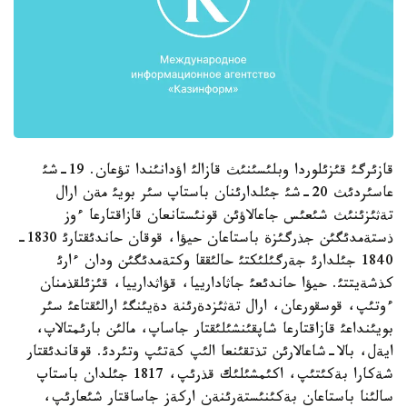
قازئرگئ قئزئلوردا وبلئسئنئث قازالئ اؤدانئندا تؤعان. 19-شئ
عاسئردئث 20-شئ جئلدارئنان باستاپ سئر بويئ مةن ارال
تةثئزئنئث شئعئس جاعالاؤئن قونئستانعان قازاقتارعا ءوز
ذستةمدئگئن جذرگئزة باستاعان حيؤا، قوقان حاندئقتارئ 1830-
1840 جئلدارئ جةرگئلئكتئ حالئققا وكتةمدئگئن ودان ءارئ
كذشةيتتئ. حيؤا حاندئعئ جاثادارييا، قؤاثدارييا، قئزئلقذمنان
ءوتئپ، قوسقورعان، ارال تةثئزدةرئنة دةيئنگئ ارالئقتاعئ سئر
بويئنداعئ قازاقتارعا شاپقئنشئلئقتار جاساپ، مالئن بارئمتالاپ،
ايةل، بالا-شاعالارئن تذتقئنعا الئپ كةتئپ وتئردئ. قوقاندئقتار
شةكارا بةكئتئپ، اكئمشئلئك قذرئپ، 1817 جئلدان باستاپ
سالئنا باستاعان بةكئنئستةرئنةن اركةز جاساقتار شئعارئپ،