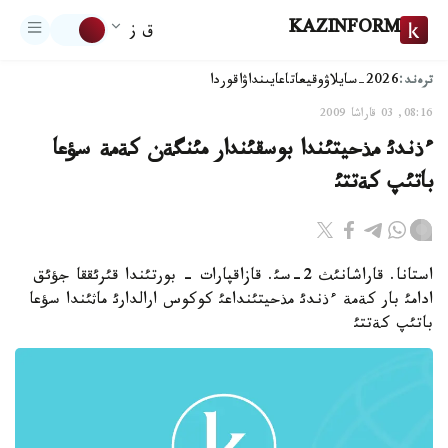
KAZINFORM
ق ز
ترەند:
2026-سايلاۋ
وقيعا
تاعايىنداۋ
اقوردا
08:16, 03 قاراشا 2009
ءذندئ مذحيتئندا بوسقئندار مئنگةن كةمة سؤعا
باتئپ كةتتئ
استانا. قاراشانئث 2-سئ. قازاقپارات - بورتئندا قئرئققا جؤئق
ادامئ بار كةمة ءذندئ مذحيتئنداعئ كوكوس ارالدارئ ماثئندا سؤعا
باتئپ كةتتئ