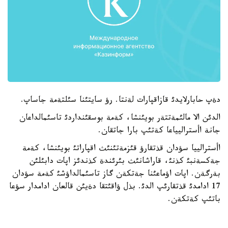
دةپ حابارلايدئ قازاقپارات لةنتا. رؤ سايتئنا سئلتةمة جاساپ.
الدئن الا مالئمةتتةر بويئنشا، كةمة بوسقئنداردئ تاسئمالداعان
جانة اأستراليياعا كةتئپ بارا جاتقان.
اأسترالييا سؤدان قذتقارؤ قئزمةتئنئث اقپاراتئ بويئنشا، كةمة
جةكسةنبئ كذنئ، قاراشانئث بئرئندة كذندئز اپات دابئلئن
بةرگةن. اپات اؤماعئنا جةتكةن گاز تاسئمالداؤشئ كةمة سؤدان
17 ادامدئ قذتقارئپ الدئ. بذل ؤاقئتقا دةيئن قالعان ادامدار سؤعا
باتئپ كةتكةن.