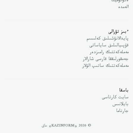
ەكونوميكا
الەمدە
ءبىز تۋرالى
پايدالانۋشىلىق كەلىسىم
قۇپىيالىلىق ساياساتى
مەملەكەتتىك رامىزدەر
جەمقورلىققا قارسى شارالار
مەملەكەتتىك ساتىپ الۋلار
باسقا
سايت كارتاسى
بايلانىس
جارناما
© 2026 «KAZINFORM» حاق