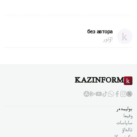
без автора
اۆتور
KAZINFORM
بوليمدەر
وقيعا
ساياسات
تالداۋ