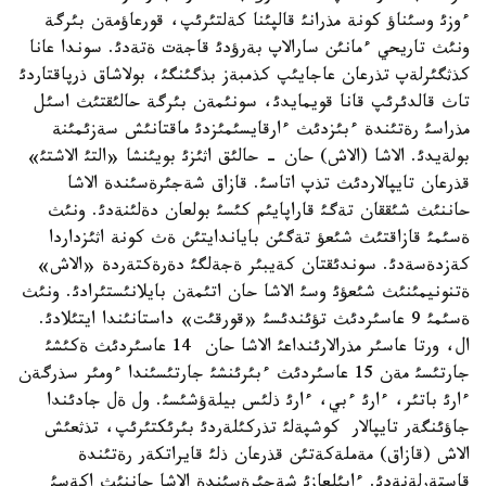
ءوزئ وسئناؤ كونة مذرانئ قالپئنا كةلتئرئپ، قورعاؤمةن بئرگة
ونئث تاريحي ءمانئن سارالاپ بةرؤدئ قاجةت ةتةدئ. سوندا عانا
كذثگئرلةپ تذرعان عاجايئپ كذمبةز بذگئنگئ، بولاشاق ذرپاقتاردئ
تاث قالدئرئپ قانا قويمايدئ، سونئمةن بئرگة حالئقتئث اسئل
مذراسئ رةتئندة ءبئزدئث ءارقايسئمئزدئ ماقتانئش سةزئمئنة
بولةيدئ. الاشا (الاش) حان - حالئق اثئزئ بويئنشا «التئ الاشتئ»
قذرعان تايپالاردئث تذپ اتاسئ. قازاق شةجئرةسئندة الاشا
حاننئث شئققان تةگئ قاراپايئم كئسئ بولعان دةلئنةدئ. ونئث
ةسئمئ قازاقتئث شئعؤ تةگئن باياندايتئن ةث كونة اثئزداردا
كةزدةسةدئ. سوندئقتان كةيبئر ةجةلگئ دةرةكتةردة «الاش»
ةتنونيمئنئث شئعؤئ وسئ الاشا حان اتئمةن بايلانئستئرادئ. ونئث
ةسئمئ 9 عاسئردئث تؤئندئسئ «قورقئت» داستانئندا ايتئلادئ.
ال، ورتا عاسئر مذرالارئنداعئ الاشا حان 14 عاسئردئث ةكئشئ
جارتئسئ مةن 15 عاسئردئث ءبئرئنشئ جارتئسئندا ءومئر سذرگةن
ءارئ باتئر، ءارئ ءبي، ءارئ ذلئس بيلةؤشئسئ. ول ةل جادئندا
جاؤئنگةر تايپالار كوشپةلئ تذركئلةردئ بئرئكتئرئپ، تذثعئش
الاش (قازاق) مةملةكةتئن قذرعان ذلئ قايراتكةر رةتئندة
قاستةرلةنةدئ. ءابئلعازئ شةجئرةسئندة الاشا حاننئث اكةسئ