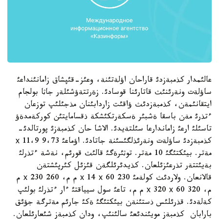
عالئمدار كذمبةزدئ قاراحان اؤلةتئنة، وعئز-قئپشاق زامانئنداعئ
ساؤلةت ونةرئنئث قاتارئنا قوسادئ. زةرتتةؤشئلةر جاثا بولجام
ايتقانئمةن، كذمبةزدئث ؤاقئت زاردابئنان مذجئلئپ توزعان
ءتذرئ مةن باسقا ةشبئر ةسكةرتكئشكة ذقسامايتئن كوركةمدةؤ
تاسئلئ ارعئ زاماندارعا سئلتةيدئ. الاشا حان كذمبةزئ پورتالدئ-
كذمبةزدئ ساؤلةت ونةرئذلگئسئنة جاتادئ. اؤماعئ 9،73 х 11،9
مةتر. بيئكتئگئ 10 مةتر. توثئرةگئ قالئث قورئم، نةشة ءتذرلئ
بةيئتتةر تذرعئزئلعان. كذيدئرئلگةن قئزئل كئرپئشتةن
قالانعان. ولاردئث كولةمئ 230 х 14 х 60 م م، 260 х 230 م
م، 320 х 320 х 60 م م، تاعئ سول سيياقتئ ءار ءتذرلئ بولئپ
كةلةدئ. قذرئلئس ذستئنةن بيئكتئگئ ةكئ جارئم مةترگة جؤئق
بارابان كذمبةز مويئندئعئ سالئنئپ، ودان كذمبةز شئعارئلعان.