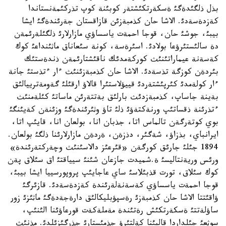
بذل ذلگئدةگئ ةسكةرتكئشتةر كوبئنة كوپ تذركئمةنستاندا
كةزدةسةدئ. الاشا حان كذمبةزئن قازاقستان جةرئندةگئ ايشا
بيبئ، جوشئ حان، قوجا احمةت ياسساؤي مازارلارئ ذلگئلةرئمةن
دة سالئستئرؤعا بولادئ. اسئرةسة، كونة سئعاناق ماثئنداعئ كوك
كةسةنة عيماراتئنئث كوركةمدئك ناقئشتارئمةن ذندةستئك
بئردةن كوزگة تذسةدئ. الاشا حان كذمبةزئنئث ءار ءتذستئ جانة
ءار كولةمدئ كئرپئشتةردئ قييؤلاستئرا قالاؤ ارقئلئ گةومةترييالئق
بةينة جاساپ، كذمبةزدئث بارلئق بةتتةرئن ماساتئ كئلةمنئث
ءتذرئنة ذقساتئپ ورنةكتةؤئ ذلئ تاؤ وثئرئندةگئ وزئنةن كةيئنگئ
بوي كوتةرگةن تالماس اتا، جذبان انا، بولعان انا، قايئپ اتا،
ايرانباي، بذزاؤ، شةگئر، دذزةن، ةردةن مازارلارئنا ذلگئ بولعان.
1894 جئلئ جارئق كورگةن «قئرعئز دالاسئنئث وچةركتةرئندة»
ورئس وريةنتاليسئ ة.شميدت جازعان شئنئ سيياقتئ اق سئلاق پةن
كوك سئلاق، تورت قذبئلاسئ ساي عاجايئپ پروپورسييا ايشا بيبئ،
قوجا احمةت ياسساؤي كةسةنةلةرئندة كةزدةسةدئ. قازئرگئ
ؤاقئتتا الاشا حان كذمبةزئ رةسپؤبليكالئق دارةجةدةگئ ماثئزئ زور
ساؤلةتتئ ةسكةرتكئش رةتئندة مةملةكةت قورعاؤئنا الئنئپ،
سوثعئ جئلداردا قالپئنا كةلتئرؤ جذمئستارئ جذرگئزئلدئ. مذنئث