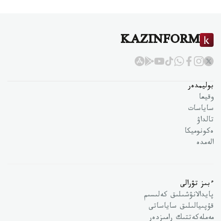
KAZINFORM
بوليمدەر
وقيعا
ساياسات
تالداۋ
ەكونوميكا
الەمدە
ءبىز تۋرالى
پايدالانۋشىلىق كەلىسىم
قۇپىيالىلىق ساياساتى
مەملەكەتتىك رامىزدەر