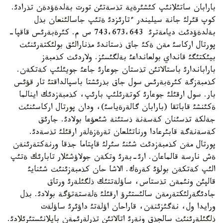
بارابان ساتئلانئپ كئشئرةية تذسةتئن تورت بةلدةؤدةن تذرادئ.
كوپ قئرلئ جانة سيليندر ءتارئزدئ ةتئپ جاسالئنعان بذل
بةلدةؤدئث ديامةترئ 743،673،643 س م. كئرةبةرئس قاقپا-
پورتال اركاسئ مةن ةكئ جاق ذستاندئ مذنارالئق بولئكتةرئنئث
بيئكتئگئ قانداي بولعانداعئ بةلگئسئز. ولاردئث كذمبةز
باراباندارئ باستالاتئن تذستان جوعارئ جاعئ جويئلئپ كةتكةن.
كذمبةزگة كئرةبةرئس سول جاق بذرئشتا باسپالداقتئ تار قؤئس
بار. سول ارقئلئ جوعارئ كوتةرئلئپ بارئپ، كذمبةزدئك اينالما
ةكئنشئ قاباتقا (بارابان گالةرةياسئ)، ودان پورتال اركاسئنئث
جةلكة تذسئنان كةسةنة ذستئنة شئعؤعا بولادئ. جارئق
كةسةنةگة قابئرعادا ورناتئلعان تةرةزةلةر ارقئلئ تذسةدئ.
پورتال مةن كذمبةزدئث شئنئ سئرلئ قاپتاما جذقا ورنةكتةرئنةن
ةش نارسة قالماعان. ارئ-بةرئ وتكةن جولاؤشئلار تابارئك ةتئپ
الئپ كةتكةن بولؤئ كةرةك. الاشا حان كذمبةزئنئث شئنايئ
قالپئن ونئمةن تذستاس، ساؤلةتتئك ذلگئلةرئ ورتاق
جادئگةرلئكتةرمةن سالئستئرؤ ارقئلئ ةلةستةتؤگة بولادئ. بذل
ورايدا ول، نةگئزئنةن، قاراحان اؤلةتئ داؤئرئ ساؤلةت
ذلگئلةرئنئث سالجذق ونةرئ اتالاتئن تذرلةرئمةن بايلانئستئرئلادئ.