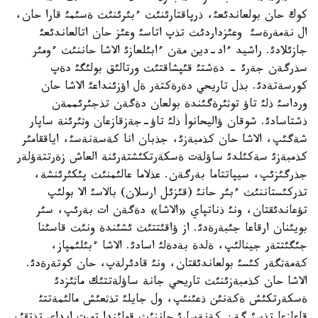
كوك حان بولعاندئعئ، ذرپاقتارئنئث ءبئرئنئث ةسئمئ قارا حان،
ال نةمةرةسئ وعئزداردئث تذپ اتاسئ وعئز حان اتالعاندئعئ
جازئلادئ. راشيد ءاد-دين مةن ءابئلعازئ الاشا حاننئث ءومئر
سذرگةن جةرئ - دةشتئ قئپشاقتئث ورتالئق بولئگئ دةپ
كورسةتةدئ. بذل تاريحي دةرةكتةر ةل اؤزئنداعئ الاشا حان
ورداسئ ذلئ تاؤ توثئرةگئندة بولعان دةگةن تذجئرئممةن
ذشتاسادئ. شوقان ؤاليحانوأ ذلئ تاؤ-جةزقازعان وثئرئنة ساپار
شةگئپ، الاشا حان كذمبةزئ، جذبان انا كةسةنةسئ، اياققامئر
كذمبةزئ سةكئلدئ ساؤلةت ةسكةرتكئشتةرئنة العاش زةرتتةؤلةر
جذرگئزئپ، سيپاتتاما بةرگةن. عذلاما عالئمنئث پئكئرئنشة،
تذركئستاننئث ءبئر حانئ (قئزئل ارسلان) بالاسئ الا بولئپ
تؤعاندئقتان، ونئ ذناتپاي «الاشا» دةگةن ات بةرئپ، سئر
بويئنان ارقاعا جئبةرةدئ. از ؤاقئتتئث ئشئندة ونئث قاسئنا
جئگئتتةر جينالئپ، ةلدة بةدةلئ اسادئ. الاشا ءبئلئمپاز،
كةمةثگةر كئسئ بولعاندئقتان، ونئ قادئرلةپ، حان كوتةرةدئ.
الاشا حان كذمبةزئنئث تاريحي جانة ساؤلةتتئك ماثئزدئ
ةسكةرتكئش ةكةنئن ذعئنئپ، ول جايلئ تذثعئش مالئمةتتئ