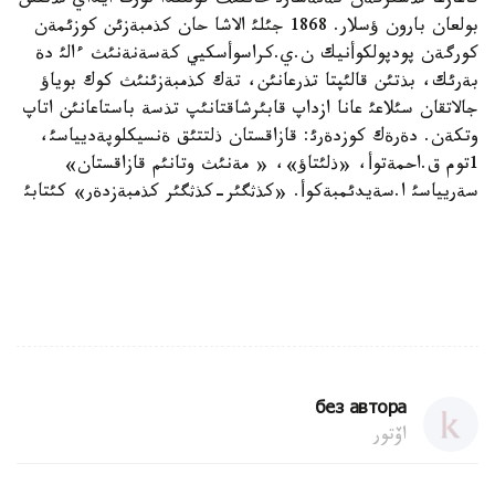
قاعازعا تذسئرگةن كةنةسارئ حاننئث قولئندا تورت ايداي تذتقئن
بولعان بارون ؤسلار. 1868 جئلئ الاشا حان كذمبةزئن كوزئمةن
كورگةن پودپولكوأنيك ن.ي.كراسوأسكيي كةسةنةنئث ءالئ دة
بةرئك، بذتئن قالئپتا تذرعانئن، تةك كذمبةزئنئث كوك بوياؤ
جالاتقان سئلاعئ عانا ازداپ قابئرشاقتانئپ تذسة باستاعانئن اتاپ
وتكةن. دةرةك كوزدةرئ: قازاقستان ذلتتئق ةنسيكلوپةديياسئ،
1توم ق.احمةتوأ، «ذلئتاؤ»، « مةنئث وتانئم قازاقستان»
سةريياسئ ا.سةيدئمبةكوأ. «كذثگئر-كذثگئر كذمبةزدةر» كئتابئ
без автора
اۆتور