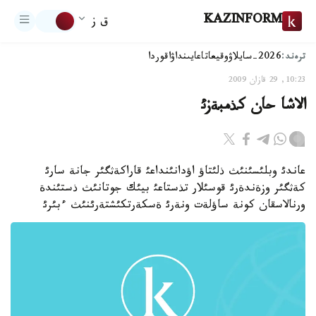
KAZINFORM
ق ز
ترەند:
2026-سايلاۋ
وقيعا
تاعايىنداۋ
اقوردا
10:23, 29 قازان 2009
الاشا حان كذمبةزئ
عاندئ وبلئسئنئث ذلئتاؤ اؤدانئنداعئ قاراكةثگئر جانة سارئ
كةثگئر وزةندةرئ قوسئلار تذستاعئ بيئك جوتانئث ذستئندة
ورنالاسقان كونة ساؤلةت ونةرئ ةسكةرتكئشتةرئنئث ءبئرئ