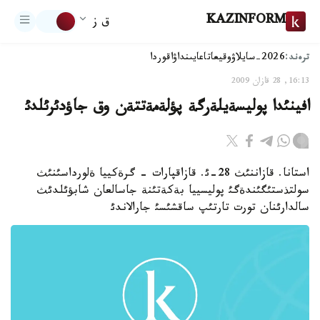
KAZINFORM
ق ز
ترەند:
2026-سايلاۋ
وقيعا
تاعايىنداۋ
اقوردا
16:13, 28 قازان 2009
افينئدا پوليسةيلةرگة پؤلةمةتتةن وق جاؤدئرئلدئ
استانا. قازاننئث 28-ئ. قازاقپارات - گرةكييا ةلورداسئنئث
سولتذستئگئندةگئ پوليسييا بةكةتئنة جاسالعان شابؤئلدئث
سالدارئنان تورت تارتئپ ساقشئسئ جارالاندئ