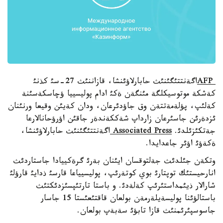
AFP
اگةنتتئگئنئث حابارلاؤئنشا، قازاننئث 27-سئ كذنئ
كةشكة موتوسيكلگة مئنگةن ةكئ ادام پوليسييا ؤچاسكةسئنة
كةلئپ، پؤلةمةتتةن وق جاؤدئرعان، ودان كةيئن وقيعا ورنئنان
ئزدةرئن جاسئرعان زارداپ شةككةندةر جاقئن اؤرؤحانالارعا
جةتكئزئلدئ.
Associated Press
اگةنتتئگئنئث حابارلاؤئنشا،
ةكةؤئ اؤئر جاعدايدا.
وتكةن جئلدئث جةلتوقسان ايئنان بةرئ گرةكييادا جاستاردئث
انارحيستئك توپتارئ بوي كوتةرئپ، پوليسيياعا قارسئ ذدايئ قارؤلئ
شارالار ذيئمداستئرئپ كةلةدئ. و باستا تارتئپسئزدئكتئث
باستالؤئنا پوليسةيلةرمةن بولعان قاقتئعئستا 15 جاسار
جاسوسپئرئمنئث قازا تابؤئ سةبةپ بولعان.