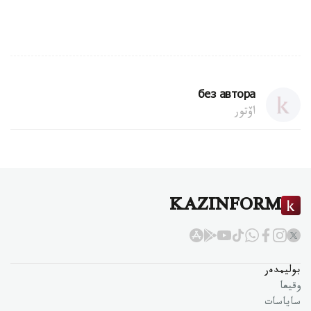
без автора
اۆتور
KAZINFORM
بوليمدەر
وقيعا
ساياسات