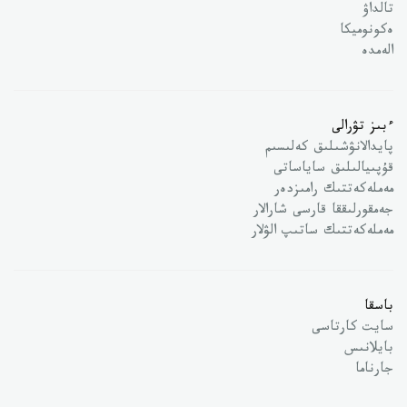
تالداۋ
ەكونوميكا
الەمدە
ءبىز تۋرالى
پايدالانۋشىلىق كەلىسىم
قۇپىيالىلىق ساياساتى
مەملەكەتتىك رامىزدەر
جەمقورلىققا قارسى شارالار
مەملەكەتتىك ساتىپ الۋلار
باسقا
سايت كارتاسى
بايلانىس
جارناما