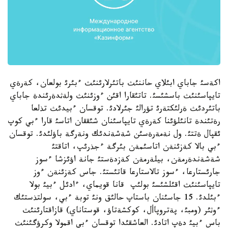
اكةسئ جاباي ابئلاي حاننئث باتئرلارئنئث ءبئرئ بولعان، كةرةي
تايپاسئنئث باسشئسئ. تاتئقارا اقئن ءوزئنئث ولةثدةرئندة جاباي
باتئردئث ةرلئكتةرئ تؤرالئ جئرلادئ. توقسان ءبيدئث تذلعا
رةتئندة تانئلؤئنا كةرةي تايپاسئنان شئققان اتاسئ قارا ءبي كوپ
ئقپال ةتتئ. ول نةمةرةسئن شةشةندئك ونةرگة باؤلئدئ. توقسان
ءبي بالا كةزئنةن اتاسئمةن بئرگة ءجذرئپ، اتاقتئ
شةشةندةرمةن، بيلةرمةن كةزدةستئ جانة اؤئزشا ءسوز
جارئستارعا، ءسوز تالاستارعا قاتئستئ. جاس كةزئنةن ءوز
تايپاسئنئث اقئلشئسئ بولئپ قانا قويماي، ءادئل ءبيئ بولا
ءبئلدئ. 15 جاسئنان باستاپ حالئق ونئ توبة ءبي، سولتذستئك
ءوثئر (ومبئ، پةتروپاأل، كوكشةتاؤ، قوستاناي) قازاقتارئنئث
باس ءبيئ دةپ اتادئ. العاشقئدا توقسان ءبي اقمولا وكرؤگئنئث