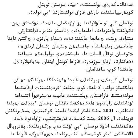
ةمةنالئ-كةرةي بولئسئنئث ءبيئ، سوسئن توبئل
گؤبةرنيياسئنئث بارلئق قازاق بولئستارئنا ءبي بولدئ.
توقسان ءبي تولعاؤلارئندا رؤ ارازدئعئن مئنةدئ، تؤئستئق پةن
تاتؤلئقتئ ؤاعئزدادئ، ادامداردئث ذنامسئز مئنةز-قذلئقتارئن
سئنادئ. ونئث «حانعا حالئقتئ تةث ذستاؤ پارئز»، «التئن تاققا
جامانمةن وتئرعانشا، جاقسئمةن وتئرعان زئندان ارتئق»،
«توقسان توقال الساث دا، بايبئشةدةي بولمايدئ» سيياقتئ
ذلاعاتتارئ، ارناؤ سوزدةرئ، قازاعا كوثئل ايتقان جذباتؤلارئ ةل
جادئندا كوپ ساقتالعان.
توقسان ءبيدئث زيراتئنئث قايدا ةكةندئگئ بةرتئنگة دةيئن
بةلگئسئز بولئپ كةلدئ. كوپ جئلعئ ءئزدةنئستئث ارقاسئندا
سولتذستئك قازاقستان وبلئسئنئث عابيت مذسئرةپوأ اتئنداعئ
اؤدانئنئث زاپادنوة ةلدئ مةكةنئ ماثئنان توقسان ءبيدئث بةيئتئ
تابئلئپ، 2001 جئلئ تامئز ايئندا باسئنا گرانيتتةن ةسكةرتكئش
قويئلدئ. ال 2006 جئلئ كةسةنة تذرعئزئلئپ، زاپادنوة ةلدئ
مةكةنئنئث اتاؤئ توقسان ءبي اؤئلئ دةپ وزگةرتئلدئ. پةتروپاأل
قالاسئنئث ءبئر كوشةسئنة اتئ بةرئلدئ. دةرةكتةرگة قاراعاندا