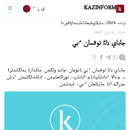
KAZINFORM
ق ز
ترەند:
2026-سايلاۋ
وقيعا
تاعايىنداۋ
اقوردا
15:53, 21 قازان 2009
جاباي ذلئ توقسان ءبي
جاباي ذلئ توقسان ءبي (تؤعان جانة ولگةن جئلدارئ بةلگئسئز)
- «دالا ءدانئشپانئ» اتانئپ، تؤرالئعئمةن، ادئلدئگئمةن ءذش
جذزگة اتئ جايئلعان ءبي، شةشةن