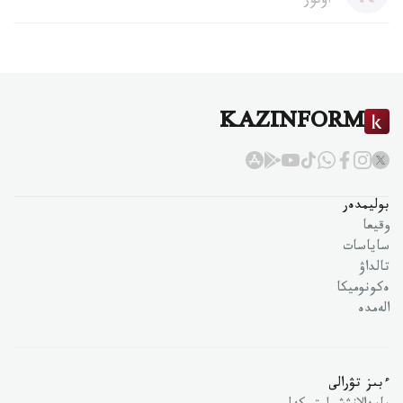
اۆتور
KAZINFORM
بوليمدەر
وقيعا
ساياسات
تالداۋ
ەكونوميكا
الەمدە
ءبىز تۋرالى