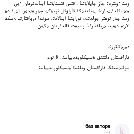
وسئ ءوثئردئ جاز جايلاؤئنا، قئس قئستاؤئنا اينالدئرعان ءبي
«ةسئلدئث ارعئ بةتئندةگئ قاراؤئل توبةگة جةرلةثدةر. تذبئندة
وسئ جةر توعئز جولدئث تورابئنا اينالادئ. سوندا ذرپاقتارئم ةسكة
الار» دةپ، ذرپاقتارئنا وسيةت قالدئرعان ةكةن.
دةرةككوزئ:
قازاقستان ذلتتئق ةنسيكلوپةديياسئ، 8 توم
سولتذستئك قازاقستان وبلئسئ ةنسيكلوپةديياسئ
без автора