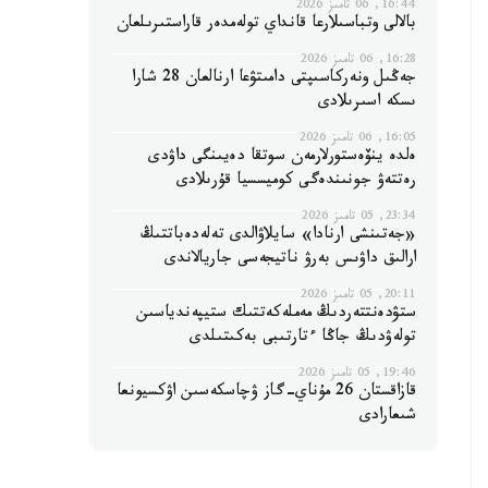
16:44, 06 تامىز 2026
بالالى وتباسىلارعا قانداي تولەمدەر قاراستىرىلعان
16:28, 06 تامىز 2026
جەڭىل ونەركاسىپتى دامىتۋعا ارنالعان 28 شارا
ىسكە اسىرىلادى
16:05, 06 تامىز 2026
ەلدە ينۆەستورلارمەن سوتقا دەيىنگى داۋدى
رەتتەۋ جونىندەگى كوميسسيا قۇرىلادى
23:34, 05 تامىز 2026
«جەتىنشى ارنادا» سايلاۋالدى تەلەدەباتتىڭ
ارالىق داۋىس بەرۋ ناتيجەسى جاريالاندى
20:11, 05 تامىز 2026
ستۋدەنتتەردىڭ مەملەكەتتىك ستيپەندياسىن
تولەۋدىڭ جاڭا ءتارتىبى بەكىتىلدى
19:46, 05 تامىز 2026
قازاقستان 26 مۇناي-گاز ۋچاسكەسىن اۋكسيونعا
شىعارادى