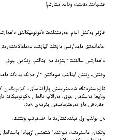
قئمباتتئ مةنئث وتانداستارئم!
قازئر بذكئل الةم جذرتشئلئعئ ةكونوميكالئق داعدارئ
جاهاندئق داعدارئس داؤئلئ الپاؤئت مةملةكةتتةردئ دة
داعدارئس سالقئنئ ءبئزدئ دة اينالئپ وتكةن جوق.
وقتئن-وقتئن اينالئپ سوعاتئن ءار دةثگةيدةگئ داعدا
تاؤةلسئزدئك شةجئرةسئن پاراقتاساق، كذيرةگةن كةث
وثايعا تذسكةن جوق. تذرالاپ قالعان ةكونوميكانئ قايت
جةردةن تاؤ تذرعئزعانمةن بئردةي ةدئ.
ةل بولئپ ول قيئندئقتاردئ دا ةثسةرئپ وتتئك.
وتكةن عاسئردئث سوثئندا شئعئس ازييادا باستالعان ك