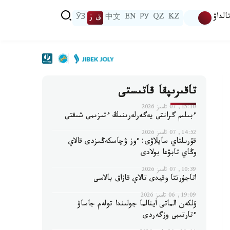
الداۋ
KZ
QZ
РУ
EN
中文
ق ز
ЎЗ
تاقىرىپقا قاتىستى
15:10, 07 تامىز 2026
ءبىلىم گرانتى يەگەرلەرىنىڭ ءتىزىمى شىقتى
14:52, 07 تامىز 2026
قۇرىلتاي سايلاۋى: ءوز ۋچاسكەڭىزدى قالاي
وڭاي تابۋعا بولادى
10:39, 07 تامىز 2026
اتاجۇرتتا وقيدى تالاي قازاق بالاسى
19:09, 06 تامىز 2026
ۇلكەن الماتى اينالما جولىندا تولەم جاساۋ
ءتارتىبى وزگەردى