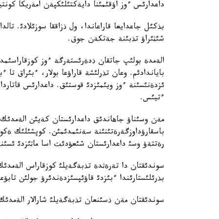
داعدارئس ءوز اؤقئمئنا دايةكتئلئكپةن امةريكا كونتين
بذكئل جاعدايعا قاراعاندا، ول ذزاققا سوزئلادئ. تالدا
شئثئراؤ تذبئنة جةتكةن جوق.
الةمدة بولئپ جاتقان ذدةرئستةرگة ءوز كوزقاراسئمدئ
باياندادئم. وعان تذرلئشة قاراؤعا بولار، ءبئراق تا 
ئزدةنئسئنة ءوز ويئمئزدئ قوستئق. داعدارئس قاتاردا
ءتيئس.
مةن وسئناؤ جاهاندئق داعدارئستان كةيئن الةمدئك 
باسقارؤداوزگةرةتئنئنة سةنئمدئمئن. كوپشئلئك ةكون
رةتتةؤ وسئ داعدارئستان شئعؤدئث اسا ماثئزدئ ئسئنة 
سوندئقتان دا تةرةثدة تذبةگةيلئ كوزقاراس الةمدئك
بذرئلئستارئندا ءبئزدئ قاؤئپسئزدةندئرؤ جولئن تابؤ
سوندئقتان مةن ذسئنعان تذبةگةيلئ شارالار الةمدئك قو