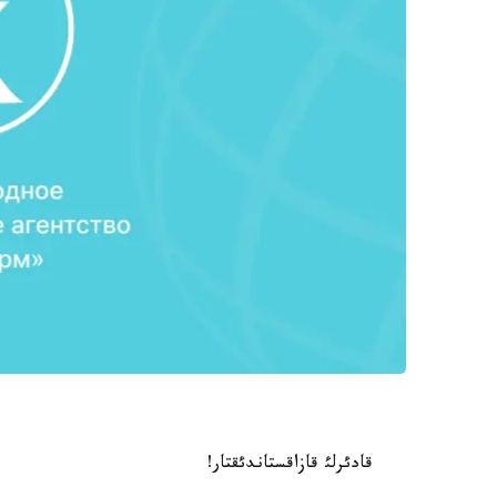
قادئرلئ قازاقستاندئقتار!