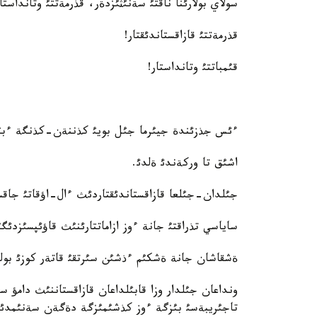
سولاي بولارئنا ناقتئ سةنئثئزدةر، قذرمةتتئ وتانداستار
قذرمةتتئ قازاقستاندئقتار!
قئمباتتئ وتانداستار!
ءئس جذزئندة جيئرما جئل بويئ كذننةن-كذنگة ءبئز 
اشئق تا وركةندئ ةلدئ.
جئلدان-جئلعا قازاقستاندئقتاردئث ءال-اؤقاتئ جاقس
ساياسي تذراقتئ جانة ءوز ازاماتتارئنئث قاؤئپسئزدئگ
ةشقاشان جانة ةشكئم ءذشئن سئرتقئ قاتةر كوزئ بولم
ونداعان جئلدار وزا قابئلداعان قازاقستاننئث دامؤ ست
تاجئريبةسئ بئزگة ءوز كذشئمئزگة دةگةن سةنئمدئلئك