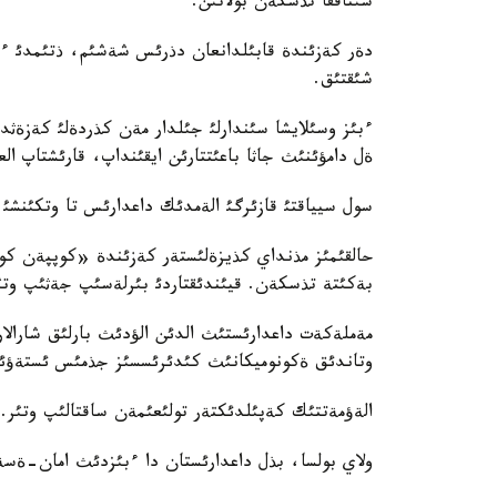
سئناققا تذسكةن بولاتئن.
دةر كةزئندة قابئلدانعان دذرئس شةشئم، ذتئمدئ ء
شئقتئق.
ءبئز وسئلايشا سئندارلئ جئلدار مةن كذردةلئ كةزةثد
ةل دامؤئنئث جاثا باعئتتارئن ايقئنداپ، قارئشتاپ ال
سول سيياقتئ قازئرگئ الةمدئك داعدارئس تا وتكئنشئ
حالقئمئز مذنداي كذيزةلئستةر كةزئندة «كوپپةن كو
بةكئتة تذسكةن. قيئندئقتاردئ بئرلةسئپ جةثئپ وتئ
مةملةكةت داعدارئستئث الدئن الؤدئث بارلئق شارالار
وتاندئق ةكونوميكانئث كئدئرئسسئز جذمئس ئستةؤئن
الةؤمةتتئك كةپئلدئكتةر تولئعئمةن ساقتالئپ وتئر.
ولاي بولسا، بذل داعدارئستان دا ءبئزدئث امان-ةسة