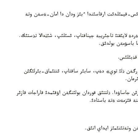
ئس-قيمئلدئث ارقاسئندا ءبئز ودان دا امان-ةسةن وتة
ةردة لايئقتئ تاجئريبة جيناقتاپ، ئسئلئپ، شئثدالا تذستئك.
عا باسؤمةن بولدئق.
 قذبئلئس.
رگةن ذلئ توي» دةپ، سابئر ساقتاپ، ئنتئماق-بئرلئگئن
رعان.
ئن جاساؤدا. ذلتتئق قوردان بولئنگةن اؤقئمدئ قاراجات قازئر
ة قئزمةت ةتة باستادئ.
ن وتةتئنئمئز ايداي انئق.