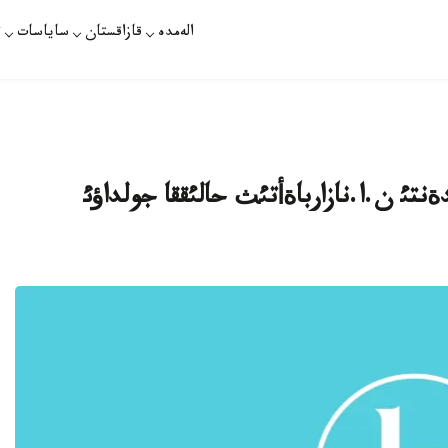
الەمدە
قازاقستان
ساياسات
ت
تئ ن.ا.نازارباةأتئث حالئققا جولداؤئ