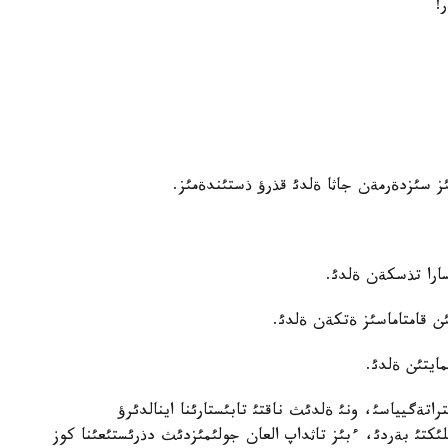
!
سئزدةرمةن جاثا ةلدئ قذرؤ ذستئندةمئز.
ارا تذسكةن ةلدئ.
ئن قامتاماسئز ةتكةن ةلدئ.
ايتئن ةلدئ.
راتةگيياسئ، ونئ ةلدئث ناقتئ تابئستارئنا اينالدئرؤ
تئ بةردئ، ءبئز تاثداپ العان جولئمئزدئث دذرئستئعئنا كوز