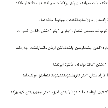
ئ، ذلت مذراتئ، ذرپاق بولاشاعئ سيياقتئ قذندئلئقتار ماثگئ
زاقستان تاؤةلسئزدئگئنئث جيئرما جئلدئعئ.
كوپ تة ةمةس شئعار. ءبئراق ءبئز ءذشئن ذلكةن كةزةث
 جذزدةگةن جئلدارمةن ولشةنةتئن ارمان-اثسارئنئث جذزةگة
ذشئن ءمانئ بولةك، ماثئزئ ايرئقشا.
قاراماستان ءبئز تاؤةلسئزدئگئمئزدئ نئعايتؤ جولئنداعئ
گئنئث ارقاسئندا ءبئز المايتئن اسؤ، ءبئز جةثبةيتئن كةدةرگئ