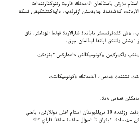
تام بذرئن باستالعان الةمدئك قارجئ رئنوكتارئنداعئ
ارالاردئث كةشةندئ جذيةسئن ازئرلةپ، دايةكتئلئكپةن ئسكة
پ، ةش كئدئرئسسئز تاباندئ شارالاردئ قولعا الؤدامئز. ناق
ءذشئن ذلتتئق اپاتقا اينالعان جوق.
لةتئپ ذلگةرگةن ةكونوميكالئق داعدارئس ءبئزدئث
دئث ئشئندة ةمةس، الةمدئك ةكونوميكانئث
 مذمكئن ةمةس ةدئ.
ونئ ةثسةرؤگة الةمنئث جةتةكشئ ةكونوميكالارئ قازئردئث وزئندة 10 تريلليوننان استام اقش دوللارئن، ياعني
دئك ئج و-نئث ءئس جذزئندة 15 پايئزئن جذمسادئ. ءبئراق تا احؤال جاقسئ جاققا قاراي ءالئ