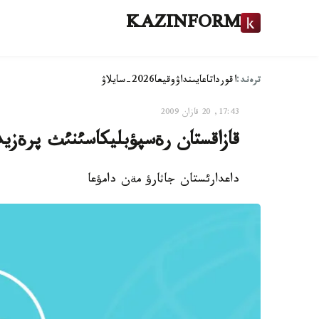
KAZINFORM
ترەند:
اقوردا
تاعايىنداۋ
وقيعا
2026-سايلاۋ
17:43, 20 قازان 2009
قازاقستان رةسپؤبليكاسئنئث پرةزيدةن
داعدارئستان جاثارؤ مةن دامؤعا