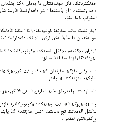
جةتكئزدئك. ناق سوندئقتان دا بذدان ةكئ جئلدان اس
داعدارئستئث ءاؤ باسئندا ءبئز داعدارئسقا قارسئ ش
اسئرئپ كةلةمئز.
ءبئز ئشكئ جانة سئرتقئ كونيؤنكتؤرانئ ءجئتئ قاداعالا
سوندئقتان دا جاهاندئق ازئق-تذلئك داعدارئسئ ءبئز 
ءبئراق بذگئندة بذكئل الةمدئك ةكونوميكانئ دئثكة
بةرئكتئگئمئزدئ سئناققا سالؤدا.
داعدارئس بئزگة سئرتتان كةلدئ. ونئث كوزدةرئ ةل
سايكةسسئزدئگئندة جاتئر.
داعدارئستئ بولدئرماؤ جانة ءبارئن الدئن الا كوزدةؤ
بذكئل الةم
وزگةرةتئن ةمةس.