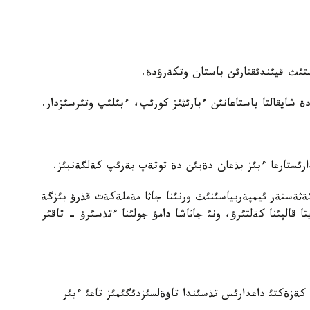
ستئث قيئندئقتارئن باستان وتكةرؤدة.
 شايقالتا باستاعانئن ءبارئثئز كورئپ، ءبئلئپ وتئرسئزدار.
رئستارعا ءبئز بذعان دةيئن دة توتةپ بةرئپ كةلگةنبئز.
ةستةر ئيمپةريياسئنئث ورنئنا جاثا مةملةكةت قذرؤ بئزگة
ا قالپئنا كةلتئرؤ، ونئ جاثاشا دامؤ جولئنا ءتذسئرؤ - تاقئر
ةزةكتئ داعدارئس تذسئندا تاؤةلسئزدئگئمئز تاعئ ءبئر