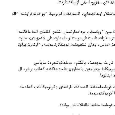
ةنتئن، ةؤروپا مةن ازييانئ تارتتئ.
ماشئلار ايتقانئنداي، الةمدئك ةكونوميكا ءوز قذلدئراؤئندا ءالئ
 مةن ءوزئمنئث «داعدارئستان شئعؤ كئلتئ» اتتئ ماقالامدا
ءبئز، قازاقستاندئقتار، وسئناؤ داعدارئستان شئعؤدئث جالپئ
عئ ةمةس، ودان شئعؤدئث نذسقالارئ مذلدةم ءارتذرلئ بولؤئ
قارجئ جذيةسئ، بالكئم، مةملةكةتتةردئ ساياسي
وميكانئ «قولمةن باسقارؤ» قاجةتتئگئنة كةلئپ وتئر، ال
اينالؤدا.
 قوعامداستئقتا الةمدئك نارئقتئق ةكونوميكانئث كةلةسئ
عا كومةكتةسةدئ.
عامداستئقتا تالقئلاناتئن بولادئ.