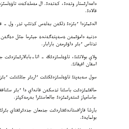
داعدارئستار وتةدئ، كةتةدئ. ال مةملةكةت تاؤةلسئزدئگ
قالادئ.
الدئمئزدا ءبئزدئ ذلكةن بةلةس كذتئپ تذر. ول - قا
دذنية دامؤئمةن ةسةپتةگةندة جيئرما جئل دةگةن 
تذتاس ءبئر داؤئرمةن بارابار.
ولاي بولاتئنئ، تاؤةلسئزدئك - اتا-بابالارئمئزدئث
اسقان اقيقاتئ.
سول سةبةپتئ تاؤةلسئزدئكتئث ءاربئر جئلئنئث ءبئز ء
حالقئمئزدئث باسئنا تذسكةن قانداي دا ءبئر سئناققا 
جاسامپاز ئستةرئمئزدئ جالعاستئرا بةرمةكپئز.
بارشا قازاقستاندئقتاردئث جذمعان جذدئرئقتاي بئرلئ
بولمايدئ.