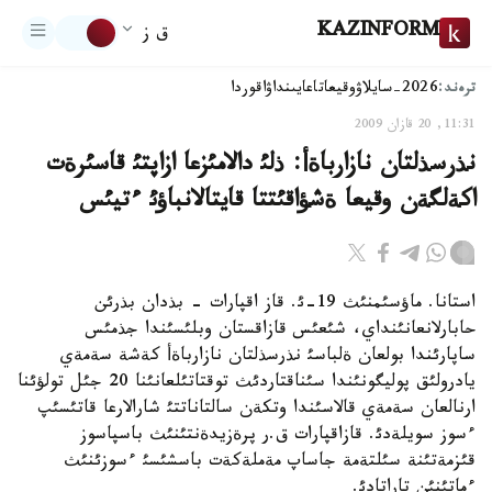
KAZINFORM
ق ز
ترەند:
2026-سايلاۋ
وقيعا
تاعايىنداۋ
اقوردا
11:31, 20 قازان 2009
نذرسذلتان نازارباةأ: ذلئ دالامئزعا ازاپتئ قاسئرةت
اكةلگةن وقيعا ةشؤاقئتتا قايتالانباؤئ ءتيئس
استانا. ماؤسئمنئث 19-ئ. قاز اقپارات - بذدان بذرئن
حابارلانعانئنداي، شئعئس قازاقستان وبلئسئندا جذمئس
ساپارئندا بولعان ةلباسئ نذرسذلتان نازارباةأ كةشة سةمةي
يادرولئق پوليگونئندا سئناقتاردئث توقتاتئلعانئنا 20 جئل تولؤئنا
ارنالعان سةمةي قالاسئندا وتكةن سالتاناتتئ شارالارعا قاتئسئپ
ءسوز سويلةدئ. قازاقپارات ق.ر پرةزيدةنتئنئث باسپاسوز
قئزمةتئنة سئلتةمة جاساپ مةملةكةت باسشئسئ ءسوزئنئث
ءماتئنئن تاراتادئ.