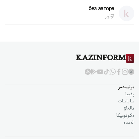
без автора
اۆتور
KAZINFORM
بوليمدەر
وقيعا
ساياسات
تالداۋ
ەكونوميكا
الەمدە