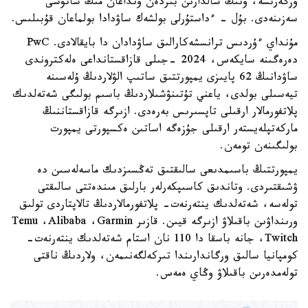
وزگەرتسە، ونىڭ سالدارىن بىردەن ونداعان مىڭ ساتۋشى
سەزىنەدى. بۇل - ءداستۇرلى بولشەك ساۋدادا بولماعان قۇبىلىس.
مۇنداي ءۇردىس ترانسشەكارالىق ساۋدادان دا بايقالادى. PwC
دەرەگىنە سايكەس، 2024 -جىلى قازاقستانداعى ەلەكتروندى
ساۋدانىڭ 62 پايىزى يمپورتتىق ساتىپ الۋلاردىڭ ۇلەسىنە
تيەسىلى بولدى، ياعني تۇتىنۋشىلاردىڭ باسىم بولىگى شەتەلدىك
پلاتفورمالار ارقىلى تاپسىرىس بەرەدى. ازىرگە قازاقستاننىڭ
ماركەتپلەيستەر ارقىلى جۇزەگە اساتىن ەكسپورتى يمپورت
بولىگىنەن تومەن.
يمپورتتىڭ باسىمدىعى سالىقتىق تەڭسىزدىك ماسەلەسىن دە
ۋشىقتىردى. وتاندىق كاسىپكەرلەر بارلىق مىندەتتى سالىقتى
تولەسە، شەتەلدىك ينتەرنەت- پلاتفورمالاردىڭ تالاپتاردى تولىق
ورىنداۋىن باقىلاۋ ازىرگە قيىن. قازىر Temu ،Alibaba ،Garmin
،Twitch جانە باسقا دا 110 نان استام شەتەلدىك ينتەرنەت-
كومپانيا سالىق ورگاندارىندا تىركەلگەنىمەن، ولاردىڭ ناقتى
تولەمدەرىن باقىلاۋ وڭاي ەمەس.