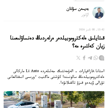
بەيسەن سۇلتان
اۆتور
13:42, 08 تامىز 2026
قىتايلىق ەلەكتروموبيلدەر ەرلەردىڭ دەنساۋلىعىنا
زيان كەلتىرە مە؟
استانا.قازاقپارات - الەۋمەتتىك جەلىلەردە Li Auto ماركالى
ەلەكتروموبيلدىڭ سالونىندا كۇشتى ماگنيت ءورىسى انىقتالعانى
تۋرالى ۆيدەو قىزۋ تالقىلانۋدا.