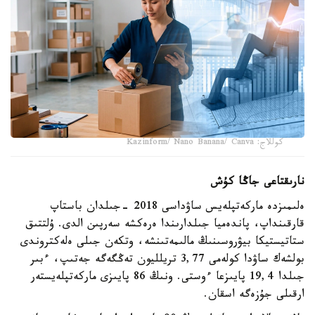
كوللاج: Kazinform/ Nano Banana/ Canva
نارىقتاعى جاڭا كۇش
ەلىمىزدە ماركەتپلەيس ساۋداسى 2018 -جىلدان باستاپ
قارقىنداپ، پاندەميا جىلدارىندا ەرەكشە سەرپىن الدى. ۇلتتىق
ستاتيستيكا بيۋروسىنىڭ مالىمەتىنشە، وتكەن جىلى ەلەكتروندى
بولشەك ساۋدا كولەمى 3,77 تريلليون تەڭگەگە جەتىپ، ءبىر
جىلدا 19,4 پايىزعا ءوستى. ونىڭ 86 پايىزى ماركەتپلەيستەر
ارقىلى جۇزەگە اسقان.