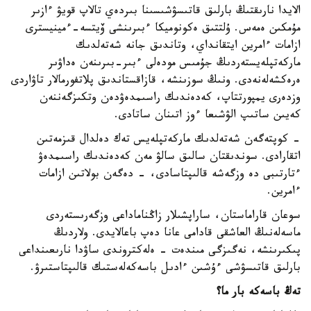
الايدا نارىقتىڭ بارلىق قاتىسۋشىسىنا بىردەي تالاپ قويۋ ءازىر
مۇمكىن ەمەس. ۇلتتىق ەكونوميكا ءبىرىنشى ۆيتسە-ءمينيسترى
ازامات ءامرين ايتقانداي، وتاندىق جانە شەتەلدىك
ماركەتپلەيستەردىڭ جۇمىس مودەلى ءبىر-بىرىنەن ەداۋىر
ەرەكشەلەنەدى. ونىڭ سوزىنشە، قازاقستاندىق پلاتفورمالار تاۋاردى
وزدەرى يمپورتتاپ، كەدەندىك راسىمدەۋدەن وتكىزگەننەن
كەيىن ساتىپ الۋشىعا ءوز اتىنان ساتادى.
- كوپتەگەن شەتەلدىك ماركەتپلەيس تەك دەلدال قىزمەتىن
اتقارادى. سوندىقتان سالىق سالۋ مەن كەدەندىك راسىمدەۋ
ءتارتىبى دە وزگەشە قالىپتاسادى، - دەگەن بولاتىن ازامات
ءامرين.
سوعان قاراماستان، ساراپشىلار زاڭناماداعى وزگەرىستەردى
ماسەلەنىڭ العاشقى قادامى عانا دەپ باعالايدى. ولاردىڭ
پىكىرىنشە، نەگىزگى مىندەت - ەلەكتروندى ساۋدا نارىعىنداعى
بارلىق قاتىسۋشى ءۇشىن ءادىل باسەكەلەستىك قالىپتاستىرۋ.
تەڭ باسەكە بار ما؟