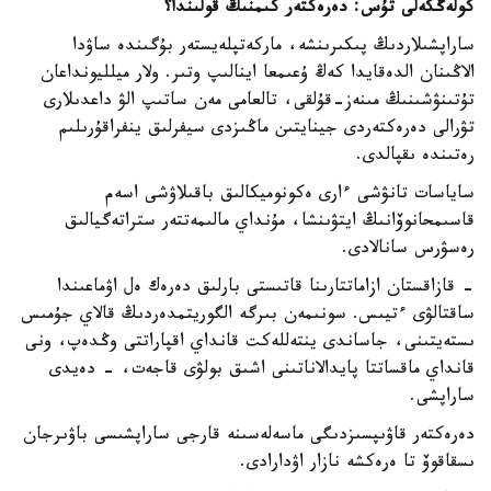
كولەڭكەلى تۇس: دەرەكتەر كىمنىڭ قولىندا؟
ساراپشىلاردىڭ پىكىرىنشە، ماركەتپلەيستەر بۇگىندە ساۋدا
الاڭىنان الدەقايدا كەڭ ۇعىمعا اينالىپ وتىر. ولار ميلليونداعان
تۇتىنۋشىنىڭ مىنەز-قۇلقى، تالعامى مەن ساتىپ الۋ داعدىلارى
تۋرالى دەرەكتەردى جينايتىن ماڭىزدى سيفرلىق ينفراقۇرىلىم
رەتىندە ىقپالدى.
ساياسات تانۋشى ءارى ەكونوميكالىق باقىلاۋشى اسەم
قاسىمحانوۆانىڭ ايتۋىنشا، مۇنداي مالىمەتتەر ستراتەگيالىق
رەسۋرس سانالادى.
- قازاقستان ازاماتتارىنا قاتىستى بارلىق دەرەك ەل اۋماعىندا
ساقتالۋى ءتيىس. سونىمەن بىرگە الگوريتمدەردىڭ قالاي جۇمىس
ىستەيتىنى، جاساندى ينتەللەكت قانداي اقپاراتتى وڭدەپ، ونى
قانداي ماقساتتا پايدالاناتىنى اشىق بولۋى قاجەت، - دەيدى
ساراپشى.
دەرەكتەر قاۋىپسىزدىگى ماسەلەسىنە قارجى ساراپشىسى باۋىرجان
ىسقاقوۆ تا ەرەكشە نازار اۋدارادى.