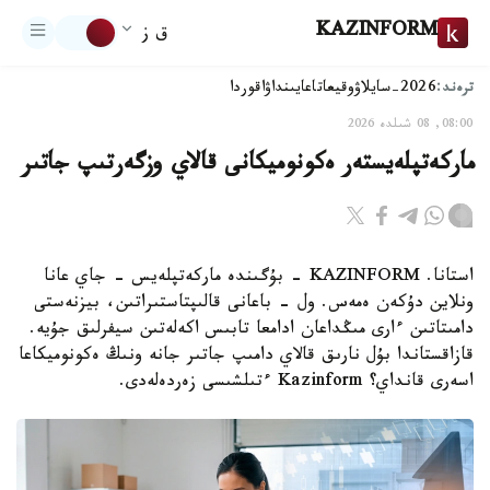
KAZINFORM
ق ز
ترەند:
2026-سايلاۋ
وقيعا
تاعايىنداۋ
اقوردا
08:00, 08 شىلدە 2026
ماركەتپلەيستەر ەكونوميكانى قالاي وزگەرتىپ جاتىر
استانا. KAZINFORM - بۇگىندە ماركەتپلەيس - جاي عانا
ونلاين دۇكەن ەمەس. ول - باعانى قالىپتاستىراتىن، بيزنەستى
دامىتاتىن ءارى مىڭداعان ادامعا تابىس اكەلەتىن سيفرلىق جۇيە.
قازاقستاندا بۇل نارىق قالاي دامىپ جاتىر جانە ونىڭ ەكونوميكاعا
اسەرى قانداي؟ Kazinform ءتىلشىسى زەردەلەدى.