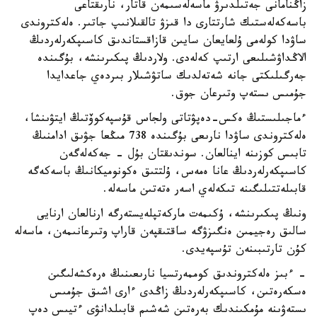
زاڭنامانى جەتىلدىرۋ ماسەلەسىمەن قاتار، نارىقتاعى
باسەكەلەستىك شارتتارى دا قىزۋ تالقىلانىپ جاتىر. ەلەكتروندى
ساۋدا كولەمى ۇلعايعان سايىن قازاقستاندىق كاسىپكەرلەردىڭ
الاڭداۋشىلىعى ارتىپ كەلەدى. ولاردىڭ پىكىرىنشە، بۇگىندە
جەرگىلىكتى جانە شەتەلدىك ساتۋشىلار بىردەي جاعدايدا
جۇمىس ىستەپ وتىرعان جوق.
ءماجىلىستىڭ ەكس-دەپۋتاتى ولجاس قۇسپەكوۆتىڭ ايتۋىنشا،
ەلەكتروندى ساۋدا نارىعى بۇگىندە 738 مىڭعا جۋىق ادامنىڭ
تابىس كوزىنە اينالعان. سوندىقتان بۇل - جەكەلەگەن
كاسىپكەرلەردىڭ عانا ەمەس، ۇلتتىق ەكونوميكانىڭ باسەكەگە
قابىلەتتىلىگىنە تىكەلەي اسەر ەتەتىن ماسەلە.
ونىڭ پىكىرىنشە، ۇكىمەت ماركەتپلەيستەرگە ارنالعان ارنايى
سالىق رەجيمىن ەنگىزۋگە ساقتىقپەن قاراپ وتىرعانىمەن، ماسەلە
كۇن تارتىبىنەن تۇسپەيدى.
- ءبىز ەلەكتروندىق كوممەرتسيا نارىعىنىڭ ەرەكشەلىگىن
ەسكەرەتىن، كاسىپكەرلەردىڭ زاڭدى ءارى اشىق جۇمىس
ىستەۋىنە مۇمكىندىك بەرەتىن شەشىم قابىلدانۋى ءتيىس دەپ