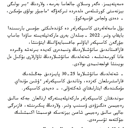
ەسەپتەيمىز. ەگەر وسىلاي جالعاسا بەرسە، ولاردىڭ ءبىر بولىگى
بيزنەستى كورشىلەس ەلدەردە تىركەۋگە ءماجبۇر بولۋى مۇمكىن،
- دەدى ولجاس قۇسپەكوۆ.
بۇل ماسەلەلەردى كاسىپكەرلەر دە كۇندەلىكتى جۇمىس بارىسىندا
بايقاپ وتىر. 2022 -جىلدان بەرى ماركەتپلەيستە ساۋدا جاساپ
جۇرگەن كاسىپكەر اياۋلىم جاقسىبايەۆانىڭ ايتۋىنشا،
قازاقستاندىق ساتۋشىلاردىڭ ونىمدەرى كەيدە بىرنەشە وڭىردە
عانا كورسەتىلسە، شەتەلدىك ساتۋشىلاردىڭ تاۋارلارى بۇكىل ەل
بويىنشا قولجەتىمدى بولادى.
- شەتەلدىك ساتۋشىلارعا 25-30 پايىزدىق جەڭىلدىك
قاراستىرىلعان كەزدە، وتاندىق كاسىپكەرلەر ءۇشىن مۇنداي
مۇمكىندىك ايتارلىقتاي شەكتەۋلى، - دەيدى كاسىپكەر.
سوندىقتان كاسىپكەرلەر ماركەتپلەيستەرگە ارنالعان جەكە سالىق
رەجيمىن ەنگىزۋدى ۇسىنىپ وتىر. ولاردىڭ پىكىرىنشە، قازىرگى
جالپى سالىق رەجيمى شاعىن بيزنەسكە قوسىمشا اكىمشىلىك
جۇكتەمە تۇسىرەدى.