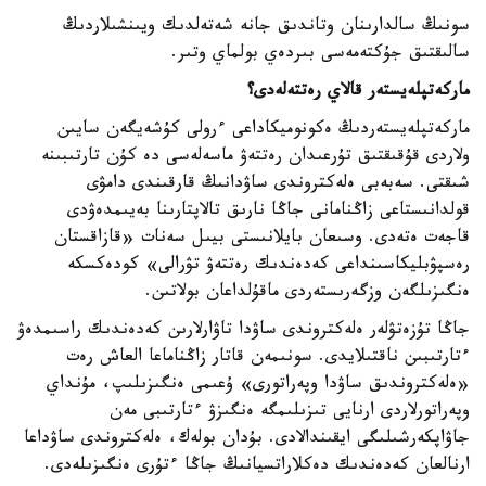
سونىڭ سالدارىنان وتاندىق جانە شەتەلدىك ويىنشىلاردىڭ
سالىقتىق جۇكتەمەسى بىردەي بولماي وتىر.
ماركەتپلەيستەر قالاي رەتتەلەدى؟
ماركەتپلەيستەردىڭ ەكونوميكاداعى ءرولى كۇشەيگەن سايىن
ولاردى قۇقىقتىق تۇرعىدان رەتتەۋ ماسەلەسى دە كۇن تارتىبىنە
شىقتى. سەبەبى ەلەكتروندى ساۋدانىڭ قارقىندى دامۋى
قولدانىستاعى زاڭنامانى جاڭا نارىق تالاپتارىنا بەيىمدەۋدى
قاجەت ەتەدى. وسىعان بايلانىستى بيىل سەنات «قازاقستان
رەسپۋبليكاسىنداعى كەدەندىك رەتتەۋ تۋرالى» كودەكسكە
ەنگىزىلگەن وزگەرىستەردى ماقۇلداعان بولاتىن.
جاڭا تۇزەتۋلەر ەلەكتروندى ساۋدا تاۋارلارىن كەدەندىك راسىمدەۋ
ءتارتىبىن ناقتىلايدى. سونىمەن قاتار زاڭناماعا العاش رەت
«ەلەكتروندىق ساۋدا وپەراتورى» ۇعىمى ەنگىزىلىپ، مۇنداي
وپەراتورلاردى ارنايى تىزىلىمگە ەنگىزۋ ءتارتىبى مەن
جاۋاپكەرشىلىگى ايقىندالادى. بۇدان بولەك، ەلەكتروندى ساۋداعا
ارنالعان كەدەندىك دەكلاراتسيانىڭ جاڭا ءتۇرى ەنگىزىلەدى.