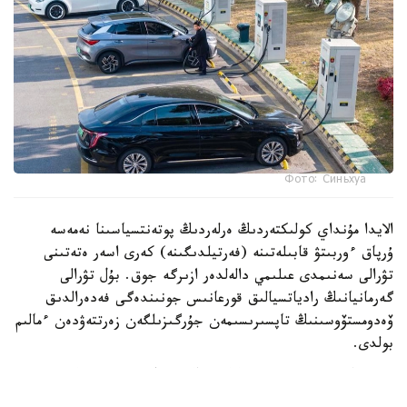
Фото: Синьхуа
الايدا مۇنداي كولىكتەردىڭ ەرلەردىڭ پوتەنتسياسىنا نەمەسە
ۇرپاق ءوربىتۋ قابىلەتىنە (فەرتيلدىگىنە) كەرى اسەر ەتەتىنى
تۋرالى سەنىمدى عىلىمي دالەلدەر ازىرگە جوق. بۇل تۋرالى
گەرمانيانىڭ رادياتسيالىق قورعانىس جونىندەگى فەدەرالدىق
ۆەدومستۆوسىنىڭ تاپسىرىسىمەن جۇرگىزىلگەن زەرتتەۋدەن ءمالىم
بولدى.
ۆيدەو اۆتورى تۇرمىستىق ەلەكتروماگنيتتىك ءورىستى ولشەيتىن
قۇرىلعىنى قوزعالىسسىز تۇرعان كولىكتىڭ ورىندىعىنا قويعان.