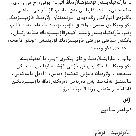
- ماركەتپلەيستەر تۇتىنۋشىلاردىڭ اتى-ءجونى، ج س ن-ى،
مەكەنجايى، بانك كارتاسى مەن ساتىپ الۋ تاريحى سياقتى
ماڭىزدى اقپاراتتى وڭدەيدى. سوندىقتان ولاردىڭ قاۋىپسىزدىگى
ەكونوميكالىق ەمەس، ۇلتتىق قاۋىپسىزدىك ماسەلەسىنە اينالىپ
وتىر. ماركەتپلەيستەر ۇلتتىق كيبەرقاۋىپسىزدىك ستاندارتىنان،
بانكتەر سياقتى تۇراقتى قاۋىپسىزدىك اۋديتىنەن ءوتۋى قاجەت،
- دەيدى ەكونوميست.
جالپى، ساراپشىلاردىڭ ورتاق پىكىرى ءبىر. ماركەتپلەيستەر
ەكونوميكانىڭ ماڭىزدى قوزعاۋشى كۇشىنە اينالدى. ەندىگى
مىندەت - ولاردىڭ دامۋىن شەكتەۋ ەمەس، ءادىل باسەكەنى،
سالىقتىق تەڭدىك پەن دەربەس دەرەكتەردىڭ قاۋىپسىزدىگىن
قامتاماسىز ەتەتىن ورتا قالىپتاستىرۋ.
اۆتور
ءمولدىر سنادين
ەكونوميكا
قوعام