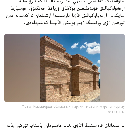
ساۋلەتتىك كەلبەتىن عىلىمي نەگىزدە قالپىنا كەلتىرۋ جانە
ارحەولوگيالىق قۇندىلىعىن بولاشاق ۇرپاققا جەتكىزۋ. جوسپارعا
سايكەس ارحەولوگيالىق قازبا بارىسىندا ارشىلعان 2 كەسەنە مەن
تۇرعىن ءۇي ورنىنىڭ ءبىر بولىگى قالپىنا كەلتىرىلەدى.
Фото: Қызылорда облыстық тарихи-мәдени мұраны қорғау
орталығы
- سىعاناق قالاسىنىڭ اتاۋى 10- عاسىردان باستاپ تۇركى جانە