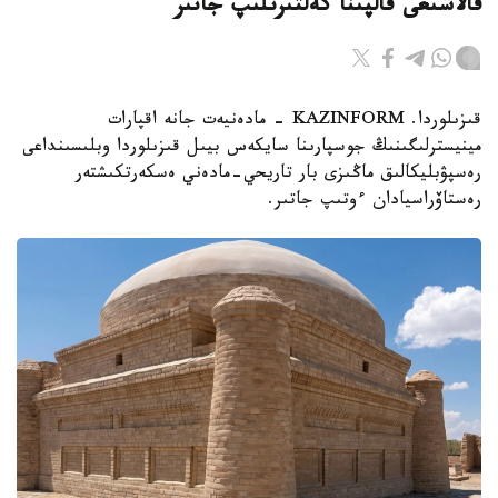
قالاشىعى قالپىنا كەلتىرىلىپ جاتىر
قىزىلوردا. KAZINFORM - مادەنيەت جانە اقپارات
مينيسترلىگىنىڭ جوسپارىنا سايكەس بيىل قىزىلوردا وبلىسىنداعى
رەسپۋبليكالىق ماڭىزى بار تاريحي-مادەني ەسكەرتكىشتەر
رەستاۆراسيادان ءوتىپ جاتىر.