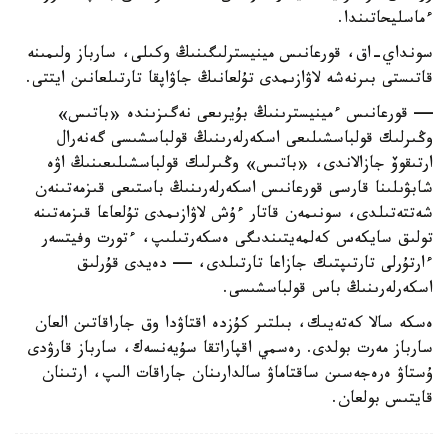
ءماسليحاتىندا.
سونداي-اق، قورعانىس مينيسترلىگىنىڭ وكىلى، سارباز ولىمىنە
قاتىستى بىرنەشە لاۋازىمدى تۇلعانىڭ جاۋاپقا تارتىلعانىن ايتتى.
— قورعانىس ءمينيسترىنىڭ بۇيرىعى نەگىزىندە «باتىس»
وڭىرلىك قولباسشىلىعى اسكەرلەرىنىڭ قولباسشىسى گەنەرال
ارتىقوۆ جازالاندى، «باتىس» وڭىرلىك قولباسشىلىعىنىڭ اۋە
شابۋىلىنا قارسى قورعانىس اسكەرلەرىنىڭ باستىعى قىزمەتىنەن
شەتتەتىلدى، سونىمەن قاتار ءۇش لاۋازىمدى تۇلعاعا قىزمەتىنە
تولىق سايكەس كەلمەيتىندىگى ەسكەرتىلىپ، ءتورت وفيتسەر
ءارتۇرلى تارتىپتىك جازاعا تارتىلدى، — دەيدى قۇرلىق
اسكەرلەرىنىڭ باس قولباسشىسى.
ەسكە سالا كەتەيىك، بىلتىر كۇزدە اقتاۋدا وق جاراقاتىن العان
سارباز مەرت بولدى. رەسمي اقپاراتقا سۇيەنسەك، سارباز قارۋدى
ۇستاۋ ەرەجەسىن ساقتاماۋ سالدارىنان جاراقات الىپ، ارتىنان
قايتىس بولعان.