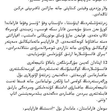
10 مينۋت قاراپايىم ماتەماتيكالىق ەسەپتەر شىعارۋ.
ولار وزدەرى وقيتىن كىتاپتى جانە جازاتىن تاقىرىپتى ەركىن
تاڭدادى.
زەرتتەۋشىلەردىڭ ايتۋىنشا، داۋىستاپ وقۋ ءۇنسىز وقۋعا قاراعاندا
كورۋ مەن ەستۋ جۇيەسىن قاتار ىسكە قوسىپ، زەيىندى كوبىرەك
تالاپ ەتەدى. قولمەن جازۋ ۇساق موتوريكانى دامىتىپ، اقپاراتتى
ەستە ساقتاۋعا كومەكتەسەدى. ال قاراپايىم ماتەماتيكالىق ەسەپتەر
لوگيكالىق ويلاۋدى جانە نازاردى شوعىرلاندىرۋدى ىنتالاندىرادى،
ءبىراق قاتىسۋشىلارعا ارتىق كۇيزەلىس تۋعىزبايدى.
12 اپتادان كەيىن جۇرگىزىلگەن باعالاۋ ناتيجەلەرى
قاتىسۋشىلاردىڭ كوگنيتيۆتىك تەستىلەردەگى كورسەتكىشتەرى
جاقسارعانىن كورسەتتى. دەگەنمەن زەرتتەۋ اۆتورلارى بۇل
وزگەرىستەردىڭ كولەمى اسا ۇلكەن بولماعانىن جانە قىسقا تەست
ناتيجەلەرىنىڭ جاقسارۋى ادامنىڭ كۇندەلىكتى ومىردەگى بارلىق
قابىلەتتەرى بىردەن جاقساردى دەگەندى بىلدىرمەيتىنىن اتاپ
ءوتتى.
سوعان قاراماستان، ماماندار بۇل ءادىستىڭ قاراپايىم،