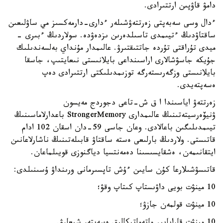
دامۋ قاۋپىن ارتتىرادى.
ءدال وسى سەبەپتى زەرتتەۋشىلەر ءدارى-دارمەكسىز مي ساۋلىعىن
ساقتاۋدىڭ ءتيىمدى تاسىلدەرىن ىزدەۋدە. سولاردىڭ ءبىرى -
ميدى تۇراقتى تۇردە جاتتىقتىرۋ. عالىمدار مۇنداي بەلسەندىلىك
جۇيكە جاسۋشالارى اراسىنداعى بايلانىستى نىعايتىپ، جاسقا
بايلانىستى وزگەرىستەرگە توزىمدىلىكتى ارتتىرادى دەپ
ەسەپتەيدى.
زەرتتەۋ اياسىندا ا ق ش-تاعى دجوردج مەيسون
ۋنيۆەرسيتەتىنىڭ عالىمدارى StrongerMemory باعدارلاماسىنىڭ
تيىمدىلىگىن باعالادى. وعان جاسى 59-دان اسقان 102 ادام
قاتىستى. ولاردىڭ بارلىعى ەستە ساقتاۋ قابىلەتىنىڭ ناشارلاعانىن
ايتقانىمەن، ەشقايسىسىنا دەمەنتسيا دياگنوزى قويىلماعان.
قاتىسۋشىلارعا كۇن سايىن ءۇش تاپسىرمانى ورىنداۋ ۇسىنىلدى:
10 مينۋت بويى داۋىستاپ كىتاپ وقۋ؛
10 مينۋت قولمەن جازۋ؛