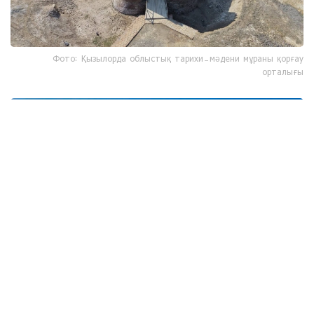
Фото: Қызылорда облыстық тарихи-мәдени мұраны қорғау
орталығы
Фото: Қызылорда облыстық тарихи-мәдени мұраны қорғау
орталығы