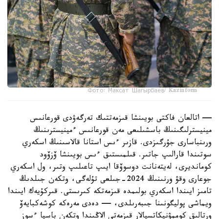
Фото: Максат Шагырбаев/ Kazinform
— اتالعان فاكتى بويىنشا قىزمەتتىك تەرگەۋدى قورعانىس
مينيسترلىگىنىڭ باسشىلىعى مەن قورعانىس ءمينيسترىنىڭ
ورىنباسارى جۇرگىزدى. قازىر ءىس استانا قالاسىنىڭ اسكەري
سوتىندا قارالىپ جاتىر. قىلمىستىق ءىس بويىنشا ۆزۆود
كومانديرى، لەيتەنانت دوسوۆقا ايىپ تاعىلىپ وتىر، ول اسكەري
جوعارى وقۋ ورنىنىڭ 2024-جىلعى تۇلەگى، وتكەن جىلدىڭ
تامىز ايىندا اسكەري بولىمدە قىزمەتكە كىرىستى. قىركۇيەك ايىندا
ويماشى پوليگونىنا جىبەرىلدى، — دەدى مەرەكە كوشەكبايەۆ
ورتالىق كوممۋنيكاتسيالار قىزمەتى الاڭىندا وتكەن باسپا ءسوز