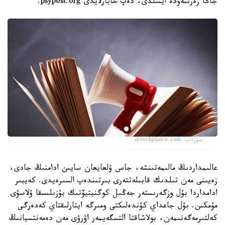
جاڭا زەرتتەۋدە ايتىلدى، دەپ حابارلايدى psypost.org.
سۋرەت: istockphoto.com
عالىمداردىڭ مالىمەتىنشە، جاس ۇلعايعان سايىن ادامنىڭ جادى،
زەيىنى مەن تىلدىك قابىلەتتەرى بىرتىندەپ السىرەيدى. كەيبىر
ادامداردا بۇل وزگەرىستەر جەڭىل كوگنيتيۆتىك بۇزىلىسقا ۇلاسۋى
مۇمكىن. بۇل جاعداي كۇندەلىكتى ومىرگە ايتارلىقتاي كەدەرگى
كەلتىرمەگەنىمەن، بولاشاقتا التسگەيمەر اۋرۋى مەن دەمەنتسيانىڭ