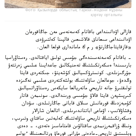
Фото: Қызылорда облыстық тарихи-мәдени мұраны
қорғау орталығы
قازالى اۋدانىنداعى باقاتام كەسەنەسى مەن جاڭاقورعان
اۋدانىنداعى سىعاناق قالاشىعىن قالپىنا كەلتىرۋدى
«قازقايتاجاڭارتۋ» ر م ك ماماندارى قولعا العان.
- باقاتام كەسەنەسىندەگى جۇمىس تولىق اياقتالدى. رەستاۆراسيا
بارىسىندا ەسكەرتكىشتىڭ تەحنيكالىق جاعدايىنا عىلىمي زەرتتەۋ
جۇرگىزىلدى. كونسترۋكسيالىق كۇشەيتۋ، جىكتەردى قايتا
وڭدەۋ، جوعالعان ساۋلەتتىك بولشەكتەردى عىلىمي نەگىزدە
تولىقتىرۋ جانە تاريحي ماتەريالعا سايكەس رەستاۆراتسيالىق
كىرپىشپەن قايتا قالاۋ جۇمىسى ورىندالدى. سونىمەن قاتار
كۇمبەزدىڭ قورعانىش سىلاق قاباتى جاڭارتىلدى. سۋدان
وقشاۋلانىپ، اۋماعى اباتتاندىرىلدى. اتالعان شارالار
ەسكەرتكىشتىڭ تاريحي ساۋلەتتىك كەلبەتىن ساقتاي وتىرىپ،
ونىڭ ۇزاقمەرزىمدى ساقتالۋىن قامتاماسىز ەتەدى، - دەدى
وبلىستىق تاريحي-مادەني مۇرانى قورعاۋ ورتالىعىنىڭ ءبولىم