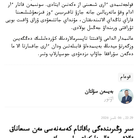
قولجەتىمدى ءارى شىعىنى از ەكەنىن ايتادى. سونىمەن قاتار ءار
ادام وقۋ ماتەريالىن جانە جازۋ تاقىرىبىن ءوز قىزىعۋشىلىعىنا
قاراي تاڭداي الاتىندىقتان، مۇنداي جاتتىعۋدى ۇزاق ۋاقىت بويى
تۇراقتى ورىنداۋ جەڭىل بولادى.
عالىمدار الداعى ۋاقىتتا تاپسىرمالاردىڭ كۇردەلىلىك دەڭگەيىن
وزگەرتۋ ميدىڭ بەيىمدەلۋ قابىلەتىن ودان ءارى جاقسارتا الا ما
دەگەن سۇراققا جاۋاپ ىزدەۋدى جوسپارلاپ وتىر.
قوعام
بەيسەن سۇلتان
اۆتور
22:29, 06 تامىز 2026
سىر وڭىرىندەگى باقاتام كەسەنەسى مەن سىعاناق