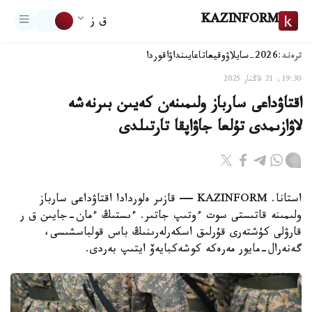
KAZINFORM
ق ز
ترەند:
2026-سايلاۋ
وقيعا
تاعايىنداۋ
اقوردا
19:30, 21 قاڭتار 2025
اقتاۋداعى سارباز ولىمىنەن كەيىن بىرنەشە
لاۋازىمدى تۇلعا جاۋاپقا تارتىلدى
استانا. KAZINFORM — قازىر ەلوردادا اقتاۋداعى سارباز
ولىمىنە قاتىستى سوت ءوتىپ جاتىر. ءىستىڭ ءمان-جايىن ق ر
قارۋلى كۇشتەرى قۇرلىق اسكەرلەرىنىڭ باس قولباسشىسى،
گەنەرال-مايور مەرەكە كوشەكبايەۆ ايتىپ بەردى.