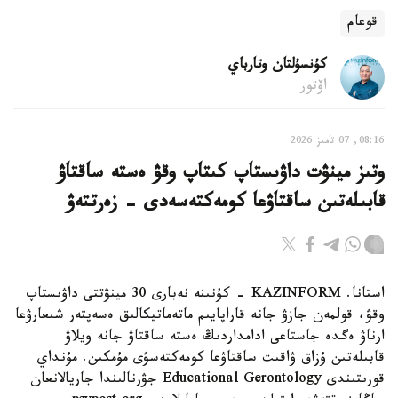
قوعام
كۇنسۇلتان وتارباي
اۆتور
08:16, 07 تامىز 2026
وتىز مينۋت داۋىستاپ كىتاپ وقۋ ەستە ساقتاۋ
قابىلەتىن ساقتاۋعا كومەكتەسەدى - زەرتتەۋ
استانا. KAZINFORM - كۇنىنە نەبارى 30 مينۋتتى داۋىستاپ
وقۋ، قولمەن جازۋ جانە قاراپايىم ماتەماتيكالىق ەسەپتەر شىعارۋعا
ارناۋ ەگدە جاستاعى ادامداردىڭ ەستە ساقتاۋ جانە ويلاۋ
قابىلەتىن ۇزاق ۋاقىت ساقتاۋعا كومەكتەسۋى مۇمكىن. مۇنداي
قورىتىندى Educational Gerontology جۋرنالىندا جاريالانعان