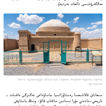
مەڭگەرۋشىسى تالعات بەرديەۆ.
Фото: Қызылорда облыстық тарихи-мәдени мұраны қорғау
орталығы
سىعاناق قالاشىعىنا رەستاۆراتسيا جاساۋداعى نەگىزگى ماقسات -
تاريحي-مادەني مۇرا نىسانىن ساقتاپ قالۋ، ونىڭ باستاپقى