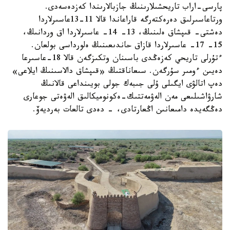
پارسى-اراب تاريحشىلارىنىڭ جازبالارىندا كەزدەسەدى.
ورتاعاسىرلىق دەرەكتەرگە قاراعاندا قالا 11-13عاسىرلاردا
دەشتى- قىپشاق ەلىنىڭ، 13- 14- عاسىرلاردا اق وردانىڭ،
15- 17- عاسىرلاردا قازاق حاندىعىنىڭ ەلورداسى بولعان.
ءتۇرلى تاريحي كەزەڭدى باسىنان وتكىزگەن قالا 18-عاسىرعا
دەيىن ءومىر سۇرگەن. سىعاناقتىڭ «قىپشاق دالاسىنىڭ ايلاعى»
دەپ اتالۋى ايگىلى ۇلى جىبەك جولى بويىنداعى قالانىڭ
شارۋاشىلىعى مەن الەۋمەتتىك-ەكونوميكالىق الەۋەتى جوعارى
دەڭگەيدە دامىعانىن اڭعارتادى، - دەدى تالعات بەرديەۆ.