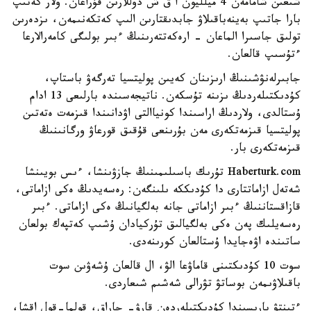
شىعىن شامامەن 4 ميلليون ا ق ش دوللارىن قۇراعان. ولار كەتىپ
بارا جاتىپ بەينەباقىلاۋ جابدىقتارىن الىپ كەتكەنىمەن، ىزدەرىن
تولىق جاسىرا الماعان - ارەكەتتەرىنىڭ ءبىر بولىگى كامەرالارعا
ءتۇسىپ قالعان.
جابىرلەنۋشىنىڭ ارىزىنان كەيىن پوليتسيا تەرگەۋ باستاپ،
كۇدىكتىلەردىڭ ىزىنە تۇسكەن. ناتيجەسىندە بارلىعى 13 ادام
ۇستالدى، ولاردىڭ اراسىندا كونياالتى اۋدانىندا قىزمەت ەتەتىن
پوليتسيا قىزمەتكەرى مەن بۇرىنعى قۇقىق قورعاۋ ورگانىنىڭ
قىزمەتكەرى بار.
Haberturk.com تۇرىك باسىلىمىنىڭ جازۋىنشا، ءىس بويىنشا
شەتەل ازاماتتارى دا كۇدىككە ىلىنگەن: رەسەيدىڭ ەكى ازاماتى،
قازاقستاننىڭ ءبىر ازاماتى جانە بەلگيانىڭ ەكى ازاماتى. ءبىر
رەسەيلىك پەن ەكى بەلگيالىق تۇركيادان ۇشىپ كەتپەك بولعان
ساتىندە اۋەجايدا ۇستالعان كورىنەدى.
سوت 10 كۇدىكتىنى قاماۋعا الۋ، ال قالعان ۇشەۋىن سوت
باقىلاۋىمەن بوساتۋ تۋرالى شەشىم شىعاردى.
ءتىنتۋ بارىسىندا كۇدىكتىلەردەن قارۋ- جاراق، قولما-قول اقشا،