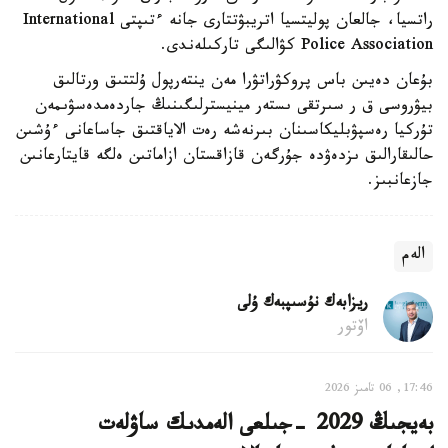
راتسيا، جالعان پوليتسيا اتريبۋتتارى جانە ءتىپتى International
Police Association كۋالىگى تاركىلەندى.
بۇعان دەيىن باس پروكۋراتۋرا مەن ينتەرپول ۇلتتىق ورتالىق
بيۋروسى ق ر سىرتقى ىستەر مينيسترلىگىنىڭ جاردەمدەسۋىمەن
تۇركيا رەسپۋبليكاسىنان بىرنەشە رەت الاياقتىق جاساعانى ءۇشىن
حالىقارالىق ىزدەۋدە جۇرگەن قازاقستان ازاماتىن ەلگە قايتارعانىن
جازعانبىز.
الەم
ريزابەك نۇسىپبەك ۇلى
اۆتور
17:46, 06 تامىز 2026
بەيجىڭ 2029 -جىلعى الەمدىك ساۋلەت