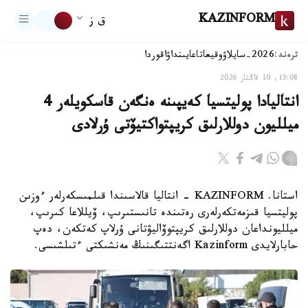
KAZINFORM
ق ز
ترەند:
2026-سايلاۋ
وقيعا
تاعايىنداۋ
اقوردا
15:08, 10 قاڭتار 2026
انتاليادا پوليتسيا كەيپىنە ەنگەن قاسكويلەر 4
ميلليون دوللارلىق كريپتواكتيۆتى ۇرلادى
استانا. KAZINFORM - انتاليا قالاسىندا قىلمىسكەرلەر ءوزىن
پوليتسيا قىزمەتكەرلەرى رەتىندە تانىستىرىپ، ۆيللاعا كىرىپ،
ميلليونداعان دوللارلىق كريپتوۆاليۋتانى ۇرلاپ كەتكەن، دەپ
حابارلايدى Kazinform اگەنتتىگىنىڭ مەنشىكتى ءتىلشىسى.