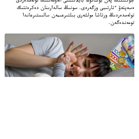
جۇكتىلىك پەن بوسانۋعا بايلانىستى الەۋمەتتىك تولەمدەردى
ەسەپتەۋ ءتارتىبى وزگەردى. سونىڭ سالدارىنان دەكرەتتىك
تولەمدەردىڭ ورتاشا مولشەرى بىلتىرعىمەن سالىستىرعاندا
تومەندەگەن.
فوتو: كوللاج: Kazinform/ Freepik
نەلىكتەن تولەم كولەمى ازايدى؟
الماتى قالاسى بويىنشا «مەملەكەتتىك الەۋمەتتىك ساقتاندىرۋ