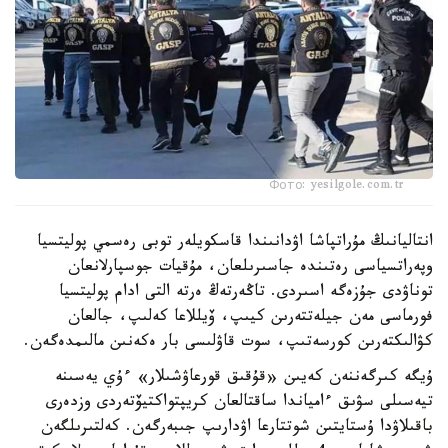
Фото: yesilgole.com.tr
انتاليانىڭ مۇراتپاشا اۋدانىندا قاسكويلەر توبى رەسمي پوليتسيا
وپەراتسياسى رەتىندە جاسىرىلعان، مۇقيات جوسپارلانعان
توناۋدى جۇزەگە اسىردى. تاڭەرتەڭ ەرتە التى ادام پوليتسيا
فورماسى مەن جيلەتتەرىن كيىپ، ۆيللاعا كەلىپ، جالعان
كۋالىكتەرىن كورسەتىپ، سوت قاۋلىسى بار ەكەنىن مالىمدەگەن.
ۇيگە كىرگەننەن كەيىن «قۇقىق قورعاۋشىلار» ءۇي يەسىنە
تيەسىلى سۋىق ءامياندا ساقتالعان كريپتواكتيۆتەردى وزدەرى
باقىلاۋدا ۇستايتىن شوتتارعا اۋدارىپ جىبەرگەن. كەلتىرىلگەن