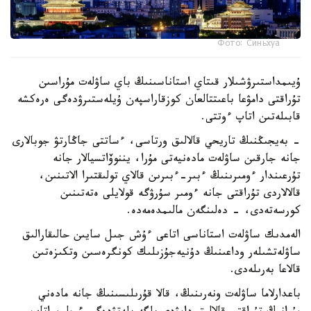
Фото: Синьхуа
ۇيىمداستىرۋشىلار قىتاي استاناسىنىڭ باي ساۋلەت مۇراسىن
تۇراقتى دامۋعا باعىتتالعان كوزقاراسپەن ۇيلەستىرۋدەگى ەرەكشە
قابىلەتىن اتاپ ءوتتى.
- بەيجىڭنىڭ تاريحي قالالىق ورتاسى، ءساتتى جاڭارتۋ جوبالارى
جانە جارقىن ساۋلەت مادەنيەتى مۇرا، يننوۆاتسيالار جانە
تۇرعىندار ءومىرىنىڭ ءبىر-ءبىرىن قالاي تولىقتىرا الاتىنىن،
قالالاردى تۇراقتى جانە ءومىر سۇرۋگە قولايلى ەتەتىنىن
كورسەتەدى، - دەلىنگەن مالىمدەمەدە.
الەمدىك ساۋلەت استاناسى اتاعى ءۇش جىل سايىن حالىقارالىق
ساۋلەتشىلەر وداعىنىڭ دۇنيەجۇزىلىك كونگرەسىن وتكىزەتىن
قالاعا بەرىلەدى.
باعدارلاما ساۋلەت ونەرىنىڭ، قالا قۇرىلىسىنىڭ جانە مادەني