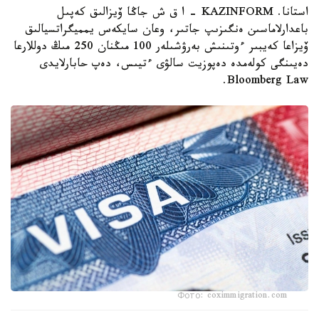
استانا. KAZINFORM – ا ق ش جاڭا ۆيزالىق كەپىل
باعدارلاماسىن ەنگىزىپ جاتىر، وعان سايكەس يمميگراتسيالىق
ۆيزاعا كەيبىر ءوتىنىش بەرۋشىلەر 100 مىڭنان 250 مىڭ دوللارعا
دەيىنگى كولەمدە دەپوزيت سالۋى ءتيىس، دەپ حابارلايدى
Bloomberg Law.
Фото: coximmigration.com