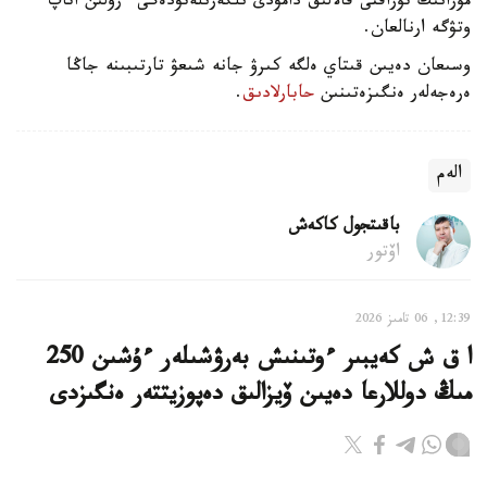
مۇرانىڭ تۇراقتى قالالىق دامۋدى ىلگەرىلەتۋدەگى ءرولىن اتاپ
وتۋگە ارنالعان.
وسىعان دەيىن قىتاي ەلگە كىرۋ جانە شىعۋ تارتىبىنە جاڭا
ەرەجەلەر ەنگىزەتىنىن
حابارلادىق
.
الەم
باقىتجول كاكەش
اۆتور
12:39, 06 تامىز 2026
ا ق ش كەيبىر ءوتىنىش بەرۋشىلەر ءۇشىن 250
مىڭ دوللارعا دەيىن ۆيزالىق دەپوزيتتەر ەنگىزدى