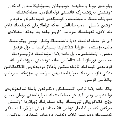
پيلوتتىق جوبا باستاپقىدا دومينيكان رەسپۋبليكاسىنان كەلگەن
ءوتىنىش بەرۋشىلەرگە قاتىستى قولدانىلادى. مەملەكەتتىك
دەپارتامەنتتىڭ مالىمەتىنشە، كونسۋلدىق قىزمەتكەرلەر «قوعام
ءۇشىن ماسىل» دەپ سانالعان جەكە تۇلعالاردان كەپىلدىك تالاپ
ەتە الادى. كەپىلدىك سوماسى ءاربىر جاعدايعا جەكە انىقتالادى.
ا ق ش مەملەكەتتىك دەپارتامەنتىنىڭ وكىلى توممي پيگوتتتىڭ
مالىمدەۋىنشە، «قۇراما شتاتتارىنا يمميگراتسيا - بۇل قۇقىق
ەمەس، ارتىقشىلىق». ول باعدارلاما الەۋمەتتىك قاۋىپسىزدىك
جەلىسىن قورعاۋعا باعىتتالعانىن جانە ءوتىنىش بەرۋشىلەردىڭ
قوعامدىق كومەككە تاۋەلدىلىگىن باعالاۋ ەرەجەلەرىن قاتاڭداتاتىن
ىشكى قاۋىپسىزدىك دەپارتامەنتىمەن بىرلەسىپ جۇزەگە اسىرىلىپ
جاتقانىن قوستى.
جاڭا باعدارلاما ترامپ اكىمشىلىگى ەنگىزگەن باسقا شەكتەۋلەردى
تولىقتىرىپ وتىر. ا ق ش مەملەكەتتىك دەپارتامەنتى بۇعان دەيىن
«ۆ» كاتەگوريالى تۋريستىك جانە ىسكەرلىك ۆيزالارعا ءوتىنىش
بەرگەن كەيبىر ادامدار ءۇشىن 20 مىڭ ا ق ش دوللارىنا دەيىنگى
كەپىلدىك دەپوزيتىن تالاپ ەتەتىن ەرەجەلەر شىعارعان بولاتىن،