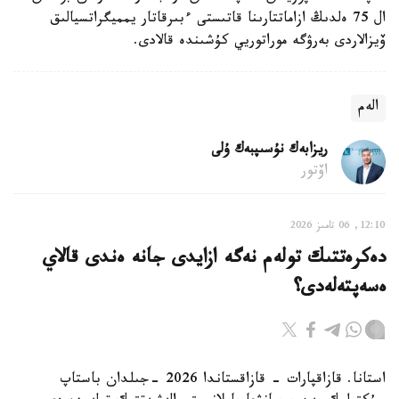
ال 75 ەلدىڭ ازاماتتارىنا قاتىستى ءبىرقاتار يمميگراتسيالىق
ۆيزالاردى بەرۋگە موراتوريي كۇشىندە قالادى.
الەم
ريزابەك نۇسىپبەك ۇلى
اۆتور
12:10, 06 تامىز 2026
دەكرەتتىك تولەم نەگە ازايدى جانە ەندى قالاي
ەسەپتەلەدى؟
استانا. قازاقپارات - قازاقستاندا 2026 -جىلدان باستاپ