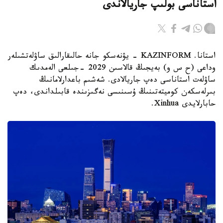
استاناسى بولىپ جاريالاندى
استانا. KAZINFORM - يۋنەسكو جانە حالىقارالىق ساۋلەتشىلەر
وداعى (ح س و) بەيجىڭ قالاسىن 2029 -جىلعى الەمدىك
ساۋلەت استاناسى دەپ جاريالادى. شەشىم باعدارلامانىڭ
بىرلەسكەن كوميتەتىنىڭ ۇسىنىسى نەگىزىندە قابىلداندى، دەپ
حابارلايدى Xinhua.