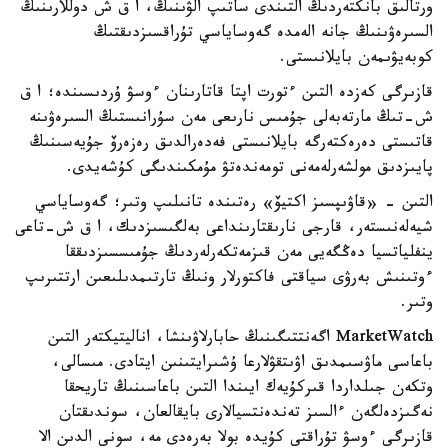
ورتالىق بانكتەردىڭ التىندى ساتىپ الۋىنىڭ، ا ق ش دوللارىنىڭ
السىرەۋىنىڭ جانە الەمدە گەوساياسي تۇراقسىزدىقتىڭ
كوبەيۋىمەن بايلانىستى.
قازىرگى كەزدە التىن ءتورت اپتا قاتارىنان ءوسۋ ۇردىسىندە؛ ا ق
ش-تىڭ مارتەبەلى جۇمىس نارىعى مەن سۇرانىستىڭ السىرەۋىنە
قاتىستى دەرەكتەرگە بايلانىستى فەدەرالدىق رەزەرۆ جۇيەسىنىڭ
پايىزدىق مولشەرلەمەنى تومەندەتۋ مۇمكىندىگى كۇشەيدى.
التىن - «قاۋىپسىز اكتيۆ» رەتىندە تانىلىپ وتىر؛ گەوساياسي
شيەلەنىستەر، قارجى نارىقتارىنداعى بەلگىسىزدىك، ا ق ش-تاعى
ينفلياتسيا دەڭگەيى مەن قىزمەتكەرلەردىڭ جۇمىسسىزدىققا
ءوتىنىش بەرۋى سياقتى فاكتورلار ونىڭ تارتىمدىلىعىن ارتتىرىپ
وتىر.
MarketWatch اگەنتتىگىنىڭ حابارلاۋىنشا، اناليتيكتەر التىن
باعاسى ماۋسىمدىق اۋىتقۋلارعا ۇشىرايتىنىن ايتادى. مىسالى،
وتكەن جىلداردا قىركۇيەك ايىندا التىن باعاسىنىڭ تاريحقا
نەگىزدەلگەن ءالسىز تەندەنتسيالارى بايقالعان، سوندىقتان
قازىرگى ءوسۋ تۇراقتى كۇيدە بولا بەرەدى مە، سونى الدىن الا