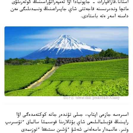
استانا.قازاقپارات - جاپونيادا اۋا تەمپەراتۋراسىنىڭ كوتەرىلۋى
ماتچا وندىرىسىنە قاجەتتى شاي جاپىراعىنىڭ ونىمدىلىگى مەن
دامىنە اسەر ەتە باستادى.
Фото: tawatchai prakobkit/Alamy
اسىرەسە جازعى اپتاپ، جىلى تۇندەر جانە كوكتەمدەگى اۋا
رايىنىڭ قۇبىلمالىلىعى شاي بۇتالارىنا قوسىمشا سالماق ءتۇسىرىپ
وتىر. عالىمدار ماسەلەنى شەشۋ ءۇشىن ىستىققا ءتوزىمدى