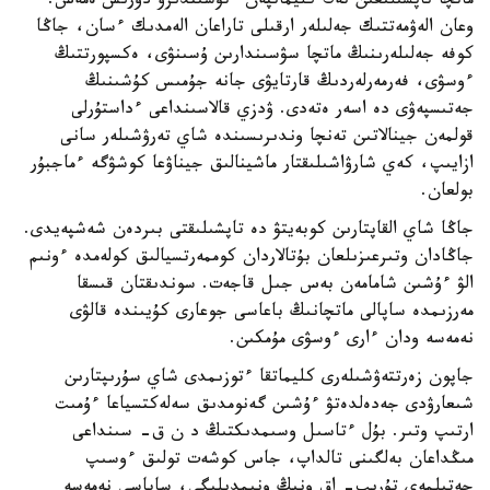
ماتچا تاپشىلىعىن تەك كليماتپەن ءتۇسىندىرۋ دۇرىس ەمەس.
وعان الەۋمەتتىك جەلىلەر ارقىلى تاراعان الەمدىك ءسان، جاڭا
كوفە جەلىلەرىنىڭ ماتچا سۋسىندارىن ۇسىنۋى، ەكسپورتتىڭ
ءوسۋى، فەرمەرلەردىڭ قارتايۋى جانە جۇمىس كۇشىنىڭ
جەتىسپەۋى دە اسەر ەتەدى. ۋدزي قالاسىنداعى ءداستۇرلى
قولمەن جينالاتىن تەنچا وندىرىسىندە شاي تەرۋشىلەر سانى
ازايىپ، كەي شارۋاشىلىقتار ماشينالىق جيناۋعا كوشۋگە ءماجبۇر
بولعان.
جاڭا شاي القاپتارىن كوبەيتۋ دە تاپشىلىقتى بىردەن شەشپەيدى.
جاڭادان وتىرعىزىلعان بۇتالاردان كوممەرتسيالىق كولەمدە ءونىم
الۋ ءۇشىن شامامەن بەس جىل قاجەت. سوندىقتان قىسقا
مەرزىمدە ساپالى ماتچانىڭ باعاسى جوعارى كۇيىندە قالۋى
نەمەسە ودان ءارى ءوسۋى مۇمكىن.
جاپون زەرتتەۋشىلەرى كليماتقا ءتوزىمدى شاي سۇرىپتارىن
شىعارۋدى جەدەلدەتۋ ءۇشىن گەنومدىق سەلەكتسياعا ءۇمىت
ارتىپ وتىر. بۇل ءتاسىل وسىمدىكتىڭ د ن ق- سىنداعى
مىڭداعان بەلگىنى تالداپ، جاس كوشەت تولىق ءوسىپ
جەتىلمەي تۇرىپ- اق ونىڭ ونىمدىلىگى، ساپاسى نەمەسە