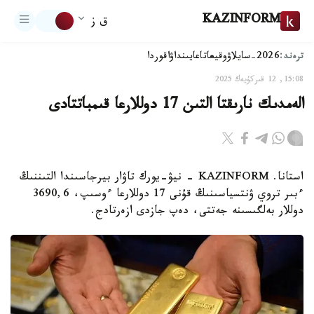
KAZINFORM
ق ز
ترەند:
2026-سايلاۋ
وقيعا
تاعايىنداۋ
اقوردا
15:08, 12 قىركۇيەك 2025
الەمدىك نارىقتا التىن 17 دوللارعا قىمباتتادى
استانا. KAZINFORM - نيۋ-يورك تاۋار بيرجاسىندا التىننىڭ
ءبىر تروي ۋنتسياسىنىڭ قۇنى 17 دوللارعا ءوسىپ، 3690,6
دوللار بەلگىسىنە جەتتى، دەپ جازدى ازەرتادج.