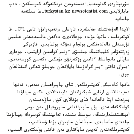
سۇرىپتاردى گەنومدىق ادىستەرمەن ىرىكتەۋگە كىرىسكەن، دەپ
حابارلايدى turkystan.kz newscientist.com-عا سىلتەمە
جاساپ.
الايدا الەۋمەتتىك جەلىلەردە تاراعان «تەمپەراتۋرا تاعى 1°C- قا
كوتەرىلسە، ماتچا مۇلدە جوعالادى» دەگەن مالىمدەمەنى عىلىمي
تۇرعىدان دالەلدەنگەن بولجام دەۋگە بولمايدى. قازىرگى
زەرتتەۋلەر كليماتتىڭ جىلىنۋى ءونىم كولەمىن ازايتىپ، جوعارى
ساپالى ماتچانىڭ ءدامىن وزگەرتۋى مۇمكىن ەكەنىن كورسەتەدى.
ءبىراق ناقتى ءبىر گرادۋسقا بايلانعان جويىلۋ شەگى انىقتالعان
جوق.
ماتچا كادىمگى كەپتىرىلگەن شاي جاپىراعىنان ەمەس، تەنچا
دەپ اتالاتىن ارنايى شيكىزاتتان دايىندالادى. ەگىن جيناۋعا
بىرنەشە اپتا قالعاندا شاي بۇتالارى كۇن ساۋلەسىنەن
كولەڭكەلەنەدى. بۇل جاپىراقتاعى حلوروفيلل مەن بوس
امينقىشقىلدارىنىڭ، سونىڭ ىشىندە تەانيننىڭ كوبىرەك جينالۋىنا
جاعداي جاسايدى. جينالعان جاپىراق بۋعا ۇستالىپ،
كەپتىرىلگەننەن كەيىن ساباقتارى مەن قاتتى بولىكتەرى الىنىپ،