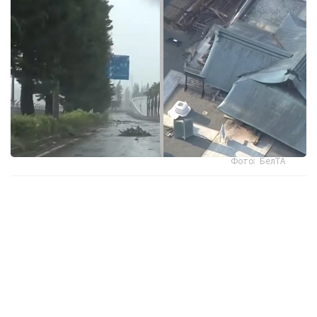
Фото: БелТА
ەلدىڭ وڭتۇستىگىندەگى ارالداردا دۇكەندەر مەن كاسىپورىندار
جابىلىپ، 9 اۆتوكولىك زاۋىتى جۇمىسىن ۋاقىتشا توقتاتتى، دەپ
حابارلايدى «مير 24».
جاپونيا مەتەورولوگيالىق اگەنتتىگىنىڭ مالىمەتىنشە، وكيناۆا
ارالىنىڭ سولتۇستىگىندە جەلدىڭ جىلدامدىعى ساعاتىنا 200
شاقىرىمعا جەتەدى. كوشەلەردە جول بەلگىلەرى مەن اعاش
بۇتاقتارى ۇشىپ جاتىر. كاگوسيما جانە وكيناۆا پرەفەكتۋرالارىندا