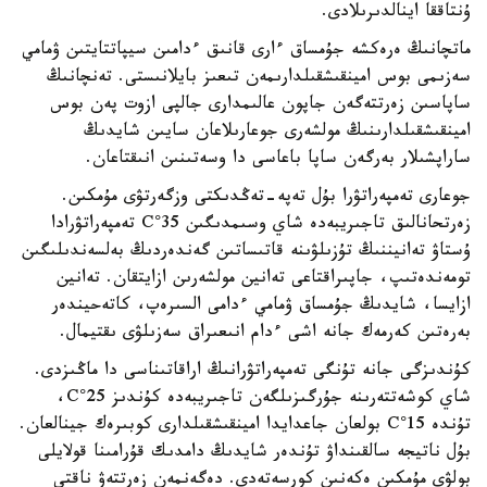
ۇنتاققا اينالدىرىلادى.
ماتچانىڭ ەرەكشە جۇمساق ءارى قانىق ءدامىن سيپاتتايتىن ۋمامي
سەزىمى بوس امينقىشقىلدارىمەن تىعىز بايلانىستى. تەنچانىڭ
ساپاسىن زەرتتەگەن جاپون عالىمدارى جالپى ازوت پەن بوس
امينقىشقىلدارىنىڭ مولشەرى جوعارىلاعان سايىن شايدىڭ
ساراپشىلار بەرگەن ساپا باعاسى دا وسەتىنىن انىقتاعان.
جوعارى تەمپەراتۋرا بۇل تەپە-تەڭدىكتى وزگەرتۋى مۇمكىن.
زەرتحانالىق تاجىريبەدە شاي وسىمدىگىن 35°C تەمپەراتۋرادا
ۇستاۋ تەانيننىڭ تۇزىلۋىنە قاتىساتىن گەندەردىڭ بەلسەندىلىگىن
تومەندەتىپ، جاپىراقتاعى تەانين مولشەرىن ازايتقان. تەانين
ازايسا، شايدىڭ جۇمساق ۋمامي ءدامى السىرەپ، كاتەحيندەر
بەرەتىن كەرمەك جانە اشى ءدام انىعىراق سەزىلۋى ىقتيمال.
كۇندىزگى جانە تۇنگى تەمپەراتۋرانىڭ اراقاتىناسى دا ماڭىزدى.
شاي كوشەتتەرىنە جۇرگىزىلگەن تاجىريبەدە كۇندىز 25°C،
تۇندە 15°C بولعان جاعدايدا امينقىشقىلدارى كوبىرەك جينالعان.
بۇل ناتيجە سالقىنداۋ تۇندەر شايدىڭ دامدىك قۇرامىنا قولايلى
بولۋى مۇمكىن ەكەنىن كورسەتەدى. دەگەنمەن زەرتتەۋ ناقتى