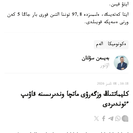
ايتۋ قيىن.
ايتا كەتەيىك، ەلىمىزدە 97,8 توننا التىن قورى بار جاڭا 5 كەن
ورنى ەسەپكە قويىلدى.
ەكونوميكا
الەم
بەيسەن سۇلتان
اۆتور
16:18, 08 تامىز 2026
كليماتتىڭ وزگەرۋى ماتچا وندىرىسىنە قاۋىپ
ءتوندىردى