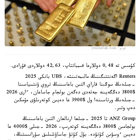
فوتو: yenisafak.com
كۇمىس تە 0,48 دوللارعا قىمباتتاپ، 42,63 دوللاردى قۇرادى.
Reuters اگەنتتىگىنىڭ مالىمەتىنشە، UBS بانكى 2025
-جىلدىڭ سوڭىنا قاراي التىن باعاسىنىڭ تروي ۋنتسياسىنا
$3800 دەڭگەيىنە جەتەدى دەگەن بولجام جاساعان، ءارى 2026
-جىلدىڭ ورتاسىندا ول $3900 عا دەيىن كوتەرىلۋى مۇمكىن
دەپ وتىر.
ANZ Group تا 2025 -جىلعا ارنالعان التىن باعاسىنىڭ
بولجامىن $3800 دەڭگەيىنە كوتەرىپ، 2026 -جىلى $4000 عا
دەيىن ءوسۋىن كۇتۋدە. بۇل كۇتۋ جاساۋشىلىق سۇرانىستىڭ،