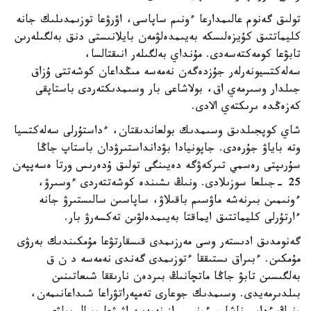
تولىق گەنوم عالىمدارعا ءونىم ساپاسى، اۋرۋعا توزىمدىلىك جانە
كليماتتىق كۇيزەلىسكە بەيىمدەلۋمەن بايلانىستى دنق بەلگىلەرىن
تابۋعا كومەكتەسەدى. مۇنداي بەلگىلەر انىقتالسا،
سەلەكتسيونەرلەر جۇزدەگەن نەمەسە مىڭداعان كوشەتتى ۇزاق
جىلدار وسىرمەي اق، بولاشاعى بار وسىمدىكتەردى باستاپقى
كەزەڭدە ىرىكتەي الادى.
شاي كوپجىلدىق وسىمدىك بولعاندىقتان، ءداستۇرلى سەلەكتسيا
وتە باياۋ جۇرەدى. جاپونيادا بۋدانداستىرۋدان باستاپ جاڭا
سۇرىپتى رەسمي تىركەۋگە دەيىنگى تولىق ۇدەرىس ورتا ەسەپپەن
25 -جىلعا سوزىلادى. ونىڭ ىشىندە كوشەتتەردى ءوسىرۋ،
ءونىمىن بىرنەشە ماۋسىم باقىلاۋ، ساپاسىن سالىستىرۋ جانە
ءارتۇرلى كليماتتىق ايماقتا بەيىمدەلۋىن تەكسەرۋ بار.
گەنومدىق ادىستەر وسى مەرزىمدى قىسقارتۋعا مۇمكىندىك بەرۋى
مۇمكىن. ءبىراق ىستىققا ءتوزىمدى گەندى نەمەسە د ن ق
بەلگىسىن تابۋ جاڭا ماتچانىڭ بىردەن نارىققا شىعاتىنىن
بىلدىرمەيدى. وسىمدىك جوعارى تەمپەراتۋراعا شىداعانىمەن،