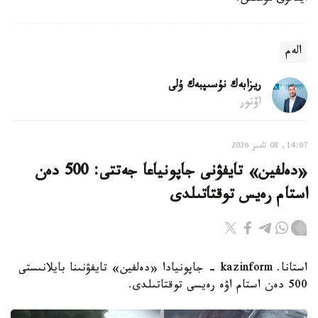
الەم
ريزابەك نۇسىپبەك ۇلى
اۆتور
14:07, 08 تامىز 2026
«دەلفين» تايفۋنى جاپونياعا جەتتى: 500 دەن
استام رەيس توقتاتىلدى
استانا. kazinform - جاپونيادا «دەلفين» تايفۋنىنا بايلانىستى
500 دەن استام اۋە رەيسى توقتاتىلدى.