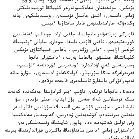
ونىڭ ءدامى ناشار، ءونىمى از نەمەسە اۋرۋعا وسال بولۋى
مۇمكىن. سوندىقتان سەلەكسيونەرلەر كليماتقا توزىمدىلىكتى
ۋمامي دامىمەن، اشىق جاسىل تۇسىمەن، ونىمدىلىكپەن جانە
وڭدەۋگە جارامدىلىقپەن قاتار ساقتاۋعا ءتيىس.
قازىرگى زەرتتەۋلەر ماتچانىڭ جاقىن ارادا جوعالىپ كەتەتىنىن
كورسەتپەيدى. ناقتى قاۋىپ باسقا: جوعارى ساپالى ءونىمنىڭ
كولەمى ازايىپ، ءدامى وزگەرىپ، باعاسى قىمباتتاۋى مۇمكىن.
كليماتتىڭ جىلىنۋى جالعاسا بەرسە، ءداستۇرلى ماتچا
وسىرىلەتىن كەي اۋدانداردا ءوندىرىس كۇردەلەنە ءتۇسىپ،
فەرمەرلەرگە جاڭا سۇرىپتار، كولەڭكەلەۋ ادىستەرى، سۋارۋ جانە
تەمپەراتۋرانى باسقارۋ تاسىلدەرى قاجەت بولادى.
دەمەك، ماتچاعا تونگەن قاۋىپ ءبىر گرادۋسقا جەتكەندە كەنەت
ىسكە قوسىلاتىن شەك ەمەس. بۇل اپتاپ، جىلى تۇندەر، سۋ
تاپشىلىعى، جۇمىس كۇشى مەن الەمدىك سۇرانىس قاتار اسەر
ەتەتىن بىرتىندەپ كۇشەيەتىن ۇدەرىس. گەنومدىق سەلەكتسيا
ونى تولىق شەشپەسە دە، جاپون شايىنىڭ ونىمدىلىگى مەن
ءداستۇرلى ۋمامي ءدامىن ساقتاۋدىڭ ماڭىزدى قۇرالدارىنىڭ بىرىنە
اينالۋى مۇمكىن.