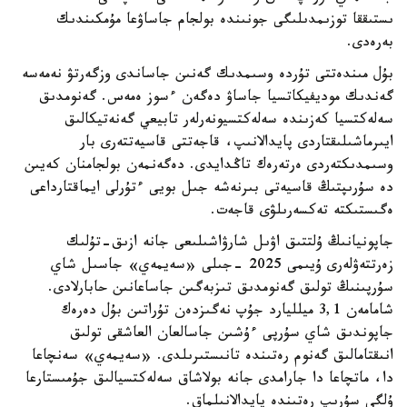
ىستىققا توزىمدىلىگى جونىندە بولجام جاساۋعا مۇمكىندىك
بەرەدى.
بۇل مىندەتتى تۇردە وسىمدىك گەنىن جاساندى وزگەرتۋ نەمەسە
گەندىك موديفيكاتسيا جاساۋ دەگەن ءسوز ەمەس. گەنومدىق
سەلەكتسيا كەزىندە سەلەكتسيونەرلەر تابيعي گەنەتيكالىق
ايىرماشىلىقتاردى پايدالانىپ، قاجەتتى قاسيەتتەرى بار
وسىمدىكتەردى ەرتەرەك تاڭدايدى. دەگەنمەن بولجامنان كەيىن
دە سۇرىپتىڭ قاسيەتى بىرنەشە جىل بويى ءتۇرلى ايماقتارداعى
ەگىستىكتە تەكسەرىلۋى قاجەت.
جاپونيانىڭ ۇلتتىق اۋىل شارۋاشىلىعى جانە ازىق-تۇلىك
زەرتتەۋلەرى ۇيىمى 2025 -جىلى «سەيمەي» جاسىل شاي
سۇرپىنىڭ تولىق گەنومدىق تىزبەگىن جاساعانىن حابارلادى.
شامامەن 3,1 ميلليارد جۇپ نەگىزدەن تۇراتىن بۇل دەرەك
جاپوندىق شاي سۇرپى ءۇشىن جاسالعان العاشقى تولىق
انىقتامالىق گەنوم رەتىندە تانىستىرىلدى. «سەيمەي» سەنچاعا
دا، ماتچاعا دا جارامدى جانە بولاشاق سەلەكتسيالىق جۇمىستارعا
ۇلگى سۇرىپ رەتىندە پايدالانىلماق.