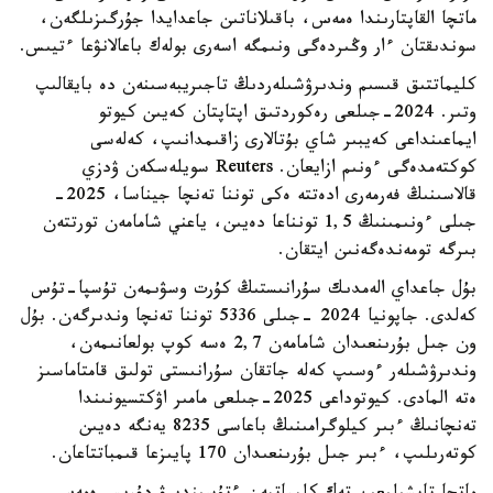
ماتچا القاپتارىندا ەمەس، باقىلاناتىن جاعدايدا جۇرگىزىلگەن،
سوندىقتان ءار وڭىردەگى ونىمگە اسەرى بولەك باعالانۋعا ءتيىس.
كليماتتىق قىسىم وندىرۋشىلەردىڭ تاجىريبەسىنەن دە بايقالىپ
وتىر. 2024-جىلعى رەكوردتىق اپتاپتان كەيىن كيوتو
ايماعىنداعى كەيبىر شاي بۇتالارى زاقىمدانىپ، كەلەسى
كوكتەمدەگى ءونىم ازايعان. Reuters سويلەسكەن ۋدزي
قالاسىنىڭ فەرمەرى ادەتتە ەكى توننا تەنچا جيناسا، 2025-
جىلى ءونىمىنىڭ 1,5 تونناعا دەيىن، ياعني شامامەن تورتتەن
بىرگە تومەندەگەنىن ايتقان.
بۇل جاعداي الەمدىك سۇرانىستىڭ كۇرت وسۋىمەن تۇسپا-تۇس
كەلدى. جاپونيا 2024 -جىلى 5336 توننا تەنچا وندىرگەن. بۇل
ون جىل بۇرىنعىدان شامامەن 2,7 ەسە كوپ بولعانىمەن،
وندىرۋشىلەر ءوسىپ كەلە جاتقان سۇرانىستى تولىق قامتاماسىز
ەتە المادى. كيوتوداعى 2025-جىلعى مامىر اۋكتسيونىندا
تەنچانىڭ ءبىر كيلوگرامىنىڭ باعاسى 8235 يەنگە دەيىن
كوتەرىلىپ، ءبىر جىل بۇرىنعىدان 170 پايىزعا قىمباتتاعان.