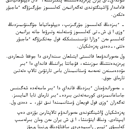
سونداي-اق يران پرەزيدەنتىنىڭ پىكىرىنشە، ءدال ديپلوماتيالىق
قادامدار ۆاشينگتوندى تەگەرانمەن كەلىسسوز جۇرگىزۋگە ءماجبۇر
ەتكەن.
- ءبىزدىڭ كەلىسسوز جۇرگىزىپ، ديپلوماتياعا جۇگىنۋىمىزدىڭ
ءوزى ا ق ش-تى كەلىسسوز ۇستەلىنە وتىرۋعا جانە يرانمەن
كەلىسىم مەن ءوزارا تۇسىنىستىككە قول جەتكىزۋگە ءماجبۇر
ەتتى،-دەدى پەزەشكيان.
ول مەموراندۋمعا قاتىستى ايتىلعان سىنداردى دا جوققا شىعاردى.
پرەزيدەنتتىڭ سوزىنشە، قۇجاتتا يراننىڭ قانداي دا ءبىر
مۇددەسىنەن نەمەسە ۇستانىمىنان باس تارتۋىن تالاپ ەتەتىن
تارماق جوق.
- مەموراندۋمنان ءبىزدىڭ قانداي دا ءبىر ماسەلەدە شەگىنىس
جاساعانىمىزدى كورسەتەتىن بىردە-ءبىر تارماق تابا المايسىز.
تەگەران ءوزى قول قويعان ۇستانىمىندا نىق تۇر، - دەدى ول.
پەزەشكيان ۆاشينگتوندى مەموراندۋم تالاپتارىن بۇزدى دەپ
ايىپتادى. ونىڭ ايتۋىنشا، ا ق ش يران مەن ومان بىرلەسىپ
كەلىسۋى ءتيىس راسىمدەردى ساقتاۋدىڭ ورنىنا ورمۋز