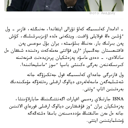
Фото: Анадолу
- ادامدار كەلىسىمگە كەلۋ تۋرالى ايتقاندا، مەنىڭشە، قازىر - ول
ءۇشىن ەڭ قولايلى ۋاقىت. ويتكەنى ەلدە اۋىزبىرشىلىك، كۇش
پەن بىرلىك بار. مەنىڭ بىلۋىمشە، يران بۇل سوعىس پەن
قاقتىعىستان جەڭىمپاز ءارى قۋاتتى مەملەكەت رەتىندە شىققان ەل
سانالادى، - دەدى ماسۋد پەزەشكيان پرەزيدەنت قىزمەتىنە
كىرىسكەننەن بەرگى ەكىنشى باسپا ءسوز ءماسليحاتىندا.
ول قازىرگى جاعداي كەلىسىمگە قول جەتكىزۋگە جانە
شەشىلمەگەن ماسەلەلەردى ديالوگ ارقىلى رەتتەۋگە مۇمكىندىك
بەرەتىنىن اتاپ ءوتتى.
ISNA جارتىلاي رەسمي اقپارات اگەنتتىگىنىڭ حابارلاۋىنشا،
پەزەشكيان يران ءوز قۇقىقتارىن ديالوگ ارقىلى قورعاي الاتىنىن
جانە ەل مەن حالىقتىڭ مۇددەسىنەن باسقا ەشتەڭەگە
ۇمتىلمايتىنىن ايتتى.