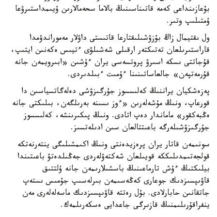
بۇعازىنداعى كەمە قاتىناسىنىڭ بالاما سحەمالارىن ۇيىمداستىرۋعا
ۇمتىلىپ وتىر.
ول ىقتيمال زاڭ بۇزۋشىلىقتارعا قاتىستى داۋلار مەموراندۋمدا
قاراستىرىلعان تەتىكتەر ارقىلى شەشىلۋى ءتيىس ەكەنىن ايتىپ،
قۇجاتتى ىسكە اسىرۋ پروتسەسى يران ءۇشىن «ابىرويمەن جانە
قۇرمەتپەن» جالعاساتىنىنا ءۇمىت ءبىلدىردى.
پەزەشكيان يراننىڭ كەلىسسوز جۇرگىزۋشى دەلەگاتسياسىن دا
قورعاپ، ونىڭ مۇشەلەرىن «ءوز ىسىنە بەرىلگەن، بىلىكتى جانە
ەڭبەكقور» ماماندار دەپ اتادى. ونىڭ پىكىرىنشە، كەلىسسوز
جۇرگىزۋشىلەرگە باعىتتالعان سىن ادىلەتسىز.
سونىمەن قاتار يران پرەزيدەنتى ونىڭ اكىمشىلىگى ينتەرنەتكە
قولجەتىمدىلىككە قويىلعان شەكتەۋلەردى جەڭىلدەتۋ باعىتىندا
بيلىكتىڭ ءۇش تارماعىنىڭ باسشىلارىمەن جانە ۇلتتىق
قاۋىپسىزدىك جوعارى كەڭەسىمەن بىرلەسىپ جۇمىس ىستەپ
جاتقانىن حابارلادى. بۇل رەتتە قاۋىپسىزدىك ماسەلەلەرى مەن
ينفراقۇرىلىمنىڭ قازىرگى جاعدايى ەسكەرىلمەك.