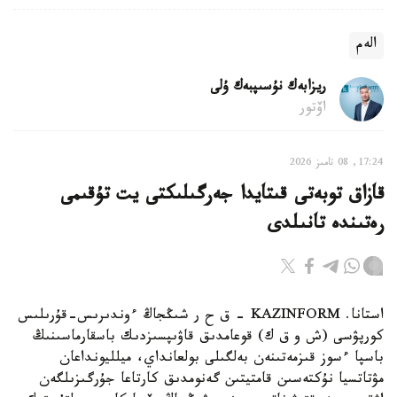
الەم
ريزابەك نۇسىپبەك ۇلى
اۆتور
17:24, 08 تامىز 2026
قازاق توبەتى قىتايدا جەرگىلىكتى يت تۇقىمى
رەتىندە تانىلدى
استانا. KAZINFORM – ق ح ر شىڭجاڭ ءوندىرىس-قۇرىلىس
كورپۋسى (ش و ق ك) قوعامدىق قاۋىپسىزدىك باسقارماسىنىڭ
باسپا ءسوز قىزمەتىنەن بەلگىلى بولعانداي، ميلليونداعان
مۋتاتسيا نۇكتەسىن قامتيتىن گەنومدىق كارتاعا جۇرگىزىلگەن