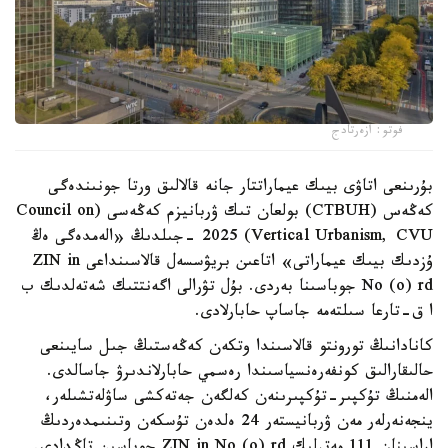
فوتو: ازەرتادج
بۇرىنعى اتاۋى بيىك عيماراتتار جانە قالالىق ورتا جونىندەگى
كەڭەس (CTBUH) بولعان تىك ۋربانيزم كەڭەسى (Council on
Vertical Urbanism, CVU) 2025 -جىلدىڭ «الەمدەگى ەڭ
ۇزدىك بيىك عيماراتى» اتاعىن بريۋسسەل قالاسىنداعى ZIN in
No (o) rd جوباسىنا بەردى. بۇل تۋرالى اگەنتتىك شەتەلدىك ب
ا ق-تارعا سىلتەمە جاساپ حابارلادى.
كانادانىڭ تورونتو قالاسىندا وتكەن كەڭەستىڭ جىل سايىنعى
حالىقارالىق كونفەرەنسياسىندا رەسمي حابارلاندىرۋ جاسالدى.
الەمنىڭ تۇكپىر-تۇكپىرىنەن كەلگەن جەتەكشى ساۋلەتشىلەر،
ينجەنەرلەر مەن ۋربانيستەر 24 ەلدەن تۇسكەن وتىنىمدەردىڭ