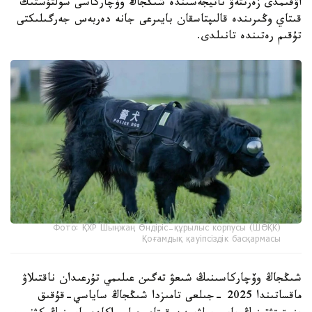
اۋقىمدى زەرتتەۋ ناتيجەسىندە شىڭجاڭ وۆچاركاسى سولتۇستىك
قىتاي وڭىرىندە قالىپتاسقان بايىرعى جانە دەربەس جەرگىلىكتى
تۇقىم رەتىندە تانىلدى.
Фото: ҚХР Шыңжаң Өндіріс-құрылыс корпусы (ШӨҚК)
Қоғамдық қауіпсіздік басқармасы
شىڭجاڭ وۆچاركاسىنىڭ شىعۋ تەگىن عىلىمي تۇرعىدان ناقتىلاۋ
ماقساتىندا 2025 -جىلعى تامىزدا شىڭجاڭ ساياسي-قۇقىق