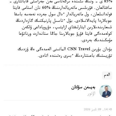
%85 ى - ونىڭ ىشىندە ىرگەتاسى مەن جەراستى قاباتتارى -
ساقتالعان. قۇرىلىس ماتەريالدارىنىڭ %60 نان استامى قايتا
قولدانىلعان، ول ماتەريالدار ءدال سول جەردە نەمەسە باسقا
جوبالاردا پايدالانىلادى. بۇل ءتاسىل پارنيكتىك گازداردىڭ
شىعارىندىلارىن ايتارلىقتاي ازايتىپ، ەۋروپاداعى ۇلكەن
كولەمدەگى قايتا قۇرۋ جوبالارىنا جاڭا ستاندارت ورناتۋعا
مۇمكىندىك بەردى.
بۇدان بۇرىن CNN Travel الماتىنى الەمدەگى ەڭ ۇزدىك
تۋريستىك باعىتتاردىڭ ءبىرى رەتىندە اتادى.
الەم
بەيسەن سۇلتان
اۆتور
14:45, 09 تامىز 2026