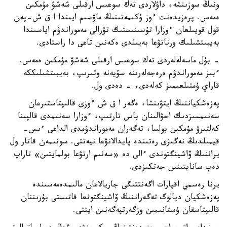
ونىڭ سوزىنشە، داۋلاردى تەك سوعىس ارقىلى شەشۋ مۇمكىن
ەمەس. پرەزيدەنت ءوز ۇكىمەتىنىڭ ماۋسىم ايىندا ا ق ش-پەن
قول قويىلعان ءوزارا تۇسىنىستىك تۋرالى مەموراندۋم اياسىندا
بەيبىتشىلىك ورناتۋعا بەيىلدى ەكەنىن تاعى دا راستادى.
- بۇل ماسەلەلەردى تەك سوعىس ارقىلى شەشۋ مۇمكىن ەمەس.
ءبىز مەموراندۋم ەرەجەلەرىنە سۇيەنە وتىرىپ، بەيبىتشىلىككە
قاراي ۇمتىلعىمىز كەلەدى، - دەدى ول.
پەزەشكياننىڭ ايتۋىنشا، ەگەر ا ق ش ءوزى قالىپتاستىرعان
سەنىمسىزدىك احۋالىنان باس تارتىپ، ءوزارا سەنىمدى قالپىنا
كەلتىرۋ مۇمكىن بولسا، تەگەران مەموراندۋمدى الداعى ءىس-
قيمىلدىڭ نەگىزى رەتىندە پايدالانۋعا نيەتتى. سونىمەن قاتار ول
يراننىڭ ۆاشينگتوندى ءالى دە «سەنىم ارتۋعا بولمايتىن» تاراپ
دەپ سانايتىنىن جەتكىزدى.
يرنا رەسمي اقپارات اگەنتتىگى جاريالاعان مالىمدەمەسىندە
پەزەشكيان ديالوگ تەگەراننىڭ ۆاشينگتونعا قاتىستى بۇرىننان
قالىپتاسقان ۇستانىمىن وزگەرتپەگەنىن ايتتى.