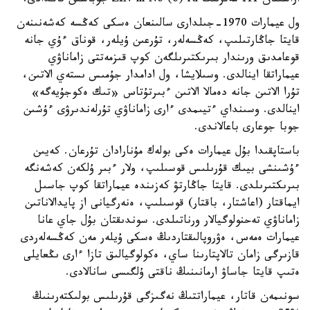
اراسىنان 111 مەترلىك ZIN in No (o) rd جوباسىن تاڭدادى.
ول عيمارات 1970-جىلدارى سالىنعان ەسكى كەڭسە كەشەنىنەن
قايتا جاڭارتىلىپ، كەڭسەلەر، تۇرعىن ۇيلەر، قوناق ءۇي جانە
قوعامدىق ورىندار بىرىكتىرىلگەن كوپ قىزمەتتى زاماناۋي
عيماراتقا اينالدى. وسىلايشا، ول ادامدار جۇمىس ىستەي الاتىن،
تۇرا الاتىن جانە دەمالا الاتىن ءبىرتۇتاس «تىك ەكوجۇيەگە»
اينالدى. وسىنداي ءتيىمدى ءارى زاماناۋي تۇرلەندىرۋى ءۇشىن
جوبا جوعارى باعالاندى.
باستاپقىدا بۇل عيمارات ەكى بولەك مۇنارادان تۇرعان. كەيىن
ءۇشىنشى بيىك قۇرىلىس قوسىلىپ، ولار ءبىر ۇلكەن كەشەنگە
بىرىكتىرىلدى. قايتا جاڭارتۋ كەزىندە عيماراتقا كوپ جاسىل
ايماقتار (اعاشتار، باقتار) قوسىلىپ، ەنەرگيانى از پايدالاناتىن
زاماناۋي تەحنولوگيالار ورناتىلدى. سوندىقتان بۇل جاي عانا
عيمارات ەمەس، ەۋروپالىقتاردىڭ ەسكى ۇيلەر مەن كەڭسەلەردى
قازىرگى زامان تالاپتارىنا ساي، ەكولوگيالىق تازا ءارى ىڭعايلى
ەتىپ قايتا جاساۋ ارمانىنىڭ ناقتى ۇلگىسى سانالادى.
سونىمەن قاتار، عيماراتتىڭ نەگىزگى قۇرىلىس بولىكتەرىنىڭ