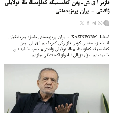
قازىر ا ق ش-پەن كەلىسىمگە كەلۋدىڭ ەڭ قولايلى
ۋاقىتى - يران پرەزيدەنتى
استانا. KAZINFORM - يران پرەزيدەنتى ماسۋد پەزەشكيان
8-تامىز، سەنبى كۇنى قازىرگى كەزەڭدى ا ق ش-پەن
كەلىسىمگە كەلۋدىڭ «ەڭ قولايلى ۋاقىتى» دەپ سانايتىنىن
مالىمدەدى. بۇل تۋرالى انادولۋ اگەنتتىگى جازدى.