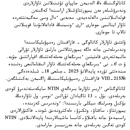
كاتالوگىنىڭ ەڭ الدىمەن جاپپاي تۇتىنىلاتىن تاۋارلاردى
وندىرۋشىلەر مەن يمپورتتاۋشىلار اراسىندا كەڭىنەن
قولدانىلاتىنىن دالەلدەيدى. سەبەبى ءدال وسى سەگمەنتتەردە
تاۋار اينالىمى جوعارى ءارى ءونىمنىڭ قاداعالانۋىنا قويىلاتىن
تالاپ تا جوعارى.
ۇلتتىق تاۋارلار كاتالوگى - قازاقستان رەسپۋبليكاسىندا
وندىرىلەتىن جانە ەلگە يمپورتتالاتىن بارلىق تاۋارلار تۋرالى
مالىمەتتەردى قامتيتىن ءبىرىڭعاي مەملەكەتتىك اقپاراتتىق جۇيە.
ۇ ت ك- نى ءبىرىڭعاي مەملەكەتتىك تاۋار انىقتامالىعى رەتىندە
مىندەتتى تۇردە پايدالانۋ 2025 -جىلعى 18- شىلدەدەگى
№215-VIII قازاقستان رەسپۋبليكاسىنىڭ زاڭىمەن بەكىتىلگەن.
كاتالوگتاعى ءاربىر تاۋارعا بىرەگەي NTIN سايكەستەندىرۋ كودى
بەرىلەدى. بۇل - 13 تاڭبادان تۇراتىن ءنومىر. ول تاۋاردىڭ
بۇكىل ومىرلىك سيكلى بارىسىندا: ءوندىرىس كەزىندە،
يمپورتتاۋ، ساقتاۋ، وتكىزۋ، ەلەكتروندىق شوت- فاكتۋرالاردى
راسىمدەۋ جانە باقىلاۋ-كاسسا ماشينالارىندا پايدالانىلادى. NTIN
كودى تەگىن بەرىلەدى جانە مەرزىمسىز جارامدى.