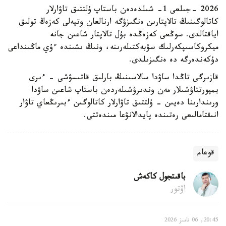
2026 -جىلعى 1- شىلدەدەن باستاپ ۇلتتىق تاۋارلار
كاتالوگىنىڭ تالاپتارىن ەنگىزۋگە ارنالعان وتپەلى كەزەڭ تولىق
اياقتالدى. سوڭعى كەزەڭدە بۇل تالاپتار شاعىن جانە
ميكروكاسىپكەرلىك سۋبەكتىلەرىنە، ونىڭ ىشىندە ءۇي ماڭىنداعى
دۇكەندەرگە دە ەنگىزىلدى.
قازىرگى تاڭدا ساۋدا سالاسىنىڭ بارلىق قاتىسۋشى - ءىرى
يمپورتتاۋشىلار مەن وندىرۋشىلەردەن باستاپ شاعىن ساۋدا
ورىندارىنا دەيىن - ۇلتتىق تاۋارلار كاتالوگىن ءبىرىڭعاي تاۋار
انىقتامالىعى رەتىندە پايدالانۋعا مىندەتتى.
قوعام
باقىتجول كاكەش
اۆتور
20:45, 06 تامىز 2026