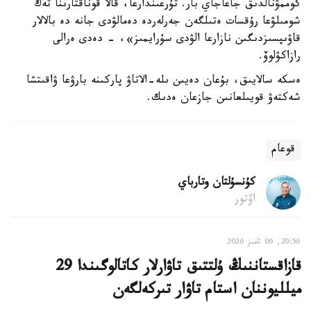
كوممۋنالدىق جاعاجاي بار. تۇرعىندارعا، قالا قوناقتارىنا تەك
شومىلۋعا رۇقسات ەتىلگەن جەرلەردە دەمالۋدى جانە دە بالالار
قاۋىپسىزدىگىن نازارعا الۋدى سۇرايمىز»، - دەدى ەرالى
رازاكۋلوۆ.
ەسكە سالايىق، بۇعان دەيىن ىلە-الاتاۋ پاركىنە بارۋعا ۋاقىتشا
شەكتەۋ قويىلعانىن جازعان ەدىك.
قوعام
كۇنسۇلتان وتارباي
اۆتور
20:56, 06 تامىز 2026
قازاقستاننىڭ ۇلتتىق تاۋارلار كاتالوگىندا 29
ميلليوننان استام تاۋار تىركەلگەن