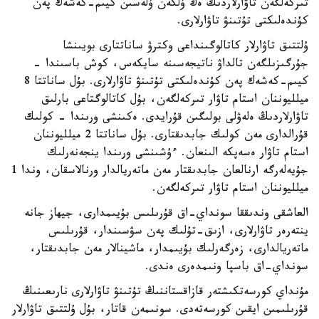
تىركەلگەن تاۋارلاردىڭ ەڭ ۇلكەن ۇلەسىن كيىم-كەشەك پەن
كۇندەلىكتى تۇتىنۋ تاۋارلارى.
ۇلتتىق تاۋارلار كاتالوگىنداعى وكترۋ ساناتتارى بويىنشا
جۇرگىزىلگەن تالداۋ ناتيجەسىنە سايكەس، كوش باسىندا -
كيىم-كەشەك پەن كۇندەلىكتى تۇتىنۋ تاۋارلارى. بۇل ساناتتا 8
ميلليوننان استام تاۋار تىركەلگەن، بۇل كاتالوگتاعى بارلىق
تاۋارلاردىڭ ەلەۋلى بولىگىن قۇرايدى. ەكىنشى ورىندا - كولىك
قۇرالدارى مەن كولىك جابدىقتارى. بۇل ساناتتا 2 ميلليوننان
استام تاۋار ەسەپكە الىنعان. ءۇشىنشى ورىندا ينجەنەرلىك
جۇيەلەرگە ارنالعان جابدىقتار مەن ماتەريالدار ورنالاسقان، وندا 1
ميلليوننان استام تاۋار تىركەلگەن.
العاشقى وندىققا سونداي-اق قۇرىلىس بۇيىمدارى، جيھاز جانە
ينتەرەر تاۋارلارى، ازىق-تۇلىك پەن سۋسىندار، قۇرىلىس
ماتەريالدارى، زەرگەرلىك بۇيىمدار، ماشينالار مەن جابدىقتار،
سونداي-اق باسپا ونىمدەرى ەندى.
مۇنداي كورسەتكىشتەر قازاقستاننىڭ تۇتىنۋ تاۋارلارى نارىعىنىڭ
قۇرىلىمىن ايقىن كورسەتەدى. سونىمەن قاتار، بۇل ۇلتتىق تاۋارلار