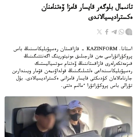
تانىمال بلوگەر قايسار قامزا ۆەتنامنان
ەكستراديسيالاندى
استانا. KAZINFORM - قازاقستان رەسپۋبليكاسىنىڭ باس
پروكۋراتۋراسى مەن قارجىلىق مونيتورينگ اگەنتتىگىنىڭ
قىزمەتكەرلەرى قازاقستاننىڭ ۆەتنام سوتسياليستىك
رەسپۋبليكاسىنداعى ەلشىلىگىنىڭ قولداۋىمەن قۇمار ويىندارىن
جارنامالاعان كۇدىكتى قايسار قامزانى ەكستراديسيالادى. بۇل
تۋرالى باس پروكۋراتۋرا ءمالىم ەتتى.