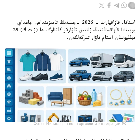
استانا. قازاقپارات - 2026 -جىلدىڭ تامىزىنداعى جاعداي
بويىنشا قازاقستاننىڭ ۇلتتىق تاۋارلار كاتالوگىندا (ۇ ت ك) 29
ميلليوننان استام تاۋار تىركەلگەن.
Фото: Министерство торговли и интеграции РК