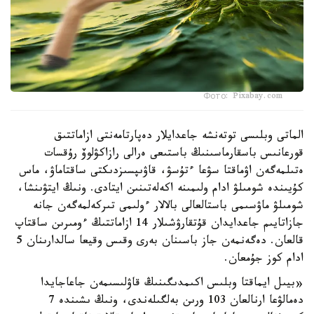
Фото: Pixabay.com
الماتى وبلىسى توتەنشە جاعدايلار دەپارتامەنتى ازاماتتىق
قورعانىس باسقارماسىنىڭ باستىعى ەرالى رازاكۋلوۆ رۇقسات
ەتىلمەگەن اۋماقتا سۋعا ءتۇسۋ، قاۋىپسىزدىكتى ساقتاماۋ، ماس
كۇيىندە شومىلۋ ادام ولىمىنە اكەلەتىنىن ايتادى. ونىڭ ايتۋىنشا،
شومىلۋ ماۋسىمى باستالعالى بالالار ءولىمى تىركەلمەگەن جانە
جازاتايىم جاعدايدان قۇتقارۋشىلار 14 ازاماتتىڭ ءومىرىن ساقتاپ
قالعان. دەگەنمەن جاز باسىنان بەرى وقىس وقيعا سالدارىنان 5
ادام كوز جۇمعان.
«بيىل ايماقتا وبلىس اكىمدىگىنىڭ قاۋلىسىمەن جاعاجايدا
دەمالۋعا ارنالعان 103 ورىن بەلگىلەندى، ونىڭ ىشىندە 7