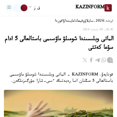
KAZINFORM
ق ز
ترەند:
2026-سايلاۋ
وقيعا
تاعايىنداۋ
اقوردا
20:30, 09 شىلدە 2024
الماتى وبلىسىندا شومىلۋ ماۋسىمى باستالعالى 5 ادام
سۋعا كەتتى
قونايەۆ. KAZINFORM - الماتى وبلىسىندا شومىلۋ ماۋسىمى
باستالعالى 5 مىڭنان اسا رەيدتىك ءىس-شارا جۇرگىزىلگەن.