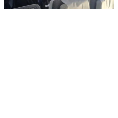
Видеодан алынған кадр
تەرگەپ-تەكسەرۋ ورگانىنىڭ نۇسقاسى بويىنشا 2025 -جىلعى
قاڭتاردا ول الەۋمەتتىك جەلىلەر مەن مەسسەندجەرلەردەگى
اۋقىمدى اۋديتوريانى پايدالانا وتىرىپ، سىياقى ءۇشىن زاڭسىز
ينتەرنەت-كازينو جارناماسىن ورنالاستىرعان جانە قازاقستان
ازاماتتارىن قۇمار ويىندارىنا قاتىسۋعا تارتقان.