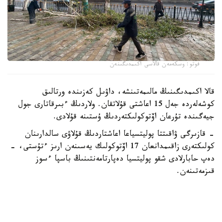
فوتو: وسكەمەن قالاسى اكىمدىگىنەن
قالا اكىمدىگىنىڭ مالىمەتىنشە، داۋىل كەزىندە ورتالىق
كوشەلەردە جەل 15 اعاشتى قۇلاتقان. ولاردىڭ ءبىرقاتارى جول
جيەگىندە تۇرعان اۆتوكولىكتەردىڭ ۇستىنە قۇلادى.
- قازىرگى ۋاقىتتا پوليتسياعا اعاشتاردىڭ قۇلاۋى سالدارىنان
كولىكتەرى زاقىمدانعان 17 اۆتوكولىك يەسىنەن ارىز ءتۇستى، -
دەپ حابارلادى شقو پوليتسيا دەپارتامەنتىنىڭ باسپا ءسوز
قىزمەتىنەن.
پوليتسياعا ءالى بارلىق زارداپ شەككەن كولىك يەلەرى جۇگىنىپ
ۇلگەرمەگەن بولۋى دا مۇمكىن.