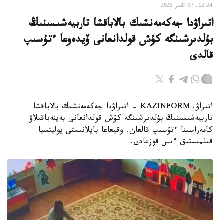
12:24, 07 تامىز 2026
اتىراۋدا جەكەمەنشىك بالاباقشا تاربيەشىسىنىڭ
بۇلدىرشىنگە كۇش قولدانعانى ۆيدەوعا ءتۇسىپ
قالدى
اتىراۋ. KAZINFORM - اتىراۋدا جەكەمەنشىك بالاباقشا
تاربيەشىسىنىڭ بۇلدىرشىنگە كۇش قولدانعانى بەينەباقىلاۋ
كامەراسىنا ءتۇسىپ قالعان. وقيعاعا بايلانىستى پوليتسيا
قىلمىستىق ءىس قوزعادى.