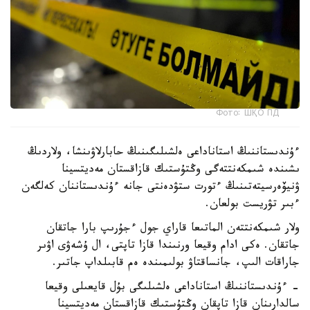
Фото: ШҚО ПД
ءۇندىستاننىڭ استاناداعى ەلشىلىگىنىڭ حابارلاۋىنشا، ولاردىڭ
ىشىندە شىمكەنتتەگى وڭتۇستىك قازاقستان مەديتسينا
ۋنيۆەرسيتەتىنىڭ ءتورت ستۋدەنتى جانە ءۇندىستاننان كەلگەن
ءبىر تۋريست بولعان.
ولار شىمكەنتتەن الماتىعا قاراي جول ءجۇرىپ بارا جاتقان
جاتقان. ەكى ادام وقيعا ورنىندا قازا تاپتى، ال ۇشەۋى اۋىر
جاراقات الىپ، جانساقتاۋ بولىمىندە ەم قابىلداپ جاتىر.
- ءۇندىستاننىڭ استاناداعى ەلشىلىگى بۇل قايعىلى وقيعا
سالدارىنان قازا تاپقان وڭتۇستىك قازاقستان مەديتسينا