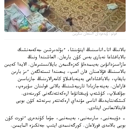
فوتو: ۆيدەودان الىنعان سكرين
بالانىڭ اتا-اناسىنىڭ ايتۋىنشا، ءبۇلدىرشىن جەكەمەنشىك
بالاباقشاعا نەبارى بەس كۇن بارعان. العاشىندا ونىڭ
مازاسىزدانۋىن بەيىمدەلۋ كەزەڭىمەن بايلانىستىرعان. الايدا كەيىن
بالاسىنىڭ قۇلاعىنان قان اعىپ، يىعىندا تىستەلگەن ءىز بارىن
بايقاپ، بالاباقشاداعى بەينەباقىلاۋ كامەرالارىنىڭ جازباسىن
قاراعان. بەينەجازبادا تاربيەشىنىڭ بالانى قولىنان سۇيرەپ،
جۇلقىلاپ، كۇشتەپ ۇيىقتاتۋعا ارەكەتتەنگەنى كورىنەدى.
كىشكەنتايدىڭ اناسى مۇنداي ارەكەتتەر بىرنەشە كۇن بويى
قايتالانعانىن ايتادى.
- دۇيسەنبى، سارسەنبى، بەيسەنبى، جۇما كۇندەرى ءتورت كۇن
بويى بالامدى قورلاعان. كورگەنىمدى ايتىپ جەتكىزە المايمىن.