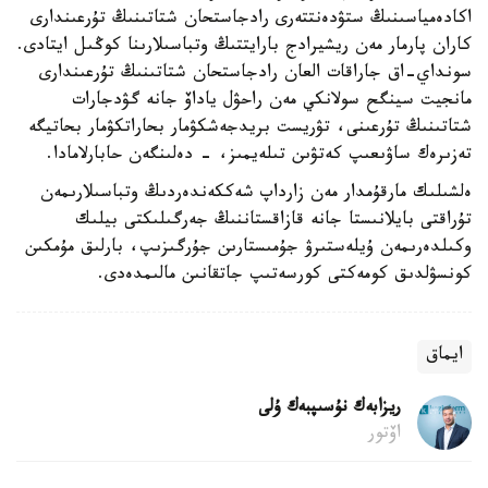
اكادەمياسىنىڭ ستۋدەنتتەرى رادجاستحان شتاتىنىڭ تۇرعىندارى
كاران پارمار مەن ريشيرادج بارايتتىڭ وتباسىلارىنا كوڭىل ايتادى.
سونداي-اق جاراقات العان رادجاستحان شتاتىنىڭ تۇرعىندارى
مانجيت سينگح سولانكي مەن راحۋل ياداۆ جانە گۋدجارات
شتاتىنىڭ تۇرعىنى، تۋريست بريدجەشكۋمار بحاراتكۋمار بحاتيگە
تەزىرەك ساۋىعىپ كەتۋىن تىلەيمىز، - دەلىنگەن حابارلامادا.
ەلشىلىك مارقۇمدار مەن زارداپ شەككەندەردىڭ وتباسىلارىمەن
تۇراقتى بايلانىستا جانە قازاقستاننىڭ جەرگىلىكتى بيلىك
وكىلدەرىمەن ۇيلەستىرۋ جۇمىستارىن جۇرگىزىپ، بارلىق مۇمكىن
كونسۋلدىق كومەكتى كورسەتىپ جاتقانىن مالىمدەدى.
ايماق
ريزابەك نۇسىپبەك ۇلى
اۆتور