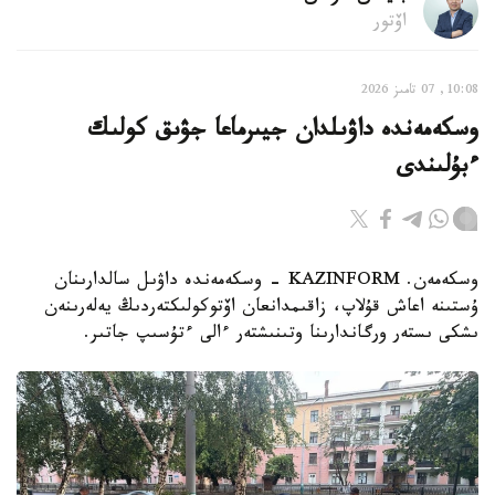
اۆتور
10:08, 07 تامىز 2026
وسكەمەندە داۋىلدان جيىرماعا جۋىق كولىك
ءبۇلىندى
وسكەمەن. KAZINFORM - وسكەمەندە داۋىل سالدارىنان
ۇستىنە اعاش قۇلاپ، زاقىمدانعان اۆتوكولىكتەردىڭ يەلەرىنەن
ىشكى ىستەر ورگاندارىنا وتىنىشتەر ءالى ءتۇسىپ جاتىر.