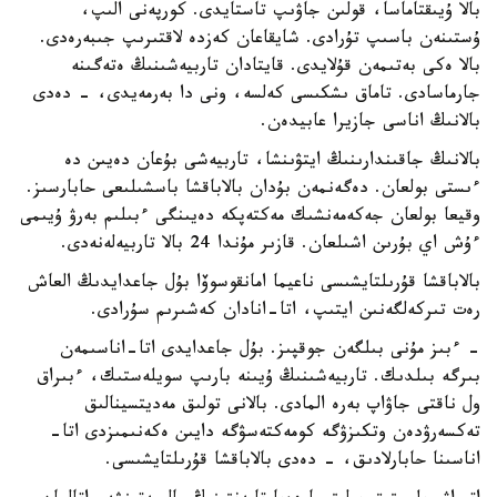
بالا ۇيىقتاماسا، قولىن جاۋىپ تاستايدى. كورپەنى الىپ،
ۇستىنەن باسىپ تۇرادى. شايقاعان كەزدە لاقتىرىپ جىبەرەدى.
بالا ەكى بەتىمەن قۇلايدى. قايتادان تاربيەشىنىڭ ەتەگىنە
جارماسادى. تاماق ىشكىسى كەلسە، ونى دا بەرمەيدى، - دەدى
بالانىڭ اناسى جازيرا عابيدەن.
بالانىڭ جاقىندارىنىڭ ايتۋىنشا، تاربيەشى بۇعان دەيىن دە
ءىستى بولعان. دەگەنمەن بۇدان بالاباقشا باسشىلىعى حابارسىز.
وقيعا بولعان جەكەمەنشىك مەكتەپكە دەيىنگى ءبىلىم بەرۋ ۇيىمى
ءۇش اي بۇرىن اشىلعان. قازىر مۇندا 24 بالا تاربيەلەنەدى.
بالاباقشا قۇرىلتايشىسى ناعيما امانقوسوۆا بۇل جاعدايدىڭ العاش
رەت تىركەلگەنىن ايتىپ، اتا-انادان كەشىرىم سۇرادى.
- ءبىز مۇنى بىلگەن جوقپىز. بۇل جاعدايدى اتا-اناسىمەن
بىرگە بىلدىك. تاربيەشىنىڭ ۇيىنە بارىپ سويلەستىك، ءبىراق
ول ناقتى جاۋاپ بەرە المادى. بالانى تولىق مەديتسينالىق
تەكسەرۋدەن وتكىزۋگە كومەكتەسۋگە دايىن ەكەنىمىزدى اتا-
اناسىنا حابارلادىق، - دەدى بالاباقشا قۇرىلتايشىسى.