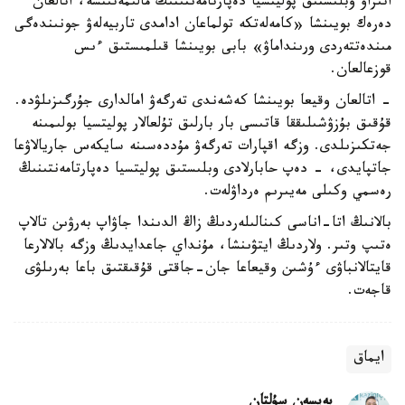
اتىراۋ وبلىستىق پوليتسيا دەپارتامەنتىنىڭ مالىمەتىنشە، اتالعان
دەرەك بويىنشا «كامەلەتكە تولماعان ادامدى تاربيەلەۋ جونىندەگى
مىندەتتەردى ورىنداماۋ» بابى بويىنشا قىلمىستىق ءىس
قوزعالعان.
- اتالعان وقيعا بويىنشا كەشەندى تەرگەۋ امالدارى جۇرگىزىلۋدە.
قۇقىق بۇزۋشىلىققا قاتىسى بار بارلىق تۇلعالار پوليتسيا بولىمىنە
جەتكىزىلدى. وزگە اقپارات تەرگەۋ مۇددەسىنە سايكەس جاريالاۋعا
جاتپايدى، - دەپ حابارلادى وبلىستىق پوليتسيا دەپارتامەنتىنىڭ
رەسمي وكىلى مەيىرىم ەرداۋلەت.
بالانىڭ اتا-اناسى كىنالىلەردىڭ زاڭ الدىندا جاۋاپ بەرۋىن تالاپ
ەتىپ وتىر. ولاردىڭ ايتۋىنشا، مۇنداي جاعدايدىڭ وزگە بالالارعا
قايتالانباۋى ءۇشىن وقيعاعا جان-جاقتى قۇقىقتىق باعا بەرىلۋى
قاجەت.
ايماق
بەيسەن سۇلتان