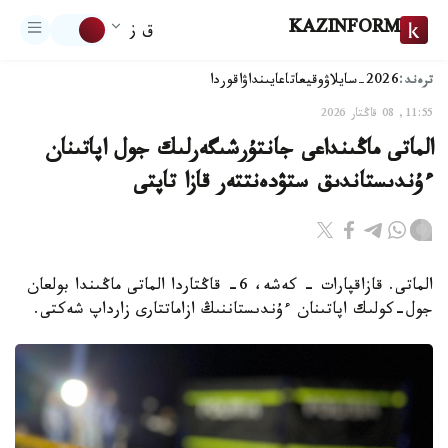
KAZINFORM
ق ز
ترەند:
2026-سايلاۋ
وقيعا
تاعايىنداۋ
اقوردا
11:55, 08 قاڭتار 2026
الماتى ماڭىنداعى جانتۇرشىگەرلىك جول اپاتىنان
ءۇندىستاندىق ستۋدەنتتەر قازا تاپتى
الماتى. قازاقپارات - كەشە، 6- قاڭتاردا الماتى ماڭىندا بولعان
جول-كولىك اپاتىنان ءۇندىستاننىڭ ازاماتتارى زارداپ شەكتى.