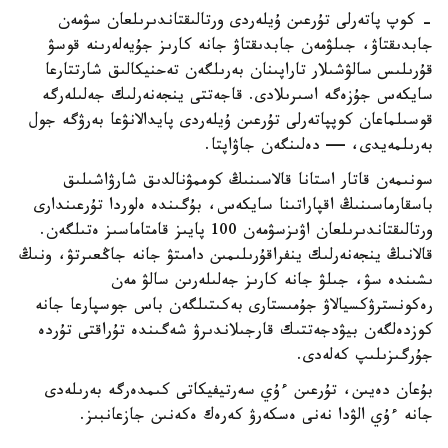
- كوپ پاتەرلى تۇرعىن ۇيلەردى ورتالىقتاندىرىلعان سۋمەن
جابدىقتاۋ، جىلۋمەن جابدىقتاۋ جانە كارىز جۇيەلەرىنە قوسۋ
قۇرىلىس سالۋشىلار تاراپىنان بەرىلگەن تەحنيكالىق شارتتارعا
سايكەس جۇزەگە اسىرىلادى. قاجەتتى ينجەنەرلىك جەلىلەرگە
قوسىلماعان كوپپاتەرلى تۇرعىن ۇيلەردى پايدالانۋعا بەرۋگە جول
بەرىلمەيدى، — دەلىنگەن جاۋاپتا.
سونىمەن قاتار استانا قالاسىنىڭ كوممۋنالدىق شارۋاشىلىق
باسقارماسىنىڭ اقپاراتىنا سايكەس، بۇگىندە ەلوردا تۇرعىندارى
ورتالىقتاندىرىلعان اۋىزسۋمەن 100 پايىز قامتاماسىز ەتىلگەن.
قالانىڭ ينجەنەرلىك ينفراقۇرىلىمىن دامىتۋ جانە جاڭعىرتۋ، ونىڭ
ىشىندە سۋ، جىلۋ جانە كارىز جەلىلەرىن سالۋ مەن
رەكونسترۋكسيالاۋ جۇمىستارى بەكىتىلگەن باس جوسپارعا جانە
كوزدەلگەن بيۋدجەتتىك قارجىلاندىرۋ شەگىندە تۇراقتى تۇردە
جۇرگىزىلىپ كەلەدى.
بۇعان دەيىن، تۇرعىن ءۇي سەرتيفيكاتى كىمدەرگە بەرىلەدى
جانە ءۇي الۋدا نەنى ەسكەرۋ كەرەك ەكەنىن جازعانبىز.