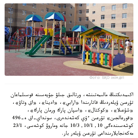
Фото: БҚО әкімдігі
اكىمدىكتىڭ مالىمەتىنشە، ورتالىق جىلۋ جۇيەسىنە قوسىلماعان
تۇرعىن ۇيلەردىڭ قاتارىندا «ارابي»، «ادينا»، «اق وتاۋ»،
«شۇعىلا»، «كوكتال»، «اسپان پارك ورمان پارك»،
«قورعالجىن» تۇرعىن ءۇي كەشەندەرى، سونداي-اق ە-496
كوشەسىندەگى 10, 10/1, 10/3 جانە وماروۆ كوشەسى، 23/1
مەكەنجايلارىنداعى تۇرعىن ۇيلەر بار.