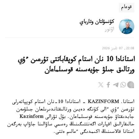
قوعام
كۇنسۇلتان وتارباي
اۆتور
22:08, 07 تامىز 2026
استانادا 10 نان استام كوپقاباتتى تۇرعىن ءۇي
ورتالىق جىلۋ جۇيەسىنە قوسىلماعان
استانا. KAZINFORM - استانادا 10-نان استام كوپپاتەرلى
تۇرعىن ءۇي ءالى كۇنگە دەيىن ورتالىقتاندىرىلعان جىلۋمەن
جابدىقتاۋ جۇيەسىنە قوسىلماعان. بۇل تۋرالى Kazinform
حالىقارالىق اقپارات اگەنتتىگىنىڭ رەسمي ساۋالىنا جاۋاپ بەرگەن
استانا قالاسىنىڭ اكىمدىگى ءمالىم ەتتى.