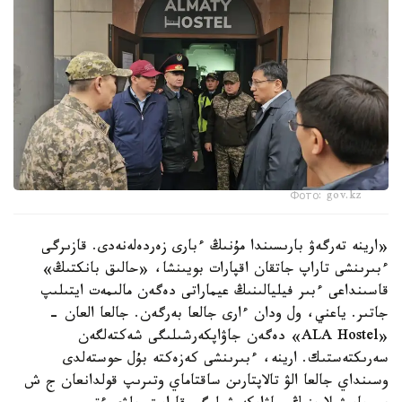
Фото: gov.kz
«ارينە تەرگەۋ بارىسىندا مۇنىڭ ءبارى زەردەلەنەدى. قازىرگى
ءبىرىنشى تاراپ جاتقان اقپارات بويىنشا، «حالىق بانكتىڭ»
قاسىنداعى ءبىر فيليالىنىڭ عيماراتى دەگەن مالىمەت ايتىلىپ
جاتىر. ياعني، ول ودان ءارى جالعا بەرگەن. جالعا العان -
«ALA Hostel» دەگەن جاۋاپكەرشىلىگى شەكتەلگەن
سەرىكتەستىك. ارينە، ءبىرىنشى كەزەكتە بۇل حوستەلدى
وسىنداي جالعا الۋ تالاپتارىن ساقتاماي وتىرىپ قولدانعان ج ش