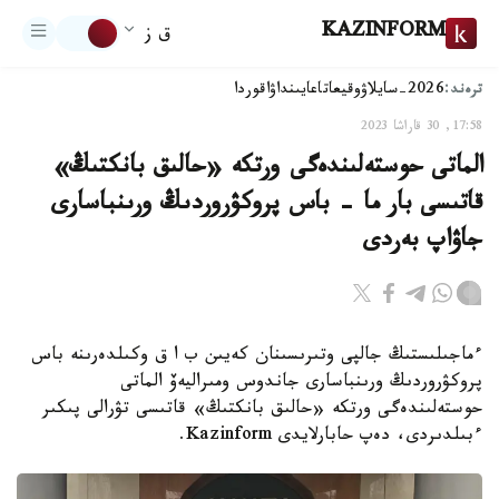
KAZINFORM
ق ز
ترەند:
2026-سايلاۋ
وقيعا
تاعايىنداۋ
اقوردا
17:58, 30 قاراشا 2023
الماتى حوستەلىندەگى ورتكە «حالىق بانكتىڭ»
قاتىسى بار ما - باس پروكۋروردىڭ ورىنباسارى
جاۋاپ بەردى
ءماجىلىستىڭ جالپى وتىرىسىنان كەيىن ب ا ق وكىلدەرىنە باس
پروكۋروردىڭ ورىنباسارى جاندوس ومىراليەۆ الماتى
حوستەلىندەگى ورتكە «حالىق بانكتىڭ» قاتىسى تۋرالى پىكىر
ءبىلدىردى، دەپ حابارلايدى Kazinform.