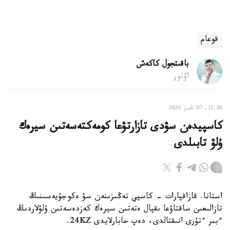
قوعام
باقىتجول كاكەش
اۆتور
21:30, 07 تامىز 2026
كاسپيدەن سۋدى تازارتۋعا كومەكتەسەتىن سيرەك
ۇلۋ تابىلدى
استانا. قازاقپارات - كاسپي تەڭىزىنەن سۋ ەكوجۇيەسىنىڭ
تازالىعىن ساقتاۋعا ىقپال ەتەتىن سيرەك كەزدەسەتىن ۇلۋلاردىڭ
ءبىر ءتۇرى انىقتالدى، دەپ حابارلايدى 24KZ.