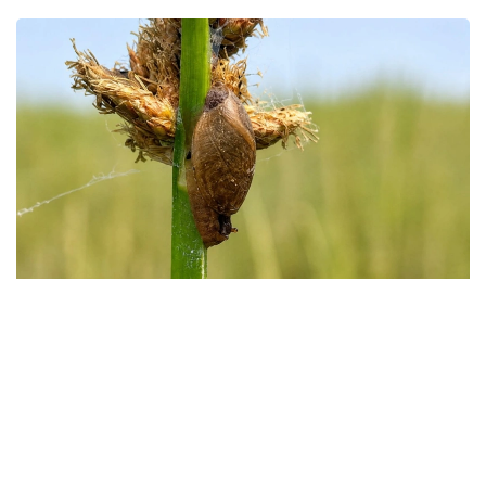
Фото: instagaram/akzhaiyk_oopt
«اقجايىق» مەملەكەتتىك تابيعي رەزەرۆاتىنىڭ ماماندارى جايىق
وزەنى اتىراۋى مەن كاسپي تەڭىزى جاعالاۋىنىڭ بيوالۋانتۇرلىلىگىن
زەرتتەۋ بارىسىندا كاسپيگە عانا ءتان Pyrgohydrobia conica
اتتى ۇلۋ ءتۇرىن انىقتادى.