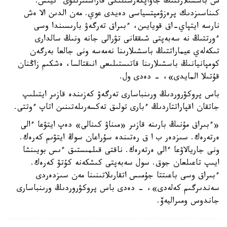
س باسشىلارىنىڭ جاۋاپكەرشىلىگى قاراستىرىلۋى ءتيىس.
كىناسىزدىك پرەزۋمپتسياسى دەيدى عوي. مەن الدىن الا ەش
نارسە ايتپاي-اق قويايىن، ءبىراق تەرگەۋ بارىسىندا وسى
ءورتتىڭ نە سەبەپتى شىققانى تۋرالى جانە ونىڭ سالدارى
تىكەلەي عيماراتتىڭ باسشىلارىنا نەمەسە ونى جالعا بەرگەن
كومپانيانىڭ باسشىلارىنا قاتىستىلىعى انىقتالسا، ەشكىم زاڭنان
قۇتىلا المايدى»، - دەدى ول.
باس پروكۋروردىڭ ورىنباسارى تەرگەۋ كەزىندە قازىر ايتىلىپ
جاتقان اقپاراتتاردىڭ ءبارى تولىق تەكسەرىلەتىنىن اتاپ ءوتتى.
«ءبىراق مۇنىڭ بارىنە قازىر «مىناۋ كىنالى» دەپ ايتۋعا ءالى
ەرتەرەك. سىزدەر ب ا ق رەتىندە سۇراعان سوڭ ايتۋىم كەرەك.
ونى جاريالاۋعا ءالى ەرتەرەك. ناقتى قىلمىستىق ءىس بويىنشا
ايىپ تاعىلعان جوق. سول سەبەپتى كىشكەنە كۇتۋ كەرەك.
ءبىراق وسى باعىتتا جۇمىس اتقارىلاتىنىنا مەن سىزدەردى
سەندىرگىم كەلەدى»، - دەدى باس پروكۋروردىڭ ورىنباسارى
جاندوس ومىراليەۆ.