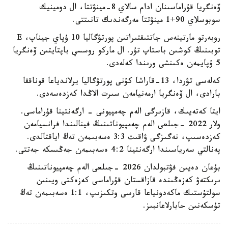
ۆەنگريا قۇراماسىنان ادام سالاي 8-مينۋتتا، ال دومينيك
سوبوسلاي 90+1 مينۋتتا مەرگەندىك تانىتتى.
روبەرتو مارتينەس جاتتىقتىراتىن پورتۋگاليا 10 ۇپاي جيناپ، E
توبىنىڭ كوشىن باستاپ تۇر. ال ماركو روسسي باپتايتىن ۆەنگريا
5 ۇپايمەن ەكىنشى ورىندا كەلەدى.
كەلەسى تۋردا، 13-قاراشا كۇنى پورتۋگاليا يرلاندياعا قوناققا
بارادى، ال ۆەنگريا ارمەنيامەن سىرت الاڭدا كەزدەسەدى.
ايتا كەتەيىك، قازىرگى الەم چەمپيونى - ارگەنتينا قۇراماسى.
ولار 2022 -جىلعى الەم چەمپيوناتىنىڭ فينالىندا فرانسيامەن
كەزدەسىپ، نەگىزگى ۋاقىت 3:3 ەسەبىمەن تەڭ اياقتالدى.
پەنالتي سەرياسىندا ارگەنتينا 4:2 ەسەبىمەن جەڭىسكە جەتتى.
بۇعان دەيىن فۋتبولدان 2026 -جىلعى الەم چەمپيوناتىنىڭ
ىرىكتەۋ كەزەڭىندە قازاقستان قۇراماسى كەزەكتى ويىنىن
سولتۇستىك ماكەدونياعا قارسى وتكىزىپ، 1:1 ەسەبىمەن تەڭ
تۇسكەنىن حابارلاعانبىز.