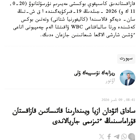
قازاقستاندىق كاسىپقوي بوكسشى مەيىرىم نۇرسۇلتانوۆ (20-0,
11 ك و) 2026 -جىلدىڭ 19-قىركۇيەگىندە ا ق ش-تىڭ
سان- ديەگو قالاسىندا (كاليفورنيا شتاتى) وتەتىن بوكس
كەشىندە ورتا سالماقتاعى WBC ۋاقىتشا الەم چەمپيونى اتاعى
ءۇشىن شارشى الاڭعا شىعاتىنىن جازعان ەدىك.
سپورت
ريزابەك نۇسىپبەك ۇلى
اۆتور
08:41, 09 تامىز 2026
ساداق اتۋدان ازيا ويىندارىنا قاتىساتىن قازاقستان
قۇراماسىنىڭ ءتىزىمى جاريالاندى