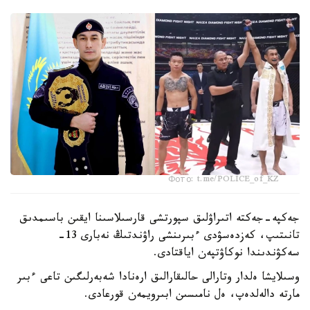
Фото: t.me/POLICE_of_KZ
جەكپە-جەكتە اتىراۋلىق سپورتشى قارسىلاسىنا ايقىن باسىمدىق
تانىتىپ، كەزدەسۋدى ءبىرىنشى راۋندتىڭ نەبارى 13-
سەكۋندىندا نوكاۋتپەن اياقتادى.
وسىلايشا ەلدار وتارالى حالىقارالىق ارەنادا شەبەرلىگىن تاعى ءبىر
مارتە دالەلدەپ، ەل نامىسىن ابىرويمەن قورعادى.