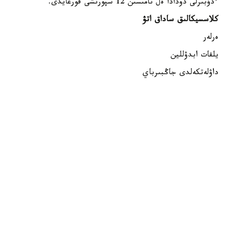
ءدۇبىرلى دودادا ەل نامىسىن 12 سپورتشى قورعايدى.
كلاسسيكالىق ساداق اتۋ
ەرلەر
يلفات ابدۋللين
داۋلەتكەلدى جاڭبىرباي
داستان كارىموۆ
ايەلدەر
الەكساندرا زەمليانوۆا
مەدينا مۇرات
ساميرا جۇماعۇلوۆا
بلوكتىق ساداق اتۋ
ەرلەر
اندرەي تيۋتيۋن