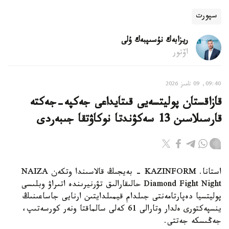
سپورت
ريزابەك نۇسىپبەك ۇلى
اۆتور
09:40, 09 تامىز 2026
قازاقستان پوليتسەيى قىتايداعى جەكپە-جەكتە
قارسىلاسىن 13 سەكۋندتا نوكاۋتقا جىبەردى
استانا. KAZINFORM - بەيجىڭ قالاسىندا وتكەن NAIZA
Diamond Fight Night حالىقارالىق تۋرنيرىندە اتىراۋ وبلىسى
پوليتسيا دەپارتامەنتى جىلدام قيمىلدايتىن ارنايى جاساعىنىڭ
ينسپەكتورى ەلدار وتارالى 61 كەلى سالماقتا ونەر كورسەتىپ،
جەڭىسكە جەتتى.