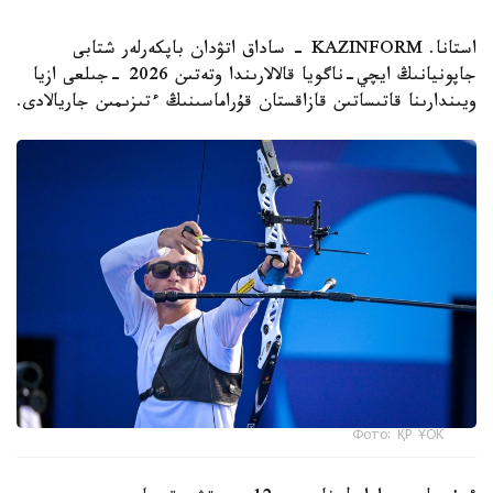
استانا. KAZINFORM - ساداق اتۋدان باپكەرلەر شتابى
جاپونيانىڭ ايچي-ناگويا قالالارىندا وتەتىن 2026 -جىلعى ازيا
ويىندارىنا قاتىساتىن قازاقستان قۇراماسىنىڭ ءتىزىمىن جاريالادى.
Фото: ҚР ҰОК