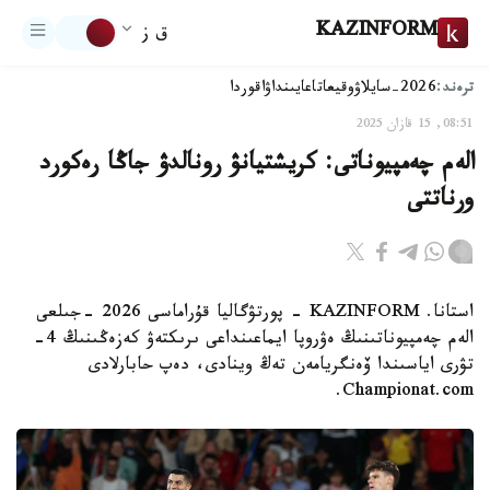
KAZINFORM
ق ز
ترەند:
2026-سايلاۋ
وقيعا
تاعايىنداۋ
اقوردا
08:51, 15 قازان 2025
الەم چەمپيوناتى: كريشتيانۋ رونالدۋ جاڭا رەكورد
ورناتتى
استانا. KAZINFORM - پورتۋگاليا قۇراماسى 2026 -جىلعى
الەم چەمپيوناتىنىڭ ەۋروپا ايماعىنداعى ىرىكتەۋ كەزەڭىنىڭ 4-
تۋرى اياسىندا ۆەنگريامەن تەڭ وينادى، دەپ حابارلادى
Championat.com.