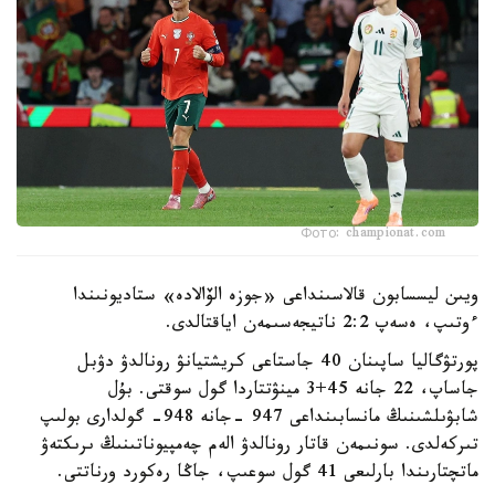
Фото: championat.com
ويىن ليسسابون قالاسىنداعى «جوزە الۆالادە» ستاديونىندا
ءوتىپ، ەسەپ 2:2 ناتيجەسىمەن اياقتالدى.
پورتۋگاليا ساپىنان 40 جاستاعى كريشتيانۋ رونالدۋ دۋبل
جاساپ، 22 جانە 45+3 مينۋتتاردا گول سوقتى. بۇل
شابۋىلشىنىڭ مانسابىنداعى 947 -جانە 948- گولدارى بولىپ
تىركەلدى. سونىمەن قاتار رونالدۋ الەم چەمپيوناتىنىڭ ىرىكتەۋ
ماتچتارىندا بارلىعى 41 گول سوعىپ، جاڭا رەكورد ورناتتى.