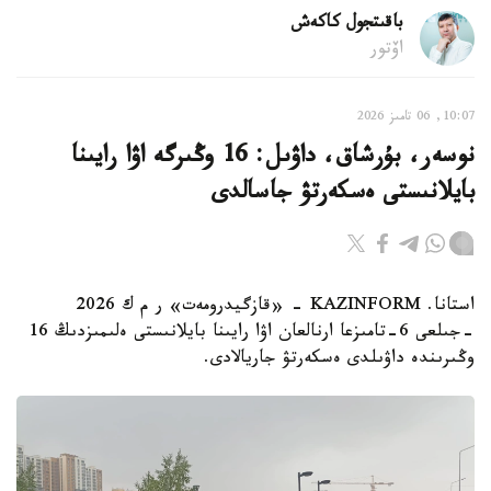
باقىتجول كاكەش
اۆتور
10:07, 06 تامىز 2026
نوسەر، بۇرشاق، داۋىل: 16 وڭىرگە اۋا رايىنا
بايلانىستى ەسكەرتۋ جاسالدى
استانا. KAZINFORM - «قازگيدرومەت» ر م ك 2026
-جىلعى 6-تامىزعا ارنالعان اۋا رايىنا بايلانىستى ەلىمىزدىڭ 16
وڭىرىندە داۋىلدى ەسكەرتۋ جاريالادى.