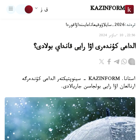
KAZINFORM
ق ز
ترەند:
2026-سايلاۋ
وقيعا
تاعايىنداۋ
اقوردا
22:56, 10 ءساۋىر 2024
الداعى كۇندەرى اۋا رايى قانداي بولادى؟
استانا. KAZINFORM - سينوپتيكتەر الداعى كۇندەرگە
ارنالعان اۋا رايى بولجامىن جاريالادى.