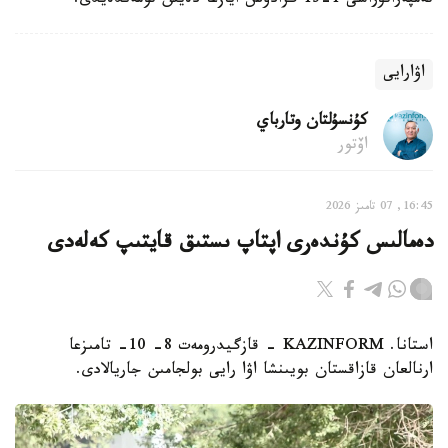
تەمپەراتۋراسى 1-13 گرادۋس ايازعا دەيىن تومەندەيدى.
اۋارايى
كۇنسۇلتان وتارباي
اۆتور
16:45, 07 تامىز 2026
دەمالىس كۇندەرى اپتاپ ىستىق قايتىپ كەلەدى
استانا. KAZINFORM - قازگيدرومەت 8- 10- تامىزعا
ارنالعان قازاقستان بويىنشا اۋا رايى بولجامىن جاريالادى.