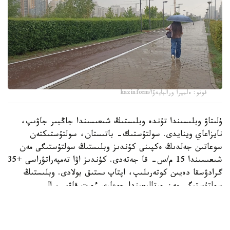
فوتو: ەلميرا ورالبايەۆا/kazinform
ۇلىتاۋ وبلىسىندا تۇندە وبلىستىڭ شىعىسىندا جاڭبىر جاۋىپ،
نايزاعاي وينايدى. سولتۇستىك- باتىستان، سولتۇستىكتەن
سوعاتىن جەلدىڭ ەكپىنى كۇندىز وبلىستىڭ سولتۇستىگى مەن
شىعىسىندا 15 م/س- قا جەتەدى. كۇندىز اۋا تەمپەراتۋراسى +35
گرادۋسقا دەيىن كوتەرىلىپ، اپتاپ ىستىق بولادى. وبلىستىڭ
سولتۇستىگى مەن ورتالىعىندا جوعارى ءورت قاۋپى، ال
وڭتۇستىگى مەن شىعىسىندا توتەنشە ءورت قاۋپى ساقتالادى.
جەزقازعان قالاسىندا دا جوعارى ءورت قاۋپى كۇتىلەدى.