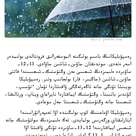
Фото: pexels.com
رەسپۋبليكانىڭ باسىم بولىگىنە اتموسفەرالىق فرونتالدى بولىمدەر
اسەر ەتەدى. سوندىقتان جاۋىن-شاشىن جاۋادى. 11-12-
ساۋىردە ەلىمىزدىڭ شىعىسى مەن وڭتۇستىك-شىعىسىندا قاتتى
جاۋىن-شاشىن (جاڭبىر، قار) بولجانىپ وتىر. رەسپۋبليكا
بويىنشا تۇنگى جانە تاڭەرتەڭگى ۋاقىتتاردا تۇمان ءتۇسىپ،
كۇندىز باتىستا، وڭتۇستىك ايماقتاردا نايزاعاي ويناپ، ورتالىقتا،
شىعىستا جانە وڭتۇستىك-شىعىستا جەل سوعادى.
رەسپۋبليكا اۋماعىنىڭ كوپ بولىگىندە اۋا تەمپەراتۋراسىندا
ايتارلىقتاي وزگەرىس بولمايدى. تەك ەلىمىزدىڭ سولتۇستىك جانە
شىعىس ايماقتارىندا 12-13-ساۋىردە تۇنگى ۋاقىتتا اۋا