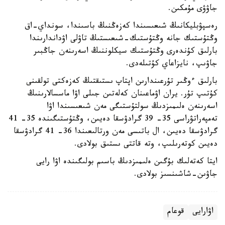
جاۋۋى مۇمكىن.
رەسپۋبليكانىڭ شىعىسىندا كەزەڭنىڭ باسىندا، سونداي-اق
وڭتۇستىك جانە وڭتۇستىك-شىعىستىڭ تاۋلى اۋداندارىندا
بارلىق كۇندەرى وڭتۇستىك سيكلوننىڭ اسەرىنەن جاڭبىر
جاۋىپ، نايزاعاي كۇتىلەدى.
بارلىق ءوڭىر تۇرعىندارىن اپتاپ ىستىقتىڭ كەزەكتى تولقىنى
كۇتىپ تۇر. يران اۋماعىنان كەلەتىن جىلى اۋا ماسسالارىنىڭ
اسەرىنەن ەلىمىزدىڭ سولتۇستىگى مەن شىعىسىندا اۋا
تەمپەراتۋراسى 35- 39 گرادۋسقا دەيىن، وڭتۇستىگىندە 35- 41
گرادۋسقا دەيىن، ال باتىسى مەن ورتالىعىندا 36- 41 گرادۋسقا
دەيىن كوتەرىلىپ، وتە قاتتى ىستىق بولادى.
ايتا كەتەلىك بۇگىن ەلىمىزدىڭ باسىم بولىگىندە اۋا رايى
جاۋىن-شاشىنسىز بولادى.
اۋارايى
قوعام