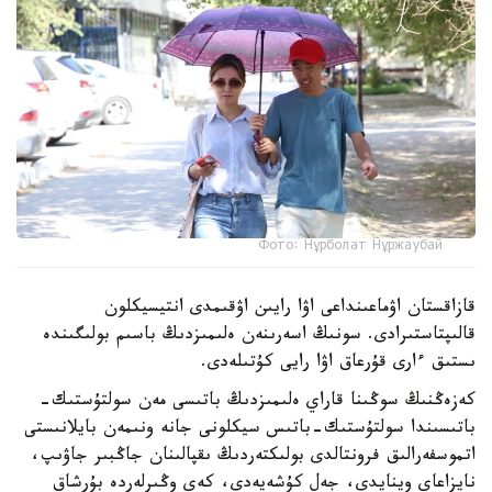
Фото: Нұрболат Нұржаубай
قازاقستان اۋماعىنداعى اۋا رايىن اۋقىمدى انتيسيكلون
قالىپتاستىرادى. سونىڭ اسەرىنەن ەلىمىزدىڭ باسىم بولىگىندە
ىستىق ءارى قۇرعاق اۋا رايى كۇتىلەدى.
كەزەڭنىڭ سوڭىنا قاراي ەلىمىزدىڭ باتىسى مەن سولتۇستىك-
باتىسىندا سولتۇستىك-باتىس سيكلونى جانە ونىمەن بايلانىستى
اتموسفەرالىق فرونتالدى بولىكتەردىڭ ىقپالىنان جاڭبىر جاۋىپ،
نايزاعاي وينايدى، جەل كۇشەيەدى، كەي وڭىرلەردە بۇرشاق