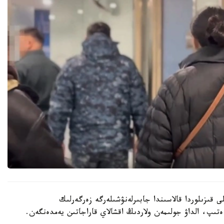
ەكتەرىنە سايكەس، كۇدىكتى 2024 -جىلى قىزىلوردا قالاسىندا جابىرلەنۋشىلەرگە زەرگەرلىك
ەتىپ، الداۋ جولىمەن ولاردىڭ اقشالاي قاراجاتىن يەمدەنگەن.