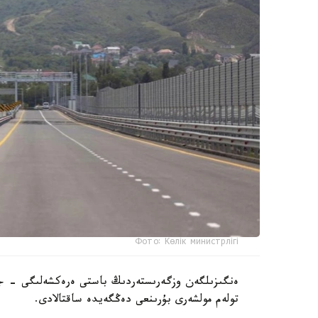
Фото: Көлік министрлігі
ەنگىزىلگەن وزگەرىستەردىڭ باستى ەرەكشەلىگى - جول
تولەم مولشەرى بۇرىنعى دەڭگەيدە ساقتالادى.