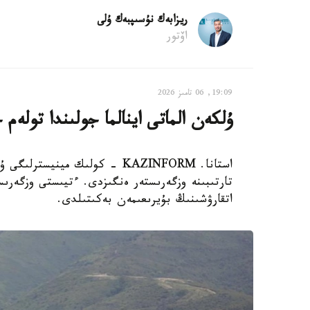
ريزابەك نۇسىپبەك ۇلى
اۆتور
19:09, 06 تامىز 2026
ۇلكەن الماتى اينالما جولىندا تولەم
استانا. KAZINFORM - كولىك مين
تارتىبىنە وزگەرىستەر ەنگىزدى. ءتيىستى وزگەرى
اتقارۋشىنىڭ بۇيرىعىمەن بەكىتىلدى.