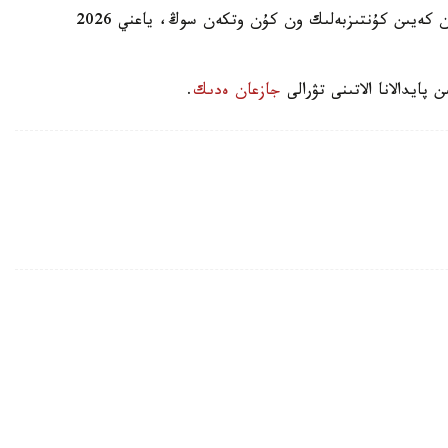
وزگەرىستەر بۇيرىق العاش رەسمي جاريالانعان كۇننەن كەيىن كۇنتىزبەلىك ون كۇن وتكەن سوڭ، ياعني 2026
پايدالانا الاتىنى تۋرالى
جازعان ەدىك
.