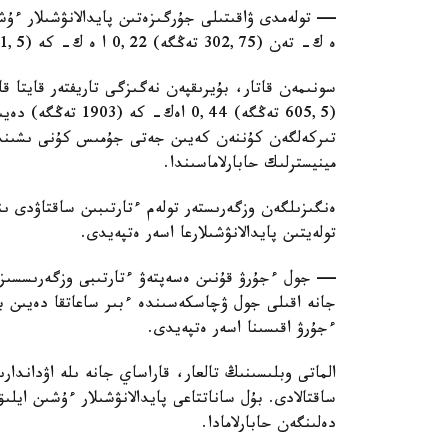
ە ك- تەن (302,75 تەڭگە) 0,22 ا ە ك- كە (951,5 تەڭگە) دەيىنگى مولشەردە ساقتالادى.
(605,5 تەڭگە) 0,44 
تىركەلگەن كۇننەن كەيىن جەتى جۇمىس كۇنى ىشىندە 
مينيسترلىك حابارلاماسىندا.
ەنگىزىلگەن وزگەرىستەر تولەم ءتارتىبىن ساقتاۋدى ىنت
تولەيتىن پايدالانۋشىلارعا اسەر ەتپەيدى.
— جول ءجۇرۋ قۇنىن ەسەپتەۋ ءتارتىبى وزگەرىسسىز قا
جانە اقىلى جول ۋچاسكەسىندە ءبىر ساعاتقا دەيىن ب
ءجۇرۋ اقىسىنا اسەر ەتپەيدى.
الماتى وبلىسىنىڭ تالعار، قاراساي جانە ىلە اۋداندا
ساقتالادى. بۇل ساناتتاعى پايدالانۋشىلار ءۇشىن اي
دەلىنگەن حابارلامادا.