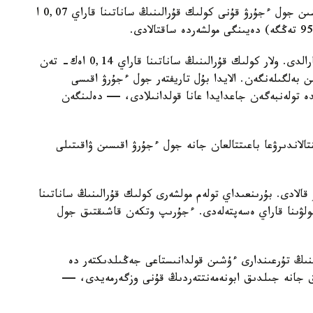
— تولەمدى ۋاقىتىلى جۇرگىزەتىن پايدالانۋشىلار ءۇشىن جول ءجۇرۋ قۇنى كولىك قۇرالىنىڭ ساناتىنا قاراي 0,07 ا
سونىمەن قاتار، بۇيرىقپەن نەگىزگى تاريفتەر قايتا قارالدى. ولار كولىك قۇرالىنىڭ ساناتىنا قاراي 0,14 اەك- تەن
اەك- كە (1903 تەڭگە) دەيىن بەلگىلەنگەن. الايدا بۇل تاريفتەر جول ءجۇرۋ اقىسى
تولەنبەگەن جاعدايدا عانا قولدانىلادى، — دەلىنگەن
الاندىرۋعا باعىتتالعان جانە جول ءجۇرۋ اقىسىن ۋاقىتىلى
لادى. بۇرىنعىداي تولەم مولشەرى كولىك قۇرالىنىڭ ساناتىنا
ولۋىنا قاراي ەسەپتەلەدى. ءجۇرىپ وتكەن قاشىقتىق جول
رىنىڭ تۇرعىندارى ءۇشىن قولدانىستاعى جەڭىلدىكتەر دە
لىق جانە جىلدىق ابونەمەنتتەردىڭ قۇنى وزگەرمەيدى، —