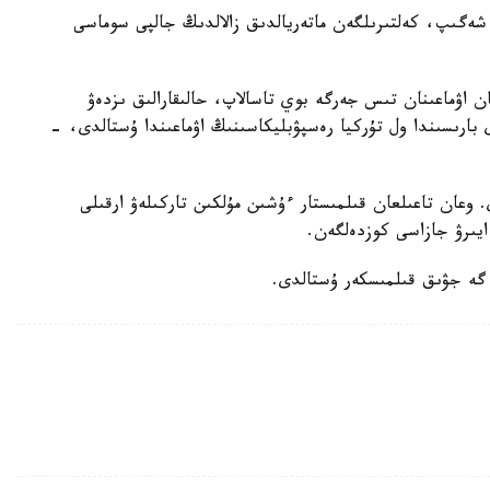
ق ارەكەتتەر سالدارىنان 8 ادام جاپا شەگىپ، كەلتىرىلگەن ماتەريالدىق زالالدىڭ جالپى سوماسى
 اۋماعىنان تىس جەرگە بوي تاسالاپ، حالىقارالىق ىزدەۋ
بارىسىندا ول تۇركيا رەسپۋبليكاسىنىڭ اۋماعىندا ۇستالدى، -
ى. وعان تاعىلعان قىلمىستار ءۇشىن مۇلكىن تاركىلەۋ ارقىلى
يىرۋ جازاسى كوزدەلگەن.