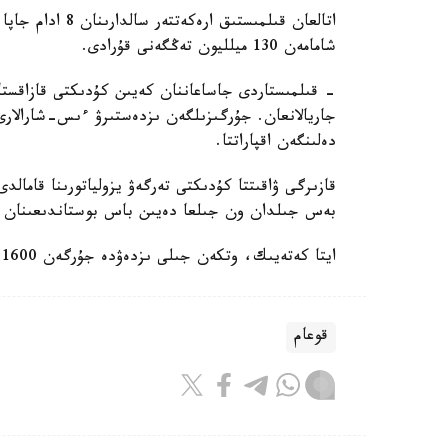
اتالعان قىلمىستى
شامامەن 130 ميلليون تەڭگەنى قۇرادى.
- قىلمىستاردى جاساعاننان كەيىن كۇدىكتى قازاقستان
جاريالانعان. جۇرگىزىلگەن ىزدەستىرۋ ءىس-شارالارى 
دەلىنگەن اقپاراتتا.
قازىرگى ۋاقىتتا كۇدىكتى تەرگەۋ يزولياتورىنا قامالد
بەس جىلدان ون جىلعا دەيىن باس بوستاندىعىنان ا
ايتا كەتەيىك، وتكەن جىلى ىزدەۋدە جۇرگەن 1600 گە جۋىق قىلمىسكەر ۇستالدى.
قوعام