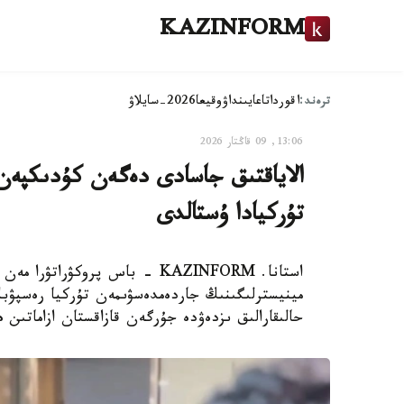
KAZINFORM
ترەند:
اقوردا
تاعايىنداۋ
وقيعا
2026-سايلاۋ
13:06, 09 قاڭتار 2026
الاياقتىق جاسادى دەگەن كۇدىكپەن 
تۇركيادا ۇستالدى
استانا. KAZINFORM - باس پروكۋ
مينيسترلىگىنىڭ جاردەمدەسۋىمەن تۇركيا رەسپۋبل
حالىقارالىق ىزدەۋدە جۇرگەن قازاقستان ازاماتىن ە