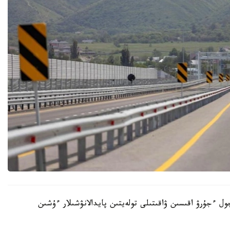
 ءجۇرۋ اقىسىن ۋاقىتىلى تولەيتىن پايدالانۋشىلار ءۇشىن