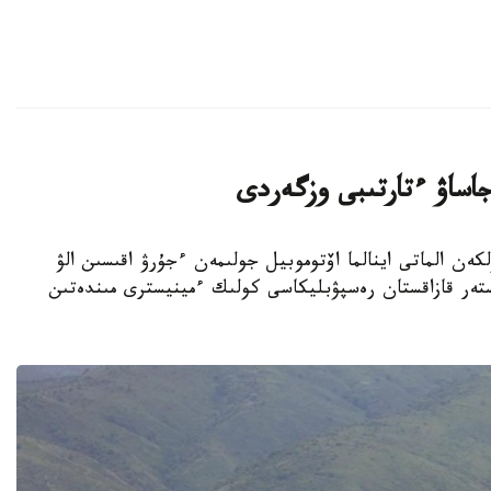
 جاساۋ ءتارتىبى وزگەردى
يسترلىگى ۇلكەن الماتى اينالما اۆتوموبيل جولىمەن ءجۇرۋ اقىسىن الۋ
ستەر قازاقستان رەسپۋبليكاسى كولىك ءمينيسترى مىندەتىن