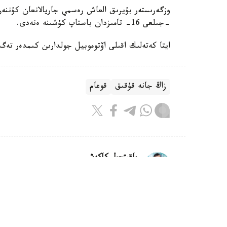
-جىلعى 16- تامىزدان باستاپ كۇشىنە ەنەدى.
ايتا كەتەلىك اقىلى اۆتوموبيل جولدارىن كىمدەر تەگىن 
زاڭ جانە قۇقىق
قوعام
باقىتجول كاكەش
اۆتور
18:44, 06 تامىز 2026