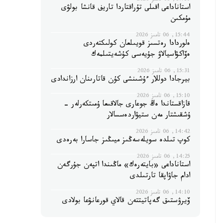
17:10, 06 تامىز 2026
استاناداعى اقىلى تۇراقتاردا تاريف قانشا بولۋى
مۇمكىن
15:44, 06 تامىز 2026
ەلوردادا رەتسىز قويىلعان كولىكتەردى
ەۆاكۋاسيالاۋ جۇيەسى كۇشەيتىلمەك
15:31, 06 تامىز 2026
بيرجادا دوللار ءۇشىنشى كۇن قاتارىنان ارزاندادى
15:10, 06 تامىز 2026
قازاقستاندا ەڭ جوعارى جالاقىعا ۇمىتكەرلەر -
ۇشقىشتار مەن ستيۋاردەسسالار
14:42, 06 تامىز 2026
كوپ تىلدە سويلەسەڭىز ميىڭىز جاسارا بەرەدى
14:25, 06 تامىز 2026
استاناداعى «بايتەرەك» ماڭىندا اتپەن جۇرگەن
ادام جاۋاپقا تارتىلدى
14:10, 06 تامىز 2026
ۆيرۋستىق گەپاتيتتەن قالاي قورعانۋعا بولادى