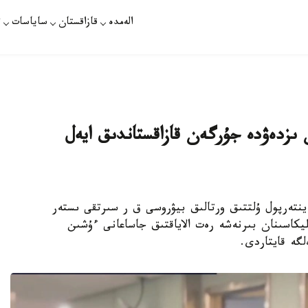
الەمدە
قازاقستان
ساياسات
ت
ىزدەۋدە جۇرگەن قازاقستاندىق ايەل
راتۋرا مەن ينتەرپول ۇلتتىق ورتالىق بيۋروسى ق ر سىرتقى ىستەر
يكاسىنان بىرنەشە رەت الاياقتىق جاساعانى ءۇشىن
لگە قايتاردى.