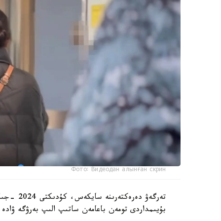
Фото: Видеодан алынған скрин
تەرگەۋ دەر
بۇيىمداردى تومەن باعامەن ساتىپ الىپ بەرۋگە ۋادە 