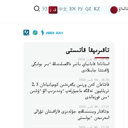
الداۋ
KZ
QZ
РУ
EN
中文
ق ز
ЎЗ
تاقىرىپقا قاتىستى
18:44, 06 تامىز 2026
استانادا قابانباي باتىر داڭعىلىنىڭ ءبىر بولىگى
ۋاقىتشا جابىلادى
18:30, 06 تامىز 2026
قاشاعان كەن ورنىن يگەرەتىن كومپانيادان 2,3
تريلليون تەڭگە ماجبۇرلەپ ءوندىرىپ الۋ ءۇشىن
ءىس قوزعالدى
17:31, 06 تامىز 2026
«تاقتار ويىنىنىڭ» جۇلدىزى قازاقستان تۋرالى
اسەرىمەن ءبولىستى