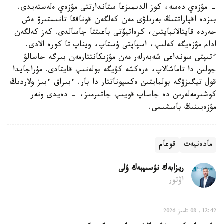
- مۋزەي دەسە، كوز الدىمىزعا ستاندارتتى مۋزەي ەلەستەيدى.
بىزدە اقپاراتتىڭ بەرىلۋى مەن كەلگەن قوناققا تانىستىرۋ ەش
جەردە قايتالانبايتىن، كرەاتيۆتى باعىتتا جاسالدى. كەز كەلگەن
ادام مۋزەيگە كەلىپ، اسپاپتى ۇستاپ، ويناپ تا كورە الادى.
ءتىپتى سونداعى شەبەرلەر مەن مۋزىكانتتارمەن بىرگە جاسالۋ
جولىن دا تاماشالاپ، ەرەكشە كۇيگە بولەنىپ قايتادى. مۇراجايدا
قول تيگىزۋگە بولمايتىن ەكسپوناتتار دا بار. ءبىراق ءبىز ولاردىڭ
كوشىرمەلەرىن دە جاساپ قويىپ جاتىرمىز، - دەيدى ونەر
مۋزەيىنىڭ باسشىسى.
مادەنيەت
قوعام
ريزابەك نۇسىپبەك ۇلى
اۆتور
12:42, 08 تامىز 2026