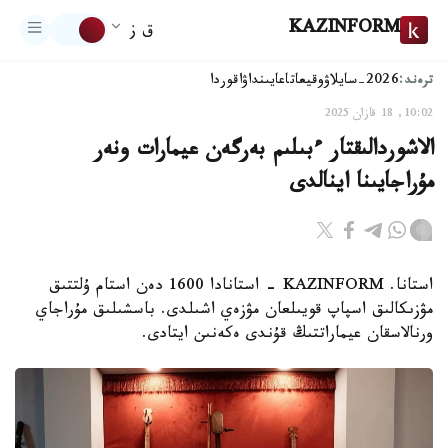
KAZINFORM
ق ز
ترەند:
2026-سايلاۋ
وقيعا
تاعايىنداۋ
اقوردا
10:02, 18 قازان 2025
الاشوردالىقتار ءبىلىم بەرگەن عيمارات ونەر
مۇراجايىنا اينالدى
استانا. KAZINFORM - استانادا 1600 دەن استام ۇلتتىق
مۋزىكالىق اسپاپ قويىلعان مۋزەي اشىلدى. باسشىلىق مۇراجاي
ورنالاسقان عيماراتتىڭ قۇندى ەكەنىن ايتادى.