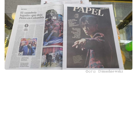
Фото: Dimashnewskz
ەلدەگى ەڭ ءىرى ۇلتتىق گازەتتەردىڭ ءبىرى - El Mundo جاڭا
سانىنىڭ مۇقاباسىنا قازاقستاندىق ءانشىنىڭ سۋرەتىن جاريالاپ،
ونىڭ شىعارماشىلىق جولى مەن حالىقارالىق تانىمالدىعىنا ارنالعان
كولەمدى ماقالا شىعاردى.
ماقالا اۆتورى، جۋرناليست راكەل ر. ينسەرتيس ديماشتىڭ
يسپانياداعى رەسمي فان- كلۋبىنىڭ مۇشەلەرى ماريا حوسە،