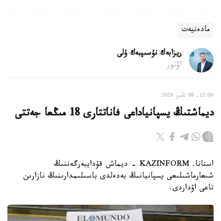
مادەنيەت
ريزابەك نۇسىپبەك ۇلى
اۆتور
12:06, 08 تامىز 2026
ديماشتىڭ يسپانياداعى فاناتتارى 18 مىڭعا جەتتى
استانا. KAZINFORM - ديماش قۇدايبەرگەننىڭ
شىعارماشىلىعى يسپانيانىڭ بەدەلدى باسىلىمدارىنىڭ نازارىن
تاعى اۋداردى.