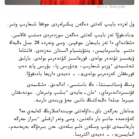
Фото: Kinopark
ول لەزدە بايىپ كەتتى دەگەن پىكىرلەردى جوققا شىعارىپ وتىر.
«بادىقوۆا تەز بايىپ كەتتى دەگەن سوزدەردى ەستىپ قالامىن.
ەشقانداي دا تەز بايىعان جوقپىن. وسى ونەردە 28 جىل ەڭبەك
ەتتىم. جاسىرمايمىن، ينتۋيتسيام الىستان سەزەدى. قانشاما
ۇيقىسىز تۇندەر بولدى. قورعانسىز كۇندەرىم بولدى. بارلىق
شەشىمدى ءوزىم شىعارىپ، «دۇرىس پا، بۇرىس پا» دەپ
قورىققان كەزدەرىم بولدى»، - دەيدى داريعا بادىقوۆا.
ونىڭ ۇستانىمىنشا، ەڭ باستىسى، ادالدىق. ەشكىمدى
قۇنسىزداندىرماي، ءمان-جايدى ءبىلىپ وتىرعان. سوندىقتان
جيىرما جىلدا ەڭبەكتىڭ نانىن جەۋ ورىندى نارسە.
«ماعان بەرگەن باق-داۋلەتتى مويىنداعىلارىڭ كەلمەي مە؟
كەۋدەمدە جانىم بار ەكەنىن، وسى ونەر ارقىلى ءبىراز جەرگە
بارعانىمدى تۋىپ وسكەن ەلىم بىلەدى. مەن بىرەۋگە بەرمەسەم،
المايمىن»، - دەيدى اكتريسا.