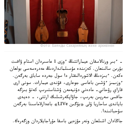
Фото: Баянды Сахарияның жеке архивінен
- ءبىر ورنالاسقان عيماراتتىڭ ءوزى 1 عاسىردان استام ۋاقىت
بۇرىن سالىنعان. كەزىندە مۇسىلمانداردىڭ مەدرەسەسى بولعان
ەكەن. ءبىزدىڭ الاشوردالىقتار دا سول جەردە ساباق بەرگەن.
ءوزىمىز ءۇشىن باعاسى جوعارى، قۇندى عيمارات. سونى ارى
قاراي رۋحاني- مادەني دۇنيەمەن ۇشتاستىرىپ كەتۋ بىزگە
جاقسى سەرپىن بەرىپ، جاۋاپكەرشىلىك ارتتى، - دەيدى
باياندى ساحاريا ۇلى «بۇگىن LIVe» باعدارلاماسىنا بەرگەن
سۇحباتىندا.
جاڭادان اشىلعان ونەر مۋزەيى باسقا مۇراجايلاردان وزگەرەك.