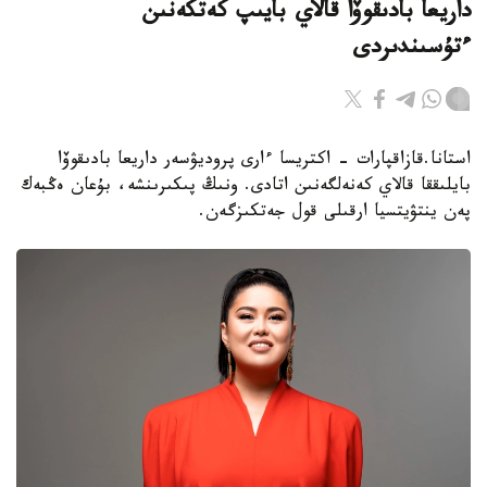
داريعا بادىقوۆا قالاي بايىپ كەتكەنىن
ءتۇسىندىردى
استانا.قازاقپارات - اكتريسا ءارى پروديۋسەر داريعا بادىقوۆا
بايلىققا قالاي كەنەلگەنىن اتادى. ونىڭ پىكىرىنشە، بۇعان ەڭبەك
پەن ينتۋيتسيا ارقىلى قول جەتكىزگەن.