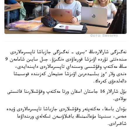
Фото: Euronews
نەگىزگى شارالاردىڭ ءبىرى - نەگىزگى جازباشا تاپسىرمالاردى
مىندەتتى تۇردە اۋىزشا قورعاۋدى ەنگىزۋ. جىل سايىن شامامەن 9
مىڭ مەكتەپ وقۋشىسى وسىنداي تاپسىرمالاردى دايىندايدى،
ەندى ولار ءوز بىلىمدەرىن اۋىزشا ەمتيحان كەزىندە قوسىمشا
دالەلدەۋى كەرەك.
بۇل شارالار 16 جاستان اسقان ورتا مەكتەپ وقۋشىلارىنا قاتىستى
بولادى.
بۇدان باسقا، مەكتەپتەر وقۋشىلاردى جازباشا تاپسىرمالاردى ۇيدە
ەمەس، سىنىپتا مۇعالىمنىڭ باقىلاۋىمەن تىكەلەي ورىنداۋعا
شاقىرادى.