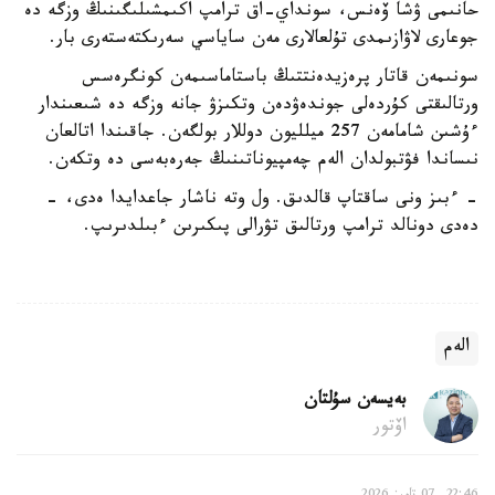
حانىمى ۋشا ۆەنس، سونداي-اق ترامپ اكىمشىلىگىنىڭ وزگە دە
جوعارى لاۋازىمدى تۇلعالارى مەن ساياسي سەرىكتەستەرى بار.
سونىمەن قاتار پرەزيدەنتتىڭ باستاماسىمەن كونگرەسس
ورتالىقتى كۇردەلى جوندەۋدەن وتكىزۋ جانە وزگە دە شىعىندار
ءۇشىن شامامەن 257 ميلليون دوللار بولگەن. جاقىندا اتالعان
نىساندا فۋتبولدان الەم چەمپيوناتىنىڭ جەرەبەسى دە وتكەن.
- ءبىز ونى ساقتاپ قالدىق. ول وتە ناشار جاعدايدا ەدى، -
دەدى دونالد ترامپ ورتالىق تۋرالى پىكىرىن ءبىلدىرىپ.
الەم
بەيسەن سۇلتان
اۆتور