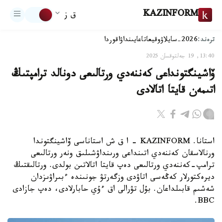
KAZINFORM
ق ز
ترەند:
2026-سايلاۋ
وقيعا
تاعايىنداۋ
اقوردا
13:40, 19 جەلتوقسان 2025
ۆاشينگتونداعى كەننەدي ورتالىعى دونالد ترامپتىڭ
اتىمەن قايتا اتالادى
استانا. KAZINFORM - ا ق ش استاناسى ۆاشينگتوندا
ورنالاسقان كەننەدي اتىنداعى ورىنداۋشىلىق ونەر ورتالىعى
ترامپ-كەننەدي ورتالىعى دەپ قايتا اتالاتىن بولدى. ورتالىقتىڭ
ديرەكتورلار كەڭەسى اتاۋدى وزگەرتۋ جونىندە ءبىراۋىزدان
شەشىم قابىلداعان. بۇل تۋرالى اق ءۇي حابارلادى، دەپ جازادى
BBC.