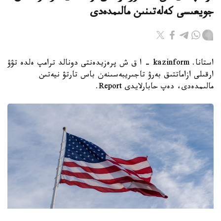
جويعىسى كەلەتىنىن مالىمدەدى
استانا. kazinform - ا ق ش پرەزيدەنتى دونالد ترامپ ەلدە تۋۋ
ارقىلى ازاماتتىق بەرۋ تاجىريبەسىنەن باس تارتۋ نيەتىن
مالىمدەدى، دەپ حابارلايدى Report.