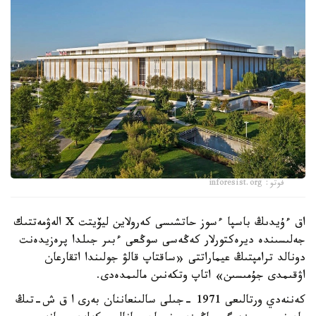
فوتو: inforesist.org
اق ءۇيدىڭ باسپا ءسوز حاتشىسى كەرولاين ليۆيتت X الەۋمەتتىك
جەلىسىندە ديرەكتورلار كەڭەسى سوڭعى ءبىر جىلدا پرەزيدەنت
دونالد ترامپتىڭ عيماراتتى «ساقتاپ قالۋ جولىندا اتقارعان
اۋقىمدى جۇمىسىن» اتاپ وتكەنىن مالىمدەدى.
كەننەدي ورتالىعى 1971 -جىلى سالىنعاننان بەرى ا ق ش-تىڭ