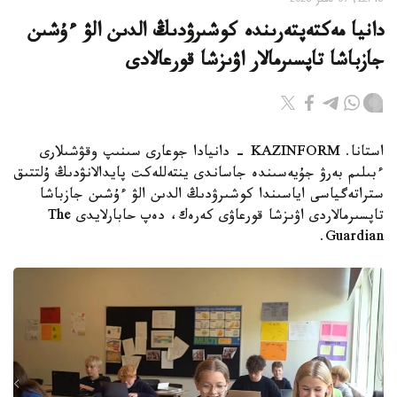
22:46, 07 تامىز 2026
دانيا مەكتەپتەرىندە كوشىرۋدىڭ الدىن الۋ ءۇشىن
جازباشا تاپسىرمالار اۋىزشا قورعالادى
استانا. KAZINFORM - دانيادا جوعارى سىنىپ وقۋشىلارى
ءبىلىم بەرۋ جۇيەسىندە جاساندى ينتەللەكت پايدالانۋدىڭ ۇلتتىق
ستراتەگياسى اياسىندا كوشىرۋدىڭ الدىن الۋ ءۇشىن جازباشا
تاپسىرمالاردى اۋىزشا قورعاۋى كەرەك، دەپ حابارلايدى The
Guardian.