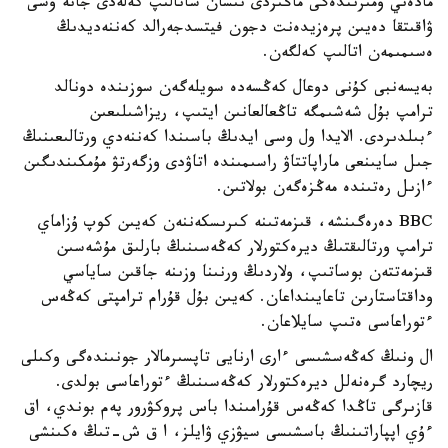
مادەني ومىرىندەگى ماڭىزدى نىسان سانالىپ كەلەدى جانە وسى
ۋاقىتقا دەيىن پرەزيدەنت دجون فيتسدجەرالد كەننەديدىڭ
ەسىمىمەن اتالىپ كەلگەن.
بەيسەنبى كۇنى دوعال كەڭسەدە سويلەگەن سوزىندە دونالد
ترامپ بۇل شەشىمگە تاڭعالعانىن ايتىپ، ريزاشىلىعىن
ءبىلدىردى. الايدا ول وسى ايدىڭ باسىندا كەننەدي ورتالىعىنىڭ
جىل سايىنعى ماراپاتتاۋ راسىمىندە اتاۋدى وزگەرتۋ مۇمكىندىگىن
ءازىل رەتىندە مەڭزەگەن بولاتىن.
BBC دەرەگىنشە، قىزمەتىنە كىرىسكەننەن كەيىن كوپ ۇزاماي
ترامپ ورتالىقتىڭ ديرەكتورلار كەڭەسىنىڭ بارلىق مۇشەسىن
قىزمەتتەن بوساتىپ، ولاردىڭ ورنىنا وزىنە جاقىن ساياسي
وداقتاستارىن تاعايىنداعان. كەيىن بۇل قۇرام ترامپتى كەڭەس
ءتوراعاسى ەتىپ سايلاعان.
ال ونىڭ كەڭەسشىسى ءارى ارنايى تاپسىرمالار جونىندەگى وكىلى
ريچارد گرەنەلل ديرەكتورلار كەڭەسىنىڭ ءتوراعاسى بولدى.
قازىرگى تاڭدا كەڭەس قۇرامىندا باس پروكۋرور پەم بوندي، اق
ءۇي اپپاراتىنىڭ باسشىسى سيۋزي ۋايلز، ا ق ش-تىڭ ەكىنشى