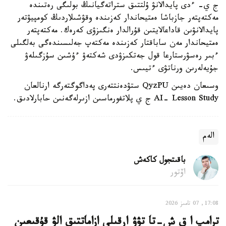
ج ي- ءدى پايدالانۋ ۇلتتىق ستراتەگيانىڭ بولىگى رەتىندە
مەكتەپتەر جازباشا ەمتيحاندار كەزىندە وقۋشىلاردىڭ كومپيۋتەر
پايدالانۋىن قاداعالايتىن قۇرالدار ەنگىزۋى كەرەك. مەكتەپتەر
ەمتيحاندار مەن ساباقتار كەزىندە مەكتەپ جەلىسىندەگى بەلگىلى
ءبىر رەسۋرستارعا قول جەتكىزۋدى شەكتەۋ ءۇشىن سۇزگىلەۋ
جۇيەلەرىن ورناتۋى ءتيىس.
وسىعان دەيىن QyzPU ستۋدەنتتەرى پەداگوگتەرگە ارنالعان
AI- Lesson Study ج ي پلاتفورماسىن ازىرلەگەنىن حابارلادىق.
الەم
باقىتجول كاكەش
اۆتور
17:08, 07 تامىز 2026
ترامپ ا ق ش-تا تۋۋ ارقىلى ازاماتتىق الۋ قۇقىعىن