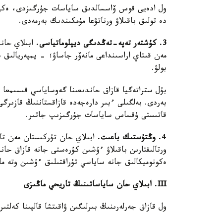
ول ادەيى قوس ۆاسسالدىق ساياسات جۇرگىزدى، ەكى ي
دە تولىق باقىلاۋ ورناتۋعا مۇمكىندىك بەرمەدى.
3. كۇشتەر تەپە-تەڭدىگى ديپلوماتياسى.
ابىلاي حان
مەن قىتاي اراسىنداعى مانەۆر جاساۋ؛ - يمپەريالىق 
بولۋ.
بۇل ستراتەگيا قازاق حاندىعىنا گەوساياسي قىسىمعا ق
بەردى. بەلگىلى ءبىر دارەجەدە قازاقستاننىڭ قازىرگ
قاتىستى ۇقساس ساياسات جۇرگىزىپ جاتىر.
4
. وڭتۇستىك باعىت.
ابىلاي حان تۇركىستان مەن تاشك
ورتالىقتارىن باقىلاۋ ءۇشىن كۇرەستى جانە قازاق حاند
ەكونوميكالىق جانە ساياسي تۇراقتىلىق ءۇشىن وتە م
III. ابىلاي حان ساياساتىنىڭ تاريحي ماڭىزى
ول قازاق جەرلەرىنىڭ بىرلىگىن ۋاقىتشا قالپىنا كەلتىر