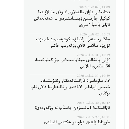
13:09, 02 تامىز 2026
قىتايداعى قازاق مالشىلارى اقبۇلاق جايلاۋىندا
كوكپار جارىسىن ۇيىمداستىردى - شەتەلدەگى
قازاق باسپا ءسوزى
10:57, 02 تامىز 2026
جاڭا رەيستەر، زاماناۋي كوشپەندى: ەلىمىزدە
تۋريزم سالاسى قالاي وزگەرىپ جاتىر
10:39, 31 شىلدە 2026
ءۇش پاتشالىق حيكاياسىنداعى جۋ گىلياڭنىڭ
36 اسكەري ايلاسى
10:39, 30 شىلدە 2026
ادام ساۋداسى: قازاقستاندىقتار وڭتۇستىك-
شىعىس ازياداعى الاياقتىق ورتالىقتارىنا قالاي تاپ
بولادى
07:12, 30 شىلدە 2026
قازاقستاندا 1-تامىزدان باستاپ نە وزگەرەدى؟
16:31, 27 شىلدە 2026
ەلوردادا ۇلتتىق قولونەر مەكتەبى اشىلدى