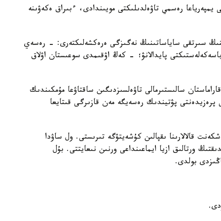
مپەرياعا رەسمي تاۋەلدىلىكتى مويىندادى، ءبىراق ەكەۋىنە
نىڭ سىرتقى ساياساتىنىڭ نەگىزگى ەرەكشەلىكتەرى: - رەسەي
باسەكەلەستىكتى پايدالانۋ؛ - كەڭ اۋقىمدى سوعىستان اۋلاق
اراماستان سالىستىرمالى تاۋەلسىزدىگىن ساقتاۋعا مۇمكىندىك
ى پرەزيدەنتى پۋتيندىك رەسەيگە مەن قازىرگى قىتايعا
ەنت قالالارىنا ىقپالىن كۇشەيتۋگە تىرىستى. ول ساۋدا
ىقتىڭ ورتالىق ازيا ايماعىنداعى ورنىن نىعايتتى. بۇل
اڭىزدى بولدى.
دى.