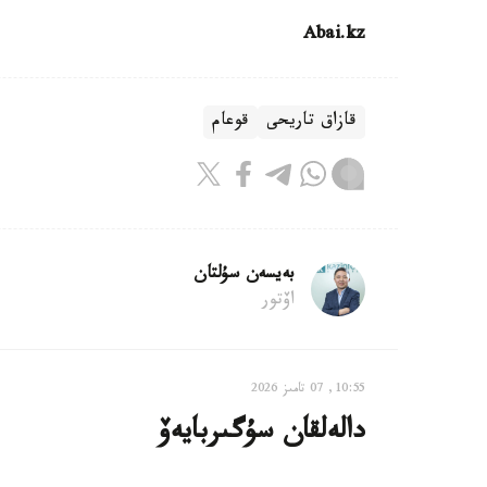
Abai.kz
قازاق تاريحى
قوعام
بەيسەن سۇلتان
اۆتور
10:55, 07 تامىز 2026
دالەلقان سۇگىربايەۆ