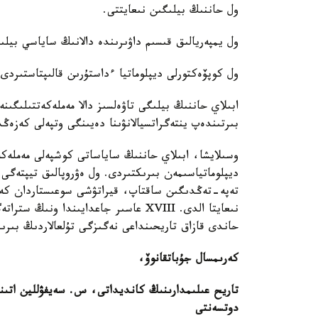
ول حاننىڭ بيلىگىن نىعايتتى.
ول يمپەريالىق قىسىم داۋىرىندە دالانىڭ ساياسي بيل
ول كوپۆەكتورلى ديپلوماتيا ءداستۇرىن قالىپتاستىردى.
بىرتىندەپ ينتەگراتسيالانۋىنا دەيىنگى وتپەلى كەزەڭ
وسىلايشا، ابىلاي حاننىڭ ساياساتى كوشپەلى مەملەك
ديپلوماتياسىمەن بىرىكتىردى. ول ەۋروپالىق تيپتەگى
تەپە-تەڭدىگىن ساقتاپ، قيراتۋشى سوعىستاردان كەيى
نىعايتا الدى. XVIII عاسىر جاعدايىندا
حاندى قازاق تاريحىنداعى نەگىزگى تۇلعالاردىڭ بىرىن
كەرىمسال جۇباتقانوۆ،
تاريح عىلىمدارىنىڭ كانديداتى، س. سەيفۋللين اتىند
دوتسەنتى