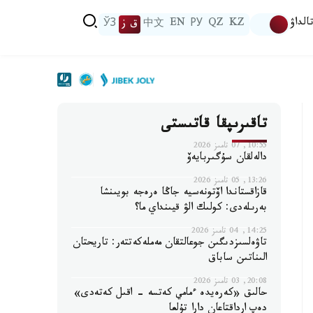
الداۋ
KZ
QZ
РУ
EN
中文
ق ز
ЎЗ
تاقىرىپقا قاتىستى
10:55, 07 تامىز 2026
دالەلقان سۇگىربايەۆ
13:26, 05 تامىز 2026
قازاقستاندا اۆتونەسيە جاڭا ەرەجە بويىنشا
بەرىلەدى: كولىك الۋ قيىنداي ما؟
14:25, 04 تامىز 2026
تاۋەلسىزدىگىن جوعالتقان مەملەكەتتەر: تاريحتان
الىناتىن ساباق
20:08, 03 تامىز 2026
حالىق «كەرەيدە ءمامي كەتسە - اقىل كەتەدى»
دەپ ارداقتاعان دارا تۇلعا