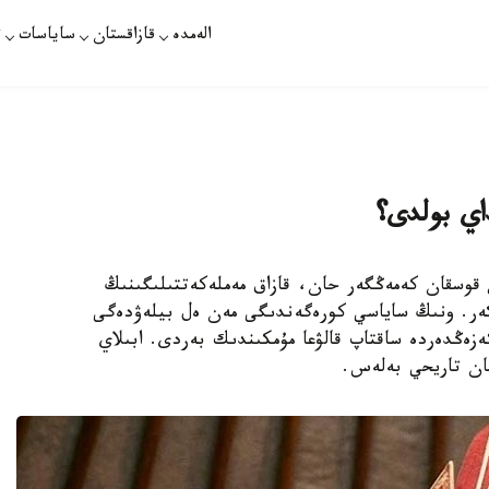
الەمدە
قازاقستان
ساياسات
ت
اي بولدى؟
دىڭ باسىن قوسقان كەمەڭگەر حان، قازاق مەملەكەتتىلىگىنىڭ
تكەر. ونىڭ ساياسي كورەگەندىگى مەن ەل بيلەۋدەگى
ەزەڭدەردە ساقتاپ قالۋعا مۇمكىندىك بەردى. ابىلاي
قان تاريحي بەلەس.