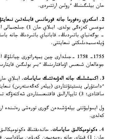
حان بيلىگىنىڭ ءرولىن ارتتىردى.
2. اسكەري رەفورما جانە قورعانىس قابىلەتىن نىعايتۋ.
ۇيلەسىمدىلىكتى نىعايتتى.
1755- 1758 -جىلدارى چين يمپەراتورى چيان
جوعالعان شىعىس اۋماقتارىنىڭ ءبىر بولىگىن قايتارىپ
3. اكىمشىلىك جانە الەۋمەتتىك ساياسات.
ساقتادى؛ 3) تايپاارالىق قاقتىعىستاردى شەكتەۋگە تىرىستى.
ول ابسوليۋتتى بيلەۋشىدەن گورى تورەشى رەتىندە ا
كەلدى.
4
. ەكونوميكالىق ساياسات.
حاندىقتىڭ ەكونوميكالىق 