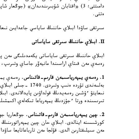
دامىتتى؛ 3) «اقتابان شۇبىرىندىدان» (جوڭعار
ەتتى.
سىرتقى ساۋدا ابىلاي حاننىڭ ساياسي جاعدايىن نىعايت
II. ابىلاي حاننىڭ سىرتقى ساياساتى
ابىلاي حاننىڭ سىرتقى ساياساتى يكەمدىلىگى مەن پر
رەسەي مەن قىتاي اراسىندا مانيەۆر جاساي وتىرىپ، ك
1. رەسەي يمپەرياسىمەن قارىم-قاتىناس.
رەسەي يمپە
بەلسەندى تۇردە ەنىپ 
نىعايتۋ ءۇشىن رەسەيدىڭ قولداۋىن پايدالاندى. ابى
تىرىسىندە ورتا ءجۇزدىڭ يمپەرياعا تىكەلەي اكىمشىل
2. چين يمپەرياسىمەن قارىم-قاتىناس.
جوڭعاريا جوي
كورشىسىنە اينالدى. ابىلاي حان چين يمپەراتورىنىڭ 
مەن سىيلىقتارىن الدى. قۇلجا مەن تارباعاتايعا ساۋدا