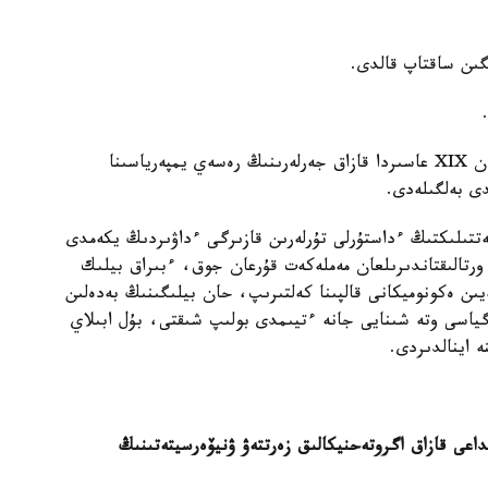
ىگىن ساقتاپ قالدى.
ابىلاي حاننىڭ بيلىگى تاۋەلسىز دالا مەملەكەتتىلىگىنەن XIX عاسىردا قازاق جەرلەرىنىڭ رەسەي يمپەرياسىنا
دى بەلگىلەدى.
ەتتىلىكتىڭ ءداستۇرلى تۇرلەرىن قازىرگى ءداۋىردىڭ يكەمدى
 ورتالىقتاندىرىلعان مەملەكەت قۇرعان جوق، ءبىراق بيلىك
ن ەكونوميكانى قالپىنا كەلتىرىپ، حان بيلىگىنىڭ بەدەلىن
 ونىڭ ستراتەگياسى وتە شىنايى جانە ءتيىمدى بولىپ شىقتى، بۇل ابىلاي
ە اينالدىردى.
اعى قازاق اگروتەحنيكالىق زەرتتەۋ ۋنيۆەرسيتەتىنىڭ