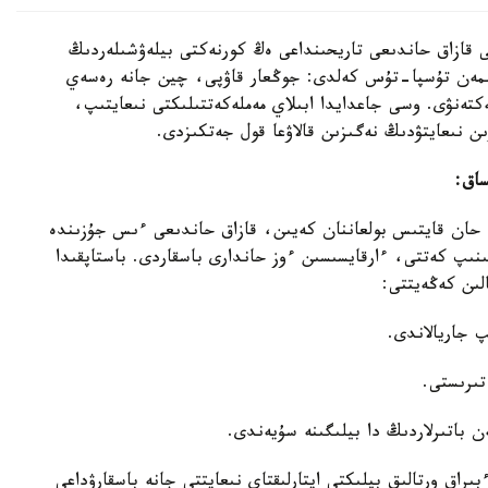
 اتى ءابىلمانسۇر) XVIII عاسىرداعى قازاق حاندىعى تاريحىنداعى ەڭ كورنەكتى بيلەۋشىلەردىڭ
ىمەن تۇسپا-تۇس كەلدى: جوڭعار قاۋپى، چين جانە رەسەي
كتەنۋى. وسى جاعدايدا ابىلاي مەملەكەتتىلىكتى نىعايتىپ،
ن نىعايتۋدىڭ نەگىزىن قالاۋعا قول جەتكىزدى.
ساق:
 حان قايتىس بولعاننان كەيىن، قازاق حاندىعى ءىس جۇزىندە
ىپ كەتتى، ءارقايسىسىن ءوز حاندارى باسقاردى. باستاپقىدا
لىن كەڭەيتتى:
تىرىستى.
ن باتىرلاردىڭ دا بيلىگىنە سۇيەندى.
بىراق ورتالىق بيلىكتى ايتارلىقتاي نىعايتتى جانە باسقارۋداعى