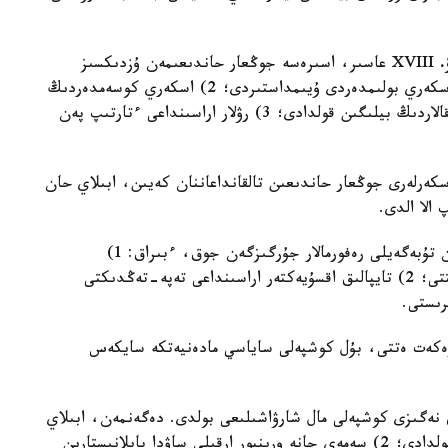
XVIII عاسىر، اسىرەسە جوڭعار حاندىعىمەن ۇزدىكسىز
سوعىس كەزەڭى بولدى. ابىلاي حان 1) جىلجىمالى اسكەري بولىمدەردى ۇيىمداستىردى؛ 2) اسكەري كوسەمدەردىڭ
- بوگەنباي باتىردىڭ، قابانباي باتىردىڭ جانە باسقالاردىڭ بيلىگىن قولدادى؛ 3) رۋلار اراسىنداعى ءتارتىپ پەن
لۇڭ اسكەرلەرى جوڭعار حاندىعىن تالقانداعاننان كەيىن، ابىلاي حان
 الا الدى.
ابىلاي حان تۇبەگەيلى رەفورمالار جۇرگىزگەن جوق، ءبىراق: 1)
ءداستۇرلى ينستيتۋتتاردى (بيلەر كەڭەستەرىن) نىعايتتى؛ 2) تايپالىق اقسۇيەكتەر اراسىنداعى تەپە-تەڭدىكتى
رەكەت ەتتى، بۇل كوشپەلى ساياسي مادەنيەتكە سايكەس
نەگىزى كوشپەلى مال شارۋاشىلىعى بولدى. دەگەنمەن، ابىلاي
حان: 1) قىتاي جانە رەسەيمەن كەرۋەن ساۋداسىن قولدادى؛ 2) سەمەي جانە ورىنبور ارقىلى ساۋدا بايلانىستارىن