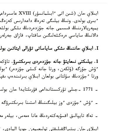
ابىلاي حان (شىن
ءبىرى بولدى. ونىڭ بيلىگى تەرەڭ داعدارىس كەزەڭ
يمپەريالارىنىڭ قىسىمى جانە جۇزدەردىڭ ىشكى بولشە
دالانىڭ ساياسي ەرەكشەلىگىن ساقتاپ، قازاق جەرلەرى
I
. ابىلاي حاننىڭ ىشكى ساياساتى تۋرالى ايتاتىن بول
1. بيلىكتى نىعايتۋ جانە جۇزدەردى بىرىكتىرۋ.
تاۋكە
ءۇش جۇزگە (ۇلكەن، ورتا جانە كىشى جۇزدەر) ءبولىن
ورتا ءجۇزدىڭ سۇلتانى بولعان ابىلاي بىرتىندەپ ىقپا
- 1771 -جىلى تۇركىستانداعى قۇرىلتايدا حان بولىپ جاريالاندى.
- ءۇش ءجۇزدى ءوز بيلىگىنىڭ استىنا بىرىكتىرۋگە 
- تەك تايپالىق اقسۇيەكتەردىڭ عانا ەمەس، بيلەر مە
ابىلاي حان بىتىراڭقىلىقتى تولىعىمەن جويا المادى، ء