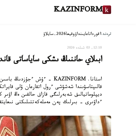
KAZINFORM
ترەند:
اقوردا
تاعايىنداۋ
وقيعا
2026-سايلاۋ
12:10, 03 شىلدە 2026
ابىلاي حاننىڭ ىشكى ساياساتى قاند
استانا. KAZINFORM - ءۇش ءجۇز
قالىپتاسۋىندا شەشۋشى ءرول اتقارعان ۇلى قايرا
ديپلوماتيالىق شەبەرلىگى قازاق حالقىن ەڭ اۋىر ك
ءداۋىرى - بىرلىك پەن مەملەكەتتىلىكتى نىعايت