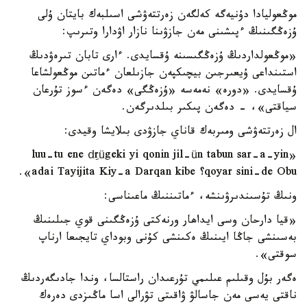
موڭعوليادا دۇنيەگە كەلگەن زەرتتەۋشى اسىلبەك بايتان ۇلى
ۇزەڭگىنىڭ ءپىشىنى مەن جازۋىنا نازار اۋدارا وتىرىپ:
«موڭعولداردىڭ ۇزەڭگىسىنە ۇقسايدى. ءارى تابان تىرەۋدىڭ
استىنداعى ۇيعىرجىن بيچىكپەن جازىلعان ءماتىن موڭعولشاعا
ۇقسايدى. «دورە» نەمەسە «ۇزەڭگى» دەگەن ءسوز تۇرعان
سياقتى»، - دەگەن پىكىر بىلدىرگەن.
ال زەرتتەۋشى ومىربەك قاناي جازۋدى بىلايشا وقيدى:
«luu-tu ene dِrügeki yi qonin jil-ün tabun sar-a-yin
qoyar sini-de Obu؟ adai Tayijita Kiy-a Darqan kibe».
ونىڭ تۇسىندىرۋىنشە، ءماتىننىڭ ماعىناسى:
«قيا دارحان وسى ايداھار ورنەكتى ۇزەڭگىنى قوي جىلىنىڭ
بەسىنشى جاڭا ايىنىڭ ەكىنشى كۇنى وبوداي تايجىعا ارناپ
سوقتى».
ەگەر بۇل وقىلىم عىلىمي تۇرعىدان راستالسا، وندا جادىگەردىڭ
ناقتى يەسى مەن جاسالۋ ۋاقىتى تۋرالى اسا ماڭىزدى دەرەك