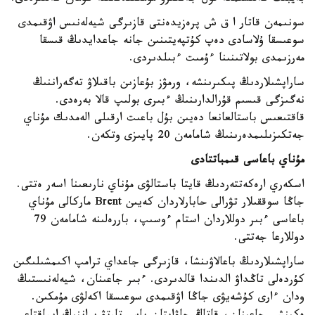
سونىمەن قاتار ا ق ش پرەزيدەنتى قازىرگى شيەلەنىس اۋقىمدى
سوعىسقا ۇلاسادى دەپ كۇتپەيتىنىن جانە جاعدايدىڭ قىسقا
مەرزىمدى بولاتىنىنا ءۇمىت ءبىلدىردى.
ساراپشىلاردىڭ پىكىرىنشە، ورمۋز بۇعازىن باقىلاۋ تەگەراننىڭ
نەگىزگى قىسىم قۇرالدارىنىڭ ءبىرى بولىپ قالا بەرەدى.
قاقتىعىس باستالعانعا دەيىن بۇل باعىت ارقىلى الەمدىك مۇناي
جەتكىزىلىمدەرىنىڭ شامامەن 20 پايىزى وتكەن.
مۇناي باعاسى قىمباتتادى
اسكەري ارەكەتتەردىڭ قايتا باستالۋى مۇناي نارىعىنا اسەر ەتتى.
جاڭا سوققىلار تۋرالى حابارلاردان كەيىن Brent ماركالى مۇناي
باعاسى ءبىر دوللاردان استام ءوسىپ، باررەلىنە شامامەن 79
دوللارعا جەتتى.
ساراپشىلاردىڭ باعالاۋىنشا، قازىرگى جاعداي ترامپ اكىمشىلىگىن
كۇردەلى تاڭداۋ الدىندا قالدىردى. ءبىر جاعىنان، شيەلەنىستىڭ
ودان ءارى كۇشەيۋى جاڭا اۋقىمدى سوعىسقا اكەلۋى مۇمكىن.