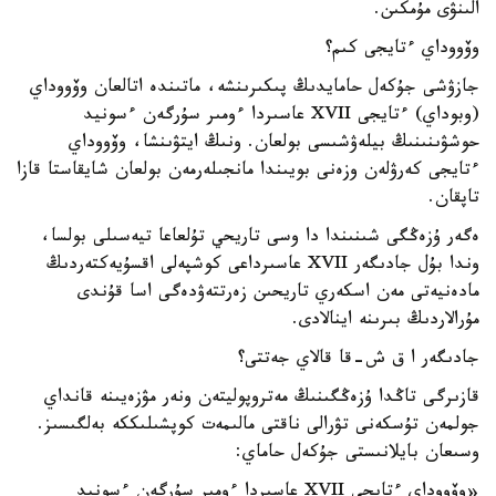
الىنۋى مۇمكىن.
وۆووداي ءتايجى كىم؟
جازۋشى جۇكەل حامايدىڭ پىكىرىنشە، ماتىندە اتالعان وۆووداي
(وبوداي) ءتايجى XVII عاسىردا ءومىر سۇرگەن ءسونيد
حوشۋىنىنىڭ بيلەۋشىسى بولعان. ونىڭ ايتۋىنشا، وۆووداي
ءتايجى كەرۋلەن وزەنى بويىندا مانجىلەرمەن بولعان شايقاستا قازا
تاپقان.
ەگەر ۇزەڭگى شىنىندا دا وسى تاريحي تۇلعاعا تيەسىلى بولسا،
وندا بۇل جادىگەر XVII عاسىرداعى كوشپەلى اقسۇيەكتەردىڭ
مادەنيەتى مەن اسكەري تاريحىن زەرتتەۋدەگى اسا قۇندى
مۇرالاردىڭ بىرىنە اينالادى.
جادىگەر ا ق ش-قا قالاي جەتتى؟
قازىرگى تاڭدا ۇزەڭگىنىڭ مەتروپوليتەن ونەر مۋزەيىنە قانداي
جولمەن تۇسكەنى تۋرالى ناقتى مالىمەت كوپشىلىككە بەلگىسىز.
وسىعان بايلانىستى جۇكەل حاماي:
«وۆووداي ءتايجى XVII عاسىردا ءومىر سۇرگەن ءسونيد