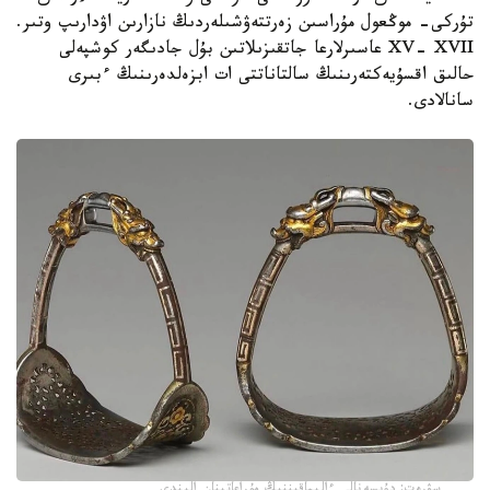
تۇركى- موڭعول مۇراسىن زەرتتەۋشىلەردىڭ نازارىن اۋدارىپ وتىر.
XV- XVII عاسىرلارعا جاتقىزىلاتىن بۇل جادىگەر كوشپەلى
حالىق اقسۇيەكتەرىنىڭ سالتاناتتى ات ابزەلدەرىنىڭ ءبىرى
سانالادى.