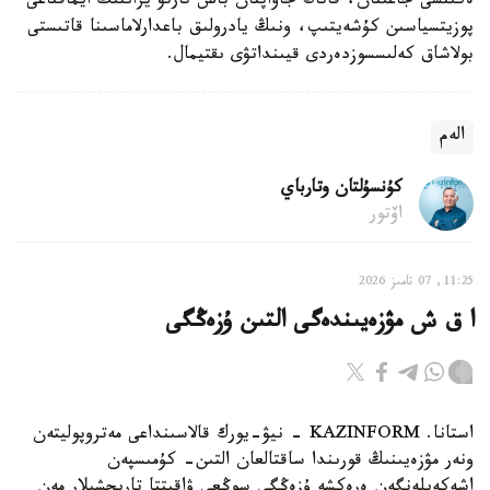
ەكىنشى جاعىنان، قاتاڭ جاۋاپتان باس تارتۋ يراننىڭ ايماقتاعى
پوزيتسياسىن كۇشەيتىپ، ونىڭ يادرولىق باعدارلاماسىنا قاتىستى
بولاشاق كەلىسسوزدەردى قيىنداتۋى ىقتيمال.
الەم
كۇنسۇلتان وتارباي
اۆتور
11:25, 07 تامىز 2026
ا ق ش مۋزەيىندەگى التىن ۇزەڭگى
استانا. KAZINFORM - نيۋ-يورك قالاسىنداعى مەتروپوليتەن
ونەر مۋزەيىنىڭ قورىندا ساقتالعان التىن- كۇمىسپەن
اشەكەيلەنگەن ەرەكشە ۇزەڭگى سوڭعى ۋاقىتتا تاريحشىلار مەن