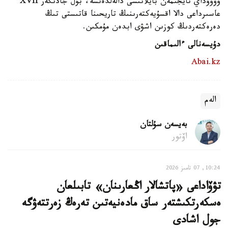
وۆووداي تايجىمەن بايلانىسى دالەلدەنسە، بۇل جادىگەر XVII
عاسىرداعى دالا اقسۇيەكتەرىنىڭ تاريحىنا قاتىستى تىڭ
دەرەكتەردىڭ كوزىن اشۋى ابدەن مۇمكىن.
دۇيسەنالى ءالىماقىن
Abai.kz
الەم
بەيسەن سۇلتان
اۆتور
10:24, 07 تامىز 2026
تۋۆاداعى «پاتشالار اڭعارىنان» تابىلعان
ەسكەرتكىشتەر ساق مادەنيەتىن تەرەڭ زەرتتەۋگە
جول اشادى