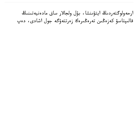
ارحەولوگتەردىڭ ايتۋىنشا، بۇل ولجالار ساق مادەنيەتىنىڭ
قالىپتاسۋ كەزەڭىن تەرەڭىرەك زەرتتەۋگە جول اشادى، دەپ
حابارلايدى تاسس.
ەكسپەديتسيا جەتەكشىسى، رەسەي عىلىم اكادەمياسى ماتەريالدىق
مادەنيەت تاريحى ينستيتۋتىنىڭ عىلىمي قىزمەتكەرى تيمۋر
سادىقوۆتىڭ ايتۋىنشا، بيىل تابىلعان ەكى ستەلانىڭ ازىرگە
ناقتى بالاماسى جوق.
«بيىل ءبىز بۇرىن-سوڭدى ناقتى ۇقساسى كەزدەسپەگەن ەكى
ستەلانى تاپتىق. قازبا بارىسىندا انىقتالعان ءارتۇرلى بۇيىمدار
الىس وڭىرلەردەن تابىلاتىن ۇقساس جادىگەرلەرمەن
سالىستىرىلعان كەزدە، ولاردىڭ ءوزارا بايلانىسى قانشالىقتى
جاقىن بولعانىن تۇسىنۋگە مۇمكىندىك بەرەدى. بۇل وتپەلى
كەزەڭ ەسكەرتكىشى بولعاندىقتان، جاڭا مادەني نىسانداردىڭ
پايدا بولۋى مەن مادەني ترانسفورماتسيا ۇدەرىسىن كوزبەن
كورۋگە بولادى. كەيبىر كۇتپەگەن ولجالاردىڭ ءمانىن بىردەن
ءتۇسىندىرۋدىڭ ءوزى قيىن»، - دەدى تيمۋر سادىكوۆ.