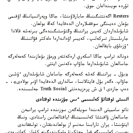
تۇردە مويىنداعان جوق.
Reuters اگەنتتىگىنىڭ حابارلاۋىنشا، جاڭا وپەراتسيانىڭ اۋقىمى
بۇعان دەيىنگى سوققىلاردان الدەقايدا كەڭ بولعان.
شابۋىلداردان كەيىن يراننىڭ وڭتۇستىگىندەگى بىرنەشە قالادا
جارىلىستار تىركەلىپ، كەيبىر اۋدانداردا ەلەكتر قۋاتىنىڭ
ءۇزىلۋى بايقالعان.
دونالد ترامپ جاڭا اسكەري ارەكەتتەر ورمۋز بۇعازىندا كەمەلەرگە
جاسالعان شابۋىلدارعا جاۋاپ ەكەنىن ايتتى.
«بۇل - يراننىڭ كەشە كەمەلەرگە جاساعان شابۋىلدارى ءۇشىن
جاۋاپ. ەگەر بۇل قايتالانسا، سالدارى الدەقايدا اۋىر بولادى»، -
دەپ جازدى ا ق ش پرەزيدەنتى Truth Social جەلىسىندە.
اتىستى توقتاتۋ كەلىسىمى ءىس جۇزىندە توقتادى
ناتو سامميتى الدىندا سويلەگەن سوزىندە ترامپ يرانمەن
جاسالعان ۋاقىتشا كەلىسىمنىڭ اياقتالعانىن راستادى. ونىڭ
ايتۋىنشا، يران تارابىنا سەنىم از بولعاندىقتان، تولىققاندى
بەيبىت كەلىسىمگە قول جەتكىزۋ مۇمكىندىگىنە كۇمان كەلتىرەدى.