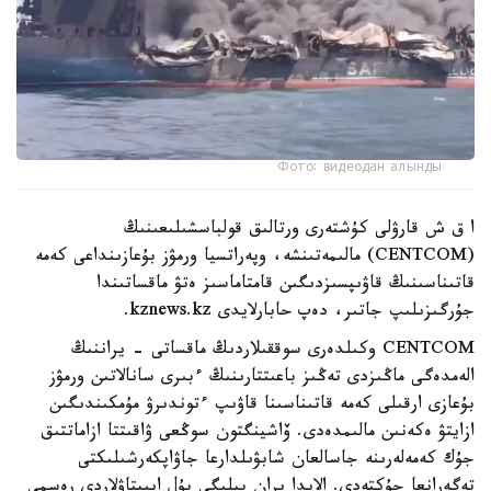
Фото: видеодан алынды
ا ق ش قارۋلى كۇشتەرى ورتالىق قولباسشىلىعىنىڭ
(CENTCOM) مالىمەتىنشە، وپەراتسيا ورمۋز بۇعازىنداعى كەمە
قاتىناسىنىڭ قاۋىپسىزدىگىن قامتاماسىز ەتۋ ماقساتىندا
جۇرگىزىلىپ جاتىر، دەپ حابارلايدى kznews.kz.
CENTCOM وكىلدەرى سوققىلاردىڭ ماقساتى - يراننىڭ
الەمدەگى ماڭىزدى تەڭىز باعىتتارىنىڭ ءبىرى سانالاتىن ورمۋز
بۇعازى ارقىلى كەمە قاتىناسىنا قاۋىپ ءتوندىرۋ مۇمكىندىگىن
ازايتۋ ەكەنىن مالىمدەدى. ۆاشينگتون سوڭعى ۋاقىتتا ازاماتتىق
جۇك كەمەلەرىنە جاسالعان شابۋىلدارعا جاۋاپكەرشىلىكتى
تەگەرانعا جۇكتەدى. الايدا يران بيلىگى بۇل ايىپتاۋلاردى رەسمي