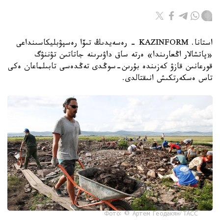
استانا. KAZINFORM - رەسەيدىڭ تىۆا رەسپۋبليكاسىنداعى
«پاتشالار اڭعارىندا» ەرتە ساق داۋىرىنە جاتاتىن تۋننۋگ
قورعانىن قازۋ كەزىندە بۇرىن-سوڭدى تەڭدەسى تابىلماعان ەكى
تاس ەسكەرتكىش انىقتالدى.
Фото: © Артем Геодакян/ ТАСС