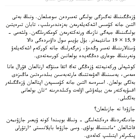
سۋرەت: دۇيسەنالى ءالىماقىننىڭ مۇراعاتىنان الىندى
ۇزەڭگىنىڭ نەگىزگى بولىگى تەمىردەن سوعىلعان. ونىڭ بەتى
التىن جانە كۇمىس اشەكەيلەرمەن بەزەندىرىلىپ، تابان تىرەيتىن
بولىگىنىڭ جيەگى نازىك ورنەكتەرمەن كومكەرىلگەن. ولشەمى -
15,9 × 19 سانتيمەتر. بۇل بۇيىم سول داۋىردەگى دالا
ۇستالارىنىڭ تەمىر وڭدەۋ، زەرگەرلىك جانە كوركەم اشەكەيلەۋ
ونەرىنىڭ جوعارى دەڭگەيدە بولعانىن كورسەتەدى.
كوشپەلى وركەنيەتتە ۇزەڭگى تەك اتقا مىنۋگە ارنالعان قۇرال عانا
ەمەس، يەسىنىڭ الەۋمەتتىك مارتەبەسىن بىلدىرەتىن ماڭىزدى
بەلگى بولعان. اسىرەسە التىن جانە كۇمىسپەن اپتالعان ۇزەڭگىلەر
اقسۇيەكتەر مەن بيلەۋشى اۋلەت وكىلدەرىنە ءتان بولعانى
بەلگىلى.
جازۋدا نە جازىلعان؟
جادىگەردىڭ ەرەكشەلىگى - ونىڭ بويىندا كونە ۇيعىر جازۋىمەن
قاشالعان ءماتىننىڭ بولۋى. وسى جازۋعا بايلانىستى ءارتۇرلى
پىكىرلەر ايتىلىپ كەلەدى.