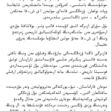
حوشۋىنىنىڭ باسشىسى، كەرۋلەن بويىندا مانجىلەرمەن شايقاستا
وپات بولعان. ۇزەڭگىسى قانداي جولمەن ا ق ش-قا جەتكەن
ەكەن؟» - دەپ تاڭدانىسىن بىلدىرەدى.
بۇل سۇراق ازىرگە اشىق كۇيىندە قالىپ وتىر. بولاشاقتا مۋزەي
ارحيۆتەرى مەن جادىگەردىڭ كوللەكتسيالىق تاريحىن زەرتتەۋ
ونىڭ ا ق ش-قا جەتۋ جولىن انىقتاۋعا مۇمكىندىك بەرۋى
ىقتيمال.
قازىرگى تاڭدا ۇزەڭگىدەگى جازۋدىڭ وقىلۋى مەن ونىڭ ناقتى
يەسىنە قاتىستى پىكىرلەر عىلىمي قاۋىمداستىق تاراپىنان تولىق
بەكىتىلگەن قورىتىندى ەمەس. سوندىقتان بۇل تۇجىرىمداردى
قوسىمشا تاريحي، تىلدىك جانە ارحەولوگيالىق زەرتتەۋلەر ارقىلى
ناقتىلاۋ قاجەت.
سوعان قاراماستان، نيۋ-يوركتەگى مەتروپوليتەن ونەر مۋزەيىندە
ساقتالعان التىن- كۇمىسپەن اشەكەيلەنگەن بۇل ۇزەڭگى
كوشپەلى وركەنيەتتىڭ جوعارى مادەنيەتى مەن مەتال وڭدەۋ
ونەرىنىڭ وزىق ۇلگىسى رەتىندە ەرەكشە قۇندىلىققا يە. ال ونىڭ