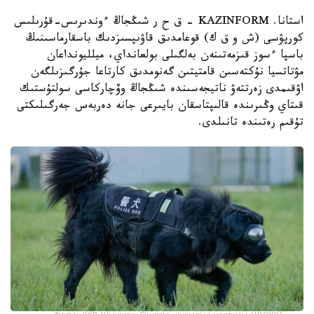
استانا. KAZINFORM – ق ح ر شىڭجاڭ ءوندىرىس-قۇرىلىس
كورپۋسى (ش و ق ك) قوعامدىق قاۋىپسىزدىك باسقارماسىنىڭ
باسپا ءسوز قىزمەتىنەن بەلگىلى بولعانداي، ميلليونداعان
مۋتاتسيا نۇكتەسىن قامتيتىن گەنومدىق كارتاعا جۇرگىزىلگەن
اۋقىمدى زەرتتەۋ ناتيجەسىندە شىڭجاڭ وۆچاركاسى سولتۇستىك
قىتاي وڭىرىندە قالىپتاسقان بايىرعى جانە دەربەس جەرگىلىكتى
تۇقىم رەتىندە تانىلدى.