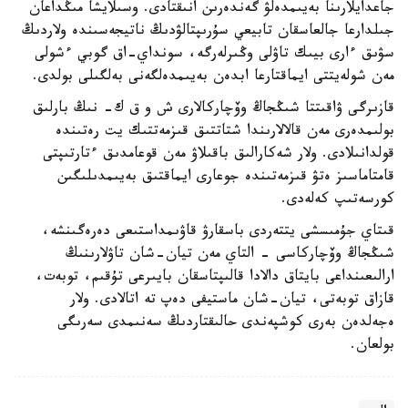
جاعدايلارىنا بەيىمدەلۋ گەندەرىن انىقتادى. وسىلايشا مىڭداعان
جىلدارعا جالعاسقان تابيعي سۇرىپتالۋدىڭ ناتيجەسىندە ولاردىڭ
سۋىق ءارى بيىك تاۋلى وڭىرلەرگە، سونداي-اق گوبي ءشولى
مەن شولەيتتى ايماقتارعا ابدەن بەيىمدەلگەنى بەلگىلى بولدى.
قازىرگى ۋاقىتتا شىڭجاڭ وۆچاركالارى ش و ق ك- نىڭ بارلىق
بولىمدەرى مەن قالالارىندا شتاتتىق قىزمەتتىك يت رەتىندە
قولدانىلادى. ولار شەكارالىق باقىلاۋ مەن قوعامدىق ءتارتىپتى
قامتاماسىز ەتۋ قىزمەتىندە جوعارى ايماقتىق بەيىمدىلىگىن
كورسەتىپ كەلەدى.
قىتاي جۇمىسشى يتتەردى باسقارۋ قاۋىمداستىعى دەرەگىنشە،
شىڭجاڭ وۆچاركاسى - التاي مەن تيان-شان تاۋلارىنىڭ
ارالىعىنداعى بايتاق دالادا قالىپتاسقان بايىرعى تۇقىم، توبەت،
قازاق توبەتى، تيان-شان ماستيفى دەپ تە اتالادى. ولار
ەجەلدەن بەرى كوشپەندى حالىقتاردىڭ سەنىمدى سەرىگى
بولعان.