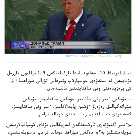
Фото: Видеодан алынған кадр
تىلشىلەردىڭ 10-جەلتوقساندا تاركىلەنگەن 1,9 ميلليون باررەل
مۇنايمەن نە ىستەۋدى جوسپارلاپ وتىرعانى تۋرالى سۇراعىنا ا ق
ش پرەزيدەنتى ونى ساقتايتىنىن مالىمدەدى.
- مۇمكىن ءبىز ونى ساتامىز. مۇمكىن ساقتايمىز. مۇمكىن
ستراتەگيالىق رەزەرۆ ءۇشىن پايدالانامىز. ءبىز ونى ساقتايمىز.
كەمەلەردى دە ساقتايمىز، - دەدى دونالد ترامپ.
«ءسىز اكتيۆتەرى تاركىلەنگەن امەريكالىق مۇناي كومپانيالارىمەن
سويلەستىڭىز بە؟» دەگەن سۇراققا دونالد ترامپ «سويلەستىم»