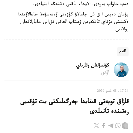
دەپ جاۋاپ بەردى. الايدا، ناقتى ەشتەڭە ايتپادى.
بۇعان دەيىن ا ق ش جاعالاۋ كۇزەتى ۆەنەسۋەلا جاعالاۋىندا
ەكىنشى مۇناي تانكەرىن ۇستاپ العانى تۋرالى حابارلانعان
بولاتىن.
الەم
كۇنسۇلتان وتارباي
اۆتور
17:24, 08 تامىز 2026
قازاق توبەتى قىتايدا جەرگىلىكتى يت تۇقىمى
رەتىندە تانىلدى