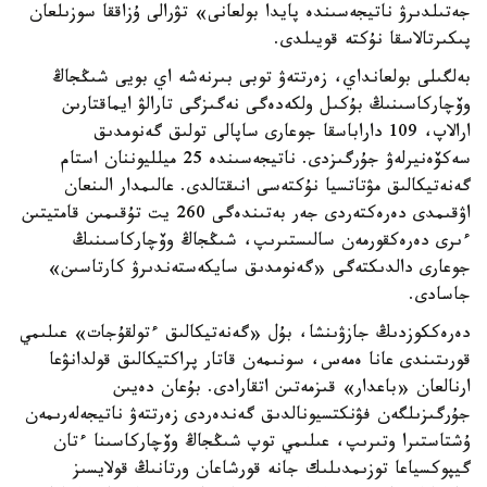
جەتىلدىرۋ ناتيجەسىندە پايدا بولعانى» تۋرالى ۇزاققا سوزىلعان
پىكىرتالاسقا نۇكتە قويىلدى.
بەلگىلى بولعانداي، زەرتتەۋ توبى بىرنەشە اي بويى شىڭجاڭ
وۆچاركاسىنىڭ بۇكىل ولكەدەگى نەگىزگى تارالۋ ايماقتارىن
ارالاپ، 109 داراباسقا جوعارى ساپالى تولىق گەنومدىق
سەكۆەنيرلەۋ جۇرگىزدى. ناتيجەسىندە 25 ميلليوننان استام
گەنەتيكالىق مۋتاتسيا نۇكتەسى انىقتالدى. عالىمدار الىنعان
اۋقىمدى دەرەكتەردى جەر بەتىندەگى 260 يت تۇقىمىن قامتيتىن
ءىرى دەرەكقورمەن سالىستىرىپ، شىڭجاڭ وۆچاركاسىنىڭ
جوعارى دالدىكتەگى «گەنومدىق سايكەستەندىرۋ كارتاسىن»
جاسادى.
دەرەككوزدىڭ جازۋىنشا، بۇل «گەنەتيكالىق ءتولقۇجات» عىلىمي
قورىتىندى عانا ەمەس، سونىمەن قاتار پراكتيكالىق قولدانۋعا
ارنالعان «باعدار» قىزمەتىن اتقارادى. بۇعان دەيىن
جۇرگىزىلگەن فۋنكتسيونالدىق گەندەردى زەرتتەۋ ناتيجەلەرىمەن
ۇشتاستىرا وتىرىپ، عىلىمي توپ شىڭجاڭ وۆچاركاسىنا ءتان
گيپوكسياعا توزىمدىلىك جانە قورشاعان ورتانىڭ قولايسىز