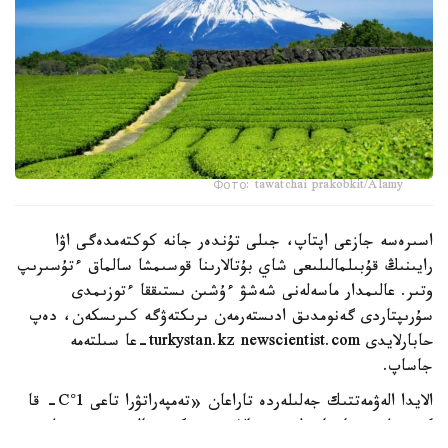
Фото: tawatchai prakobkit/Alamy
اسىرەسە جازعى اپتاپ، جىلى تۇندەر جانە كوكتەمدەگى اۋا
رايىنىڭ قۇبىلمالىلىعى شاي بۇتالارىنا قوسىمشا سالماق ءتۇسىرىپ
وتىر. عالىمدار ماسەلەنى شەشۋ ءۇشىن ىستىققا ءتوزىمدى
سۇرىپتاردى گەنومدىق ادىستەرمەن ىرىكتەۋگە كىرىسكەن، دەپ
حابارلايدى turkystan.kz newscientist.com-عا سىلتەمە
جاساپ.
الايدا الەۋمەتتىك جەلىلەردە تاراعان «تەمپەراتۋرا تاعى 1°C- قا
كوتەرىلسە، ماتچا مۇلدە جوعالادى» دەگەن مالىمدەمەنى عىلىمي