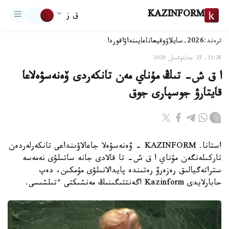
KAZINFORM
ق ز
ترەند:
2026-سايلاۋ
وقيعا
تاعايىنداۋ
اقوردا
15:28, 23 جەلتوقسان 2025
ا ق ش- تىڭ مۇناي مەن تانكەردى ۆەنەسۋەلاعا
قايتارۋ جوسپارى جوق
استانا. KAZINFORM - ۆەنەسۋەلا جاعالاۋىنداعى تانكەرلەردەن
تاركىلەنگەن مۇناي ا ق ش- تا قالادى جانە ساتىلۋى نەمەسە
ستراتەگيالىق رەزەرۆ رەتىندە پايدالانىلۋى مۇمكىن، دەپ
حابارلايدى Kazinform اگەنتتىگىنىڭ مەنشىكتى ءتىلشىسى.