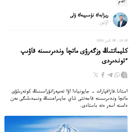
الەم
ريزابەك نۇسىپبەك ۇلى
اۆتور
16:18, 08 تامىز 2026
كليماتتىڭ وزگەرۋى ماتچا وندىرىسىنە قاۋىپ
ءتوندىردى
استانا.قازاقپارات - جاپونيادا اۋا تەمپەراتۋراسىنىڭ كوتەرىلۋى
ماتچا وندىرىسىنە قاجەتتى شاي جاپىراعىنىڭ ونىمدىلىگى مەن
دامىنە اسەر ەتە باستادى.