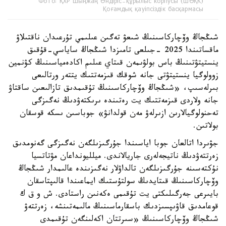
Фото: ҚХР Шыңжаң Өндіріс-құрылыс корпусы (ШӨҚК)
Қоғамдық қауіпсіздік басқармасы
شىڭجاڭ وۆچاركاسىنىڭ شىعۋ تەگىن عىلىمي تۇرعىدان ناقتىلاۋ
ماقساتىندا 2025 -جىلعى تامىزدا شىڭجاڭ ساياسي-قۇقىق
ينستيتۋتىنىڭ باس بولۋىمەن قىتاي عىلىم اكادەمياسىنىڭ كۋنمين
زوولوگيا ينستيتۋتى جانە شوقك قىزمەتتىك يتتەر ورتالىعى
بىرلەسىپ، «شىڭجاڭ وۆچاركاسىنىڭ تۇقىمدىق تازالىعىن ساقتاۋ
جانە ولاردى قىزمەتتىك يت رەتىندە ىرىكتەۋدىڭ نەگىزگى
تەحنولوگيالارىن ازىرلەۋ مەن قولدانۋ» جوباسىن ىسكە قوسقان
بولاتىن.
جۋىردا اتالعان جوبا اياسىندا جۇرگىزىلگەن نەگىزگى گەنومدىق
زەرتتەۋدىڭ ناتيجەلەرى جاريالاندى. ميلليونداعان مۋتاتسيا
نۇكتەسىنە جۇرگىزىلگەن تالداۋلار نەگىزىندە عالىمدار شىڭجاڭ
وۆچاركاسىنىڭ قىتايدىڭ سولتۇستىك ايماعىندا قالىپتاسقان
بايىرعى جەرگىلىكتى يت تۇقىمى ەكەنىن راستادى. ش و ق ك
قوعامدىق قاۋىپسىزدىك باسقارماسىنىڭ مالىمەتىنشە، زەرتتەۋ
شىڭجاڭ وۆچاركاسىنىڭ «سىرتتان اكەلىنگەن تۇقىمدى