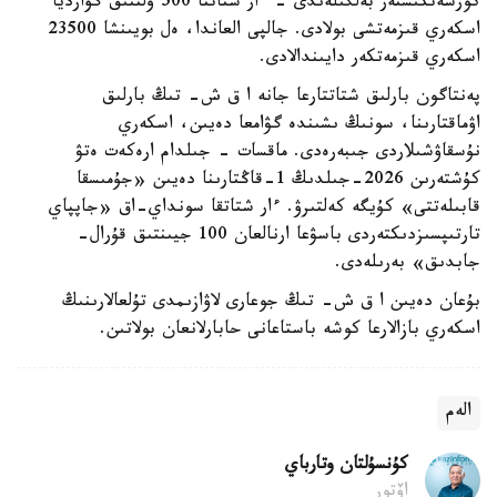
كورسەتكىشتەر بەلگىلەندى - ءار شتاتتا 500 ۇلتتىق گۆارديا
اسكەري قىزمەتشى بولادى. جالپى العاندا، ەل بويىنشا 23500
اسكەري قىزمەتكەر دايىندالادى.
پەنتاگون بارلىق شتاتتارعا جانە ا ق ش- تىڭ بارلىق
اۋماقتارىنا، سونىڭ ىشىندە گۋامعا دەيىن، اسكەري
نۇسقاۋشىلاردى جىبەرەدى. ماقسات - جىلدام ارەكەت ەتۋ
كۇشتەرىن 2026-جىلدىڭ 1-قاڭتارىنا دەيىن «جۇمىسقا
قابىلەتتى» كۇيگە كەلتىرۋ. ءار شتاتقا سونداي-اق «جاپپاي
تارتىپسىزدىكتەردى باسۋعا ارنالعان 100 جيىنتىق قۇرال-
جابدىق» بەرىلەدى.
بۇعان دەيىن ا ق ش- تىڭ جوعارى لاۋازىمدى تۇلعالارىنىڭ
اسكەري بازالارعا كوشە باستاعانى حابارلانعان بولاتىن.
الەم
كۇنسۇلتان وتارباي
اۆتور