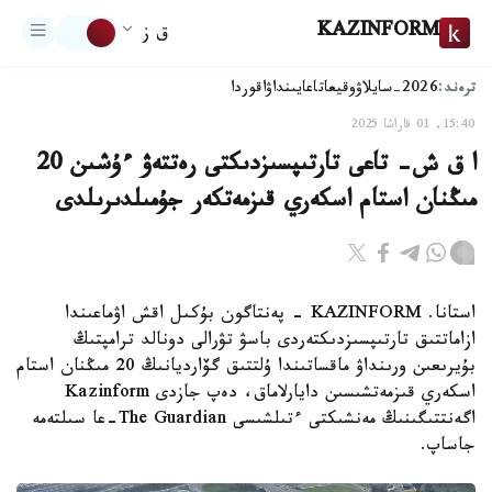
KAZINFORM
ق ز
ترەند:
2026-سايلاۋ
وقيعا
تاعايىنداۋ
اقوردا
15:40, 01 قاراشا 2025
ا ق ش- تاعى تارتىپسىزدىكتى رەتتەۋ ءۇشىن 20
مىڭنان استام اسكەري قىزمەتكەر جۇمىلدىرىلدى
استانا. KAZINFORM - پەنتاگون بۇكىل اقش اۋماعىندا
ازاماتتىق تارتىپسىزدىكتەردى باسۋ تۋرالى دونالد ترامپتىڭ
بۇيرىعىن ورىنداۋ ماقساتىندا ۇلتتىق گۆارديانىڭ 20 مىڭنان استام
اسكەري قىزمەتشىسىن دايارلاماق، دەپ جازدى Kazinform
اگەنتتىگىنىڭ مەنشىكتى ءتىلشىسى The Guardian-عا سىلتەمە
جاساپ.