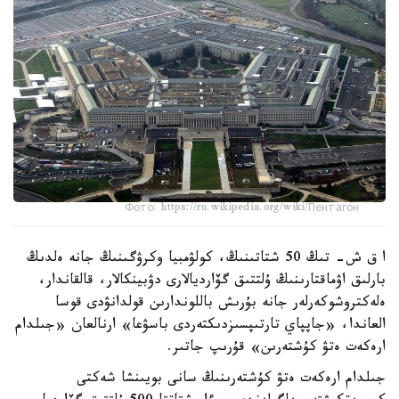
Фото: https://ru.wikipedia.org/wiki/Пентагон
ا ق ش- تىڭ 50 شتاتىنىڭ، كولۋمبيا وكرۋگىنىڭ جانە ەلدىڭ
بارلىق اۋماقتارىنىڭ ۇلتتىق گۆارديالارى دۋبينكالار، قالقاندار،
ەلەكتروشوكەرلەر جانە بۇرىش باللوندارىن قولدانۋدى قوسا
العاندا، «جاپپاي تارتىپسىزدىكتەردى باسۋعا» ارنالعان «جىلدام
ارەكەت ەتۋ كۇشتەرىن» قۇرىپ جاتىر.
جىلدام ارەكەت ەتۋ كۇشتەرىنىڭ سانى بويىنشا شەكتى