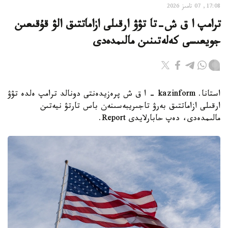
17:08, 07 تامىز 2026
ترامپ ا ق ش-تا تۋۋ ارقىلى ازاماتتىق الۋ قۇقىعىن
جويعىسى كەلەتىنىن مالىمدەدى
استانا. kazinform - ا ق ش پرەزيدەنتى دونالد ترامپ ەلدە تۋۋ
ارقىلى ازاماتتىق بەرۋ تاجىريبەسىنەن باس تارتۋ نيەتىن
مالىمدەدى، دەپ حابارلايدى Report.