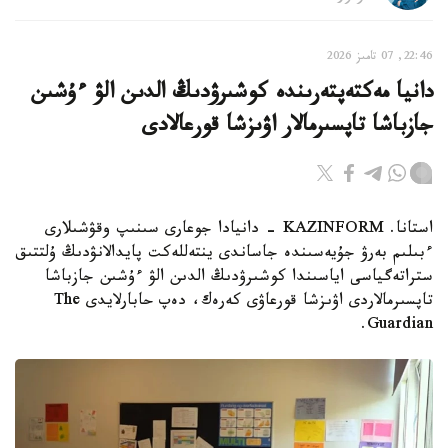
22:46, 07 تامىز 2026
دانيا مەكتەپتەرىندە كوشىرۋدىڭ الدىن الۋ ءۇشىن
جازباشا تاپسىرمالار اۋىزشا قورعالادى
استانا. KAZINFORM - دانيادا جوعارى سىنىپ وقۋشىلارى
ءبىلىم بەرۋ جۇيەسىندە جاساندى ينتەللەكت پايدالانۋدىڭ ۇلتتىق
ستراتەگياسى اياسىندا كوشىرۋدىڭ الدىن الۋ ءۇشىن جازباشا
تاپسىرمالاردى اۋىزشا قورعاۋى كەرەك، دەپ حابارلايدى The
Guardian.