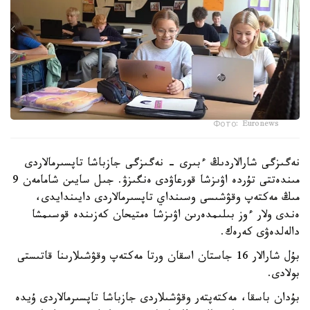
Фото: Euronews
نەگىزگى شارالاردىڭ ءبىرى - نەگىزگى جازباشا تاپسىرمالاردى
مىندەتتى تۇردە اۋىزشا قورعاۋدى ەنگىزۋ. جىل سايىن شامامەن 9
مىڭ مەكتەپ وقۋشىسى وسىنداي تاپسىرمالاردى دايىندايدى،
ەندى ولار ءوز بىلىمدەرىن اۋىزشا ەمتيحان كەزىندە قوسىمشا
دالەلدەۋى كەرەك.
بۇل شارالار 16 جاستان اسقان ورتا مەكتەپ وقۋشىلارىنا قاتىستى
بولادى.
بۇدان باسقا، مەكتەپتەر وقۋشىلاردى جازباشا تاپسىرمالاردى ۇيدە