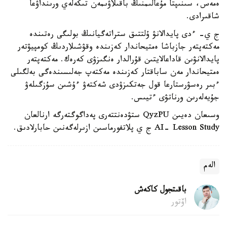
ەمەس، سىنىپتا مۇعالىمنىڭ باقىلاۋىمەن تىكەلەي ورىنداۋعا
شاقىرادى.
ج ي- ءدى پايدالانۋ ۇلتتىق ستراتەگيانىڭ بولىگى رەتىندە
مەكتەپتەر جازباشا ەمتيحاندار كەزىندە وقۋشىلاردىڭ كومپيۋتەر
پايدالانۋىن قاداعالايتىن قۇرالدار ەنگىزۋى كەرەك. مەكتەپتەر
ەمتيحاندار مەن ساباقتار كەزىندە مەكتەپ جەلىسىندەگى بەلگىلى
ءبىر رەسۋرستارعا قول جەتكىزۋدى شەكتەۋ ءۇشىن سۇزگىلەۋ
جۇيەلەرىن ورناتۋى ءتيىس.
وسىعان دەيىن QyzPU ستۋدەنتتەرى پەداگوگتەرگە ارنالعان
AI- Lesson Study ج ي پلاتفورماسىن ازىرلەگەنىن حابارلادىق.
الەم
باقىتجول كاكەش
اۆتور