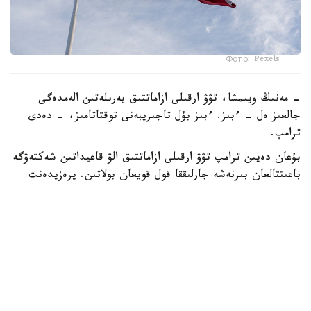
Фото: Pexels
- مەنىڭ ويىمشا، تۋۋ ارقىلى ازاماتتىق بەرىلەتىن الەمدەگى
جالعىز ەل - ءبىز. ءبىز بۇل تاجىريبەنى توقتاتامىز، - دەدى
ترامپ.
بۇعان دەيىن ترامپ تۋۋ ارقىلى ازاماتتىق الۋ قاعيداتىن شەكتەۋگە
باعىتتالعان بىرنەشە جارلىققا قول قويعان بولاتىن. پرەزيدەنت
اكىمشىلىگىنىڭ وكىلى ستيۆەن ميللەردىڭ ايتۋىنشا، ولاردىڭ
ءبىرى «بوسانۋ تۋريزمى» دەپ اتالاتىن تاجىريبەگە تىيىم سالۋعا
قاتىستى.
ايتا كەتەيىك، ا ق ش جاڭا ۆيزالىق كەپىل باعدارلاماسىن
ەنگىزىپ جاتىر، وعان سايكەس يمميگراتسيالىق ۆيزاعا كەيبىر
ءوتىنىش بەرۋشىلەر 100 مىڭنان 250 مىڭ دوللارعا دەيىنگى
كولەمدە دەپوزيت سالۋى ءتيىس.