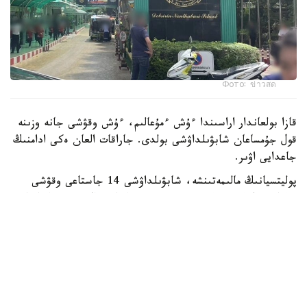
Фото: ข่าวสด
قازا بولعاندار اراسىندا ءۇش ءمۇعالىم، ءۇش وقۋشى جانە وزىنە
قول جۇمساعان شابۋىلداۋشى بولدى. جاراقات العان ەكى ادامنىڭ
جاعدايى اۋىر.
پوليتسيانىڭ مالىمەتىنشە، شابۋىلداۋشى 14 جاستاعى وقۋشى
بولعان. ول كەم دەگەندە 26 رەت وق اتقان، ال تۇتقىندالعاننان
كەيىن ودان تاعى 34 وق تابىلعان. الدىن الا مالىمەت بويىنشا،
تاپانشا ونىڭ اتاسىنا تيەسىلى بولعان.
پوليتسيا سونىمەن قاتار شابۋىلداۋشى مەكتەپ اۋماعىندا وق
اتپاس بۇرىن اتا-اجەسىن ۇيىندە اتىپ ولتىرگەن دەپ شامالاپ
وتىر.