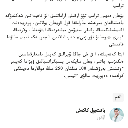
ترامپ.
بۇعان دەيىن ترامپ تۋۋ ارقىلى ازاماتتىق الۋ قاعيداتىن شەكتەۋگە
باعىتتالعان بىرنەشە جارلىققا قول قويعان بولاتىن. پرەزيدەنت
اكىمشىلىگىنىڭ وكىلى ستيۆەن ميللەردىڭ ايتۋىنشا، ولاردىڭ
ءبىرى «بوسانۋ تۋريزمى» دەپ اتالاتىن تاجىريبەگە تىيىم سالۋعا
قاتىستى.
ايتا كەتەيىك، ا ق ش جاڭا ۆيزالىق كەپىل باعدارلاماسىن
ەنگىزىپ جاتىر، وعان سايكەس يمميگراتسيالىق ۆيزاعا كەيبىر
ءوتىنىش بەرۋشىلەر 100 مىڭنان 250 مىڭ دوللارعا دەيىنگى
كولەمدە دەپوزيت سالۋى ءتيىس.
الەم
باقىتجول كاكەش
اۆتور