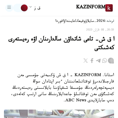
KAZINFORM
ق ز
ترەند:
2026-سايلاۋ
وقيعا
تاعايىنداۋ
اقوردا
20:55, 08 قازان 2025
ا ق ش- تاعى شاتداۋن سالدارىنان اۋە رەيستەرى
كەشىكتى
استانا. KAZINFORM – ا ق ش ۇكىمەتى جۇمىسى مەن
قارجىلاندىرۋ توقتاتىلعانىننان ءبىر اپتادان سوڭ
ديسپەتچەرلەردىڭ جۇمىسقا شىقپاۋىنا بايلانىستى رەيستەردىڭ
كەشىگۋى مەن توقتاتىلۋ جاعدايلارىنىڭ سانى ارتىپ كەلەدى،
دەپ حابارلايدى ABC News.