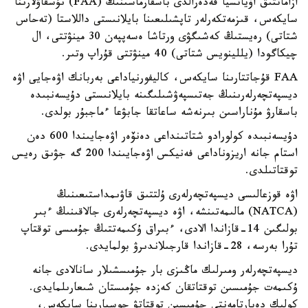
ازاماتتىق اۆياتسيا فەدەرالدى باسقارماسىنىڭ (FAA) نۇسقاۋلارىنا
سايكەس، قىزمەتكەرلەر تاپشىلىعىنا بايلانىستى داللاستا (تەحاس
شتاتى) رەيستىڭ كەشىگۋى ورتاشا ەسەپپەن 30 مينۋتتى، ال
چيكاگودا (يللينويس شتاتى) 40 مينۋتتى قۇراپ وتىر.
FAA قۇجاتتارىنا سايكەس، كاليفورنياداعى بەربانك اۋەجايى اۋە
ديسپەتچەرلەرىنىڭ جەتىسپەۋشىلىگىنە بايلانىستى دۇيسەنبىدە
باسقارۋ مۇناراسىن بىرنەشە ساعاتقا جابۋعا ءماجبۇر بولدى.
دۇيسەنبىدە كولورادو شتاتىنداعى دەنۆەر اۋەجايىندا 600 دەن
استام جانە اريزوناداعى فەنيكس اۋەجايىندا 200 گە جۋىق رەيس
توقتاتىلدى.
اۋە قوزعالىسى ديسپەتچەرلەرى ۇلتتىق قاۋىمداستىعىنىڭ
(NATCA) مالىمەتىنشە، اۋە ديسپەتچەرلەرى جالاقىنىڭ ءبىر
بولىگىن 14-قازاندا الادى، ءبىراق ۇكىمەتتىڭ جۇمىسى توقتاپ
تۇرا بەرسە، 28-قازاندا قارجىلاندىرۋ بولمايدى.
ديسپەتچەرلەر ومىرلىك ماڭىزى بار جۇمىسشىلار سانالادى جانە
ۇكىمەت جۇمىسىن توقتاتقان كەزدە جۇمىستان شىعارىلمايدى.
كولىك دەپارتامەنتى جۇمىسىن توقتاتۋ جوسپارىنا سايكەس،