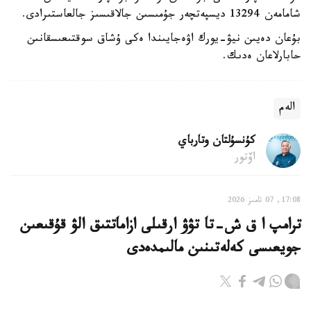
شامامەن 13294 ديسپەتچەر جۇمىسىن جالاقىسىز جالعاستىرادى.
بۇعان دەيىن نيۋ-يورك اۋەجايىندا ەكى ۇشاق سوقتىعىسقانىن
حابارلاعان ەدىك.
الەم
كۇنسۇلتان وتارباي
اۆتور
17:08, 07 تامىز 2026
ترامپ ا ق ش-تا تۋۋ ارقىلى ازاماتتىق الۋ قۇقىعىن
جويعىسى كەلەتىنىن مالىمدەدى