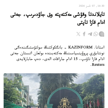
16:30, 07 تامىز 2026
تايلاندتا وقۋشى مەكتەپتە وق جاۋدىرىپ، جەتى
ادام قازا تاپتى
استانا. KAZINFORM - بانگكوكتىڭ سولتۇستىگىندەگى
نونتابۋري پروۆينسياسىنىڭ مەكتەبىندە بولعان اتىستان جەتى
ادام قازا تاۋىپ، 15 ادام جاراقات الدى، دەپ حابارلايدى
Reuters.