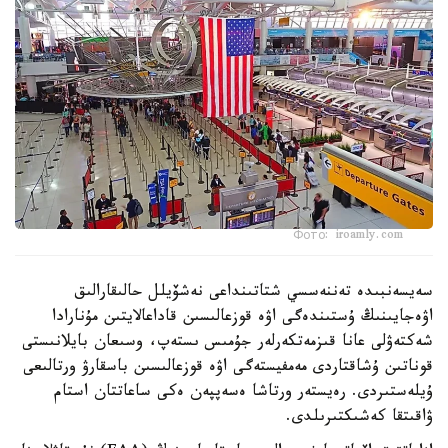
Фото: iroamly.com
سەيسەنبىدە تەننەسسي شتاتىنداعى نەشۆيلل حالىقارالىق
اۋەجايىنىڭ ۇستىندەگى اۋە قوزعالىسىن قاداعالايتىن مۇنارادا
شەكتەۋلى عانا قىزمەتكەرلەر جۇمىس ىستەپ، وسىعان بايلانىستى
قوناتىن ۇشاقتاردى مەمفيستەگى اۋە قوزعالىسىن باسقارۋ ورتالىعى
ۇيلەستىردى. رەيستەر ورتاشا ەسەپپەن ەكى ساعاتتان استام
ۋاقىتقا كەشىكتىرىلدى.