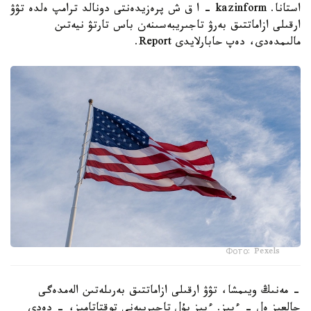
استانا. kazinform - ا ق ش پرەزيدەنتى دونالد ترامپ ەلدە تۋۋ
ارقىلى ازاماتتىق بەرۋ تاجىريبەسىنەن باس تارتۋ نيەتىن
مالىمدەدى، دەپ حابارلايدى Report.
Фото: Pexels
- مەنىڭ ويىمشا، تۋۋ ارقىلى ازاماتتىق بەرىلەتىن الەمدەگى
جالعىز ەل - ءبىز. ءبىز بۇل تاجىريبەنى توقتاتامىز، - دەدى