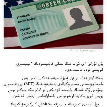
Фото: Арменпресс
بۇل تۋرالى ا ق ش- تىڭ ىشكى قاۋىپسىزدىك ءمينيسترى
كريستي نوەم مالىمدەدى.
ونىڭ ايتۋىنشا، براۋن ۋنيۆەرسيتەتىندەگى اتىس پەن
ماسساچۋسەتس تەحنولوگيالىق ينستيتۋتىنىڭ (MIT) پروفەسسورى
نيەۆەس ۆالەنتەنىڭ ولىمىنە كۇدىكتى ەر ادام ەلگە سەگىز جىل
بۇرىن گرين-كارتا لوتەرەياسى باعدارلاماسى ارقىلى كەلگەن.
- بۇل ادامدى ءبىزدىڭ ەلىمىزگە ەشقاشان كىرگىزبەۋ كەرەك