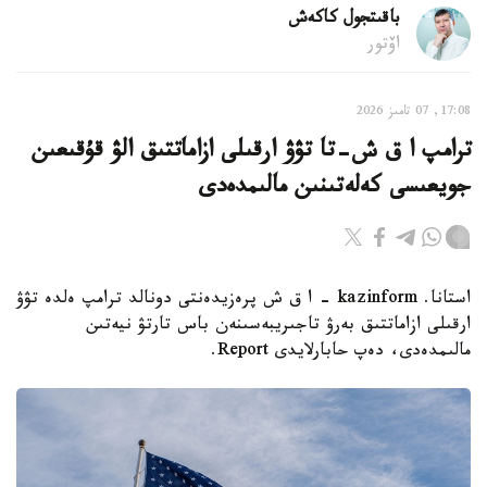
باقىتجول كاكەش
اۆتور
17:08, 07 تامىز 2026
ترامپ ا ق ش-تا تۋۋ ارقىلى ازاماتتىق الۋ قۇقىعىن
جويعىسى كەلەتىنىن مالىمدەدى
استانا. kazinform - ا ق ش پرەزيدەنتى دونالد ترامپ ەلدە تۋۋ
ارقىلى ازاماتتىق بەرۋ تاجىريبەسىنەن باس تارتۋ نيەتىن
مالىمدەدى، دەپ حابارلايدى Report.