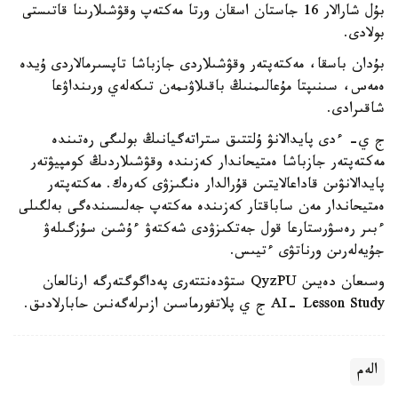
بۇل شارالار 16 جاستان اسقان ورتا مەكتەپ وقۋشىلارىنا قاتىستى
بولادى.
بۇدان باسقا، مەكتەپتەر وقۋشىلاردى جازباشا تاپسىرمالاردى ۇيدە
ەمەس، سىنىپتا مۇعالىمنىڭ باقىلاۋىمەن تىكەلەي ورىنداۋعا
شاقىرادى.
ج ي- ءدى پايدالانۋ ۇلتتىق ستراتەگيانىڭ بولىگى رەتىندە
مەكتەپتەر جازباشا ەمتيحاندار كەزىندە وقۋشىلاردىڭ كومپيۋتەر
پايدالانۋىن قاداعالايتىن قۇرالدار ەنگىزۋى كەرەك. مەكتەپتەر
ەمتيحاندار مەن ساباقتار كەزىندە مەكتەپ جەلىسىندەگى بەلگىلى
ءبىر رەسۋرستارعا قول جەتكىزۋدى شەكتەۋ ءۇشىن سۇزگىلەۋ
جۇيەلەرىن ورناتۋى ءتيىس.
وسىعان دەيىن QyzPU ستۋدەنتتەرى پەداگوگتەرگە ارنالعان
AI- Lesson Study ج ي پلاتفورماسىن ازىرلەگەنىن حابارلادىق.
الەم