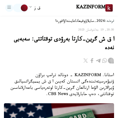
KAZINFORM
ق ز
ترەند:
2026-سايلاۋ
وقيعا
تاعايىنداۋ
اقوردا
20:30, 19 جەلتوقسان 2025
ا ق ش گرين-كارتا بەرۋدى توقتاتتى: سەبەبى
نەدە
استانا. KAZINFORM - دونالد ترامپ براۋن
ۋنيۆەرسيتەتىندەگى اتىستان كەيىن ا ق ش يمميگراتسيالىق
ۆيزالارىن الۋعا ارنالعان گرين-كارتا لوتەرەياسى باعدارلاماسىن
توقتاتتى، دەپ حابارلايدى CBS News.