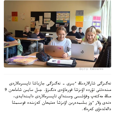
Фото: Euronews
نەگىزگى شارالاردىڭ ءبىرى - نەگىزگى جازباشا تاپسىرمالاردى
مىندەتتى تۇردە اۋىزشا قورعاۋدى ەنگىزۋ. جىل سايىن شامامەن 9
مىڭ مەكتەپ وقۋشىسى وسىنداي تاپسىرمالاردى دايىندايدى،
ەندى ولار ءوز بىلىمدەرىن اۋىزشا ەمتيحان كەزىندە قوسىمشا
دالەلدەۋى كەرەك.