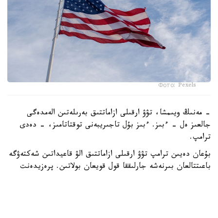
Фото: Pexels
- مەنىڭ ويىمشا، تۋۋ ارقىلى ازاماتتىق بەرىلەتىن الەمدەگى
جالعىز ەل - ءبىز. ءبىز بۇل تاجىريبەنى توقتاتامىز، - دەدى
ترامپ.
بۇعان دەيىن ترامپ تۋۋ ارقىلى ازاماتتىق الۋ قاعيداتىن شەكتەۋگە
باعىتتالعان بىرنەشە جارلىققا قول قويعان بولاتىن. پرەزيدەنت
اكىمشىلىگىنىڭ وكىلى ستيۆەن ميللەردىڭ ايتۋىنشا، ولاردىڭ
ءبىرى «بوسانۋ تۋريزمى» دەپ اتالاتىن تاجىريبەگە تىيىم سالۋعا
قاتىستى.