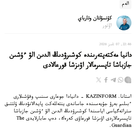
الەم
كۇنسۇلتان وتارباي
اۆتور
22:46, 07 تامىز 2026
دانيا مەكتەپتەرىندە كوشىرۋدىڭ الدىن الۋ ءۇشىن
جازباشا تاپسىرمالار اۋىزشا قورعالادى
استانا. KAZINFORM - دانيادا جوعارى سىنىپ وقۋشىلارى
ءبىلىم بەرۋ جۇيەسىندە جاساندى ينتەللەكت پايدالانۋدىڭ ۇلتتىق
ستراتەگياسى اياسىندا كوشىرۋدىڭ الدىن الۋ ءۇشىن جازباشا
تاپسىرمالاردى اۋىزشا قورعاۋى كەرەك، دەپ حابارلايدى The
Guardian.