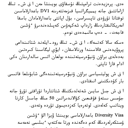
ەدى. پرەزيدەنت ترامپتىڭ نۇسقاۋى بويىنشا مەن ا ق ش- تىڭ
ازاماتتىق جانە يمميگراتسيا قىزمەتتەرىنە DV1 باعدارلاماسىن
توقتاتا تۇرۋدى تاپسىرامىن، بۇل اپاتتى باعدارلامادان باسقا
امەريكالىقتاردىڭ زارداپ شەكپەۋىن كەپىلدەندىرۋ ءۇشىن
قاجەت، - دەپ مالىمدەدى نوەم.
ەسكە سالا كەتسەك، ا ق ش- تىڭ رود-ايلەند شتاتىنداعى
پروۆيدەنس قالاسىندا ورنالاسقان، ايۆي ليگاسىنا كىرەتىن
بەدەلدى براۋن ۋنيۆەرسيتەتىندە بولعان اتىس سالدارىنان ەكى
ادام قازا تاپتى.
ا ق ش پوليتسياسى براۋن ۋنيۆەرسيتەتىندەگى شابۋىلعا قاتىسى
بار كۇدىكتىنى انىقتادى.
ا ق ش جىل سايىن شەتەلدىكتىڭ شتاتتاردا تۇراقتى تۇرۋ جانە
جۇمىس ىستەۋ قۇقىعىن كۋالاندىراتىن 50 مىڭ جاسىل كارتا
ويناتىپ كەلەدى. لوتەرەيا كەزدەيسوق تۇردە وتەدى.
Diversity Visa باعدارلاماسى بويىنشا ۆيزا الۋ ءۇشىن
ۇمىتكەرلەردىڭ كەم دەگەندە ورتا مەكتەپ ءبىلىمى نەمەسە