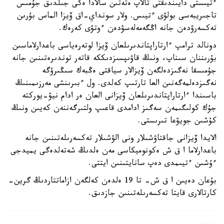
ءتيىستى دايىندىقتى تالاپ ەتەتىن سالادا ەكى جىلدىق جۇمىس
تاجىريبەسى بولۋى ءتيىس. ولار سونداي-اق ۆيزا الماس بۇرىن
تەكسەرۋدەن جانە اڭگەمەلەسۋدەن ءوتۋى كەرەك.
دونالد ترامپ ءارتاراپتاندىرىلعان ۆيزا لوتەرەياسى باعدارلاماسىن
بۇرىننان سىناپ، ونىڭ قاۋىپسىزدىككە قاتەر توندىرەتىنىن جانە
جۇمىسقا نەگىزدەلگەن ۆيزالار سياقتى ەڭبەك سىڭىرۋگە
نەگىزدەلمەگەنىن العا تارتىپ كەلدى. ول ءبىرىنشى مەرزىمىنىڭ
باسىندا ءارتاراپتاندىرىلعان ۆيزانى العان ەر ادام نيۋ-يوركتە
جۇك كولىگىمەن سەگىز ادامدى قاعىپ ولتىرگەننەن كەيىن ونىڭ
كۇشىن جويۋعا تىرىستى.
الايدا ۆيزانى جاقتاۋشىلار ونى الۋشىلار تەكسەرىلەتىنىن جانە
باعدارلاما ا ق ش ەكونوميكاسى مەن ەلدىڭ شەتەلدەگى يميدجى
ءۇشىن ءتيىمدى دەپ سانايتىنىن ايتتى.
بۇعان دەيىن ا ق ش- تا 19 ەلدەن كەلگەن ازاماتتاردىڭ گرين-
كارتالارى قايتا تەكسەرىلەتىنىن جازدىق.