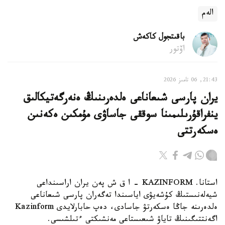
الەم
باقىتجول كاكەش
اۆتور
21:43, 06 تامىز 2026
يران پارسى شىعاناعى ەلدەرىنىڭ ەنەرگەتيكالىق
ينفراقۇرىلىمىنا سوققى جاساۋى مۇمكىن ەكەنىن
ەسكەرتتى
استانا. KAZINFORM - ا ق ش پەن يران اراسىنداعى
شيەلەنىستىڭ كۇشەيۋى اياسىندا تەگەران پارسى شىعاناعى
ەلدەرىنە جاڭا ەسكەرتۋ جاسادى، دەپ حابارلايدى Kazinform
اگەنتتىگىنىڭ تاياۋ شىعىستاعى مەنشىكتى ءتىلشىسى.