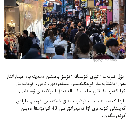
Фото: Yonhap
بۇل قىزمەت ءتۇرى كۇننىڭ ءتۇسۋ باعىتىن ەسەپتەپ، عيماراتتار
مەن اعاشتاردىڭ كولەڭكەسىن ەسكەرەدى. تاعى، قوعامدىق
كولىكتەردىڭ قاي جاعىندا سالقىنداۋعا بولاتىنىن ۇسىنادى.
ايتا كەتەيىك، ەلدە اپتاپ ىستىق شەكەدەن ءوتىپ بارادى.
كەيىنگى كۇندەرى اۋا تەمپەراتۋراسى 43 گرادۋسقا دەيىن
كوتەرىلگەن.