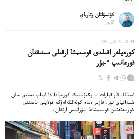
الەم
كۇنسۇلتان وتارباي
اۆتور
22:44, 06 تامىز 2026
كورەيلەر اقىلدى قوسىمشا ارقىلى ىستىقتان
قورعانىپ ءجۇر
استانا. قازاقپارات - وڭتۇستىك كورەيادا دا اپتاپ ىستىق جان
شىداتپاي تۇر. قازىر ەلدە كولەڭكەلەۋگە قولايلى باعىتتى
كورسەتەتىن قوسىمشاعا سۇرانىس ارتقان.