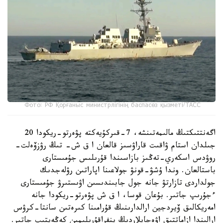
Фото: РФ Қорғаныс министрлігінің баспасөз қызметі/ТАСС
اگەنتتىكتىڭ مالىمەتىنشە، 7-قىركۇيەكتە پۋەرتو-ريكودا 20
جىلدان استام ۋاقىت قاراۋسىز قالعان ا ق ش- تىڭ رۋزۆەلت-
روۋدس اسكەري-تەڭىز بازاسىندا قۇرىلىس جۇمىستارى
باستالعان. وندا ۇشۋ-قونۋ جولاعىنا اپاراتىن رۋلەجدىك
جولداردى تازارتۋ جانە جول جابىندىسىن اۋىستىرۋ جۇمىستارى
ءجۇرىپ جاتىر. بۇعان قوسا، ا ق ش پۋەرتو-ريكودا جانە
امەريكالىق ۆيردجين ارالدارىنىڭ قۇرامىنا كىرەتىن سانتا-كرۋس
ارالىندا ازاماتتىق اۋەجايلاردىڭ ينفراقۇرىلىمىن كەڭەيتىپ جاتىر.