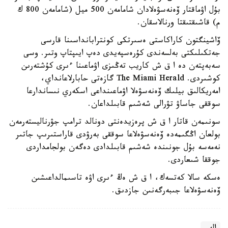
بۇل اۋماقتار ۆەنەسۋەلادان شامامەن 500 ميل (شامامەن 800 ك
م) قاشىقتىقتا ورنالاسقان.
ۆاشينگتون كاراكاستى ەسىرتكى كونترابانداسىنا قارسى
جەتكىلىكتى بەلسەندى كۇرەسپەيدى دەپ ايىپتاپ وتىر. وسى
سەبەپتەن دە ا ق ش كاريب تەڭىزى اۋماعىنا ءىرى كۇشتەرىن
كوشىردى. The Miami Herald گازەتى حابارلاعانداي،
امەريكالىق بيلىك ۆەنەسۋەلا اۋماعىنداعى اسكەري نىساندارعا
سوققى جاساۋ تۋرالى شەشىم قابىلداعان.
سونىمەن قاتار ا ق ش پرەزيدەنتى دونالد ترامپ جۋرناليستەرمەن
بولعان اڭگىمەدە ۆەنەسۋەلاعا سوققى بەرۋدى قاراستىرىپ جاتىر
نەمەسە بۇل جونىندە شەشىم قابىلدادى دەگەن بولجامداردى
جوققا شىعاردى.
ەسكە سالا كەتسەك، ا ق ش ەڭ ءىرى اۋە تاسىمالداعىشىن
ۆەنەسۋەلاعا جىبەرگەنىن جازدىق.