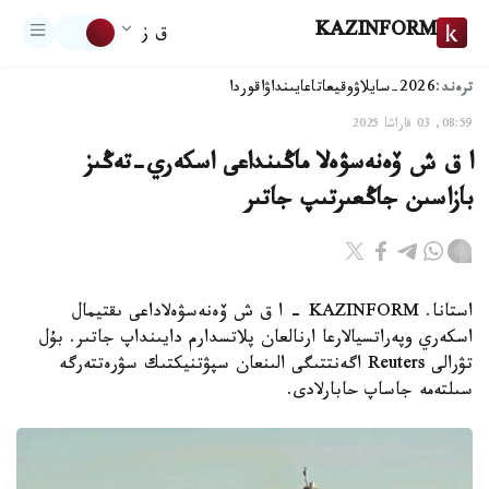
KAZINFORM
ق ز
ترەند:
2026-سايلاۋ
وقيعا
تاعايىنداۋ
اقوردا
08:59, 03 قاراشا 2025
ا ق ش ۆەنەسۋەلا ماڭىنداعى اسكەري-تەڭىز
بازاسىن جاڭعىرتىپ جاتىر
استانا. KAZINFORM – ا ق ش ۆەنەسۋەلاداعى ىقتيمال
اسكەري وپەراتسيالارعا ارنالعان پلاتسدارم دايىنداپ جاتىر. بۇل
تۋرالى Reuters اگەنتتىگى الىنعان سپۋتنيكتىك سۋرەتتەرگە
سىلتەمە جاساپ حابارلادى.